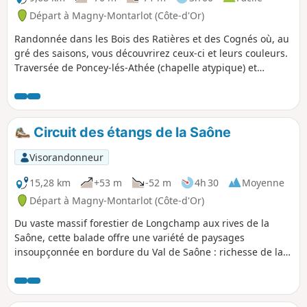
Départ à Magny-Montarlot (Côte-d'Or)
Randonnée dans les Bois des Ratières et des Cognés où, au
gré des saisons, vous découvrirez ceux-ci et leurs couleurs.
Traversée de Poncey-lés-Athée (chapelle atypique) et
passage en bordure de Saône (barrage). Retour au travers
des prairies.
Circuit des étangs de la Saône
Visorandonneur
15,28 km
+53 m
-52 m
4h 30
Moyenne
Départ à Magny-Montarlot (Côte-d'Or)
Du vaste massif forestier de Longchamp aux rives de la
Saône, cette balade offre une variété de paysages
insoupçonnée en bordure du Val de Saône : richesse de la
faune et de la flore, charme des villages avec leurs églises,
lavoirs, château à Athé. Il y également le barrage sur la
Saône et la Plate à Poncey-lès-Athée, les étangs à Magny-