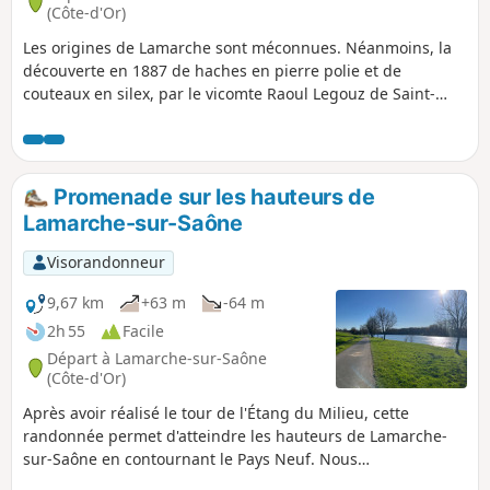
(Côte-d'Or)
Les origines de Lamarche sont méconnues. Néanmoins, la
découverte en 1887 de haches en pierre polie et de
couteaux en silex, par le vicomte Raoul Legouz de Saint-
Seine, laisse supposer une occupation du secteur dès le
Néolithique, même s'il semble que ces outils, retrouvés au
confluent de la Bèze et de la Saône, aient été transportés
jusqu'ici par les crues de ces rivières. Cette balade au calme
Promenade sur les hauteurs de
en forêt domaniale est un vrai moment de détente.
Lamarche-sur-Saône
Visorandonneur
9,67 km
+63 m
-64 m
2h 55
Facile
Départ à Lamarche-sur-Saône
(Côte-d'Or)
Après avoir réalisé le tour de l'Étang du Milieu, cette
randonnée permet d'atteindre les hauteurs de Lamarche-
sur-Saône en contournant le Pays Neuf. Nous
emprunterons la Voie Verte avant de marcher dans les bois