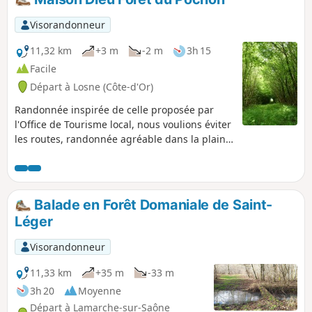
Visorandonneur
11,32 km
+3 m
-2 m
3h 15
Facile
Départ à Losne (Côte-d'Or)
Randonnée inspirée de celle proposée par
l'Office de Tourisme local, nous voulions éviter
les routes, randonnée agréable dans la plaine
de la Saône par des chemins agricoles.
Balade en Forêt Domaniale de Saint-
Léger
Visorandonneur
11,33 km
+35 m
-33 m
3h 20
Moyenne
Départ à Lamarche-sur-Saône