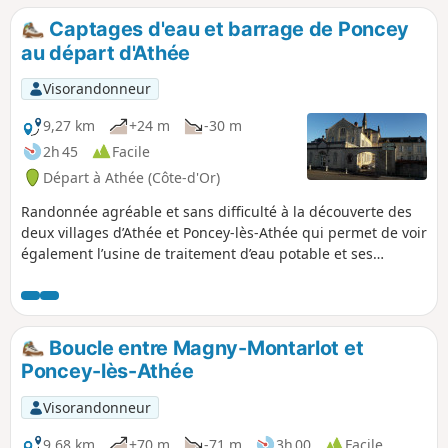
Captages d'eau et barrage de Poncey
au départ d'Athée
Visorandonneur
9,27 km
+24 m
-30 m
2h 45
Facile
Départ à Athée (Côte-d'Or)
Randonnée agréable et sans difficulté à la découverte des
deux villages d’Athée et Poncey-lès-Athée qui permet de voir
également l’usine de traitement d’eau potable et ses
captages de Dijon métropole, le barrage de Poncey, l’église
et la bâtisse de la maison de retraite d’Athée.
Boucle entre Magny-Montarlot et
Poncey-lès-Athée
Visorandonneur
9,68 km
+70 m
-71 m
3h 00
Facile