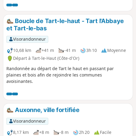
étangs, pour finalement observer le berceau du Roi de
Rome.
Boucle de Tart-le-haut - Tart l'Abbaye
et Tart-le-bas
Visorandonneur
10,68 km
+41 m
-41 m
3h 10
Moyenne
Départ à Tart-le-Haut (Côte-d'Or)
Randonnée au départ de Tart le haut en passant par
plaines et bois afin de rejoindre les communes
avoisinantes.
Auxonne, ville fortifiée
Visorandonneur
8,17 km
+8 m
-8 m
2h 20
Facile