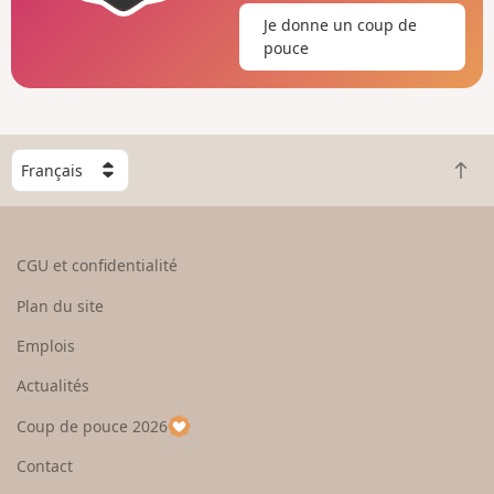
Je donne un coup de
pouce
C
R
h
e
o
t
i
o
s
CGU et confidentialité
u
i
r
s
Plan du site
e
s
n
e
Emplois
h
z
Actualités
a
u
u
n
Coup de pouce 2026
t
p
a
Contact
y