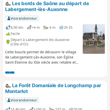
Montarlot et les magnifiques villages au passé riche en
Les bords de Saône au départ de
histoire. C'est parti !
Labergement-lès-Auxonne
Visorandonneur
8,90 km
+4 m
-4 m
2h 35
Facile
Départ à Labergement-lès-Auxonne
(Côte-d'Or)
Cette boucle permet de découvrir le village
de Labergement-Lès-Auxonne, son Église
Saint-Étienne du XIIe siècle avec retable et
autel en boiserie du XVIIe siècle, les bords
de Saône avec la Voie Bleue et les cultures
maraîchères.
La Forêt Domaniale de Longchamp par
Montarlot
Visorandonneur
16,40 km
+106 m
-107 m
5h 00