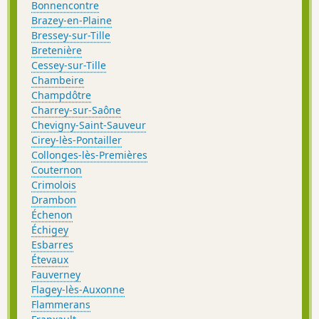
Bonnencontre
Brazey-en-Plaine
Bressey-sur-Tille
Bretenière
Cessey-sur-Tille
Chambeire
Champdôtre
Charrey-sur-Saône
Chevigny-Saint-Sauveur
Cirey-lès-Pontailler
Collonges-lès-Premières
Couternon
Crimolois
Drambon
Échenon
Échigey
Esbarres
Étevaux
Fauverney
Flagey-lès-Auxonne
Flammerans