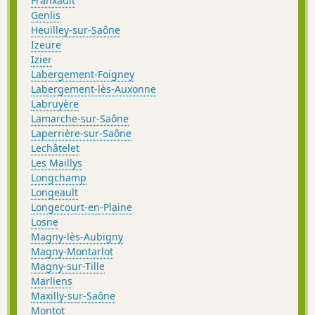
Franxault
Genlis
Heuilley-sur-Saône
Izeure
Izier
Labergement-Foigney
Labergement-lès-Auxonne
Labruyère
Lamarche-sur-Saône
Laperrière-sur-Saône
Lechâtelet
Les Maillys
Longchamp
Longeault
Longecourt-en-Plaine
Losne
Magny-lès-Aubigny
Magny-Montarlot
Magny-sur-Tille
Marliens
Maxilly-sur-Saône
Montot