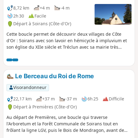
8,72 km
+4 m
-4 m
2h 30
Facile
Départ à Soirans (Côte-d'Or)
Cette boucle permet de découvrir deux villages de Côte
d'Or : Soirans avec son lavoir en hémicycle à impluvium et
son église du XIIe siècle et Tréclun avec sa mairie très
originale, y compris ses décors mais aussi un abri bus peu
commun.
Le Berceau du Roi de Rome
Visorandonneur
22,17 km
+37 m
-37 m
6h 25
Difficile
Départ à Premières (Côte-d'Or)
Au départ de Premières, une boucle qui traverse
l'Arboretum et la Forêt Communale de Soirans tout en
frôlant la ligne LGV, puis le Bois de Mondragon, avant de
s'enfoncer dans la Forêt Domaniale de Longchamp et ses