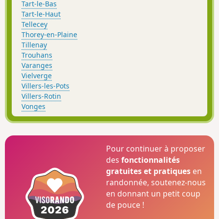
Tart-le-Bas
Tart-le-Haut
Tellecey
Thorey-en-Plaine
Tillenay
Trouhans
Varanges
Vielverge
Villers-les-Pots
Villers-Rotin
Vonges
Pour continuer à proposer
des
fonctionnalités
gratuites et pratiques
en
randonnée, soutenez-nous
en donnant un petit coup
de pouce !