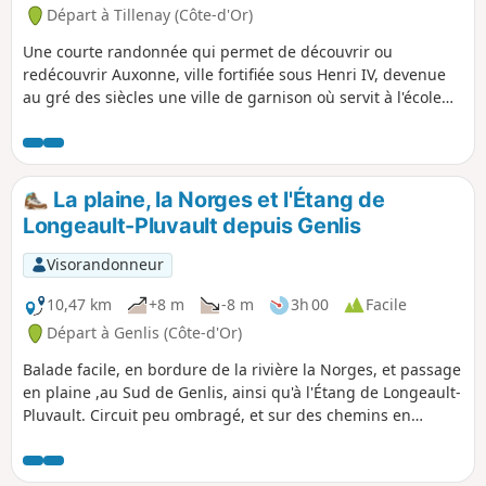
Départ à Tillenay (Côte-d'Or)
Une courte randonnée qui permet de découvrir ou
redécouvrir Auxonne, ville fortifiée sous Henri IV, devenue
au gré des siècles une ville de garnison où servit à l'école
d'artillerie un jeune officier du nom de Bonaparte.
La plaine, la Norges et l'Étang de
Longeault-Pluvault depuis Genlis
Visorandonneur
10,47 km
+8 m
-8 m
3h 00
Facile
Départ à Genlis (Côte-d'Or)
Balade facile, en bordure de la rivière la Norges, et passage
en plaine ,au Sud de Genlis, ainsi qu'à l'Étang de Longeault-
Pluvault. Circuit peu ombragé, et sur des chemins en
grande partie caillouteux.