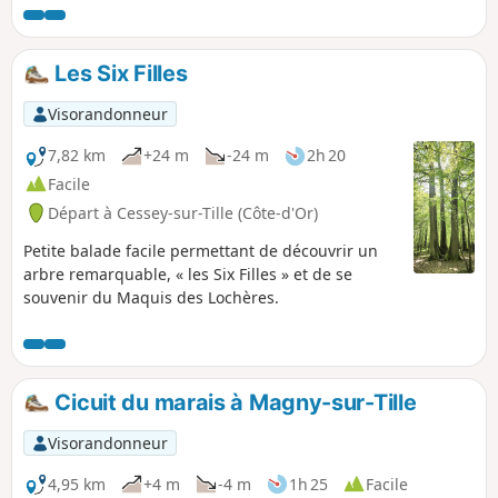
dit des Grandes Charrières, puis dans le Bief aux Renards.
Nous rejoindrons le point de départ en traversant le Pays
Neuf.
Les Six Filles
Visorandonneur
7,82 km
+24 m
-24 m
2h 20
Facile
Départ à Cessey-sur-Tille (Côte-d'Or)
Petite balade facile permettant de découvrir un
arbre remarquable, « les Six Filles » et de se
souvenir du Maquis des Lochères.
Cicuit du marais à Magny-sur-Tille
Visorandonneur
4,95 km
+4 m
-4 m
1h 25
Facile