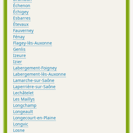
Échenon
Échigey
Esbarres
Étevaux
Fauverney
Fénay
Flagey-lès-Auxonne
Genlis
Izeure
Izier
Labergement-Foigney
Labergement-lès-Auxonne
Lamarche-sur-Saône
Laperrière-sur-Saône
Lechâtelet
Les Maillys
Longchamp
Longeault
Longecourt-en-Plaine
Longvic
Losne