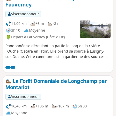
Fauverney
Visorandonneur
11,06 km
+8 m
-8 m
3h 10
Moyenne
Départ à Fauverney (Côte-d'Or)
Randonnée se déroulant en partie le long de la rivière
l'Ouche (Oscara en latin). Elle prend sa source à Lusigny-
sur-Ouche. Cette commune est la gardienne des sources de
l'Ouche. Le village est particulièrement charmant avec ses
maisons en pierres.
La Forêt Domaniale de Longchamp par
Montarlot
Visorandonneur
16,40 km
+106 m
-107 m
5h 00
Moyenne