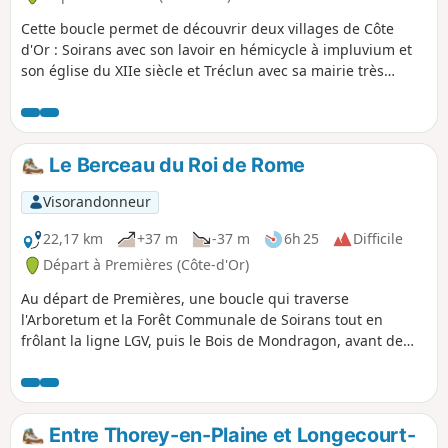
Cette boucle permet de découvrir deux villages de Côte
d'Or : Soirans avec son lavoir en hémicycle à impluvium et
son église du XIIe siècle et Tréclun avec sa mairie très
originale, y compris ses décors mais aussi un abri bus peu
commun.
Le Berceau du Roi de Rome
Visorandonneur
22,17 km
+37 m
-37 m
6h 25
Difficile
Départ à Premières (Côte-d'Or)
Au départ de Premières, une boucle qui traverse
l'Arboretum et la Forêt Communale de Soirans tout en
frôlant la ligne LGV, puis le Bois de Mondragon, avant de
s'enfoncer dans la Forêt Domaniale de Longchamp et ses
étangs, pour finalement observer le berceau du Roi de
Rome.
Entre Thorey-en-Plaine et Longecourt-