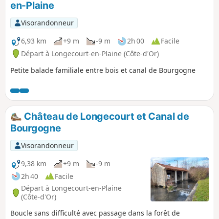
en-Plaine
Visorandonneur
6,93 km
+9 m
-9 m
2h 00
Facile
Départ à Longecourt-en-Plaine (Côte-d'Or)
Petite balade familiale entre bois et canal de Bourgogne
Château de Longecourt et Canal de
Bourgogne
Visorandonneur
9,38 km
+9 m
-9 m
2h 40
Facile
Départ à Longecourt-en-Plaine
(Côte-d'Or)
Boucle sans difficulté avec passage dans la forêt de