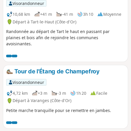
Visorandonneur
10,68 km
+41 m
-41 m
3h 10
Moyenne
Départ à Tart-le-Haut (Côte-d'Or)
Randonnée au départ de Tart le haut en passant par
plaines et bois afin de rejoindre les communes
avoisinantes.
Tour de l'Étang de Champefroy
Visorandonneur
4,72 km
+3 m
-3 m
1h 20
Facile
Départ à Varanges (Côte-d'Or)
Petite marche tranquille pour se remettre en jambes.