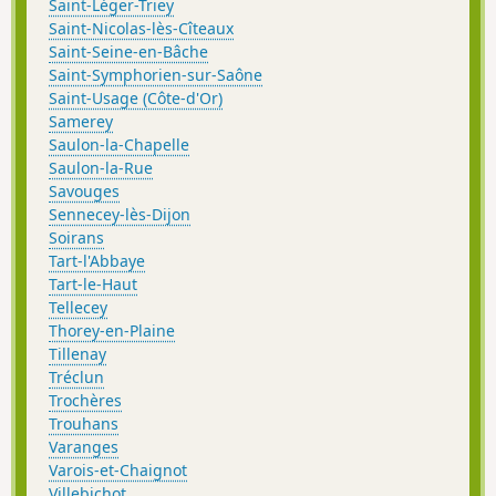
Saint-Léger-Triey
Saint-Nicolas-lès-Cîteaux
Saint-Seine-en-Bâche
Saint-Symphorien-sur-Saône
Saint-Usage (Côte-d'Or)
Samerey
Saulon-la-Chapelle
Saulon-la-Rue
Savouges
Sennecey-lès-Dijon
Soirans
Tart-l'Abbaye
Tart-le-Haut
Tellecey
Thorey-en-Plaine
Tillenay
Tréclun
Trochères
Trouhans
Varanges
Varois-et-Chaignot
Villebichot