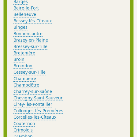
Barges
Beire-le-Fort
Belleneuve
Bessey-lès-Cîteaux
Binges
Bonnencontre
Brazey-en-Plaine
Bressey-sur-Tille
Bretenière
Broin
Broindon
Cessey-sur-Tille
Chambeire
Champdôtre
Charrey-sur-Saône
Chevigny-Saint-Sauveur
Cirey-lès-Pontailler
Collonges-lès-Premières
Corcelles-lès-Cîteaux
Couternon
Crimolois
Drambon