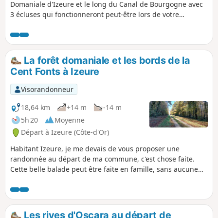
Domaniale d'Izeure et le long du Canal de Bourgogne avec
3 écluses qui fonctionneront peut-être lors de votre
passage. Dans Longecourt, on peut voir le château, le lavoir
et l'église.
La forêt domaniale et les bords de la
Cent Fonts à Izeure
Visorandonneur
18,64 km
+14 m
-14 m
5h 20
Moyenne
Départ à Izeure (Côte-d'Or)
Habitant Izeure, je me devais de vous proposer une
randonnée au départ de ma commune, c'est chose faite.
Cette belle balade peut être faite en famille, sans aucune
difficulté et avec de nombreux points de pique-nique le
long de la Cent Fonts (et non sans fond). Mise en garde
modérateur au 07/04/2021 : Attention ! Problème de
propriété privée en (12) . Voir les avis
Les rives d'Oscara au départ de