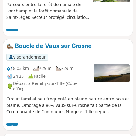
Parcours entre la forêt domaniale de
Lonchamp et la forêt domaniale de
Saint-Léger. Secteur protégé, circulation
véhicule interdite sauf autorisation.
Circuit du vélo-route entre les
communes de Vaux-sur-Crosne et
Lamarche-sur-Saône.
Boucle de Vaux sur Crosne
Visorandonneur
8,03 km
+29 m
-29 m
2h 25
Facile
Départ à Remilly-sur-Tille (Côte-
d'Or)
Circuit familial peu fréquenté en pleine nature entre bois et
plaine. Ombragé à 80% Vaux-sur-Crosne fait partie de la
Communauté de Communes Norge et Tille depuis
janvier 2017 et dispose d’un réseau hydrographique très
varié d’une part du fait de la présence des rivières de la
Tille et du Crosne et d’autre part du fait de la présence d’un