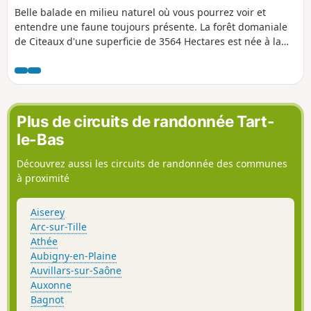
Belle balade en milieu naturel où vous pourrez voir et
entendre une faune toujours présente. La forêt domaniale
de Citeaux d'une superficie de 3564 Hectares est née à la
Révolution de la fusion d'un domaine royal et des biens
cisterciens. Il s'agit d'un ancien marécage assis sur les
premières terrasses du Val de Saône. Pour une promenade
dominicale en famille. Attention, sentiers disparus, voir les
avis, modifications en cours d'étude
Plus de circuits de randonnée Tart-
le-Bas
Découvrez aussi les circuits de randonnée des communes
à proximité
Aiserey
Arc-sur-Tille
Athée
Aubigny-en-Plaine
Auvillars-sur-Saône
Auxonne
Bagnot