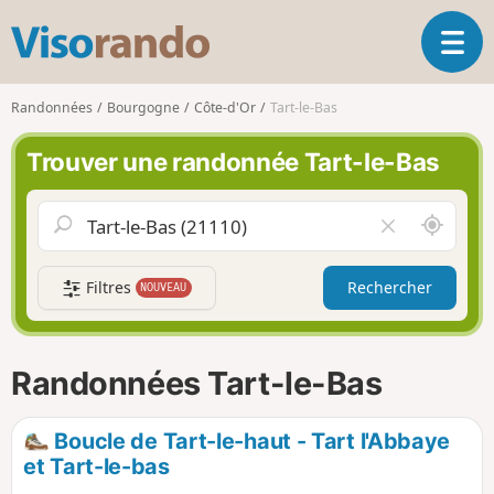
V
O
i
u
s
v
o
Randonnées
Bourgogne
Côte-d'Or
Tart-le-Bas
r
r
i
a
Trouver une randonnée Tart-le-Bas
r
n
l
d
a
o
A
V
n
u
i
a
t
d
v
Filtres
Rechercher
NOUVEAU
o
e
i
u
r
g
r
l
a
d
e
Randonnées Tart-le-Bas
t
e
c
i
m
h
o
o
a
Boucle de Tart-le-haut - Tart l'Abbaye
n
i
m
et Tart-le-bas
p