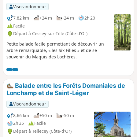
Visorandonneur
7,82 km
+24 m
-24 m
2h 20
Facile
Départ à Cessey-sur-Tille (Côte-d'Or)
Petite balade facile permettant de découvrir un
arbre remarquable, « les Six Filles » et de se
souvenir du Maquis des Lochères.
Balade entre les Forêts Domaniales de
Lonchamp et de Saint-Léger
Visorandonneur
8,66 km
+50 m
-50 m
2h 35
Facile
Départ à Tellecey (Côte-d'Or)