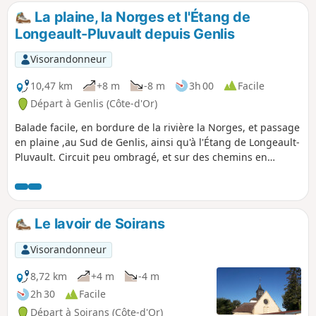
La plaine, la Norges et l'Étang de
Longeault-Pluvault depuis Genlis
Visorandonneur
10,47 km
+8 m
-8 m
3h 00
Facile
Départ à Genlis (Côte-d'Or)
Balade facile, en bordure de la rivière la Norges, et passage
en plaine ,au Sud de Genlis, ainsi qu'à l'Étang de Longeault-
Pluvault. Circuit peu ombragé, et sur des chemins en
grande partie caillouteux.
Le lavoir de Soirans
Visorandonneur
8,72 km
+4 m
-4 m
2h 30
Facile
Départ à Soirans (Côte-d'Or)