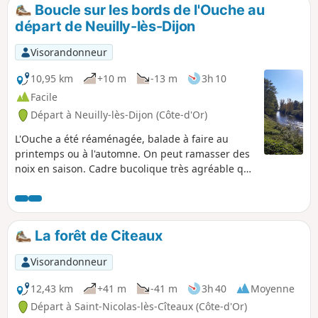
étang, celui de la Lochère, et de nombreuses anciennes
Boucle sur les bords de l'Ouche au
gravières aujourd’hui réservées à la pêche.
départ de Neuilly-lès-Dijon
Visorandonneur
10,95 km
+10 m
-13 m
3h 10
Facile
Départ à Neuilly-lès-Dijon (Côte-d'Or)
L'Ouche a été réaménagée, balade à faire au
printemps ou à l'automne. On peut ramasser des
noix en saison. Cadre bucolique très agréable qui
permet de regarder les oiseaux. Pique-nique
possible au bord de l'étang.Remarque : la Gaule
de Neuilly organise son Enduro Carpes du 23 au
25 mai (2025) à l'étang de Neuilly-Crimolois.
La forêt de Citeaux
Visorandonneur
12,43 km
+41 m
-41 m
3h 40
Moyenne
Départ à Saint-Nicolas-lès-Cîteaux (Côte-d'Or)