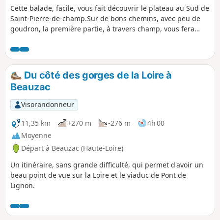
Cette balade, facile, vous fait découvrir le plateau au Sud de
Saint-Pierre-de-champ.Sur de bons chemins, avec peu de
goudron, la première partie, à travers champ, vous fera
découvrir de belles vues sur le Meygal, le Mezenc et les
volcans du Devez. La deuxième partie, après le stade, est
principalement en forêt.
Du côté des gorges de la Loire à
Beauzac
Visorandonneur
11,35 km
+270 m
-276 m
4h 00
Moyenne
Départ à Beauzac (Haute-Loire)
Un itinéraire, sans grande difficulté, qui permet d'avoir un
beau point de vue sur la Loire et le viaduc de Pont de
Lignon.