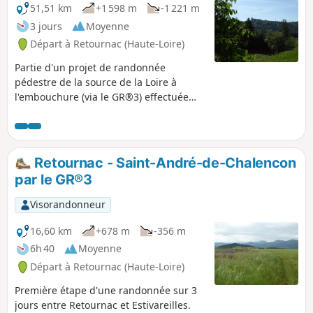
51,51 km
+1 598 m
-1 221 m
3 jours
Moyenne
Départ à Retournac (Haute-Loire)
Partie d'un projet de randonnée
pédestre de la source de la Loire à
l'embouchure (via le GR®3) effectuée
par tronçons de 3 à 5 jours. Ce tronçon
concerne la partie Retournac -
Estivareilles, effectuée en 3 jours
Retournac - Saint-André-de-Chalencon
par le GR®3
Visorandonneur
16,60 km
+678 m
-356 m
6h 40
Moyenne
Départ à Retournac (Haute-Loire)
Première étape d'une randonnée sur 3
jours entre Retournac et Estivareilles.