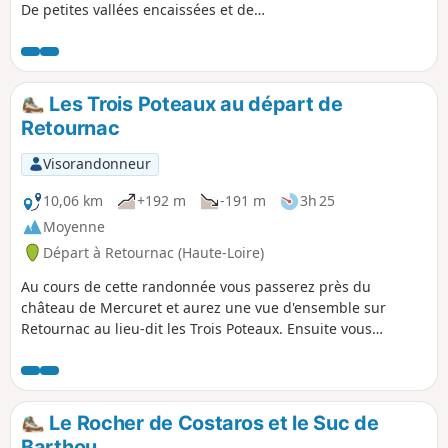
De petites vallées encaissées et de
belles ouvertures sur le Velay. Une
succession de traversées en plateau ou
en forêt. Paysages enchanteurs.
Les Trois Poteaux au départ de
Retournac
Visorandonneur
10,06 km
+192 m
-191 m
3h 25
Moyenne
Départ à Retournac (Haute-Loire)
Au cours de cette randonnée vous passerez près du
château de Mercuret et aurez une vue d'ensemble sur
Retournac au lieu-dit les Trois Poteaux. Ensuite vous
arpenterez le sentier botanique. Sur une partie du circuit,
des panneaux vous feront découvrir les essences
communes locales de façon ludique, par des contes, la
symbolique ou bien l'utilisation qu'en faisaient de nos
Le Rocher de Costaros et le Suc de
ancêtres.
Barthou