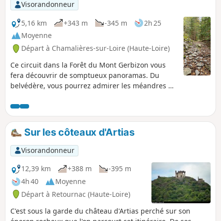
Visorandonneur
5,16 km
+343 m
-345 m
2h 25
Moyenne
Départ à Chamalières-sur-Loire (Haute-Loire)
Ce circuit dans la Forêt du Mont Gerbizon vous
fera découvrir de somptueux panoramas. Du
belvédère, vous pourrez admirer les méandres de
la Loire, Chamalières-sur-Loire, Retournac, le
Mont de la Madeleine et le château d'Artias ...
Sur les côteaux d'Artias
Visorandonneur
12,39 km
+388 m
-395 m
4h 40
Moyenne
Départ à Retournac (Haute-Loire)
C'est sous la garde du château d'Artias perché sur son