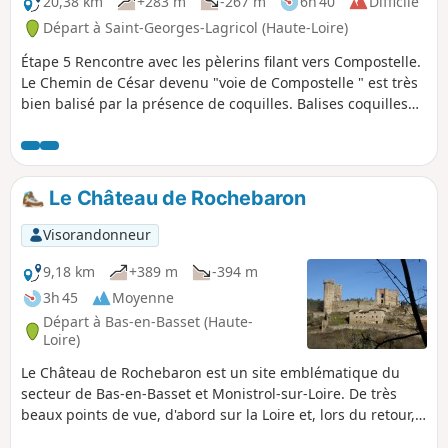
20,38 km
+283 m
-267 m
6h 40
Difficile
Départ à Saint-Georges-Lagricol (Haute-Loire)
Étape 5 Rencontre avec les pèlerins filant vers Compostelle.
Le Chemin de César devenu "voie de Compostelle " est très
bien balisé par la présence de coquilles. Balises coquilles
de forme carrée, fond Bleu, nervures de la coquilles en
Jaune. Le parcours jusqu'à Polignac doit se faire dans le
sens décrit, vu que les coquilles ne sont positionnées que
côté Nord.
Le Château de Rochebaron
Visorandonneur
9,18 km
+389 m
-394 m
3h 45
Moyenne
Départ à Bas-en-Basset (Haute-
Loire)
Le Château de Rochebaron est un site emblématique du
secteur de Bas-en-Basset et Monistrol-sur-Loire. De très
beaux points de vue, d'abord sur la Loire et, lors du retour,
sur le massif du Meygal.