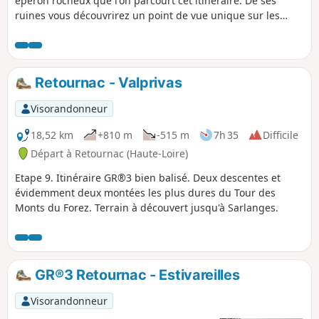
éperon rocheux que l'on parcourt cet itinéraire. De ses
ruines vous découvrirez un point de vue unique sur les
boucles de la Loire qui coule au milieu de ces reliefs en
forme de dômes typiques de la région, les sucs.
Retournac - Valprivas
Visorandonneur
18,52 km
+810 m
-515 m
7h 35
Difficile
Départ à Retournac (Haute-Loire)
Etape 9. Itinéraire GR®3 bien balisé. Deux descentes et
évidemment deux montées les plus dures du Tour des
Monts du Forez. Terrain à découvert jusqu'à Sarlanges.
GR®3 Retournac - Estivareilles
Visorandonneur