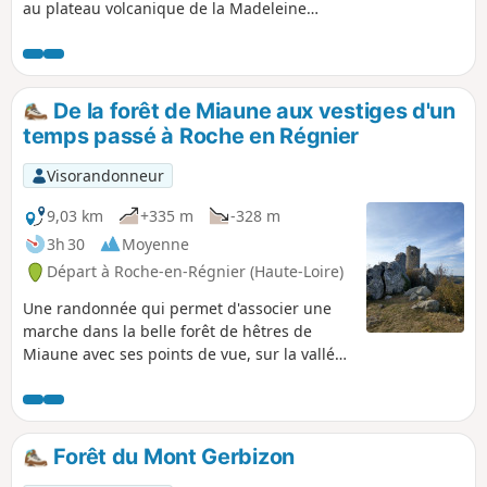
au plateau volcanique de la Madeleine
qui offre une vue à 360°. Vues sur la
Vallée de La Loire, les Massifs du
Mezenc, du Meygal, du Pilat et enfin du
Forez avec trois tables d'orientation.
De la forêt de Miaune aux vestiges d'un
temps passé à Roche en Régnier
Visorandonneur
9,03 km
+335 m
-328 m
3h 30
Moyenne
Départ à Roche-en-Régnier (Haute-Loire)
Une randonnée qui permet d'associer une
marche dans la belle forêt de hêtres de
Miaune avec ses points de vue, sur la vallée
de la Loire, les Monts du Vivarais, du
Mézenc, et la découverte de Roche-en-
Régnier et de ses quelques habitations très
richement ornées, vestiges d'un temps
Forêt du Mont Gerbizon
révolu.