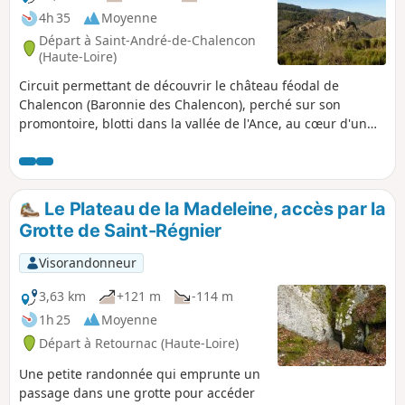
4h 35
Moyenne
Départ à Saint-André-de-Chalencon
(Haute-Loire)
Circuit permettant de découvrir le château féodal de
Chalencon (Baronnie des Chalencon), perché sur son
promontoire, blotti dans la vallée de l'Ance, au cœur d'un
site protégé de 25 hectares A ses pieds, le village féodal, et
enjambant l'Ance, deux ponts : le Pont du Diable avec ses
deux arches dont l'une à 15m de haut, certainement du XIIe
siècle,et le pont de Bounery du XVe.
Le Plateau de la Madeleine, accès par la
Grotte de Saint-Régnier
Visorandonneur
3,63 km
+121 m
-114 m
1h 25
Moyenne
Départ à Retournac (Haute-Loire)
Une petite randonnée qui emprunte un
passage dans une grotte pour accéder