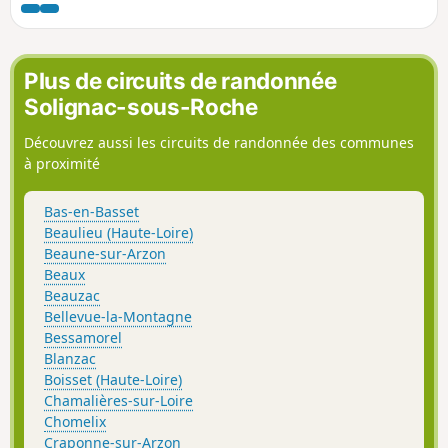
Plus de circuits de randonnée
Solignac-sous-Roche
Découvrez aussi les circuits de randonnée des communes
à proximité
Bas-en-Basset
Beaulieu (Haute-Loire)
Beaune-sur-Arzon
Beaux
Beauzac
Bellevue-la-Montagne
Bessamorel
Blanzac
Boisset (Haute-Loire)
Chamalières-sur-Loire
Chomelix
Craponne-sur-Arzon