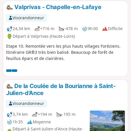
Valprivas - Chapelle-en-Lafaye
Visorandonneur
24,34 km
+716 m
-478 m
9h 00
Difficile
Départ à Valprivas (Haute-Loire)
Etape 10. Remontée vers les plus hauts villages Foréziens.
Itinéraire GR®3 très bien balisé. Beaucoup de forêt de
feuillus épars et de clairières.
De la Coulée de la Bourianne à Saint-
Julien-d'Ance
Visorandonneur
3,74 km
+194 m
-195 m
1h 35
Moyenne
Départ à Saint-Julien-d'Ance (Haute-