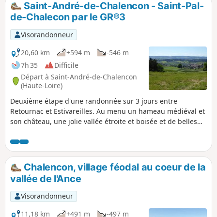
Saint-André-de-Chalencon - Saint-Pal-
p
de-Chalecon par le GR®3
Visorandonneur
20,60 km
+594 m
-546 m
7h 35
Difficile
Départ à Saint-André-de-Chalencon
(Haute-Loire)
Deuxième étape d'une randonnée sur 3 jours entre
Retournac et Estivareilles. Au menu un hameau médiéval et
son château, une jolie vallée étroite et boisée et de belles
perspectives sur les monts environnants
Chalencon, village féodal au coeur de la
vallée de l'Ance
Visorandonneur
11,18 km
+491 m
-497 m