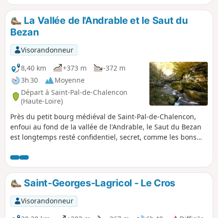
La Vallée de l'Andrable et le Saut du
Bezan
Visorandonneur
8,40 km
+373 m
-372 m
3h 30
Moyenne
Départ à Saint-Pal-de-Chalencon
(Haute-Loire)
Près du petit bourg médiéval de Saint-Pal-de-Chalencon,
enfoui au fond de la vallée de l'Andrable, le Saut du Bezan
est longtemps resté confidentiel, secret, comme les bons
coins de champignons. A partager entre amis !
Saint-Georges-Lagricol - Le Cros
Visorandonneur