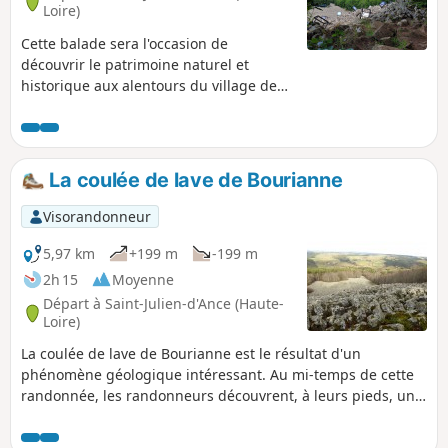
Loire)
Cette balade sera l'occasion de
découvrir le patrimoine naturel et
historique aux alentours du village de
Saint-Julien-d'Ance, et notamment la
Coulée de la Bourianne.Randonnée
réalisée pour le projet ECHO qui a pris
fin le 1.10.2023. Elle reste toujours
La coulée de lave de Bourianne
réalisable pour la découverte du
patrimoine.
Visorandonneur
5,97 km
+199 m
-199 m
2h 15
Moyenne
Départ à Saint-Julien-d'Ance (Haute-
Loire)
La coulée de lave de Bourianne est le résultat d'un
phénomène géologique intéressant. Au mi-temps de cette
randonnée, les randonneurs découvrent, à leurs pieds, un
imposant éboulis d'orgues basaltiques et au loin, le Massif
du Forez.