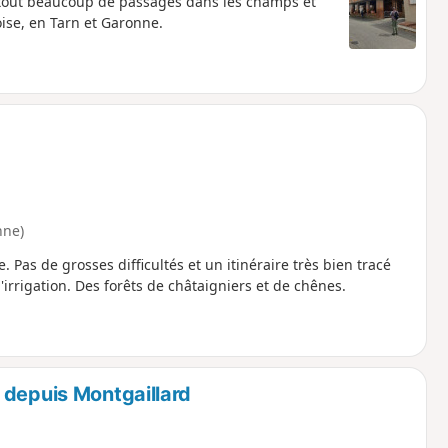
urtout beaucoup de passages dans les champs et
ise, en Tarn et Garonne.
nne)
Pas de grosses difficultés et un itinéraire très bien tracé
'irrigation. Des forêts de châtaigniers et de chênes.
 depuis Montgaillard