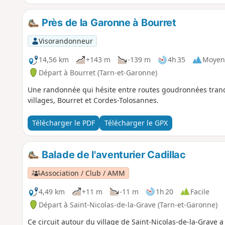
Près de la Garonne à Bourret
Visorandonneur
14,56 km
+143 m
-139 m
4h 35
Moyen
Départ à Bourret (Tarn-et-Garonne)
Une randonnée qui hésite entre routes goudronnées tranqui
villages, Bourret et Cordes-Tolosannes.
Télécharger le PDF
Télécharger le GPX
Balade de l'aventurier Cadillac
Association / Club / AMM
4,49 km
+11 m
-11 m
1h 20
Facile
Départ à Saint-Nicolas-de-la-Grave (Tarn-et-Garonne)
Ce circuit autour du village de Saint-Nicolas-de-la-Grave a