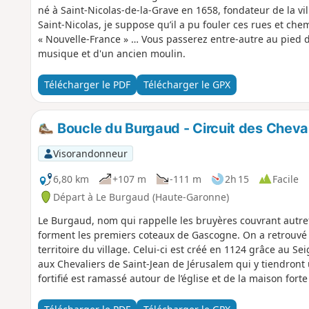
né à Saint-Nicolas-de-la-Grave en 1658, fondateur de la vi
Saint-Nicolas, je suppose qu’il a pu fouler ces rues et ch
« Nouvelle-France » … Vous passerez entre-autre au pied d
musique et d'un ancien moulin.
Télécharger le PDF
Télécharger le GPX
Boucle du Burgaud - Circuit des Cheval
Visorandonneur
6,80 km
+107 m
-111 m
2h 15
Facile
Départ à Le Burgaud (Haute-Garonne)
Le Burgaud, nom qui rappelle les bruyères couvrant autref
forment les premiers coteaux de Gascogne. On a retrouvé le
territoire du village. Celui-ci est créé en 1124 grâce au S
aux Chevaliers de Saint-Jean de Jérusalem qui y tiendront
fortifié est ramassé autour de l’église et de la maison fo