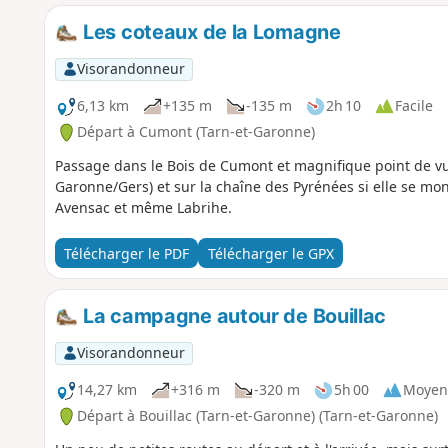
Les coteaux de la Lomagne
Visorandonneur
6,13 km
+135 m
-135 m
2h 10
Facile
Départ à Cumont (Tarn-et-Garonne)
Passage dans le Bois de Cumont et magnifique point de v
Garonne/Gers) et sur la chaîne des Pyrénées si elle se mo
Avensac et même Labrihe.
Télécharger le PDF
Télécharger le GPX
La campagne autour de Bouillac
Visorandonneur
14,27 km
+316 m
-320 m
5h 00
Moyen
Départ à Bouillac (Tarn-et-Garonne) (Tarn-et-Garonne)