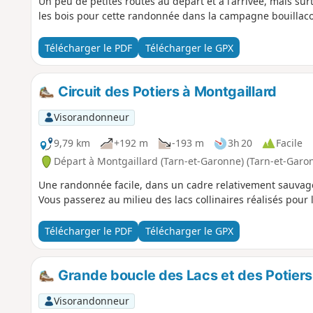
Un peu de petites routes au départ et à l'arrivée, mais s
les bois pour cette randonnée dans la campagne bouillaco
Télécharger le PDF
Télécharger le GPX
Circuit des Potiers à Montgaillard
Visorandonneur
9,79 km
+192 m
-193 m
3h 20
Facile
Départ à Montgaillard (Tarn-et-Garonne) (Tarn-et-Garo
Une randonnée facile, dans un cadre relativement sauvage. 
Vous passerez au milieu des lacs collinaires réalisés pour l
Télécharger le PDF
Télécharger le GPX
Grande boucle des Lacs et des Potiers
Visorandonneur