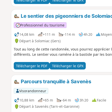
Télécharger le PDF
Télécharger le GPX
Le sentier des pigeonniers de Solomia
Professionnel du tourisme
14,08 km
+111 m
-114 m
4h 20
Moyen
Départ à Solomiac (Gers)
Tout au long de cette randonnée, vous pourrez apprécier l
différents. Le sentier vous raméne à la bastide par les bor
Télécharger le PDF
Télécharger le GPX
Parcours tranquille à Savenès
Visorandonneur
10,88 km
+65 m
-64 m
3h 20
Facile
Départ à Savenès (Tarn-et-Garonne)