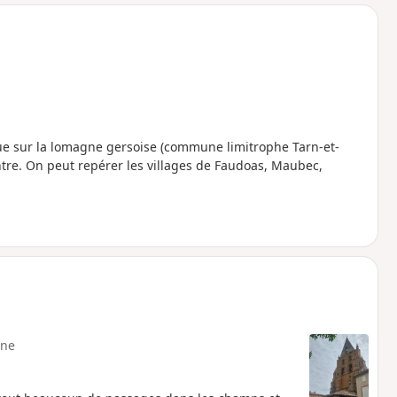
o
a
i
m
p
ue sur la lomagne gersoise (commune limitrophe Tarn-et-
ntre. On peut repérer les villages de Faudoas, Maubec,
ne