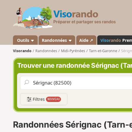
V
i
s
o
r
a
Outils
Randonnées
Aide ↗
Viso
rando
Pre
n
Visorando
Randonnées
Midi-Pyrénées
Tarn-et-Garonne
Sérign
d
o
Trouver une randonnée Sérignac (Ta
Filtres
NOUVEAU
Randonnées Sérignac (Tarn-