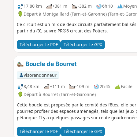
17,80 km
+381 m
-382 m
6h 10
Moyen
Départ à Montgaillard (Tarn-et-Garonne) (Tarn-et-Garo
Ce circuit est un mix de deux circuits parfaitement balisés
partir du (9), suivre PR®6 circuit des Potiers.
Télécharger le PDF
Télécharger le GPX
Boucle de Bourret
Visorandonneur
8,48 km
+111 m
-109 m
2h 45
Facile
Départ à Bourret (Tarn-et-Garonne)
Cette boucle est proposée par le comité des fêtes, elle per
pourrez profiter des espaces aménagés, tels que les jeux po
pétanque. Il y a quelques passages sur route goudronnée,
Télécharger le PDF
Télécharger le GPX