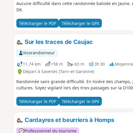
Aucune difficulté dans cette randonnée balisée en Jaune. A
D6.
Télécharger le PDF
Télécharger le GPX
Sur les traces de Caujac
Visorandonneur
11,74 km
+58 m
-63 m
3h 30
Moyenn
Départ à Savenès (Tarn-et-Garonne)
Randonnée sans grande difficulté. En lisière des champs, 
cultures. Soyez vigilant lors des trois passages sur la D100 
Télécharger le PDF
Télécharger le GPX
Cardayres et beurriers à Homps
Professionnel du tourisme