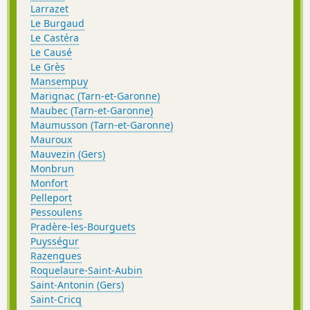
Larrazet
Le Burgaud
Le Castéra
Le Causé
Le Grès
Mansempuy
Marignac (Tarn-et-Garonne)
Maubec (Tarn-et-Garonne)
Maumusson (Tarn-et-Garonne)
Mauroux
Mauvezin (Gers)
Monbrun
Monfort
Pelleport
Pessoulens
Pradère-les-Bourguets
Puysségur
Razengues
Roquelaure-Saint-Aubin
Saint-Antonin (Gers)
Saint-Cricq