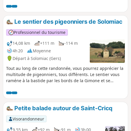
Le sentier des pigeonniers de Solomiac
Professionnel du tourisme
14,08 km
+111 m
-114 m
4h 20
Moyenne
Départ à Solomiac (Gers)
Tout au long de cette randonnée, vous pourrez apprécier la
multitude de pigeonniers, tous différents. Le sentier vous
raméne à la bastide par les bords de la Gimone et se
termine au lavoir.
Petite balade autour de Saint-Cricq
Visorandonneur
9,55 km
+92 m
-91 m
3h 00