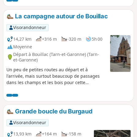
Avensac et même Labrihe.
La campagne autour de Bouillac
Visorandonneur
14,27 km
+316 m
-320 m
5h 00
Moyenne
Départ à Bouillac (Tarn-et-Garonne) (Tarn-
et-Garonne)
Un peu de petites routes au départ et à
l'arrivée, mais surtout beaucoup de passages
dans les champs et les bois pour cette
randonnée dans la campagne bouillacoise, en
Tarn et Garonne.
Grande boucle du Burgaud
Visorandonneur
13,93 km
+164 m
-158 m