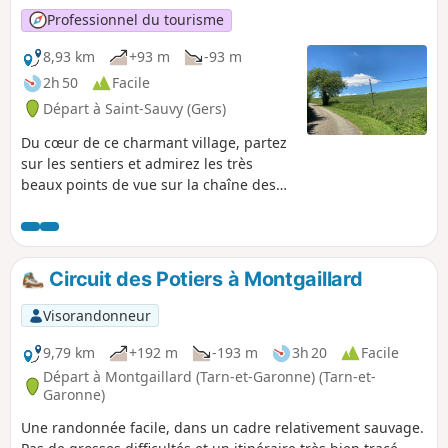
Professionnel du tourisme
8,93 km
+93 m
-93 m
2h 50
Facile
Départ à Saint-Sauvy (Gers)
Du cœur de ce charmant village, partez
sur les sentiers et admirez les très
beaux points de vue sur la chaîne des
Pyrénées. L’arboretum retiendra
particulièrement votre attention.
Circuit des Potiers à Montgaillard
Visorandonneur
9,79 km
+192 m
-193 m
3h 20
Facile
Départ à Montgaillard (Tarn-et-Garonne) (Tarn-et-
Garonne)
Une randonnée facile, dans un cadre relativement sauvage.