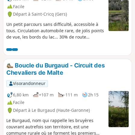
Facile
Départ à Saint-Cricq (Gers)
Un petit parcours sans difficulté, accessible à
tous. Circulation automobile rare, de jolis points
de vue, les bords du lac... 30% de route
goudronnée.
Boucle du Burgaud - Circuit des
Chevaliers de Malte
Visorandonneur
6,80 km
+107 m
-111 m
2h 15
Facile
Départ à Le Burgaud (Haute-Garonne)
Le Burgaud, nom qui rappelle les bruyères
couvrant autrefois son territoire, est une
commune rurale où se forment les premiers