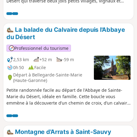
Désert qui traverse deux jolis petits villages, Vignaux et
Garac.
La balade du Calvaire depuis l'Abbaye
du Désert
Professionnel du tourisme
2,53 km
+52 m
-59 m
0h 50
Facile
Départ à Bellegarde-Sainte-Marie
(Haute-Garonne)
Petite randonnée facile au départ de l'Abbaye de Sainte-
Marie du Désert, idéale en famille. Cette boucle vous
emmène à la découverte d’un chemin de croix, d’un calvaire
offrant un joli point de vue, d’un passage en sous-bois et
d’une chapelle de pèlerinage. Un parcours court, varié et
ressourçant.
Montagne d'Arrats à Saint-Sauvy