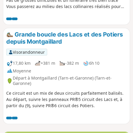
Pas de grosses difficultés et un itinéraire très bien tracé
Vous passerez au milieu des lacs collinaires réalisés pour
l'irrigation. Des forêts de châtaigniers et de chênes.
Grande boucle des Lacs et des Potiers
depuis Montgaillard
Visorandonneur
17,80 km
+381 m
-382 m
6h 10
Moyenne
Départ à Montgaillard (Tarn-et-Garonne) (Tarn-et-
Garonne)
Ce circuit est un mix de deux circuits parfaitement balisés.
Au départ, suivre les panneaux PR®5 circuit des Lacs et, à
partir du (9), suivre PR®6 circuit des Potiers.