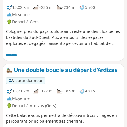
15,02 km
+236 m
-234 m
5h 00
Moyenne
Départ à Gers
Cologne, près du pays toulousain, reste une des plus belles
bastides du Sud-Ouest. Aux alentours, des espaces
exploités et dégagés, laissent apercevoir un habitat de
briques, des équipements hydrauliques et touristiques...
Une double boucle au départ d'Ardizas
Visorandonneur
13,21 km
+177 m
-185 m
4h 15
Moyenne
Départ à Ardizas (Gers)
Cette balade vous permettra de découvrir trois villages en
parcourant principalement des chemins.