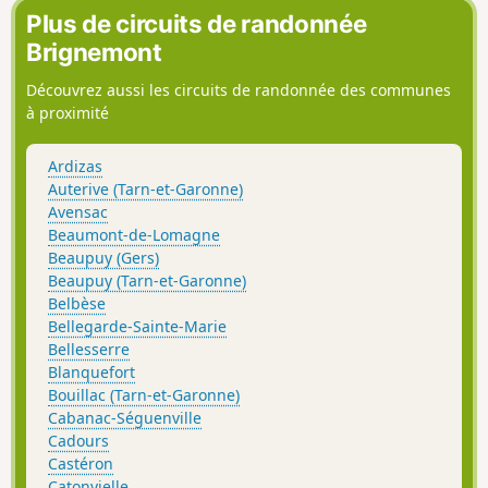
Plus de circuits de randonnée
Brignemont
Découvrez aussi les circuits de randonnée des communes
à proximité
Ardizas
Auterive (Tarn-et-Garonne)
Avensac
Beaumont-de-Lomagne
Beaupuy (Gers)
Beaupuy (Tarn-et-Garonne)
Belbèse
Bellegarde-Sainte-Marie
Bellesserre
Blanquefort
Bouillac (Tarn-et-Garonne)
Cabanac-Séguenville
Cadours
Castéron
Catonvielle