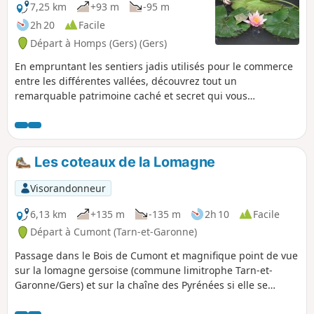
jouent un rôle important dans
7,25 km
+93 m
-95 m
l'épandage des crues et représentent un
2h 20
Facile
patrimoine qui mérite d'être valorisé.
Départ à Homps (Gers) (Gers)
En empruntant les sentiers jadis utilisés pour le commerce
entre les différentes vallées, découvrez tout un
remarquable patrimoine caché et secret qui vous
surprendra, tel un coin de paradis.
Les coteaux de la Lomagne
Visorandonneur
6,13 km
+135 m
-135 m
2h 10
Facile
Départ à Cumont (Tarn-et-Garonne)
Passage dans le Bois de Cumont et magnifique point de vue
sur la lomagne gersoise (commune limitrophe Tarn-et-
Garonne/Gers) et sur la chaîne des Pyrénées si elle se
montre. On peut repérer les villages de Faudoas, Maubec,