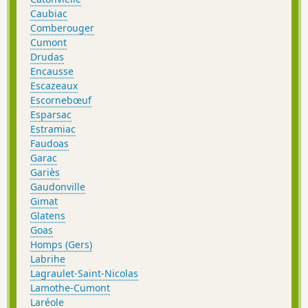
Caubiac
Comberouger
Cumont
Drudas
Encausse
Escazeaux
Escornebœuf
Esparsac
Estramiac
Faudoas
Garac
Gariès
Gaudonville
Gimat
Glatens
Goas
Homps (Gers)
Labrihe
Lagraulet-Saint-Nicolas
Lamothe-Cumont
Laréole