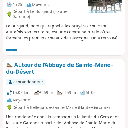
4h 25
Moyenne
Départ à Le Burgaud (Haute-
Garonne)
Le Burgaud, nom qui rappelle les bruyères couvrant
autrefois son territoire, est une commune rurale où se
forment les premiers coteaux de Gascogne. On a retrouvé
les traces de six villas gallo-romaines sur le territoire du
village. Celui-ci est créé en 1124 grâce au Seigneur
Bertrand de Cobirac qui cède ce territoire aux Chevaliers de
Saint-Jean de Jérusalem qui y tiendront une commanderie
Autour de l'Abbaye de Sainte-Marie-
jusqu’en 1789. Le village alors fortifié est ramassé autour de
du-Désert
l’église et de la maison forte des Commande.
Visorandonneur
15,07 km
+259 m
-259 m
5h 05
Moyenne
Départ à Bellegarde-Sainte-Marie (Haute-Garonne)
Une randonnée dans la campagne à la limite du Gers et de
la Haute Garonne à partir de l'Abbaye de Sainte-Marie-du-