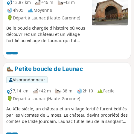
13,87 km
+46 m
-43 m
4h 05
Moyenne
Départ à Launac (Haute-Garonne)
Belle boucle chargée d'histoire où vous
découvrirez un château et un village
fortifié au village de Launac qui fut
aussi le lieu de la sanglante bataille du
Palot.
Petite boucle de Launac
Visorandonneur
7,14 km
+42 m
-38 m
2h 10
Facile
Départ à Launac (Haute-Garonne)
Au XIIe siècle, un château et un village fortifié furent édifiés
par les vicomtes de Gimoes. Le château devint propriété des
comtes de L’Isle Jourdain. Launac fut le lieu de la sanglante
bataille du Palot. Après une période de calme, la seigneurie
passa aux mains de parlementaires toulousains suscitant