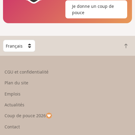
Je donne un coup de
pouce
C
R
h
e
o
t
i
o
s
CGU et confidentialité
u
i
r
s
Plan du site
e
s
n
e
Emplois
h
z
Actualités
a
u
u
n
Coup de pouce 2026
t
p
a
Contact
y