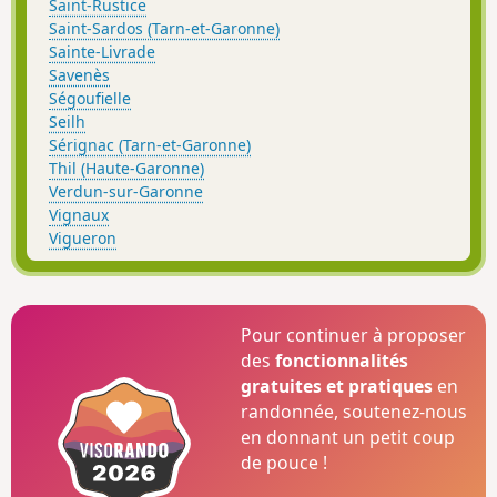
Saint-Rustice
Saint-Sardos (Tarn-et-Garonne)
Sainte-Livrade
Savenès
Ségoufielle
Seilh
Sérignac (Tarn-et-Garonne)
Thil (Haute-Garonne)
Verdun-sur-Garonne
Vignaux
Vigueron
Pour continuer à proposer
des
fonctionnalités
gratuites et pratiques
en
randonnée, soutenez-nous
en donnant un petit coup
de pouce !