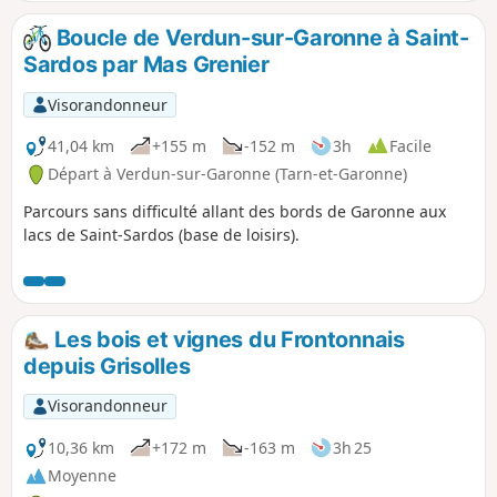
Boucle de Verdun-sur-Garonne à Saint-
Sardos par Mas Grenier
Visorandonneur
41,04 km
+155 m
-152 m
3h
Facile
Départ à Verdun-sur-Garonne (Tarn-et-Garonne)
Parcours sans difficulté allant des bords de Garonne aux
lacs de Saint-Sardos (base de loisirs).
Les bois et vignes du Frontonnais
depuis Grisolles
Visorandonneur
10,36 km
+172 m
-163 m
3h 25
Moyenne