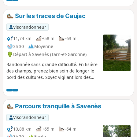
un conflit sur les droits féodaux. Les habitants résistèrent,
émigrèrent même pendant des années. Après la Révolution,
Sur les traces de Caujac
la halle et l’église sont reconstruites, l’école créée, les
remparts abattus.
Visorandonneur
11,74 km
+58 m
-63 m
3h 30
Moyenne
Départ à Savenès (Tarn-et-Garonne)
Randonnée sans grande difficulté. En lisière
des champs, prenez bien soin de longer le
bord des cultures. Soyez vigilant lors des
trois passages sur la D100 où la circulation
routière est parfois rapide.
Parcours tranquille à Savenès
Visorandonneur
10,88 km
+65 m
-64 m
3h 20
Facile