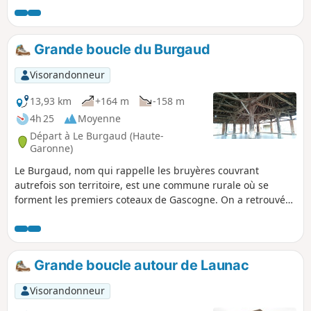
Grande boucle du Burgaud
Visorandonneur
13,93 km
+164 m
-158 m
4h 25
Moyenne
Départ à Le Burgaud (Haute-
Garonne)
Le Burgaud, nom qui rappelle les bruyères couvrant
autrefois son territoire, est une commune rurale où se
forment les premiers coteaux de Gascogne. On a retrouvé
les traces de six villas gallo-romaines sur le territoire du
village. Celui-ci est créé en 1124 grâce au Seigneur
Bertrand de Cobirac qui cède ce territoire aux Chevaliers de
Saint-Jean de Jérusalem qui y tiendront une commanderie
Grande boucle autour de Launac
jusqu’en 1789. Le village alors fortifié est ramassé autour de
l’église et de la maison forte des Commande.
Visorandonneur