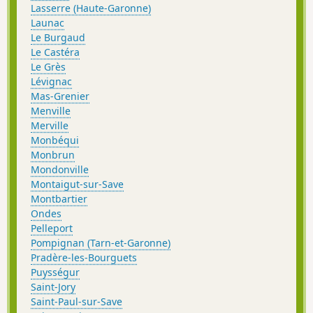
Lasserre (Haute-Garonne)
Launac
Le Burgaud
Le Castéra
Le Grès
Lévignac
Mas-Grenier
Menville
Merville
Monbéqui
Monbrun
Mondonville
Montaigut-sur-Save
Montbartier
Ondes
Pelleport
Pompignan (Tarn-et-Garonne)
Pradère-les-Bourguets
Puysségur
Saint-Jory
Saint-Paul-sur-Save