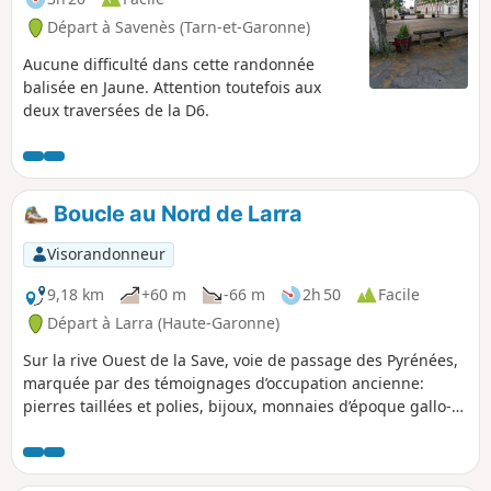
Départ à Savenès (Tarn-et-Garonne)
Aucune difficulté dans cette randonnée
balisée en Jaune. Attention toutefois aux
deux traversées de la D6.
Boucle au Nord de Larra
Visorandonneur
9,18 km
+60 m
-66 m
2h 50
Facile
Départ à Larra (Haute-Garonne)
Sur la rive Ouest de la Save, voie de passage des Pyrénées,
marquée par des témoignages d’occupation ancienne:
pierres taillées et polies, bijoux, monnaies d’époque gallo-
romaine. Au 12° siècle, Larra devint un domaine agricole
propriété de l'abbaye cistercienne Grandselve. Les foires de
Grenade permettaient,aux paysans de Larra d’écouler leurs