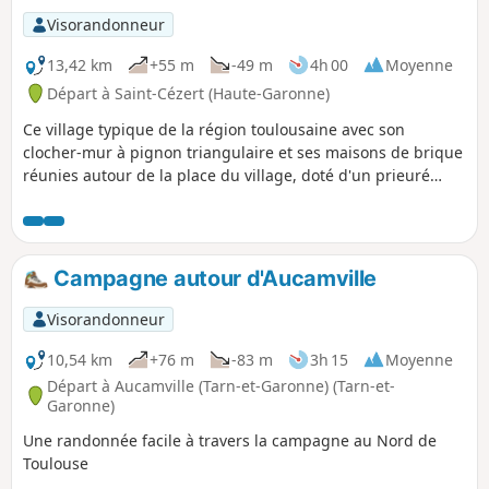
Visorandonneur
13,42 km
+55 m
-49 m
4h 00
Moyenne
Départ à Saint-Cézert (Haute-Garonne)
Ce village typique de la région toulousaine avec son
clocher-mur à pignon triangulaire et ses maisons de brique
réunies autour de la place du village, doté d'un prieuré
bénédictin en 940, fut ensuite propriété des Jourdain de
l’Isle au XIIe siècle. L’église reconstruite au XIXe siècle avec
des briques et galets en « sandwich » était sous le vocable
de Saint-Orens, évêque d’Auch au IVe siècle. À cette
Campagne autour d'Aucamville
époque, l’abbé Gilard immortalisait les visages des
paroissiens sur les fresques de l’église.
Visorandonneur
10,54 km
+76 m
-83 m
3h 15
Moyenne
Départ à Aucamville (Tarn-et-Garonne) (Tarn-et-
Garonne)
Une randonnée facile à travers la campagne au Nord de
Toulouse