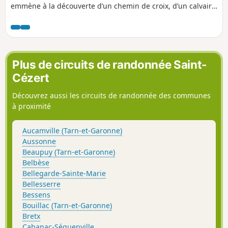
emmène à la découverte d’un chemin de croix, d’un calvaire
offrant un joli point de vue, d’un passage en sous-bois et
d’une chapelle de pèlerinage. Un parcours court, varié et
ressourçant.
Plus de circuits de randonnée Saint-
Cézert
Découvrez aussi les circuits de randonnée des communes
à proximité
Aucamville (Tarn-et-Garonne)
Aussonne
Beaupuy (Tarn-et-Garonne)
Belbèse
Bellegarde-Sainte-Marie
Bellesserre
Bessens
Bouillac (Tarn-et-Garonne)
Bretx
Cabanac-Séguenville