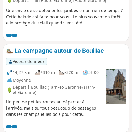
Départ à Thil (Haute-Garonne) (Haute-Garonne)
habitants.
Une envie de se défouler les jambes en un rien de temps ?
Cette balade est faite pour vous ! Le plus souvent en forêt,
elle protège du soleil quand vient l'été.
La campagne autour de Bouillac
Visorandonneur
14,27 km
+316 m
-320 m
5h 00
Moyenne
Départ à Bouillac (Tarn-et-Garonne) (Tarn-
et-Garonne)
Un peu de petites routes au départ et à
l'arrivée, mais surtout beaucoup de passages
dans les champs et les bois pour cette
randonnée dans la campagne bouillacoise, en
Tarn et Garonne.