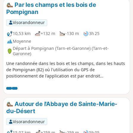
Par les champs et les bois de
Pompignan
Visorandonneur
10,53 km
+132 m
-130 m
3h 25
Moyenne
Départ à Pompignan (Tarn-et-Garonne) (Tarn-et-
Garonne)
Une randonnée dans les bois et les champs, dans les hauts
de Pompignan (82) où l'utilisation du GPS de
positionnement de l'application est par endroit
indispensable.
Autour de l'Abbaye de Sainte-Marie-
du-Désert
Visorandonneur
15,07 km
+259 m
-259 m
5h 05