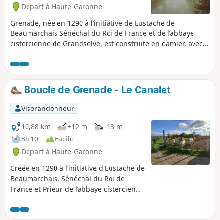
Départ à Haute-Garonne
Grenade, née en 1290 à l’initiative de Eustache de
Beaumarchais Sénéchal du Roi de France et de l’abbaye
cistercienne de Grandselve, est construite en damier, avec
la halle et son église. Elle prospéra, les populations
réalisèrent le défrichement des zones boisées alentours,
souvent pillée lors de la Guerre de Cent Ans et pendant les
Guerres de religion. Le calme et la prospérité revint sous
Boucle de Grenade - Le Canalet
Henri IV. En 1790, Grenade devint chef-lieu de canton de la
Haute-Garonne.
Visorandonneur
10,88 km
+12 m
-13 m
3h 10
Facile
Départ à Haute-Garonne
Créée en 1290 à l’initiative d'Eustache de
Beaumarchais, Sénéchal du Roi de
France et Prieur de l’abbaye cistercienne
de Grandselve, la ville de Grenade est
construite en damier, avec la halle et
son église. Elle prospéra, les