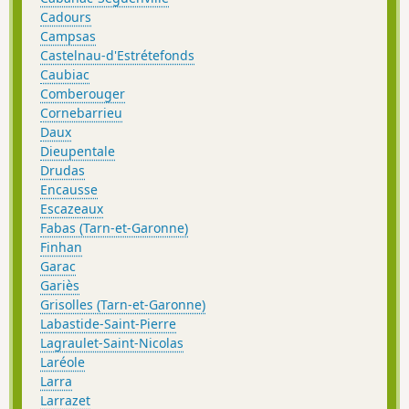
Cadours
Campsas
Castelnau-d'Estrétefonds
Caubiac
Comberouger
Cornebarrieu
Daux
Dieupentale
Drudas
Encausse
Escazeaux
Fabas (Tarn-et-Garonne)
Finhan
Garac
Gariès
Grisolles (Tarn-et-Garonne)
Labastide-Saint-Pierre
Lagraulet-Saint-Nicolas
Laréole
Larra
Larrazet