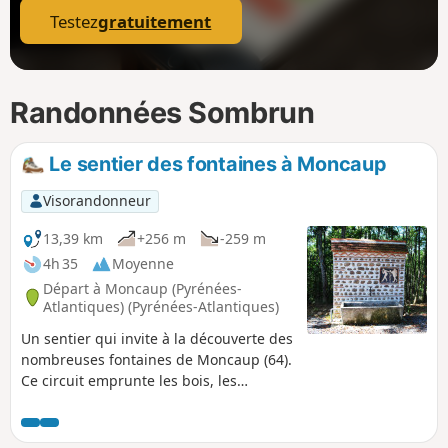
Testez
gratuitement
Randonnées Sombrun
Le sentier des fontaines à Moncaup
Visorandonneur
13,39 km
+256 m
-259 m
4h 35
Moyenne
Départ à Moncaup (Pyrénées-
Atlantiques) (Pyrénées-Atlantiques)
Un sentier qui invite à la découverte des
nombreuses fontaines de Moncaup (64).
Ce circuit emprunte les bois, les
prairies, les vignes et vous offre de
belles parties ombragées ainsi que des
points de vue variés. Un circuit à éviter