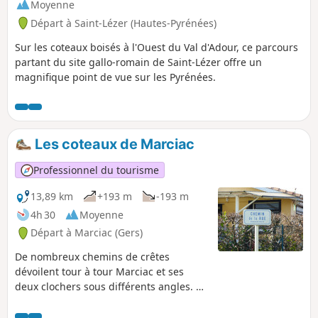
Moyenne
Départ à Saint-Lézer (Hautes-Pyrénées)
Sur les coteaux boisés à l'Ouest du Val d'Adour, ce parcours
partant du site gallo-romain de Saint-Lézer offre un
magnifique point de vue sur les Pyrénées.
Les coteaux de Marciac
Professionnel du tourisme
13,89 km
+193 m
-193 m
4h 30
Moyenne
Départ à Marciac (Gers)
De nombreux chemins de crêtes
dévoilent tour à tour Marciac et ses
deux clochers sous différents angles. À
travers des paysages variés et
enchanteurs, les vallons se dessinent...