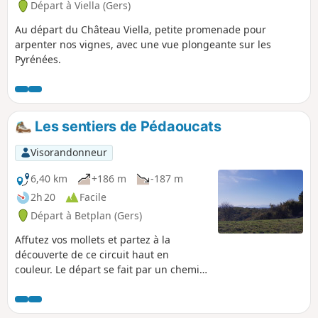
Départ à Viella (Gers)
Au départ du Château Viella, petite promenade pour
arpenter nos vignes, avec une vue plongeante sur les
Pyrénées.
Les sentiers de Pédaoucats
Visorandonneur
6,40 km
+186 m
-187 m
2h 20
Facile
Départ à Betplan (Gers)
Affutez vos mollets et partez à la
découverte de ce circuit haut en
couleur. Le départ se fait par un chemin
ancien, très utilisé autrefois par les
paysans qui se rendaient au marché
dans un village plus haut. Vous alternez