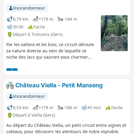
Visorandonneur
8,79 km
+179 m
-184 m
3h 00
Facile
Départ à Troncens (Gers)
Par les vallons et les bois, ce circuit déroule
sa nature diverse au sein de laquelle se
niche des lacs qui sauront vous charmer
pour une pause pique-nique bien méritée.
Château Viella - Petit Manseng
Visorandonneur
9,53 km
+179 m
-186 m
45 min
Facile
Départ à Viella (Gers)
Au départ du Château Viella, un petit circuit entre vignes et
coteaux, pour découvrir les alentours de notre vignoble.