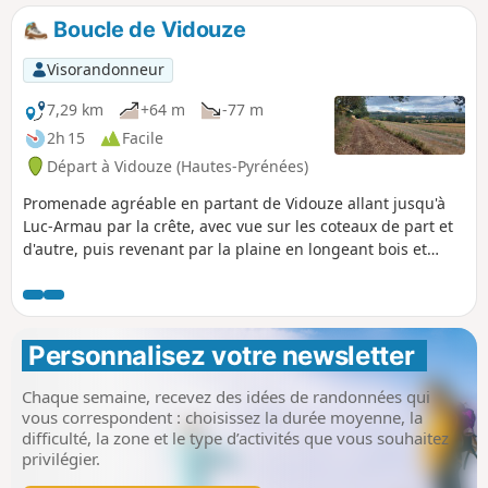
durant les périodes humides.
Boucle de Vidouze
Visorandonneur
7,29 km
+64 m
-77 m
2h 15
Facile
Départ à Vidouze (Hautes-Pyrénées)
Promenade agréable en partant de Vidouze allant jusqu'à
Luc-Armau par la crête, avec vue sur les coteaux de part et
d'autre, puis revenant par la plaine en longeant bois et
prairies et cultures. Circuit facile avec vue au loin sur les
Pyrénées.
Personnalisez votre newsletter 
Chaque semaine, recevez des idées de randonnées qui
vous correspondent : choisissez la durée moyenne, la
difficulté, la zone et le type d’activités que vous souhaitez
privilégier.