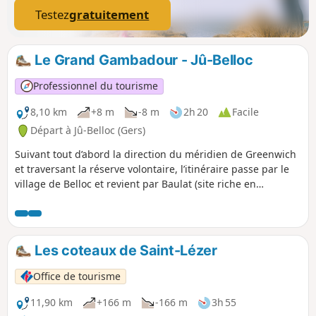
Testez
gratuitement
Le Grand Gambadour - Jû-Belloc
Professionnel du tourisme
8,10 km
+8 m
-8 m
2h 20
Facile
Départ à Jû-Belloc (Gers)
Suivant tout d’abord la direction du méridien de Greenwich
et traversant la réserve volontaire, l’itinéraire passe par le
village de Belloc et revient par Baulat (site riche en
patrimoine moulins et lavoirs).
Les coteaux de Saint-Lézer
Office de tourisme
11,90 km
+166 m
-166 m
3h 55