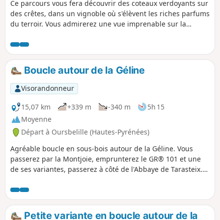
Ce parcours vous fera découvrir des coteaux verdoyants sur
des crêtes, dans un vignoble où s'élèvent les riches parfums
du terroir. Vous admirerez une vue imprenable sur la
chaîne des Pyrénées.
Boucle autour de la Géline
Visorandonneur
15,07 km
+339 m
-340 m
5h 15
Moyenne
Départ à Oursbelille (Hautes-Pyrénées)
Agréable boucle en sous-bois autour de la Géline. Vous
passerez par la Montjoie, emprunterez le GR® 101 et une
de ses variantes, passerez à côté de l'Abbaye de Tarasteix.
Redescente vers la Géline, remontée par le Sarluzen. Encore
une descente et une remontée pour visiter le Castet Crabé
et un dernier kilomètre pour récupérer en douceur. C'est
aussi un parcours idéal pour une marche nordique de 3h30
Petite variante en boucle autour de la