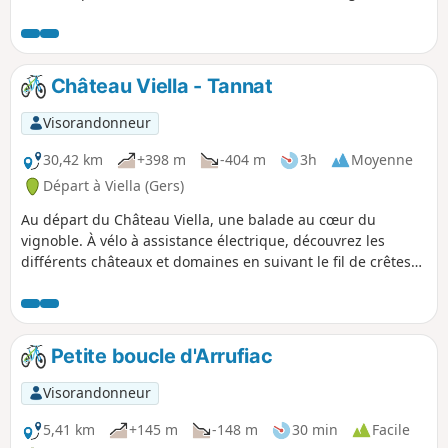
Château Viella - Tannat
Visorandonneur
30,42 km
+398 m
-404 m
3h
Moyenne
Départ à Viella (Gers)
Au départ du Château Viella, une balade au cœur du
vignoble. À vélo à assistance électrique, découvrez les
différents châteaux et domaines en suivant le fil de crêtes
et en passant par le charmant village de Madiran, sa
Maison des Vins et Chez Madiran ! Une randonnée
principalement sur route, accessible et praticable toutes les
saisons et par tous les temps !
Petite boucle d'Arrufiac
Visorandonneur
5,41 km
+145 m
-148 m
30 min
Facile