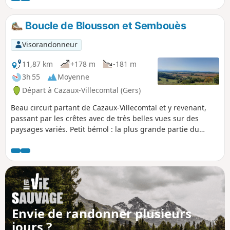
Boucle de Blousson et Sembouès
Visorandonneur
11,87 km
+178 m
-181 m
3h 55
Moyenne
Départ à Cazaux-Villecomtal (Gers)
Beau circuit partant de Cazaux-Villecomtal et y revenant,
passant par les crêtes avec de très belles vues sur des
paysages variés. Petit bémol : la plus grande partie du
parcours s'effectue sur une petite route goudronnée très
peu empruntée.
Envie de randonner plusieurs
jours ?