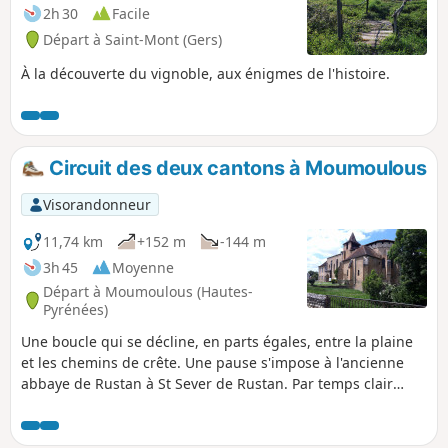
2h 30
Facile
Départ à Saint-Mont (Gers)
À la découverte du vignoble, aux énigmes de l'histoire.
Circuit des deux cantons à Moumoulous
Visorandonneur
11,74 km
+152 m
-144 m
3h 45
Moyenne
Départ à Moumoulous (Hautes-
Pyrénées)
Une boucle qui se décline, en parts égales, entre la plaine
et les chemins de crête. Une pause s'impose à l'ancienne
abbaye de Rustan à St Sever de Rustan. Par temps clair
vous profiterez de beaux panoramas sur la chaîne
pyrénéenne.