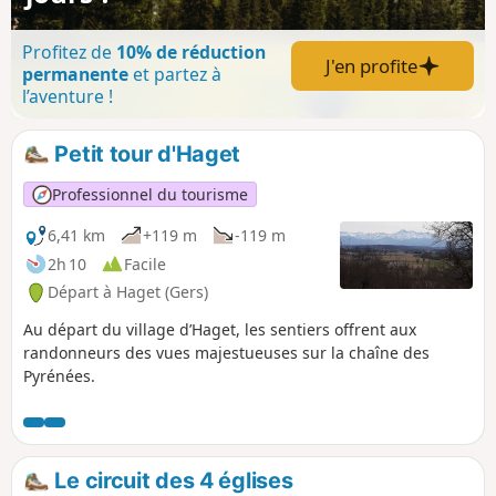
Profitez de
10% de réduction
J'en profite
permanente
et partez à
l’aventure !
Petit tour d'Haget
Professionnel du tourisme
6,41 km
+119 m
-119 m
2h 10
Facile
Départ à Haget (Gers)
Au départ du village d’Haget, les sentiers offrent aux
randonneurs des vues majestueuses sur la chaîne des
Pyrénées.
Le circuit des 4 églises