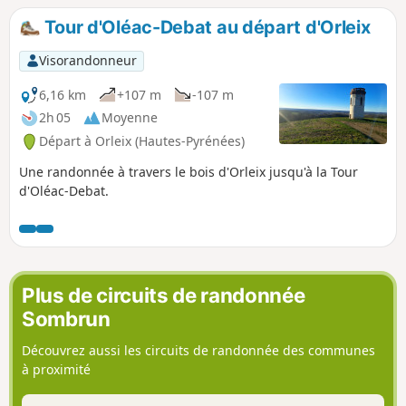
Tour d'Oléac-Debat au départ d'Orleix
Visorandonneur
6,16 km
+107 m
-107 m
2h 05
Moyenne
Départ à Orleix (Hautes-Pyrénées)
Une randonnée à travers le bois d'Orleix jusqu'à la Tour
d'Oléac-Debat.
Plus de circuits de randonnée
Sombrun
Découvrez aussi les circuits de randonnée des communes
à proximité