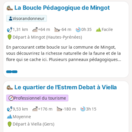
ensuite bois et petites routes mais une
La Boucle Pédagogique de Mingot
chose est sûre, vous vous fondrez dans
la nature. Le circuit labélisé PR® est
Visorandonneur
panneauté par le célèbre code couleur
Jaune.
1,31 km
+64 m
-64 m
0h 35
Facile
Départ à Mingot (Hautes-Pyrénées)
En parcourant cette boucle sur la commune de Mingot,
vous découvrirez la richesse naturelle de la faune et de la
flore qui se cache ici. Plusieurs panneaux pédagogiques
sont installés tout au long du parcours pour vous en
apprendre plus ! Vous découvrirez différents milieux
naturels, forêt, prairie, verger, et peut-être aurez vous la
chance d'apercevoir des animaux sauvages. En bonus, un
Le quartier de l'Estrem Debat à Viella
sentier pieds nus a été installé à fin du circuit afin de vous
faire découvrir le sol sous toutes ses textures : une bonne
Professionnel du tourisme
manière de se reconnecter à la nature. Bonne découverte !
9,53 km
+176 m
-180 m
3h 15
Moyenne
Départ à Viella (Gers)