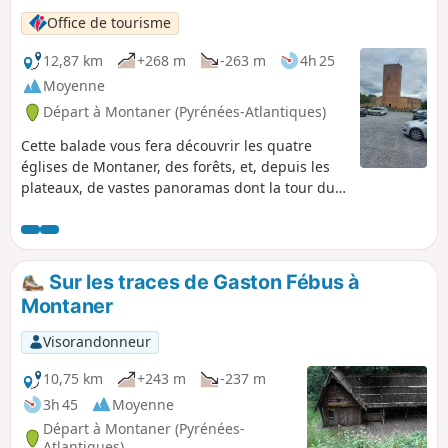
Office de tourisme
12,87 km
+268 m
-263 m
4h 25
Moyenne
Départ à Montaner (Pyrénées-Atlantiques)
Cette balade vous fera découvrir les quatre
églises de Montaner, des forêts, et, depuis les
plateaux, de vastes panoramas dont la tour du
château demeurera le point d'ancrage.
Sur les traces de Gaston Fébus à
Montaner
Visorandonneur
10,75 km
+243 m
-237 m
3h 45
Moyenne
Départ à Montaner (Pyrénées-
Atlantiques)