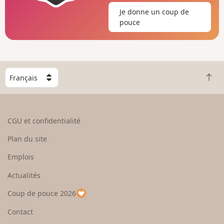
Je donne un coup de
pouce
C
R
h
e
o
t
i
o
s
CGU et confidentialité
u
i
r
s
Plan du site
e
s
n
e
Emplois
h
z
Actualités
a
u
u
n
Coup de pouce 2026
t
p
a
Contact
y