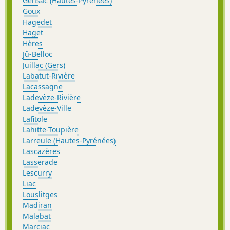
Gensac (Hautes-Pyrénées)
Goux
Hagedet
Haget
Hères
Jû-Belloc
Juillac (Gers)
Labatut-Rivière
Lacassagne
Ladevèze-Rivière
Ladevèze-Ville
Lafitole
Lahitte-Toupière
Larreule (Hautes-Pyrénées)
Lascazères
Lasserade
Lescurry
Liac
Louslitges
Madiran
Malabat
Marciac