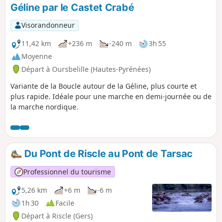
à 3h45.
Géline par le Castet Crabé
Visorandonneur
11,42 km
+236 m
-240 m
3h 55
Moyenne
Départ à Oursbelille (Hautes-Pyrénées)
Variante de la Boucle autour de la Géline, plus courte et
plus rapide. Idéale pour une marche en demi-journée ou de
la marche nordique.
Du Pont de Riscle au Pont de Tarsac
Professionnel du tourisme
5,26 km
+6 m
-6 m
1h 30
Facile
Départ à Riscle (Gers)