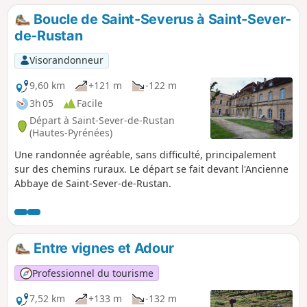
Boucle de Saint-Severus à Saint-Sever-
de-Rustan
Visorandonneur
9,60 km
+121 m
-122 m
3h 05
Facile
Départ à Saint-Sever-de-Rustan
(Hautes-Pyrénées)
Une randonnée agréable, sans difficulté, principalement
sur des chemins ruraux. Le départ se fait devant l'Ancienne
Abbaye de Saint-Sever-de-Rustan.
Entre vignes et Adour
Professionnel du tourisme
7,52 km
+133 m
-132 m