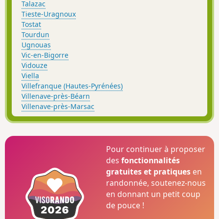
Talazac
Tieste-Uragnoux
Tostat
Tourdun
Ugnouas
Vic-en-Bigorre
Vidouze
Viella
Villefranque (Hautes-Pyrénées)
Villenave-près-Béarn
Villenave-près-Marsac
Pour continuer à proposer
des
fonctionnalités
gratuites et pratiques
en
randonnée, soutenez-nous
en donnant un petit coup
de pouce !