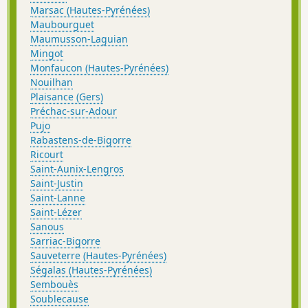
Marsac (Hautes-Pyrénées)
Maubourguet
Maumusson-Laguian
Mingot
Monfaucon (Hautes-Pyrénées)
Nouilhan
Plaisance (Gers)
Préchac-sur-Adour
Pujo
Rabastens-de-Bigorre
Ricourt
Saint-Aunix-Lengros
Saint-Justin
Saint-Lanne
Saint-Lézer
Sanous
Sarriac-Bigorre
Sauveterre (Hautes-Pyrénées)
Ségalas (Hautes-Pyrénées)
Sembouès
Soublecause