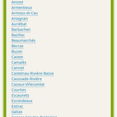
Ansost
Armentieux
Armous-et-Cau
Artagnan
Auriébat
Barbachen
Bazillac
Beaumarchés
Beccas
Buzon
Caixon
Camalès
Cannet
Castelnau-Rivière-Basse
Caussade-Rivière
Cazaux-Villecomtal
Courties
Escaunets
Escondeaux
Estirac
Galiax