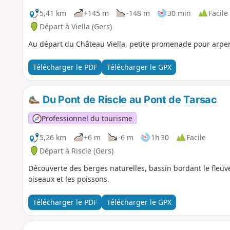
5,41 km
+145 m
-148 m
30 min
Facile
Départ à Viella (Gers)
Au départ du Château Viella, petite promenade pour arpen
Télécharger le PDF
Télécharger le GPX
Du Pont de Riscle au Pont de Tarsac
Professionnel du tourisme
5,26 km
+6 m
-6 m
1h 30
Facile
Départ à Riscle (Gers)
Découverte des berges naturelles, bassin bordant le fleuv
oiseaux et les poissons.
Télécharger le PDF
Télécharger le GPX