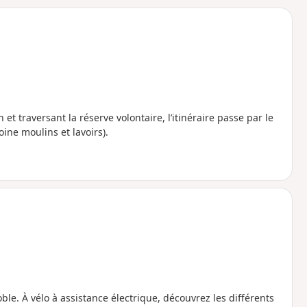
o
a
i
m
p
t traversant la réserve volontaire, l’itinéraire passe par le
oine moulins et lavoirs).
e. À vélo à assistance électrique, découvrez les différents