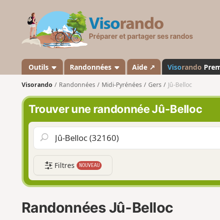
V
i
s
o
r
a
Outils
Randonnées
Aide ↗
Viso
rando
Pre
n
Visorando
Randonnées
Midi-Pyrénées
Gers
Jû-Belloc
d
o
Trouver une randonnée Jû-Belloc
Filtres
NOUVEAU
Randonnées Jû-Belloc