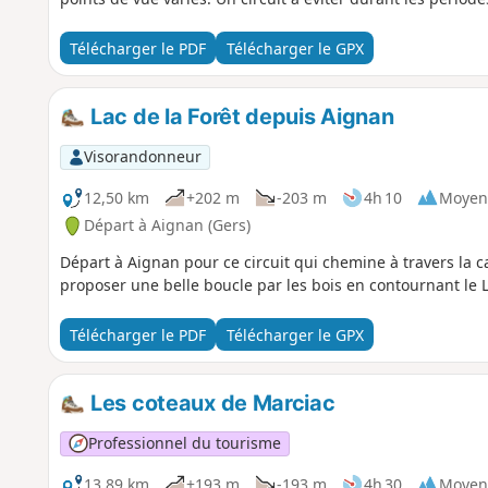
Télécharger le PDF
Télécharger le GPX
Lac de la Forêt depuis Aignan
Visorandonneur
12,50 km
+202 m
-203 m
4h 10
Moyen
Départ à Aignan (Gers)
Départ à Aignan pour ce circuit qui chemine à travers la
proposer une belle boucle par les bois en contournant le L
Télécharger le PDF
Télécharger le GPX
Les coteaux de Marciac
Professionnel du tourisme
13,89 km
+193 m
-193 m
4h 30
Moyen