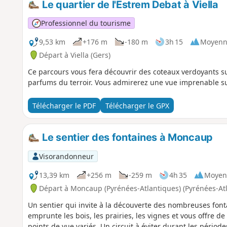
Le quartier de l'Estrem Debat à Viella
Professionnel du tourisme
9,53 km
+176 m
-180 m
3h 15
Moyenn
Départ à Viella (Gers)
Ce parcours vous fera découvrir des coteaux verdoyants sur
parfums du terroir. Vous admirerez une vue imprenable su
Télécharger le PDF
Télécharger le GPX
Le sentier des fontaines à Moncaup
Visorandonneur
13,39 km
+256 m
-259 m
4h 35
Moyen
Départ à Moncaup (Pyrénées-Atlantiques) (Pyrénées-At
Un sentier qui invite à la découverte des nombreuses font
emprunte les bois, les prairies, les vignes et vous offre d
points de vue variés. Un circuit à éviter durant les périod