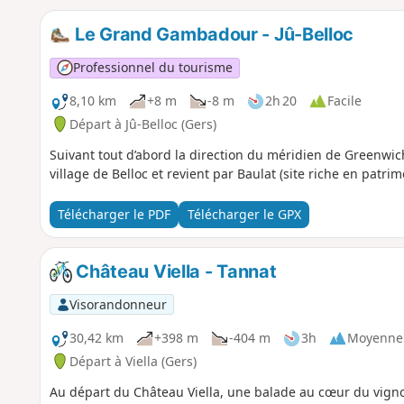
Le Grand Gambadour - Jû-Belloc
Professionnel du tourisme
8,10 km
+8 m
-8 m
2h 20
Facile
Départ à Jû-Belloc (Gers)
Suivant tout d’abord la direction du méridien de Greenwich e
village de Belloc et revient par Baulat (site riche en patrim
Télécharger le PDF
Télécharger le GPX
Château Viella - Tannat
Visorandonneur
30,42 km
+398 m
-404 m
3h
Moyenne
Départ à Viella (Gers)
Au départ du Château Viella, une balade au cœur du vignobl