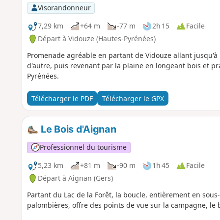
Visorandonneur
7,29 km
+64 m
-77 m
2h 15
Facile
Départ à Vidouze (Hautes-Pyrénées)
Promenade agréable en partant de Vidouze allant jusqu'à L
d'autre, puis revenant par la plaine en longeant bois et prai
Pyrénées.
Télécharger le PDF
Télécharger le GPX
Le Bois d'Aignan
Professionnel du tourisme
5,23 km
+81 m
-90 m
1h 45
Facile
Départ à Aignan (Gers)
Partant du Lac de la Forêt, la boucle, entièrement en sous-
palombières, offre des points de vue sur la campagne, le 