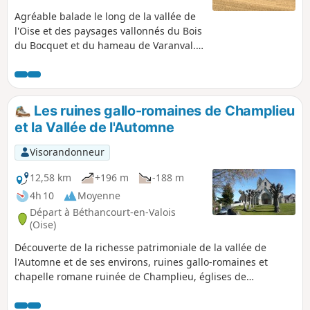
Agréable balade le long de la vallée de
l'Oise et des paysages vallonnés du Bois
du Bocquet et du hameau de Varanval.
Vous marcherez à la limite de
Compiègne et la Croix Saint-Ouen
séparé de Jaux par l'Oise. Vous gravirez
la pente au bord d'Armancourt,
Les ruines gallo-romaines de Champlieu
traverserez Varanval en limite de
et la Vallée de l'Automne
Jonquières pour redescendre sur Jaux
avec la commune de Venette sur votre
Visorandonneur
gauche.
12,58 km
+196 m
-188 m
4h 10
Moyenne
Départ à Béthancourt-en-Valois
(Oise)
Découverte de la richesse patrimoniale de la vallée de
l'Automne et de ses environs, ruines gallo-romaines et
chapelle romane ruinée de Champlieu, églises de
Béthencourt et d'Orrouy... En complément, le cheminement
de coteau en coteau offre de très jolis points de vue sur la