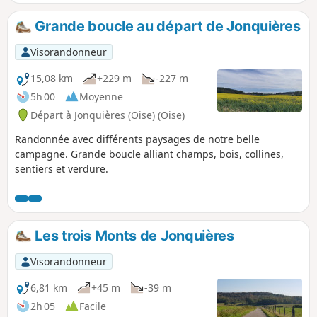
Grande boucle au départ de Jonquières
Visorandonneur
15,08 km
+229 m
-227 m
5h 00
Moyenne
Départ à Jonquières (Oise) (Oise)
Randonnée avec différents paysages de notre belle
campagne. Grande boucle alliant champs, bois, collines,
sentiers et verdure.
Les trois Monts de Jonquières
Visorandonneur
6,81 km
+45 m
-39 m
2h 05
Facile