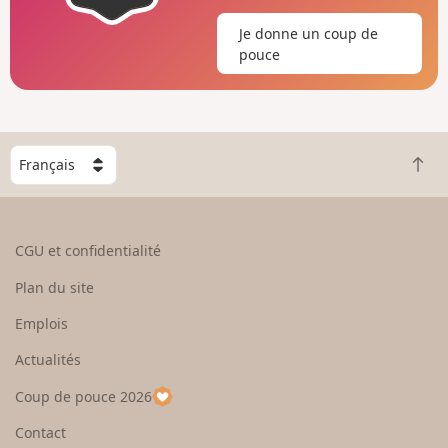
Je donne un coup de
pouce
C
R
h
e
o
t
i
o
s
CGU et confidentialité
u
i
r
s
Plan du site
e
s
n
e
Emplois
h
z
Actualités
a
u
u
n
Coup de pouce 2026
t
p
a
Contact