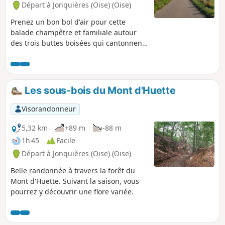
Départ à Jonquières (Oise) (Oise)
Prenez un bon bol d'air pour cette
balade champêtre et familiale autour
des trois buttes boisées qui cantonnent
le village : le Mont Hart, le Mont Clergé
et le Mont d'Huette.
Les sous-bois du Mont d'Huette
Visorandonneur
5,32 km
+89 m
-88 m
1h 45
Facile
Départ à Jonquières (Oise) (Oise)
Belle randonnée à travers la forêt du
Mont d'Huette. Suivant la saison, vous
pourrez y découvrir une flore variée.