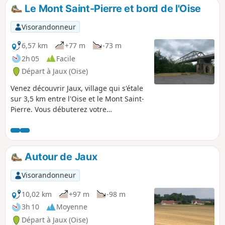
Le Mont Saint-Pierre et bord de l'Oise
Visorandonneur
6,57 km
+77 m
-73 m
2h 05
Facile
Départ à Jaux (Oise)
Venez découvrir Jaux, village qui s'étale
sur 3,5 km entre l'Oise et le Mont Saint-
Pierre. Vous débuterez votre
cheminement par le chemin de halage
qui se rétrécit parfois. Après avoir
traversé la ligne de chemin de fer et la
D13, vous prendrez les petits chemins
Autour de Jaux
en passant derrière les maisons qui
vous conduiront sur les hauteurs du
Visorandonneur
Mont Saint-Pierre. Chemin faisant, vous
rejoindrez les berges de l'Oise en
10,02 km
+97 m
-98 m
passant par le port de plaisance.
3h 10
Moyenne
Départ à Jaux (Oise)