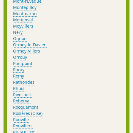
Mont-l'Évêque
Montépilloy
Montmartin
Morienval
Moyvillers
Néry
Ognon
Ormoy-le-Davien
Ormoy-Villers
Orrouy
Pontpoint
Raray
Remy
Rethondes
Rhuis
Rivecourt
Roberval
Rocquemont
Rosières (Oise)
Rouville
Rouvillers
Rully (Oise)