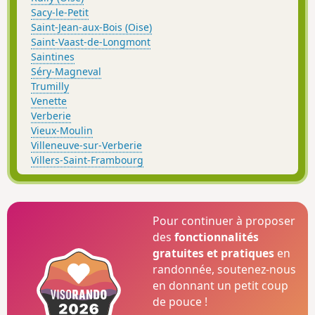
Sacy-le-Petit
Saint-Jean-aux-Bois (Oise)
Saint-Vaast-de-Longmont
Saintines
Séry-Magneval
Trumilly
Venette
Verberie
Vieux-Moulin
Villeneuve-sur-Verberie
Villers-Saint-Frambourg
Pour continuer à proposer
des
fonctionnalités
gratuites et pratiques
en
randonnée, soutenez-nous
en donnant un petit coup
de pouce !