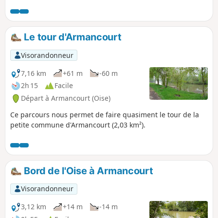
Le tour d'Armancourt
Visorandonneur
7,16 km
+61 m
-60 m
2h 15
Facile
Départ à Armancourt (Oise)
Ce parcours nous permet de faire quasiment le tour de la
petite commune d'Armancourt (2,03 km²).
Bord de l'Oise à Armancourt
Visorandonneur
3,12 km
+14 m
-14 m