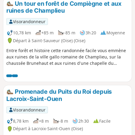
Un tour en forêt de Compiègne et aux
p
ruines de Champlieu
Visorandonneur
10,78 km
+85 m
-85 m
3h 20
Moyenne
Départ à Saint-Sauveur (Oise) (Oise)
Entre forêt et histoire cette randonnée facile vous emmène
aux ruines de la ville gallo romaine de Champlieu, sur la
chaussée Brunehaut et aux ruines d'une chapelle du
Moyen-Âge. De beaux passages en forêt. La randonnée
peut se faire en famille ou en promenant son chien.
Promenade du Puits du Roi depuis
Lacroix-Saint-Ouen
Visorandonneur
8,78 km
+8 m
-8 m
2h 30
Facile
Départ à Lacroix-Saint-Ouen (Oise)