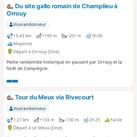
essentiellement forestière.
Du site gallo romain de Champlieu à
Orrouy
Visorandonneur
15,43 km
+199 m
-201 m
5h 00
Moyenne
Départ à Orrouy (Oise)
Petite randonnée historique en passant par Orrouy et la
forêt de Compiègne.
Tour du Meux via Rivecourt
Visorandonneur
7,27 km
+133 m
-130 m
2h 25
Facile
Départ à Le Meux (Oise)