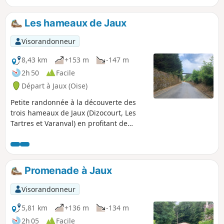
campagne et les vallons traversés.
Les hameaux de Jaux
Visorandonneur
8,43 km
+153 m
-147 m
2h 50
Facile
Départ à Jaux (Oise)
Petite randonnée à la découverte des
trois hameaux de Jaux (Dizocourt, Les
Tartres et Varanval) en profitant de
belles vues sur la plaine et la vallée de
l'Oise.
Promenade à Jaux
Visorandonneur
5,81 km
+136 m
-134 m
2h 05
Facile