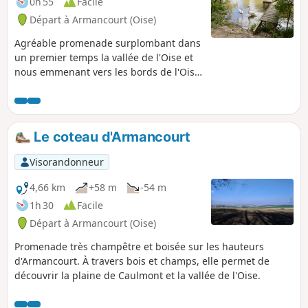
0h 55
Facile
Départ à Armancourt (Oise)
Agréable promenade surplombant dans
un premier temps la vallée de l'Oise et
nous emmenant vers les bords de l'Oise
devant l'île du Grand Peuple près de
laquelle furent découverts lors d'un
dragage de la rivière, un casque, des
lances, une épée, un vase pour certains
Le coteau d'Armancourt
vieux de plus de trois mille ans et
prouvant la présence de l'homme sur
Visorandonneur
cette île.
4,66 km
+58 m
-54 m
1h 30
Facile
Départ à Armancourt (Oise)
Promenade très champêtre et boisée sur les hauteurs
d'Armancourt. À travers bois et champs, elle permet de
découvrir la plaine de Caulmont et la vallée de l'Oise.