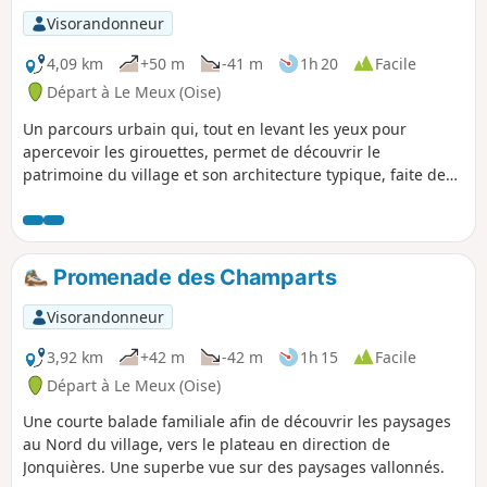
Visorandonneur
4,09 km
+50 m
-41 m
1h 20
Facile
Départ à Le Meux (Oise)
Un parcours urbain qui, tout en levant les yeux pour
apercevoir les girouettes, permet de découvrir le
patrimoine du village et son architecture typique, faite de
briques ou de pierres de taille, avec des maisons érigées au
XIXe siècle dans le centre, et d'autres, plus contemporaines,
dans les extensions plus récentes.
Promenade des Champarts
Visorandonneur
3,92 km
+42 m
-42 m
1h 15
Facile
Départ à Le Meux (Oise)
Une courte balade familiale afin de découvrir les paysages
au Nord du village, vers le plateau en direction de
Jonquières. Une superbe vue sur des paysages vallonnés.