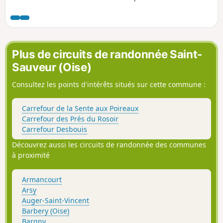
boisés séparant ces deux villes ainsi qu'une partie de la
vallée de la rivière Automne qu'elle remonte sur plusieurs
kilomètres, à la limite des départements de l'Oise et de
l'Aisne.
Plus de circuits de randonnée Saint-
Sauveur (Oise)
Consultez les points d'intérêts situés sur cette commune :
Carrefour de la Sente aux Poireaux
Carrefour des Prés du Rosoir
Carrefour Desbouis
Découvrez aussi les circuits de randonnée des communes
à proximité
Armancourt
Arsy
Auger-Saint-Vincent
Barbery (Oise)
Bargny