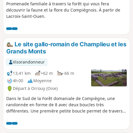
Promenade familiale à travers la forêt qui vous fera
découvrir la faune et la flore du Compiègnois. À partir de
Lacroix-Saint-Ouen.
Le site gallo-romain de Champlieu et les
Grands Monts
Visorandonneur
13,41 km
+62 m
-66 m
4h 00
Moyenne
Départ à Orrouy (Oise)
Dans le Sud de la Forêt domaniale de Compiègne, une
randonnée en forme de 8 avec deux boucles très
différentes. Une première petite boucle permet de traverser
le hameau de Champlieu avec les vestiges de sa chapelle
romane et de visiter un très beau site gallo-romain (théâtre,
thermes, temple). La seconde boucle, plus longue, est