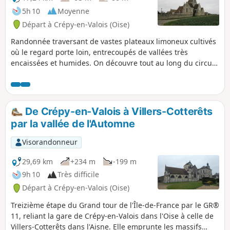
5h 10
Moyenne
Départ à Crépy-en-Valois (Oise)
Randonnée traversant de vastes plateaux limoneux cultivés
où le regard porte loin, entrecoupés de vallées très
encaissées et humides. On découvre tout au long du circuit
des villages aux églises remarquables.
De Crépy-en-Valois à Villers-Cotterêts
par la vallée de l'Automne
Visorandonneur
29,69 km
+234 m
-199 m
9h 10
Très difficile
Départ à Crépy-en-Valois (Oise)
Treizième étape du Grand tour de l'Île-de-France par le GR®
11, reliant la gare de Crépy-en-Valois dans l'Oise à celle de
Villers-Cotterêts dans l'Aisne. Elle emprunte les massifs