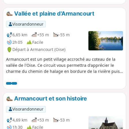
Vallée et plaine d'Armancourt
Visorandonneur
6,65 km
+55 m
-55 m
2h 05
Facile
Départ à Armancourt (Oise)
Armancourt est un petit village accroché au coteau de la
vallée de l'Oise. Ce circuit vous permettra d'apprécier le
charme du chemin de halage en bordure de la rivière puis
en montant sur le coteau de profiter de belles vues sur la
vallée au sud et la plaine au Nord.
Armancourt et son histoire
Visorandonneur
4,69 km
+53 m
-53 m
1h 30
Facile