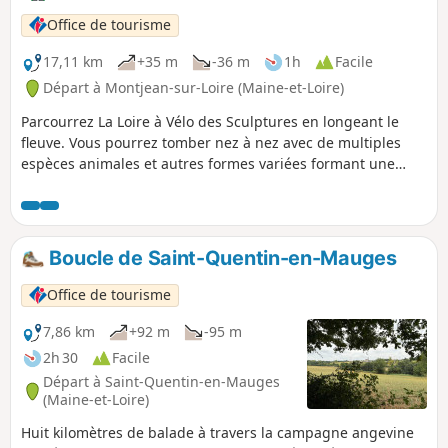
bordés de chênes. À proximité du parking,
Office de tourisme
vous pourrez trouver les vestiges d’un
ancien moulin, désormais lieu à la mémoire
17,11 km
+35 m
-36 m
1h
Facile
de Jean-Nicolas Stofflet, général de la Guerre
Départ à Montjean-sur-Loire (Maine-et-Loire)
de Vendée.
Parcourrez La Loire à Vélo des Sculptures en longeant le
fleuve. Vous pourrez tomber nez à nez avec de multiples
espèces animales et autres formes variées formant une
galerie à ciel ouvert. Une quarantaine de sculptures
monumentales (et quelques fresques peintes) accompagne
votre balade sur environ 17 km et vous invite à des
moments de contemplation en faisant appel à votre
Boucle de Saint-Quentin-en-Mauges
imaginaire et votre interprétation.
Office de tourisme
7,86 km
+92 m
-95 m
2h 30
Facile
Départ à Saint-Quentin-en-Mauges
(Maine-et-Loire)
Huit kilomètres de balade à travers la campagne angevine