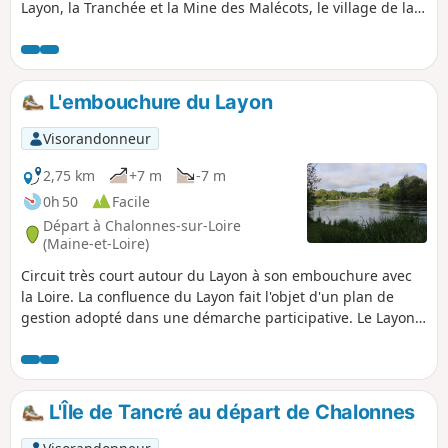
Layon, la Tranchée et la Mine des Malécots, le village de la
Haie longue, la Chapelle Sainte-Barbe-des-Mines… Une
belle journée en perspective. À faire en toutes saisons (sauf
si le Layon sort de son lit).
L'embouchure du Layon
Visorandonneur
2,75 km
+7 m
-7 m
0h 50
Facile
Départ à Chalonnes-sur-Loire
(Maine-et-Loire)
Circuit très court autour du Layon à son embouchure avec
la Loire. La confluence du Layon fait l'objet d'un plan de
gestion adopté dans une démarche participative. Le Layon a
une histoire riche et surprenante où se mêlent charbon de
terre, vins précieux du Layon et autres marchandises.
L'Île de Tancré au départ de Chalonnes