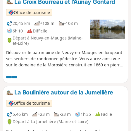
La Croix Bourreau et l'Aunay Gontard
et, dès les beaux jours, la floraison éclatante des
hélianthèmes.
Office de tourisme
20,45 km
+108 m
-108 m
6h 10
Difficile
Départ à Neuvy-en-Mauges (Maine-
et-Loire)
Découvrez le patrimoine de Neuvy-en-Mauges en longeant
ses sentiers de randonnée pédestre. Vous aurez ainsi vue
sur le domaine de la Morosière construit en 1869 en pierre
et en tuffeau ou encore sur le Manoir de l'Aunay Gontard
datant de l'époque classique (XVIIe et XVIIIe siècles) et non
détruit pendant les Guerres de Vendée.
La Boulinière autour de la Jumellière
Office de tourisme
5,46 km
+23 m
-23 m
1h 35
Facile
Départ à La Jumellière (Maine-et-Loire)