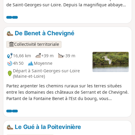
de Saint-Georges-sur-Loire. Depuis la magnifique abbaye
du XVIIe, cette boucle balisée vous fera cheminer dans
l’histoire de la commune à travers les 14 points d’intérêts
signalés par des panneaux explicatifs.
De Benet à Chevigné
Collectivité territoriale
16,66 km
+39 m
-39 m
4h 50
Moyenne
Départ à Saint-Georges-sur-Loire
(Maine-et-Loire)
Partez arpenter les chemins ruraux sur les terres situées
entre les domaines des châteaux de Serrant et de Chevigné.
Partant de la Fontaine Benet à l’Est du bourg, vous
cheminerez à travers les fermes aux noms évocateurs
(Chèvre Pendue, Beauchêne) pour rejoindre l’Étang de
Chevigné, vaste plan d’eau abritant de nombreuses espèces
d’oiseaux rares voire menacées, et qui classé Espace
Le Gué à la Poitevinière
Naturel Sensible.