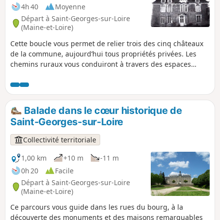
4h 40
Moyenne
Départ à Saint-Georges-sur-Loire
(Maine-et-Loire)
Cette boucle vous permet de relier trois des cinq châteaux
de la commune, aujourd’hui tous propriétés privées. Les
chemins ruraux vous conduiront à travers des espaces
naturels d’intérêt écologique longeant deux boires vers les
points culminants offrant une vue panoramique sur la
vallée de la Loire. Le long des sentiers, peut-être croiserez-
vous la route des cygognes ayant emménagé dans les
Balade dans le cœur historique de
zones marécageuses près du hameau d’Éculard.
Saint-Georges-sur-Loire
Collectivité territoriale
1,00 km
+10 m
-11 m
0h 20
Facile
Départ à Saint-Georges-sur-Loire
(Maine-et-Loire)
Ce parcours vous guide dans les rues du bourg, à la
découverte des monuments et des maisons remarquables