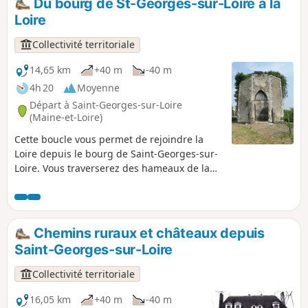
Du bourg de St-Georges-sur-Loire à la
Découvrez ses lotissements : Nisvelle, les Sources, la Salle,
Loire
la Croix Clet, Gravereuil...
Collectivité territoriale
14,65 km
+40 m
-40 m
4h 20
Moyenne
Départ à Saint-Georges-sur-Loire
(Maine-et-Loire)
Cette boucle vous permet de rejoindre la
Loire depuis le bourg de Saint-Georges-sur-
Loire. Vous traverserez des hameaux de la
campagne saint-georgeoise. Le quartier de
la gare fut très actif durant le XIXe. Vous
rejoindrez le Port Girault et sa cale sur le
Grand Bras de la Loire, historiquement le
Chemins ruraux et châteaux depuis
bras principal du fleuve. Sur le retour, vous
Saint-Georges-sur-Loire
traverserez Éculard où se trouve une très
belle demeure du XVIIIe.
Collectivité territoriale
16,05 km
+40 m
-40 m