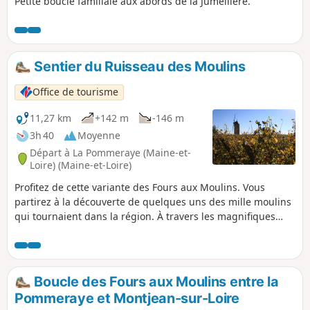
Petite boucle familiale aux abords de la Jumellière.
Sentier du Ruisseau des Moulins
Office de tourisme
11,27 km
+142 m
-146 m
3h 40
Moyenne
Départ à La Pommeraye (Maine-et-
Loire) (Maine-et-Loire)
Profitez de cette variante des Fours aux Moulins. Vous
partirez à la découverte de quelques uns des mille moulins
qui tournaient dans la région. À travers les magnifiques
vignobles et les petits sentiers, profitez d'un moment en
pleine nature.Sentier de randonnée entre Montjean-sur-
Loire et La Pommeraye.
Boucle des Fours aux Moulins entre la
Pommeraye et Montjean-sur-Loire