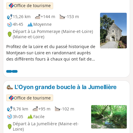
Office de tourisme
15,26 km
+144 m
-153 m
4h 45
Moyenne
Départ à La Pommeraye (Maine-et-Loire)
(Maine-et-Loire)
Profitez de la Loire et du passé historique de
Montjean-sur-Loire en randonnant auprès
des différents fours à chaux qui ont fait de
ce village le plus gros port de Loire aux XVIII
et XIXe siècles. Vous partirez également à la
découverte de quelques uns des mille
moulins qui tournaient dans la région. À
L'Oyon grande boucle à la Jumellière
travers les vignobles et les petits sentiers,
profitez d'un moment en pleine nature.
Office de tourisme
Sentier de randonnée sur les communes de
Montjean-sur-Loire et La Pommeraye.
9,76 km
+95 m
-102 m
3h 05
Facile
Départ à La Jumellière (Maine-et-
Loire)