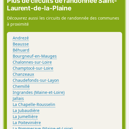
Plus de circuits de randonnée Saint-
Laurent-de-la-Plaine
Découvrez aussi les circuits de randonnée des communes
à proximité
Andrezé
Beausse
Béhuard
Bourgneuf-en-Mauges
Chalonnes-sur-Loire
Champtocé-sur-Loire
Chanzeaux
Chaudefonds-sur-Layon
Chemillé
Ingrandes (Maine-et-Loire)
Jallais
La Chapelle-Rousselin
La Jubaudière
La Jumellière
La Poitevinière
La Pommeraye (Maine-et-Loire)