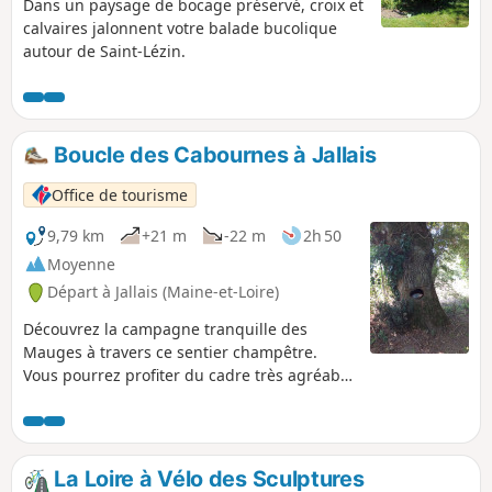
Dans un paysage de bocage préservé, croix et
calvaires jalonnent votre balade bucolique
autour de Saint-Lézin.
Boucle des Cabournes à Jallais
Office de tourisme
9,79 km
+21 m
-22 m
2h 50
Moyenne
Départ à Jallais (Maine-et-Loire)
Découvrez la campagne tranquille des
Mauges à travers ce sentier champêtre.
Vous pourrez profiter du cadre très agréable
du bocage vallonné des Mauges en
traversant des espaces boisés ombragés.
Vous traverserez des milieux et espaces
allant de la route de campagne avec une vue
La Loire à Vélo des Sculptures
dégagée sur les champs aux chemins creux