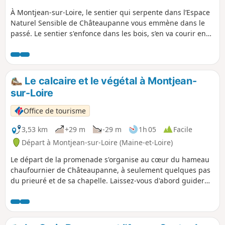
À Montjean-sur-Loire, le sentier qui serpente dans l’Espace
Naturel Sensible de Châteaupanne vous emmène dans le
passé. Le sentier s'enfonce dans les bois, s’en va courir en
bord de Loire ou longe de vieux murets de pierres. Plus
loin, c’est l’ascension d’un récif corallien, aujourd'hui une
carrière de calcaire, où se trouvait la mer il y a 400 millions
d'années. Plus loin, une étrange forteresse vous emmène à
Le calcaire et le végétal à Montjean-
l'époque des chaufourniers.
sur-Loire
Office de tourisme
3,53 km
+29 m
-29 m
1h 05
Facile
Départ à Montjean-sur-Loire (Maine-et-Loire)
Le départ de la promenade s'organise au cœur du hameau
chaufournier de Châteaupanne, à seulement quelques pas
du prieuré et de sa chapelle. Laissez-vous d'abord guider
par le murmure apaisant du Ruisseau des Moulins, avant
de prendre un peu de hauteur. En gravissant la colline, un
spectacle naturel unique s'offre à vous : les vestiges du plus
vieux en bois du monde, le ballet des orchidées sauvages