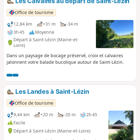
Les Calvaires au départ de Saint-Lézin
Office de tourisme
12,84 km
+31 m
-34 m
3h 45
Moyenne
Départ à Saint-Lézin (Maine-et-
Loire)
Dans un paysage de bocage préservé, croix et calvaires
jalonnent votre balade bucolique autour de Saint-Lézin.
Les Landes à Saint-Lézin
Office de tourisme
9,44 km
+20 m
-20 m
2h 45
Facile
Départ à Saint-Lézin (Maine-et-Loire)