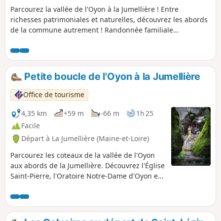
Parcourez la vallée de l'Oyon à la Jumellière ! Entre
richesses patrimoniales et naturelles, découvrez les abords
de la commune autrement ! Randonnée familiale
accessible.
Petite boucle de l'Oyon à la Jumellière
Office de tourisme
4,35 km
+59 m
-66 m
1h 25
Facile
Départ à La Jumellière (Maine-et-Loire)
Parcourez les coteaux de la vallée de l'Oyon
aux abords de la Jumellière. Découvrez l'Église
Saint-Pierre, l'Oratoire Notre-Dame d'Oyon et
franchissez le petit ruisseau de cette jolie
vallée remarquablement préservée qui
héberge d'intéressantes espèces animales et
végétales.