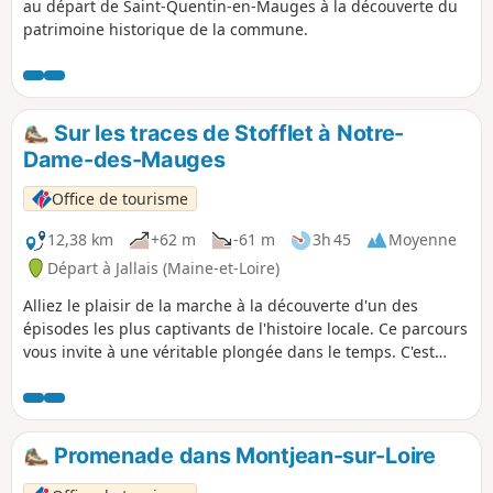
au départ de Saint-Quentin-en-Mauges à la découverte du
patrimoine historique de la commune.
Sur les traces de Stofflet à Notre-
Dame-des-Mauges
Office de tourisme
12,38 km
+62 m
-61 m
3h 45
Moyenne
Départ à Jallais (Maine-et-Loire)
Alliez le plaisir de la marche à la découverte d'un des
épisodes les plus captivants de l'histoire locale. Ce parcours
vous invite à une véritable plongée dans le temps. C'est
dans ce décor que se joua le dernier acte de la vie de Jean-
Nicolas Stofflet. Ancien garde-chasse du comte Colbert de
Maulévrier, il devint l'une des figures majeures de
l'insurrection vendéenne avant d'être surpris et arrêté au
Promenade dans Montjean-sur-Loire
point du jour, blessé par les baïonnettes républicaines.
Entre paysages typiques des Mauges et hauts lieux de