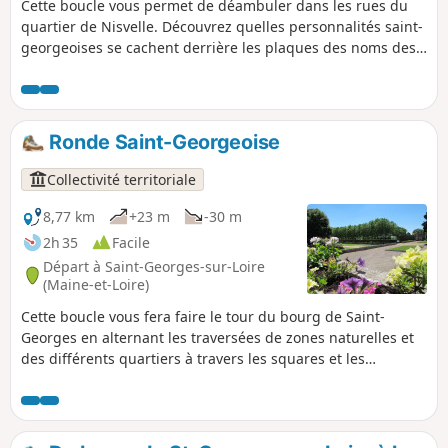
Cette boucle vous permet de déambuler dans les rues du
quartier de Nisvelle. Découvrez quelles personnalités saint-
georgeoises se cachent derrière les plaques des noms des
rues. Le quartier donne la part belle aux anciens maires et
élus de la commune. Vous longerez le ruisseau de Serrant
qui alimente l'Étang d'Arrouët, au bord duquel vous pourrez
profiter des tables pour une pause ou des aménagements
Ronde Saint-Georgeoise
sportifs pour une remise en forme !
Collectivité territoriale
8,77 km
+23 m
-30 m
2h 35
Facile
Départ à Saint-Georges-sur-Loire
(Maine-et-Loire)
Cette boucle vous fera faire le tour du bourg de Saint-
Georges en alternant les traversées de zones naturelles et
des différents quartiers à travers les squares et les
venelles. Après la Fontaine Benet, aux abords de la Zone
d’activité de la Murie vous découvrirez la magnanerie,
témoignages du XIXe. Depuis les années 70, le bourg a
connu un développement et une urbanisation rapide.