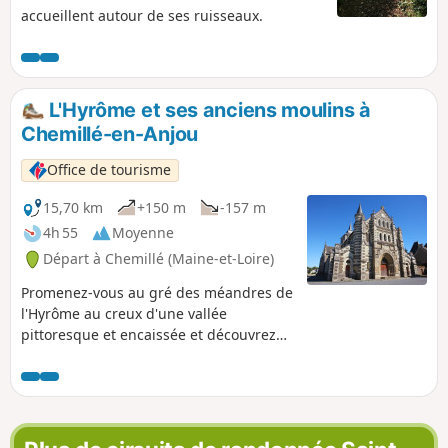
accueillent autour de ses ruisseaux.
L'Hyrôme et ses anciens moulins à
Chemillé-en-Anjou
Office de tourisme
15,70 km
+150 m
-157 m
4h 55
Moyenne
Départ à Chemillé (Maine-et-Loire)
Promenez-vous au gré des méandres de
l'Hyrôme au creux d'une vallée
pittoresque et encaissée et découvrez
les vestiges des nombreux moulins qui
jalonnent ce sentier. Une randonnée
idéale pour mêler patrimoine et nature !