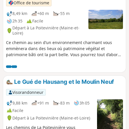
Office de tourisme
8,49 km
+60 m
-55 m
2h 35
Facile
Départ à La Poitevinière (Maine-et-
Loire)
Ce chemin au sein d’un environnement charmant vous
emmènera dans des lieux où patrimoine végétal et
patrimoine bâti ont la part belle. Vous pourrez tout d’abord
profiter de vues dégagées sur la campagne des Mauges
avec ses grands espaces structurés par des haies
bocagères denses et de nombreux bosquets. Ce paysage
est l’héritage d’une campagne structurée par un maillage
Le Gué de Hausang et le Moulin Neuf
dense de haies bocagères et de landes.
Visorandonneur
9,88 km
+91 m
-83 m
3h 05
Facile
Départ à La Poitevinière (Maine-et-Loire)
Les chemins de La Poitevinière vous