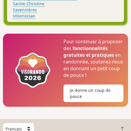
Sainte-Christine
Savennières
Villemoisan
Pour continuer à proposer
des
fonctionnalités
gratuites et pratiques
en
randonnée, soutenez-nous
en donnant un petit coup
de pouce !
Je donne un coup de
pouce
C