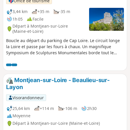
Office de tourisme
mémoire, ce circuit vous guide sur le théâtre d'une nuit
historique qui changea à jamais l'histoire de la région.
3,44 km
+35 m
-35 m
1h 05
Facile
Départ à Montjean-sur-Loire
(Maine-et-Loire)
Boucle au départ du parking de Cap Loire. Le circuit longe
la Loire et passe par les fours à chaux. Un magnifique
Symposium de Sculptures Monumentales borde tout le
sentier.
Montjean-sur-Loire - Beaulieu-sur-
Layon
Visorandonneur
25,64 km
+114 m
-106 m
2h30
Moyenne
Départ à Montjean-sur-Loire (Maine-et-Loire)