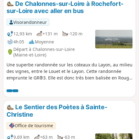
De Chalonnes-sur-Loire à Rochefort-
p
sur-Loire avec aller en bus
Visorandonneur
12,93 km
+131 m
-120 m
4h 05
Moyenne
Départ à Chalonnes-sur-Loire
(Maine-et-Loire)
Une superbe randonnée sur les coteaux du Layon, au milieu
des vignes, entre le Louet et le Layon. Cette randonnée
emprunte le GR®3. Elle est donc très bien balisée en Rouge
et Blanc.
Le Sentier des Poètes à Sainte-
Christine
Office de tourisme
9,69 km
+63 m
-63 m