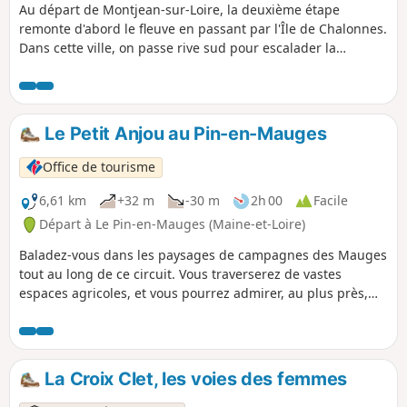
Au départ de Montjean-sur-Loire, la deuxième étape
remonte d'abord le fleuve en passant par l'Île de Chalonnes.
Dans cette ville, on passe rive sud pour escalader la
Corniche Angevine qu'on suit sur quelques kilomètres,
avant de se laisser glisser dans la vallée du Layon. En
suivant la voie verte qui longe la rivière, on atteint
tranquillement le Pont Barré, lieu d'une bataille vendéenne
Le Petit Anjou au Pin-en-Mauges
et terme de cette étape.
Office de tourisme
6,61 km
+32 m
-30 m
2h 00
Facile
Départ à Le Pin-en-Mauges (Maine-et-Loire)
Baladez-vous dans les paysages de campagnes des Mauges
tout au long de ce circuit. Vous traverserez de vastes
espaces agricoles, et vous pourrez admirer, au plus près,
des éoliennes. Vous aurez aussi l’occasion de déambuler en
plein champs, vous offrant ainsi une immersion totale dans
ce paysage rural. Des espaces boisés avec des chemins
bordés de haies bocagères et arborées vous offriront de la
La Croix Clet, les voies des femmes
fraîcheur et vous plongeront dans une ambiance plus