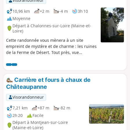
Visorandonneur
10,96 km
+2 m
-4 m
3h 10
Moyenne
Départ à Chalonnes-sur-Loire (Maine-et-
Loire)
Cette randonnée vous mènera à un site
empreint de mystère et de charme : les ruines
de la Ferme de Désert. Tout près, vue
magnifique sur le fleuve, le pont de l’Alleud et
l’Île de Chalonnes. Puis, elle se poursuit vers
la Vallée, île emprisonnée entre le Louet, bras
de la Loire, et le fleuve royal. Les « boires »,
Carrière et fours à chaux de
ces bras de Loire, souvent à sec pendant l’été,
Châteaupanne
agrémentent la fin du parcours. À noter la
disposition des maisons ou des hameaux,
Visorandonneur
surélevés sur un tertre pour se protéger des
crues. Pour le franchissement du Louet et
7,21 km
+87 m
-82 m
l'organisation pour le retour, voir les
2h 20
Facile
informations pratiques.
Départ à Montjean-sur-Loire
(Maine-et-Loire)