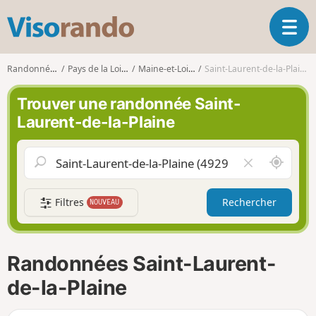
V
O
i
u
s
v
o
Randonnées
Pays de la Loire
Maine-et-Loire
Saint-Laurent-de-la-Plaine
r
r
i
a
Trouver une randonnée Saint-
r
n
Laurent-de-la-Plaine
l
d
a
o
n
A
V
a
u
i
v
t
d
i
Filtres
Rechercher
NOUVEAU
o
e
g
u
r
a
r
l
t
d
e
i
Randonnées Saint-Laurent-
e
c
o
m
h
de-la-Plaine
n
o
a
i
m