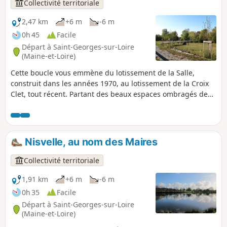
intimiste.
Collectivité territoriale
2,47 km
+6 m
-6 m
0h 45
Facile
Départ à Saint-Georges-sur-Loire
(Maine-et-Loire)
Cette boucle vous emmène du lotissement de la Salle,
construit dans les années 1970, au lotissement de la Croix
Clet, tout récent. Partant des beaux espaces ombragés de
l’Étang de la Salle et des bords du Ruisseau de la Douinière,
vous traverserez les sympathiques jardins de la Guinguette
avant de parcourir les nouvelles voies dont les noms offrent
une visibilité à des femmes remarquables de la commune.
Nisvelle, au nom des Maires
Collectivité territoriale
1,91 km
+6 m
-6 m
0h 35
Facile
Départ à Saint-Georges-sur-Loire
(Maine-et-Loire)