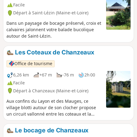
Facile
Départ à Saint-Lézin (Maine-et-Loire)
Dans un paysage de bocage préservé, croix et
calvaires jalonnent votre balade bucolique
autour de Saint-Lézin.
Les Coteaux de Chanzeaux
Office de tourisme
6,26 km
+67 m
-76 m
2h 00
Facile
Départ à Chanzeaux (Maine-et-Loire)
Aux confins du Layon et des Mauges, ce
village blotti autour de son clocher propose
un circuit vallonné entre les coteaux et la
vallée de l'Hyrôme. Randonnée familiale au
départ de Chanzeaux.
Le bocage de Chanzeaux