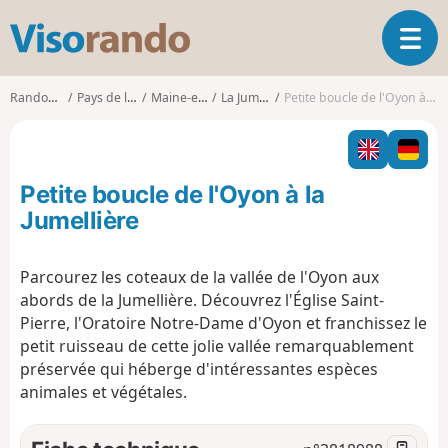
V
O
i
u
s
v
o
Randonnées
Pays de la Loire
Maine-et-Loire
La Jumellière
Petite boucle de l'Oyon à la Jumellière
r
r
i
a
r
n
l
d
Petite boucle de l'Oyon à la
a
o
n
Jumellière
a
v
Parcourez les coteaux de la vallée de l'Oyon aux
i
abords de la Jumellière. Découvrez l'Église Saint-
g
a
Pierre, l'Oratoire Notre-Dame d'Oyon et franchissez le
t
petit ruisseau de cette jolie vallée remarquablement
i
préservée qui héberge d'intéressantes espèces
o
animales et végétales.
n