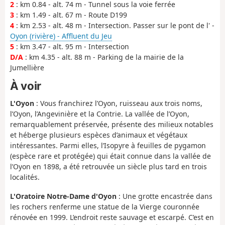
2
: km 0.84 - alt. 74 m - Tunnel sous la voie ferrée
3
: km 1.49 - alt. 67 m - Route D199
4
: km 2.53 - alt. 48 m - Intersection. Passer sur le pont de l' -
Oyon (rivière) - Affluent du Jeu
5
: km 3.47 - alt. 95 m - Intersection
D/A
: km 4.35 - alt. 88 m - Parking de la mairie de la
Jumellière
À voir
L'Oyon
: Vous franchirez l’Oyon, ruisseau aux trois noms,
l’Oyon, l’Angevinière et la Contrie. La vallée de l’Oyon,
remarquablement préservée, présente des milieux notables
et héberge plusieurs espèces d’animaux et végétaux
intéressantes. Parmi elles, l’Isopyre à feuilles de pygamon
(espèce rare et protégée) qui était connue dans la vallée de
l’Oyon en 1898, a été retrouvée un siècle plus tard en trois
localités.
L'Oratoire Notre-Dame d'Oyon
: Une grotte encastrée dans
les rochers renferme une statue de la Vierge couronnée
rénovée en 1999. L’endroit reste sauvage et escarpé. C’est en