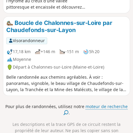
l'Hyrôme au creux d'une vallée
pittoresque et encaissée et découvrez
les vestiges des nombreux moulins qui
jalonnent ce sentier. Une randonnée
Boucle de Chalonnes-sur-Loire par
idéale pour mêler patrimoine et nature !
Chaudefonds-sur-Layon
Visorandonneur
17,18 km
+146 m
-151 m
5h 20
Moyenne
Départ à Chalonnes-sur-Loire (Maine-et-Loire)
Belle randonnée aux chemins agréables. À voir :
panoramas, vignoble, le beau village de Chaudefonds-sur-
Layon, la Tranchée et la Mine des Malécots, le village de la
Haie longue, la Chapelle Sainte-Barbe-des-Mines… Une
belle journée en perspective. À faire en toutes saisons (sauf
Pour plus de randonnées, utilisez notre
moteur de recherche
si le Layon sort de son lit).
.
Les descriptions et la trace GPS de ce circuit restent la
propriété de leur auteur. Ne pas les copier sans son