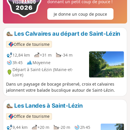
donnant un petit coup de pouce !
Je donne un coup de pouce
Les Calvaires au départ de Saint-Lézin
Office de tourisme
12,84 km
+31 m
-34 m
3h 45
Moyenne
Départ à Saint-Lézin (Maine-et-
Loire)
Dans un paysage de bocage préservé, croix et calvaires
jalonnent votre balade bucolique autour de Saint-Lézin.
Les Landes à Saint-Lézin
Office de tourisme
9,44 km
+20 m
-20 m
2h 45