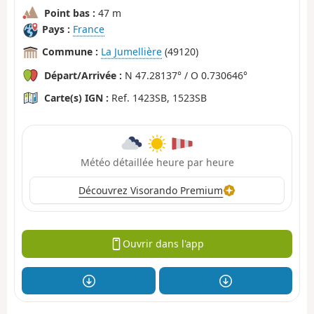
Point bas :
47 m
Pays :
France
Commune :
La Jumellière
(49120)
Départ/Arrivée :
N 47.28137° / O 0.730646°
Carte(s) IGN :
Ref. 1423SB, 1523SB
Météo détaillée heure par heure
Découvrez Visorando Premium
Ouvrir dans l'app