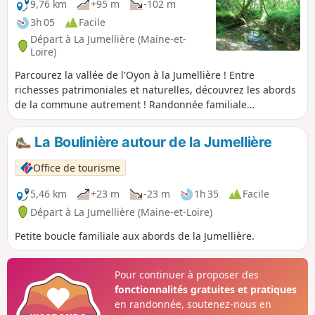
9,76 km
+95 m
-102 m
3h 05
Facile
Départ à La Jumellière (Maine-et-
Loire)
Parcourez la vallée de l'Oyon à la Jumellière ! Entre
richesses patrimoniales et naturelles, découvrez les abords
de la commune autrement ! Randonnée familiale
accessible.
La Boulinière autour de la Jumellière
Office de tourisme
5,46 km
+23 m
-23 m
1h 35
Facile
Départ à La Jumellière (Maine-et-Loire)
Petite boucle familiale aux abords de la Jumellière.
Pour continuer à proposer des
fonctionnalités gratuites et pratiques
en randonnée, soutenez-nous en