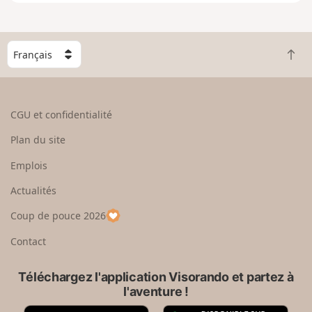
e
n
g
C
r
R
h
a
e
o
n
t
i
d
o
s
CGU et confidentialité
u
i
r
s
Plan du site
e
s
n
e
Emplois
h
z
Actualités
a
u
u
n
Coup de pouce 2026
t
p
a
Contact
y
s
Téléchargez l'application Visorando et partez à
l'aventure !
A
G