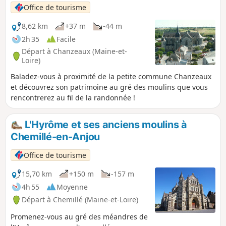
Office de tourisme
8,62 km
+37 m
-44 m
2h 35
Facile
Départ à Chanzeaux (Maine-et-
Loire)
Baladez-vous à proximité de la petite commune Chanzeaux
et découvrez son patrimoine au gré des moulins que vous
rencontrerez au fil de la randonnée !
L'Hyrôme et ses anciens moulins à
Chemillé-en-Anjou
Office de tourisme
15,70 km
+150 m
-157 m
4h 55
Moyenne
Départ à Chemillé (Maine-et-Loire)
Promenez-vous au gré des méandres de