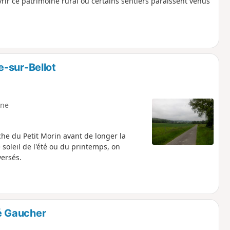
rir ce patrimoine rural ou certains sentiers paraissent venus
-sur-Bellot
ne
he du Petit Morin avant de longer la
 soleil de l'été ou du printemps, on
ersés.
té Gaucher