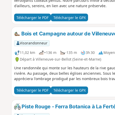
verdoyants coteaux pentus. Notre parcours invite à découv
d'ailleurs, sereins, en lien avec une nature préservée.
Télécharger le PDF
Télécharger le GPX
Bois et Campagne autour de Villeneuve
Visorandonneur
11,02 km
+136 m
-135 m
3h 30
Moyen
Départ à Villeneuve-sur-Bellot (Seine-et-Marne)
Une randonnée qui monte sur les hauteurs de la rive gauc
rivière. Au passage, deux belles églises anciennes. Sous le
appréciera l'ombrage prodigué par les nombreux bois trav
Télécharger le PDF
Télécharger le GPX
Piste Rouge - Ferra Botanica à La Fer