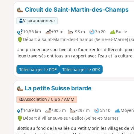
Circuit de Saint-Martin-des-Champs
Visorandonneur
10,56 km
+97 m
-93 m
3h 20
Facile
Départ à Saint-Martin-des-Champs (Seine-et-Marne) (S
Une promenade sportive afin d'admirer les différents poi
lieux traversés ont tous un rapport avec l'eau et la culture.
Télécharger le PDF
Télécharger le GPX
La petite Suisse briarde
Association / Club / AMM
14,89 km
+305 m
-297 m
5h 10
Moyen
Départ à Villeneuve-sur-Bellot (Seine-et-Marne)
Blottis au fond de la vallée du Petit Morin les villages de V