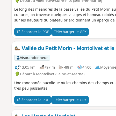
Départ à Villeneuve-sur-Bellot (Seine-et-Marne)
Le long des méandres de la basse vallée du Petit Morin aux
cultures, on traverse quelques villages et hameaux dotés 
sur les hauteurs du plateau briard donnent un aperçu de l
Télécharger le PDF
Télécharger le GPX
Vallée du Petit Morin - Montolivet et le
Visorandonneur
13,05 km
+97 m
-88 m
4h 00
Moyenn
Départ à Montolivet (Seine-et-Marne)
Une randonnée bucolique où les chemins des champs ou de
très peu passantes.
Télécharger le PDF
Télécharger le GPX