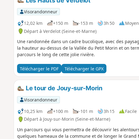
Les Hauts de Verdelot
Visorandonneur
12,02 km
+150 m
-153 m
3h 50
Moyen
Départ à Verdelot (Seine-et-Marne)
Une randonnée dans un cadre bucolique, avec des paysa
la hauteur au-dessus de la Vallée du Petit Morin et on te
parcours le long de cette jolie rivière.
Télécharger le PDF
Télécharger le GPX
Le tour de Jouy-sur-Morin
Visorandonneur
10,25 km
+100 m
-101 m
3h 15
Facile
Départ à Jouy-sur-Morin (Seine-et-Marne)
Un parcours qui vous permettra de découvrir les alentour
quelques hameaux de la commune et de longer le Grand 