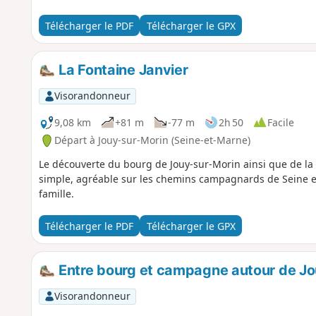
Télécharger le PDF
Télécharger le GPX
La Fontaine Janvier
Visorandonneur
9,08 km
+81 m
-77 m
2h 50
Facile
Départ à Jouy-sur-Morin (Seine-et-Marne)
Le découverte du bourg de Jouy-sur-Morin ainsi que de l
simple, agréable sur les chemins campagnards de Seine et 
famille.
Télécharger le PDF
Télécharger le GPX
Entre bourg et campagne autour de Jo
Visorandonneur