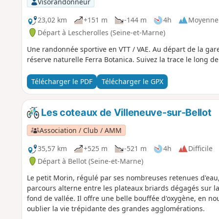
Visorandonneur
23,02 km
+151 m
-144 m
4h
Moyenne
Départ à Lescherolles (Seine-et-Marne)
Une randonnée sportive en VTT / VAE. Au départ de la gare 
réserve naturelle Ferra Botanica. Suivez la trace le long de
Télécharger le PDF
Télécharger le GPX
Les coteaux de Villeneuve-sur-Bellot
Association / Club / AMM
35,57 km
+525 m
-521 m
4h
Difficile
Départ à Bellot (Seine-et-Marne)
Le petit Morin, régulé par ses nombreuses retenues d'eau, 
parcours alterne entre les plateaux briards dégagés sur la
fond de vallée. Il offre une belle bouffée d'oxygène, en 
oublier la vie trépidante des grandes agglomérations.