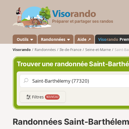
V
i
s
o
r
a
Outils
Randonnées
Aide ↗
Viso
rando
Pre
n
Visorando
Randonnées
Ile-de-France
Seine-et-Marne
Saint-Ba
d
o
Trouver une randonnée Saint-Barthé
Filtres
NOUVEAU
Randonnées Saint-Barthélem