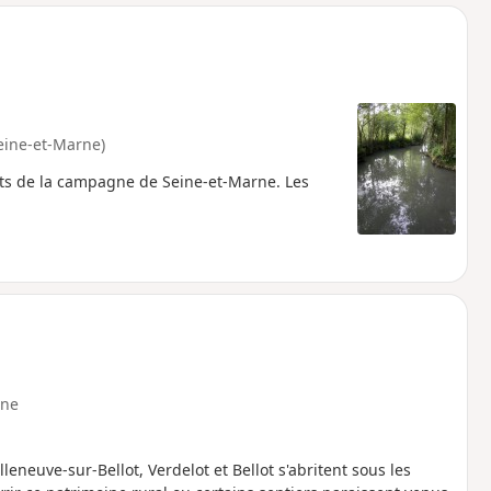
o
a
i
m
p
eine-et-Marne)
nts de la campagne de Seine-et-Marne. Les
ne
illeneuve-sur-Bellot, Verdelot et Bellot s'abritent sous les