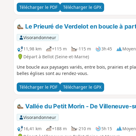
Télécharger le PDF
Télécharger le GPX
Le Prieuré de Verdelot en boucle à part
Visorandonneur
11,98 km
+115 m
-115 m
3h 45
Moyen
Départ à Bellot (Seine-et-Marne)
Une boucle aux paysages variés, entre bois, prairies et plat
belles églises sont au rendez-vous.
Télécharger le PDF
Télécharger le GPX
Vallée du Petit Morin - De Villeneuve-s
Visorandonneur
16,41 km
+188 m
-210 m
5h 15
Moyen