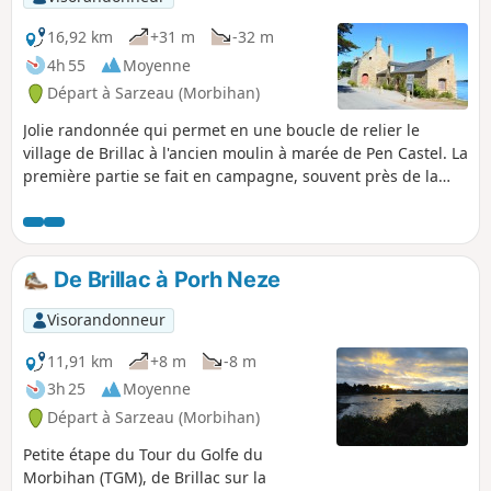
le Vincin qui enlacent la délicieuse
presqu’île de Conleau.
16,92 km
+31 m
-32 m
4h 55
Moyenne
Départ à Sarzeau (Morbihan)
Jolie randonnée qui permet en une boucle de relier le
village de Brillac à l'ancien moulin à marée de Pen Castel. La
première partie se fait en campagne, souvent près de la
côte. La suivante suit la côte par un sentier très souvent
ombragé et qui permet d'avoir une vue sympathique sur le
golfe (les iles) et de traverser quelques petits village et
notamment le petit port du Logéo.
De Brillac à Porh Neze
Visorandonneur
11,91 km
+8 m
-8 m
3h 25
Moyenne
Départ à Sarzeau (Morbihan)
Petite étape du Tour du Golfe du
Morbihan (TGM), de Brillac sur la