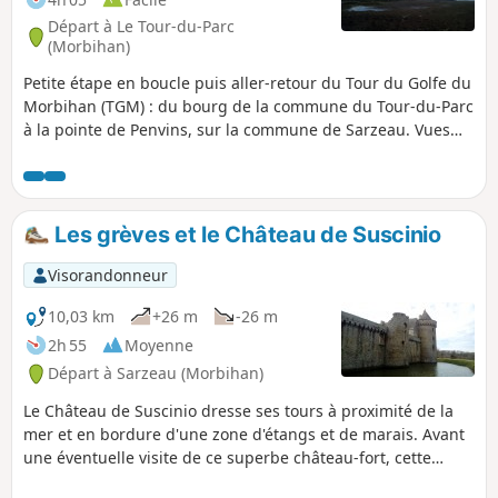
Départ à Le Tour-du-Parc
(Morbihan)
Petite étape en boucle puis aller-retour du Tour du Golfe du
Morbihan (TGM) : du bourg de la commune du Tour-du-Parc
à la pointe de Penvins, sur la commune de Sarzeau. Vues
sur les marais du Tour-du-Parc, l'embouchure de la Rivière
de Penerf, Damgan, la côte de Piriac-sur-Mer, et l'Océan en
direction des îles du Ponant. Baignades possibles si la
météo le permet. Quelques ajouts sont pertinents pour
Les grèves et le Château de Suscinio
allonger cette belle randonnée, voir le § ''À proximité".
Visorandonneur
10,03 km
+26 m
-26 m
2h 55
Moyenne
Départ à Sarzeau (Morbihan)
Le Château de Suscinio dresse ses tours à proximité de la
mer et en bordure d'une zone d'étangs et de marais. Avant
une éventuelle visite de ce superbe château-fort, cette
randonnée propose un itinéraire en bord de mer puis à