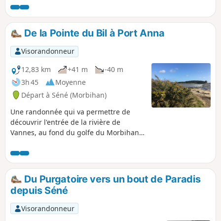
spectaculaire, mais plusieurs panneaux indicatifs confèrent
un intérêt supplémentaire à la randonnée. Elle est d'autant
plus intéressante si on lui ajoute la visite de la réserve
De la Pointe du Bil à Port Anna
ornithologique, dont une partie est accessible toute l'année
et l'autre, la plus belle, seulement une partie de l'année et à
Visorandonneur
certains horaires (voir informations pratiques).
12,83 km
+41 m
-40 m
3h 45
Moyenne
Départ à Séné (Morbihan)
Une randonnée qui va permettre de
découvrir l'entrée de la rivière de
Vannes, au fond du golfe du Morbihan.
Jolie vue sur les marais de Séné et
quelques belles propriétés. Espace
réserve avec vue sur les oiseaux pour
les amateurs.
Du Purgatoire vers un bout de Paradis
depuis Séné
Visorandonneur