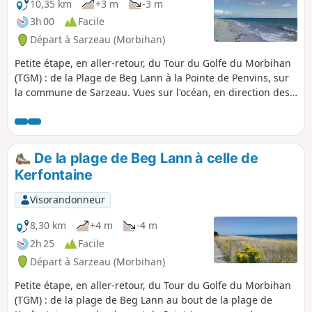
majoritairement vaseux sur le parcours,
10,35 km
+3 m
-3 m
mais présente quelques petites plages.
3h 00
Facile
En hiver, de nombreux oiseaux à
Départ à Sarzeau (Morbihan)
observer ! De novembre à avril, après
les pluies, de nombreuses parties du
Petite étape, en aller-retour, du Tour du Golfe du Morbihan
sentier sont très boueuses,
(TGM) : de la Plage de Beg Lann à la Pointe de Penvins, sur
particulièrement entre la pointe de
la commune de Sarzeau. Vues sur l'océan, en direction des
l'Ours et Brillac.
îles du Ponant. Belle randonnée le long de l'Anse de
Suscinio. Il s'agit, en fait, d'une seule plage avec différentes
sections (Beg Lan, Suscinio, Landrezac et Penvins).
Baignades possibles si la météo le permet ! La randonnée
De la plage de Beg Lann à celle de
peut osciller à votre convenance sur la plage et sur le
Kerfontaine
sentier derrière la dune, avec vues sur les marais.
Visorandonneur
8,30 km
+4 m
-4 m
2h 25
Facile
Départ à Sarzeau (Morbihan)
Petite étape, en aller-retour, du Tour du Golfe du Morbihan
(TGM) : de la plage de Beg Lann au bout de la plage de