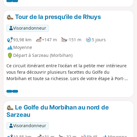
Tour de la presqu'ile de Rhuys
Visorandonneur
93,98 km
+147 m
-151 m
5 jours
Moyenne
Départ à Sarzeau (Morbihan)
Ce circuit itinérant entre l'océan et la petite mer intérieure
vous fera découvrir plusieurs facettes du Golfe du
Morbihan et toute sa richesse. Lors de votre étape à Port-
Navalo, l'embarcadère proche vous donne la possibilité de
passer une journée sur l'Île d'Ars. Le réseau de bus de la
communauté de Vannes vous permet également de faire
quelques étapes de ce circuit à la journée en prenant le bus
Le Golfe du Morbihan au nord de
pour l'aller ou le retour.
Sarzeau
Visorandonneur
19,85 km
+31 m
-32 m
5h 45
Moyenne