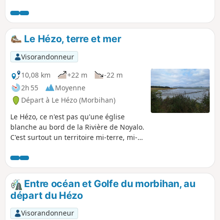
et marcher sur les grèves en face des eaux tranquilles du
Golfe du Morbihan et de ses innombrables îles.
Le Hézo, terre et mer
Visorandonneur
10,08 km
+22 m
-22 m
2h 55
Moyenne
Départ à Le Hézo (Morbihan)
Le Hézo, ce n'est pas qu'une église
blanche au bord de la Rivière de Noyalo.
C'est surtout un territoire mi-terre, mi-
mer établi au plus profond du Golfe du
Morbihan. Entre morceaux de terre
qu'entourent les eaux à marée haute et
forêts de chênes et de pins maritimes, il
Entre océan et Golfe du morbihan, au
y a place pour une belle balade aux
départ du Hézo
senteurs boisées et iodées. Attention:
par fortes marées ou temps très
Visorandonneur
humide, certaines portions en bordure