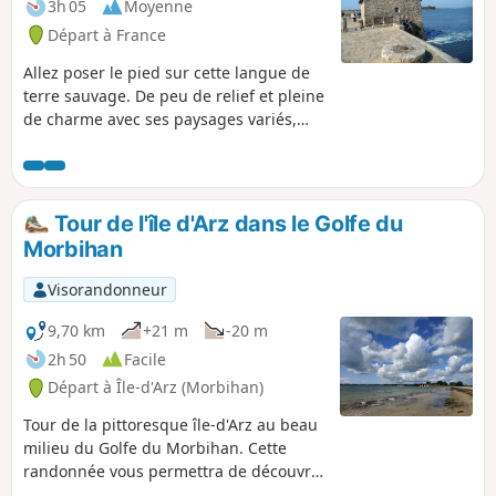
3h 05
Moyenne
Départ à France
Allez poser le pied sur cette langue de
terre sauvage. De peu de relief et pleine
de charme avec ses paysages variés,
son village et ses anciens manoirs
patinés par le temps, l’Île d’Arz est le
paradis des promeneurs. Le sentier
côtier permet d’en faire un tour complet
Tour de l'île d'Arz dans le Golfe du
et livre de superbes points de vue sur le
Morbihan
golfe. À la pointe du Berno, le moulin à
marée construit au XVIe siècle,
Visorandonneur
ressuscité par des bénévoles
passionnés, est aujourd’hui en état de
9,70 km
+21 m
-20 m
marche.
2h 50
Facile
Départ à Île-d'Arz (Morbihan)
Tour de la pittoresque île-d'Arz au beau
milieu du Golfe du Morbihan. Cette
randonnée vous permettra de découvrir
un moulin à marée, de belles plages, de