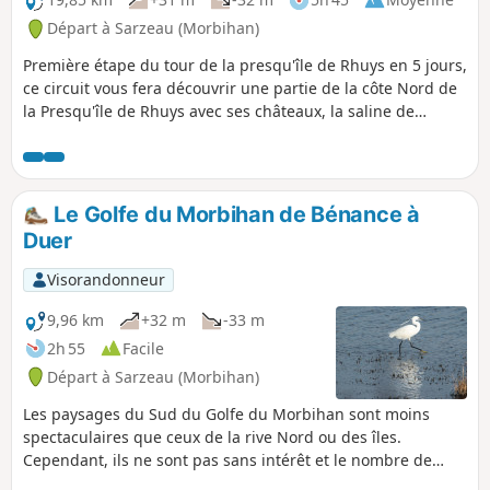
Départ à Sarzeau (Morbihan)
Première étape du tour de la presqu'île de Rhuys en 5 jours,
ce circuit vous fera découvrir une partie de la côte Nord de
la Presqu'île de Rhuys avec ses châteaux, la saline de
Truscat, ses sites mégalithiques, ses parcs à huîtres. Vous
traverserez ses petits hameaux restés authentiques.
Le Golfe du Morbihan de Bénance à
Duer
Visorandonneur
9,96 km
+32 m
-33 m
2h 55
Facile
Départ à Sarzeau (Morbihan)
Les paysages du Sud du Golfe du Morbihan sont moins
spectaculaires que ceux de la rive Nord ou des îles.
Cependant, ils ne sont pas sans intérêt et le nombre de
châteaux qui jalonnent la Presqu'île de Rhuys, côté Golfe,