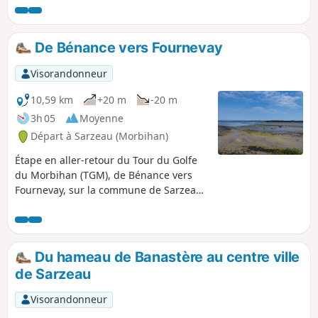
montre bien cet attrait.
De Bénance vers Fournevay
Visorandonneur
10,59 km
+20 m
-20 m
3h 05
Moyenne
Départ à Sarzeau (Morbihan)
Étape en aller-retour du Tour du Golfe
du Morbihan (TGM), de Bénance vers
Fournevay, sur la commune de Sarzeau.
Belles vues sur les îles : Pladic,
Bailleron, Tascon, Iluric, Ilur et Arz en
second plan. Le littoral est
majoritairement vaseux sur le parcours,
Du hameau de Banastère au centre ville
particulièrement dans les fonds d'anse.
de Sarzeau
En hiver et printemps, nombreux
oiseaux à observer ! De novembre à
Visorandonneur
avril, après les pluies, de nombreuses