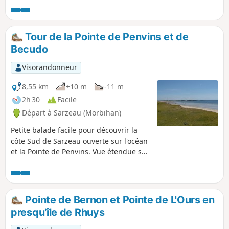
somptueux points de vue sur le Golfe du
Morbihan, le tout dans un cadre encore
sauvage et bien préservé.
Tour de la Pointe de Penvins et de
Becudo
Visorandonneur
8,55 km
+10 m
-11 m
2h 30
Facile
Départ à Sarzeau (Morbihan)
Petite balade facile pour découvrir la
côte Sud de Sarzeau ouverte sur l'océan
et la Pointe de Penvins. Vue étendue sur
le large, où l'on peut apercevoir les Îles
de Belle-Île, Houat et Hoedic la plus à
l'Est.
Pointe de Bernon et Pointe de L'Ours en
presqu'île de Rhuys