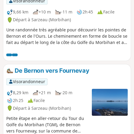
Visorandonneur
9,66 km
+10 m
-11 m
2h 45
Facile
Départ à Sarzeau (Morbihan)
Une randonnée très agréable pour découvrir les pointes de
Bernon et de l'Ours. Le cheminement en forme de boucle se
fait au départ le long de la côte du Golfe du Morbihan et au
retour par la campagne.
De Bernon vers Fournevay
Visorandonneur
8,29 km
+21 m
-20 m
2h 25
Facile
Départ à Sarzeau (Morbihan)
Petite étape en aller-retour du Tour du
Golfe du Morbihan (TGM), de Bernon
vers Fournevay, sur la commune de