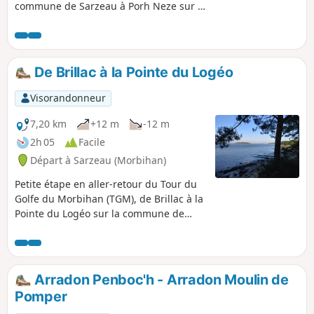
commune de Sarzeau à Porh Neze sur la
commune d'Arzon. Magnifiques vues
sur la partie Sud du golfe : Île-aux-
Moines, îles Brannec, Govihan et
Stibiden. Baignade possible à la belle
De Brillac à la Pointe du Logéo
saison, notamment dans l'Anse du
Logéo et à Porh Neze. Le littoral est
Visorandonneur
majoritairement vaseux sur le parcours,
mais présente quelques plages. En
7,20 km
+12 m
-12 m
hiver, nombreux oiseaux à observer.
2h 05
Facile
Départ à Sarzeau (Morbihan)
Petite étape en aller-retour du Tour du
Golfe du Morbihan (TGM), de Brillac à la
Pointe du Logéo sur la commune de
Sarzeau. Magnifiques vues sur la partie
Sud du golfe : îles Brannec, Govihan et
Stibiden en premier plan et Île-aux-
Moines et île d'Arz en second. Baignade
Arradon Penboc'h - Arradon Moulin de
possible à la belle saison, notamment
Pomper
dans l'Anse du Logéo. Le littoral est