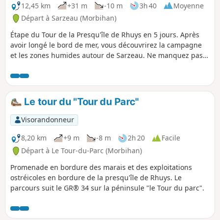
parties du sentier sont très boueuses.
12,45 km
+31 m
-10 m
3h 40
Moyenne
Départ à Sarzeau (Morbihan)
Étape du Tour de la Presqu'île de Rhuys en 5 jours. Après
avoir longé le bord de mer, vous découvrirez la campagne
et les zones humides autour de Sarzeau. Ne manquez pas
de vous arrêter au Château de Suscinio, ancien domaine
des ducs de Bretagne, qui est situé dans un espace naturel
riche en biodiversité. Ce château est un site incontournable
du Morbihan.
Le tour du "Tour du Parc"
Visorandonneur
8,20 km
+9 m
-8 m
2h 20
Facile
Départ à Le Tour-du-Parc (Morbihan)
Promenade en bordure des marais et des exploitations
ostréicoles en bordure de la presqu'île de Rhuys. Le
parcours suit le GR® 34 sur la péninsule "le Tour du parc".