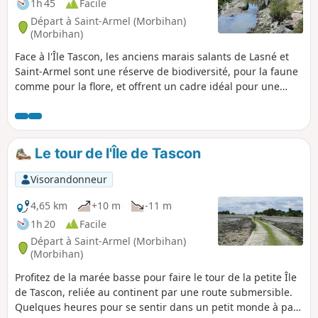
1h 45
Facile
Départ à Saint-Armel (Morbihan)
(Morbihan)
Face à l'Île Tascon, les anciens marais salants de Lasné et
Saint-Armel sont une réserve de biodiversité, pour la faune
comme pour la flore, et offrent un cadre idéal pour une
balade sur les digues, face à la baie entre l’Île Tascon et la
presqu'Île du Passage, complétée par une boucle autour de
celle-ci.
Le tour de l'Île de Tascon
Visorandonneur
4,65 km
+10 m
-11 m
1h 20
Facile
Départ à Saint-Armel (Morbihan)
(Morbihan)
Profitez de la marée basse pour faire le tour de la petite Île
de Tascon, reliée au continent par une route submersible.
Quelques heures pour se sentir dans un petit monde à part