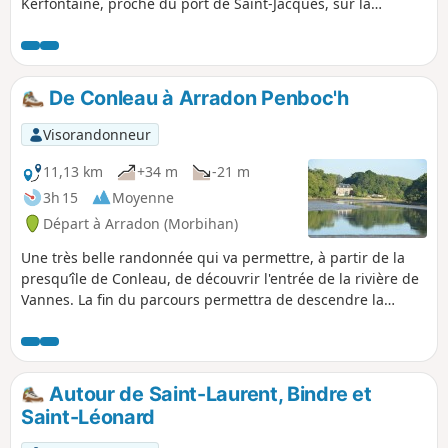
Kerfontaine, proche du port de Saint-Jacques, sur la
commune de Sarzeau. Vues sur l'océan, en direction de
Piriac-sur-Mer, et sur le fort carré de l'Île Dumet. Belle
randonnée en bordure de nombreuses plages, donc avec
baignades possibles ! Attention aux hautes mers de
De Conleau à Arradon Penboc'h
grandes marées, surtout par temps agité, notamment pour
passer d'une plage à l'autre.
Visorandonneur
11,13 km
+34 m
-21 m
3h 15
Moyenne
Départ à Arradon (Morbihan)
Une très belle randonnée qui va permettre, à partir de la
presqu’île de Conleau, de découvrir l'entrée de la rivière de
Vannes. La fin du parcours permettra de descendre la
rivière du Vincin.
Autour de Saint-Laurent, Bindre et
Saint-Léonard