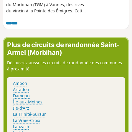
du Morbihan (TGM) à Vannes, des rives
du Vincin à la Pointe des Émigrés. Cette
randonnée présente l'une des plus
belles parties littorales de Vannes, avec
la Presqu'île de Conleau, la Rivière du
Vincin et l'embouchure de la Marle. Elle
est particulièrement indiquée pour
Plus de circuits de randonnée Saint-
observer les oiseaux des différents
Armel (Morbihan)
milieux (rivière, forêt, littoral, étang...).
La liste est longue des espèces à
Découvrez aussi les circuits de randonnée des communes
apercevoir ou à entendre. Deux
à proximité
observatoires se trouvent sur le trajet.
Le chemin se pratique toute l'année,
Ambon
même en période pluvieuse.
Arradon
Damgan
Île-aux-Moines
Île-d'Arz
La Trinité-Surzur
La Vraie-Croix
Lauzach