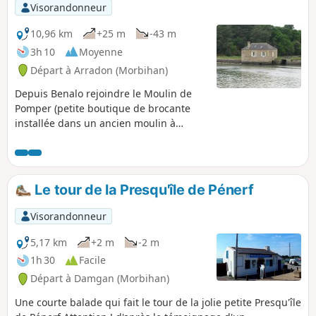
majoritairement vaseux sur le parcours,
Visorandonneur
mais présente quelques plages. En
hiver, nombreux oiseaux à observer.
10,96 km
+25 m
-43 m
3h 10
Moyenne
Départ à Arradon (Morbihan)
Depuis Benalo rejoindre le Moulin de
Pomper (petite boutique de brocante
installée dans un ancien moulin à
marée). Nous suivrons en totalité des
sentiers côtiers (GR®34, tour du golfe
du Morbihan). Vue sur la côte et les îles
du golfe: Arz, Drenec, Logodec, aux
Le tour de la Presqu'île de Pénerf
Moines, d'Irus.
Visorandonneur
5,17 km
+2 m
-2 m
1h 30
Facile
Départ à Damgan (Morbihan)
Une courte balade qui fait le tour de la jolie petite Presqu'île