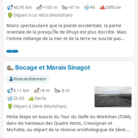
du golfe peuvent être difficilement
46,95 km
+100 m
-97 m
4h
Difficile
praticable.
Départ à Le Hézo (Morbihan)
Moins spectaculaire que la pointe occidentale, la partie
orientale de la presqu'Île de Rhuys est plus discrète. Mais
l'intime mélange de la mer et de la terre ne suscite pas
moins d'intérêt. Ce circuit passe des marais qui terminent
la rivière de Penherf, à ceux qui occupent les rives du Golfe,
en ne manquant pas de s'arrêter devant la majesté du
château de Suscinio. Prévoir la journée pour accomplir ce
Bocage et Marais Sinagot
parcours en prenant le temps de s'arrêter dans les
nombreux lieux qui en valent la peine.
Visorandonneur
8,11 km
+8 m
-8 m
2h 20
Facile
Départ à Séné (Morbihan)
Petite étape en boucle du Tour du Golfe du Morbihan (TGM),
dans les hameaux des Quatre Vents, Cressignan et
Michotte, au départ de la réserve ornithologique de Séné.
Cette section du Golfe du Morbihan n'est pas la plus