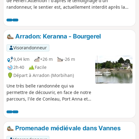
de Pénerf.Attention ! d'après le témoignage d'un
randonneur, le sentier est, actuellement interdit après la
tour des anglais.(Il semble que l'on peut poursuivre en
prenant pas l'intérieur des terres. Bonnes marches)
Arradon: Keranna - Bourgerel
Visorandonneur
9,04 km
+26 m
-26 m
2h 40
Facile
Départ à Arradon (Morbihan)
Une très belle randonnée qui va
permettre de découvrir, en face de notre
parcours, l'ile de Conleau, Port Anna et
l'entrée de la rivière de Vannes. La
partie dans les terres permet de
découvrir quelques belles demeures.
Promenade médiévale dans Vannes