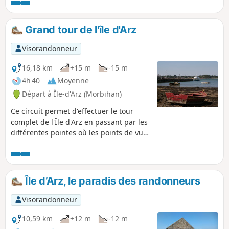
l'intérieur des terres. Plusieurs variantes sont possibles.
Grand tour de l'île d'Arz
Visorandonneur
16,18 km
+15 m
-15 m
4h 40
Moyenne
Départ à Île-d'Arz (Morbihan)
Ce circuit permet d'effectuer le tour
complet de l'Île d'Arz en passant par les
différentes pointes où les points de vue
sont très différents.Un passage par le
bourg offre une vue sur l'ancien prieuré
et l'église.
Île d’Arz, le paradis des randonneurs
Visorandonneur
10,59 km
+12 m
-12 m