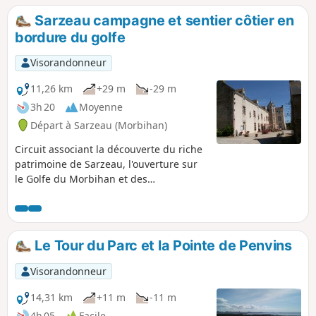
Sarzeau campagne et sentier côtier en
bordure du golfe
Visorandonneur
11,26 km
+29 m
-29 m
3h 20
Moyenne
Départ à Sarzeau (Morbihan)
Circuit associant la découverte du riche
patrimoine de Sarzeau, l'ouverture sur
le Golfe du Morbihan et des
observations ornithologiques.
Le Tour du Parc et la Pointe de Penvins
Visorandonneur
14,31 km
+11 m
-11 m
4h 05
Facile