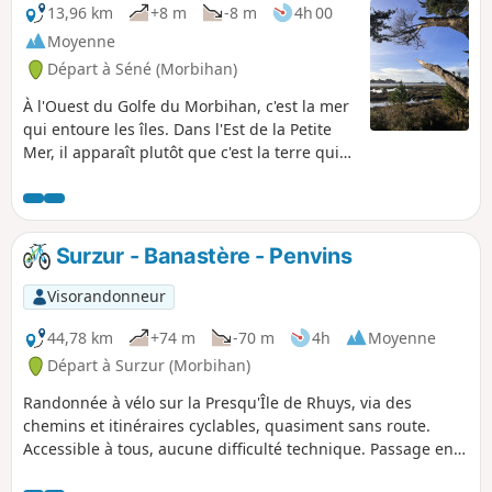
13,96 km
+8 m
-8 m
4h 00
Moyenne
Départ à Séné (Morbihan)
À l'Ouest du Golfe du Morbihan, c'est la mer
qui entoure les îles. Dans l'Est de la Petite
Mer, il apparaît plutôt que c'est la terre qui
entoure quelques bras de mer, tant terre et
mer y semblent mêlées. Cette balade, qui
débute au Purgatoire (si, si, c'est le nom du
lieu-dit) vous amènera à découvrir cette
Surzur - Banastère - Penvins
partie assez secrète du Golfe, d'abord par de
beaux chemins de campagne, puis par le
Visorandonneur
sentier littoral. À savourer à différents
moments de marées.
44,78 km
+74 m
-70 m
4h
Moyenne
Départ à Surzur (Morbihan)
Randonnée à vélo sur la Presqu'Île de Rhuys, via des
chemins et itinéraires cyclables, quasiment sans route.
Accessible à tous, aucune difficulté technique. Passage en
sous-bois, à travers les marais pour arriver sur l'océan.