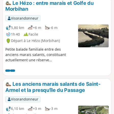
Le Hézo : entre marais et Golfe du
p
Morbihan
Visorandonneur
5,80 km
+6 m
-6 m
1h 40
Facile
Départ à Le Hézo (Morbihan)
Petite balade familiale entre des
anciens marais salants, constituant
actuellement une réserve
ornithologique, et le fond du Golfe du
Morbihan.
Les anciens marais salants de Saint-
Armel et la presqu'île du Passage
Visorandonneur
6,10 km
+3 m
-3 m