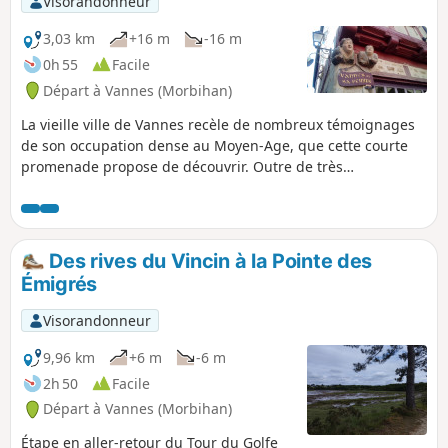
Visorandonneur
3,03 km
+16 m
-16 m
0h 55
Facile
Départ à Vannes (Morbihan)
La vieille ville de Vannes recèle de nombreux témoignages
de son occupation dense au Moyen-Age, que cette courte
promenade propose de découvrir. Outre de très
nombreuses maisons à colombages, on pourra admirer les
anciens remparts et la Tour du Connétable, la Cathédrale
Saint-Pierre et la plus récente Église Saint-Patern, de beaux
jardins,... Au début et à la fin, le Port de Vannes et ses
Des rives du Vincin à la Pointe des
bateaux de plaisance apportent une touche maritime à ce
Émigrés
parcours urbain.
Visorandonneur
9,96 km
+6 m
-6 m
2h 50
Facile
Départ à Vannes (Morbihan)
Étape en aller-retour du Tour du Golfe