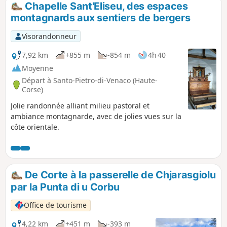
Chapelle Sant'Eliseu, des espaces
p
montagnards aux sentiers de bergers
Visorandonneur
7,92 km
+855 m
-854 m
4h 40
Moyenne
Départ à Santo-Pietro-di-Venaco (Haute-
Corse)
Jolie randonnée alliant milieu pastoral et
ambiance montagnarde, avec de jolies vues sur la
côte orientale.
De Corte à la passerelle de Chjarasgiolu
par la Punta di u Corbu
Office de tourisme
4,22 km
+451 m
-393 m