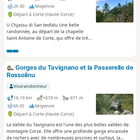
2h 30
Moyenne
Départ à Corte (Haute-Corse)
U Chjassu di San teofalu Une belle
randonnée, au départ de la chapelle
Saint Antoine de Corte, qui offre de très
jolis points de vue sur la ville et les
environs.
Gorges du Tavignano et la Passerelle de
Rossolinu
Visorandonneur
16,19 km
+674 m
-671 m
6h 35
Moyenne
Départ à Corte (Haute-Corse)
La Vallée du Tavignano est l'une des plus belles vallées de
montagne Corse. Elle offre une profonde gorge encaissée
de rochers avec de nombreuses piscines et surtout, la