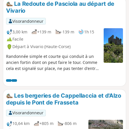
belvédère que constitue ce point
La Redoute de Pasciola au départ de
culminant à 792m, la vue sur la gorge et
Vivario
les vallées est exceptionnelle.
Visorandonneur
3,00 km
+139 m
-139 m
1h 15
Facile
Départ à Vivario (Haute-Corse)
Randonnée simple et courte qui conduit à un
ancien fortin dont on peut faire le tour. Comme
cela est signalé sur place, ne pas tenter d'entrer
à l'intérieur (danger d'éboulement).
Les bergeries de Cappellaccia et d'Alzo
depuis le Pont de Frasseta
Visorandonneur
10,64 km
+805 m
-806 m