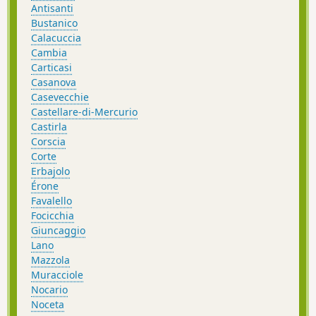
Antisanti
Bustanico
Calacuccia
Cambia
Carticasi
Casanova
Casevecchie
Castellare-di-Mercurio
Castirla
Corscia
Corte
Erbajolo
Érone
Favalello
Focicchia
Giuncaggio
Lano
Mazzola
Muracciole
Nocario
Noceta