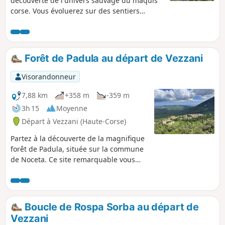
découverte de l'univers sauvage du maquis
corse. Vous évoluerez sur des sentiers
pastoraux où vous croiserez peut-être des
troupeaux de chèvres et de brebis, sur la
ligne de crête séparant les vallées du
Tavignanu et du Tagnone. Vous profiterez de
Forêt de Padula au départ de Vezzani
panoramas exceptionnels sur les chaînes
montagneuses environnantes et sur l'île de
Visorandonneur
Monte Cristo.
7,88 km
+358 m
-359 m
3h 15
Moyenne
Départ à Vezzani (Haute-Corse)
Partez à la découverte de la magnifique
forêt de Padula, située sur la commune
de Noceta. Ce site remarquable vous
fera découvrir, au travers du sentier des
mares "i chjassi di e padule", une partie
de cette très belle forêt, ainsi que
plusieurs thématiques sur la géologie,
Boucle de Rospa Sorba au départ de
la faune et la flore, au travers d'un
Vezzani
parcours pédagogique balisé. Vous