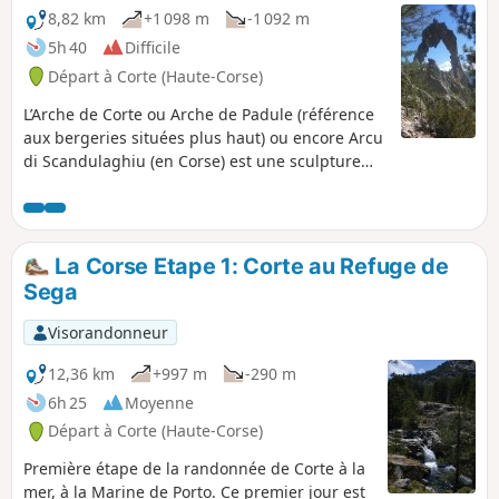
8,82 km
+1 098 m
-1 092 m
5h 40
Difficile
Départ à Corte (Haute-Corse)
L’Arche de Corte ou Arche de Padule (référence
aux bergeries situées plus haut) ou encore Arcu
di Scandulaghiu (en Corse) est une sculpture
granitique situé à 1500 mètres d'altitude,
surplombant la vallée du Tavignano. L'Arche est
située entre la citadelle de Corte et le barrage
de Calacuccia.
La Corse Etape 1: Corte au Refuge de
Sega
Visorandonneur
12,36 km
+997 m
-290 m
6h 25
Moyenne
Départ à Corte (Haute-Corse)
Première étape de la randonnée de Corte à la
mer, à la Marine de Porto. Ce premier jour est