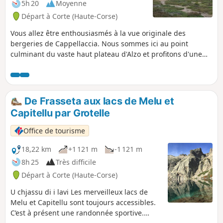
5h 20
Moyenne
Départ à Corte (Haute-Corse)
Vous allez être enthousiasmés à la vue originale des
bergeries de Cappellaccia. Nous sommes ici au point
culminant du vaste haut plateau d'Alzo et profitons d'une
vue panoramique grandiose qui s'étend du Rotondo
jusqu'au Cinto en passant par la Punta Artica et la Paglia
Orba. Un grand panneau et le balisage Rouge nous
indiquent le chemin à suivre.
De Frasseta aux lacs de Melu et
Capitellu par Grotelle
Office de tourisme
18,22 km
+1 121 m
-1 121 m
8h 25
Très difficile
Départ à Corte (Haute-Corse)
U chjassu di i lavi Les merveilleux lacs de
Melu et Capitellu sont toujours accessibles.
C’est à présent une randonnée sportive.