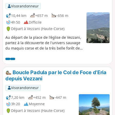
profiterez également de plusieurs
Visorandonneur
points hauts qui vous offriront de
magnifiques points de vues. Parcours
10,44 km
+657 m
-656 m
ombragé dans sa quasi totalité, ce qui
4h 50
Difficile
en fait une randonnée particulièrement
Départ à Vezzani (Haute-Corse)
agréable par temps chaud.
Au départ de la place de l'église de Vezzani,
partez à la découverte de l'univers sauvage
du maquis corse et de la très belle forêt de
pins Laricio de Rospa Sorba. L'itinéraire vous
offrira de magnifiques points de vues sur la
côte Est de la Corse orientale ainsi que sur
les îles de l'archipel Toscan et une vue
Boucle Padula par le Col de Foce d’Eria
imprenable sur les principaux massifs de
depuis Vezzani
Corse depuis Punta Tana et Punta Cali
situées à proximité de l'itinéraire.
Visorandonneur
7,20 km
+452 m
-447 m
3h 20
Moyenne
Départ à Vezzani (Haute-Corse)