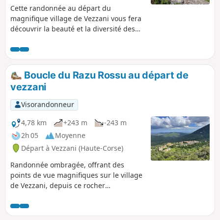
Cette randonnée au départ du
magnifique village de Vezzani vous fera
découvrir la beauté et la diversité des
paysages, dans un écrin de verdure.
Vous traverserez ainsi des
châtaigneraies, une magnifique forêt de
pins Lariccio. Vous profiterez de points
Boucle du Razu Rossu au départ de
de vue magnifiques qui vous en
vezzani
mettront plein la vue.
Visorandonneur
4,78 km
+243 m
-243 m
2h 05
Moyenne
Départ à Vezzani (Haute-Corse)
Randonnée ombragée, offrant des
points de vue magnifiques sur le village
de Vezzani, depuis ce rocher
emblématique qu'est le Razu Rossu !