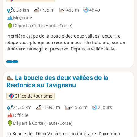
vallée de la Restonica n'est plus
accessible en voiture ! Le départ se
8,96 km
+735 m
-488 m
4h 40
trouve désormais au dernier arrêt
Moyenne
desservi par la navette.(Pont de
Départ à Corte (Haute-Corse)
Frasseta)
Première étape de la boucle des deux vallées. Cette 1re
étape vous plonge au cœur du massif du Rotondu, sur un
itinéraire sauvage et préservé. Depuis la vallée de la
Restonica, célèbre pour ses paysages alpins et ses eaux
cristallines, vous emprunterez un sentier montant à travers
une forêt de pins laricio jusqu’aux bergeries de
Cappellaccia. Vous poursuivrez ensuite vers le vaste plateau
La boucle des deux vallées de la
d’Alzu, offrant un panorama magnifique sur les sommets
Restonica au Tavignanu
environnants. La descente vers le refuge de A Sega, près du
merveilleux lac du même nom, marque la fin de cette
Office de tourisme
journée de randonnée.
21,36 km
+1 092 m
-1 555 m
2 jours
Difficile
Départ à Corte (Haute-Corse)
La Boucle des Deux Vallées est un itinéraire d’exception