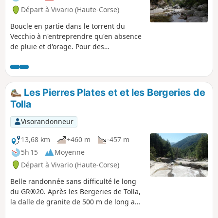
Départ à Vivario (Haute-Corse)
Boucle en partie dans le torrent du
Vecchio à n'entreprendre qu'en absence
de pluie et d'orage. Pour des
randonneurs avertis capables de
marcher en partie en passant de blocs
en blocs dans une rivière. Le chemin de
remontée n'est pas facile à trouver.
Les Pierres Plates et et les Bergeries de
Belles vasques d'eau.
Tolla
Visorandonneur
13,68 km
+460 m
-457 m
5h 15
Moyenne
Départ à Vivario (Haute-Corse)
Belle randonnée sans difficulté le long
du GR®20. Après les Bergeries de Tolla,
la dalle de granite de 500 m de long aux
environs de 1100 m constitue un