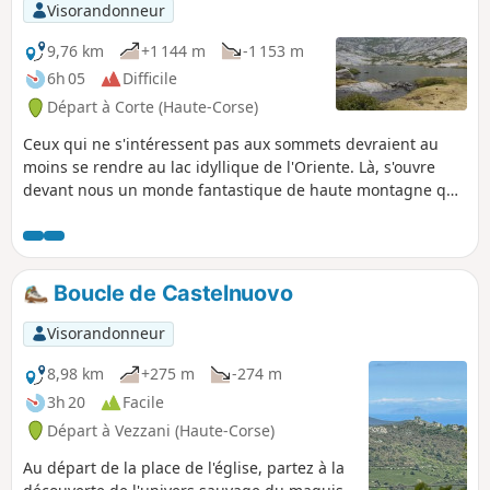
Visorandonneur
9,76 km
+1 144 m
-1 153 m
6h 05
Difficile
Départ à Corte (Haute-Corse)
Ceux qui ne s'intéressent pas aux sommets devraient au
moins se rendre au lac idyllique de l'Oriente. Là, s'ouvre
devant nous un monde fantastique de haute montagne qui
n'a pas son pareil : tapis herbeux, ruisseaux murmurant et
parfois des champs de neige étincelants. Face à nous, le
point culminant du Monte Rotondo, deuxième plus haut
sommet de l'île à 2622m. Ferdinant Gregorovius en 1852
Boucle de Castelnuovo
disait que l'horizon que l'on domine du Rotondo, est de loin
plus grandiose que celui du Mont Blanc.
Visorandonneur
8,98 km
+275 m
-274 m
3h 20
Facile
Départ à Vezzani (Haute-Corse)
Au départ de la place de l'église, partez à la