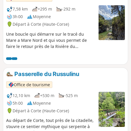
7,58 km
+295 m
-292 m
3h 00
Moyenne
Départ à Corte (Haute-Corse)
Une boucle qui démarre sur le tracé du
Mare a Mare Nord et qui vous permet de
faire le retour près de la Rivière du
Tavignanu. Vous découvrirez de merveilleux
lieux de baignades et notamment, en
quittant le chemin pour quelques mètres, le
lac de Antia qui offre une longueur de nage
Passerelle du Russulinu
de 40 m.
Office de tourisme
12,10 km
+530 m
-525 m
5h 00
Moyenne
Départ à Corte (Haute-Corse)
Au départ de Corte, tout près de la citadelle,
s’ouvre ce sentier mythique qui serpente à