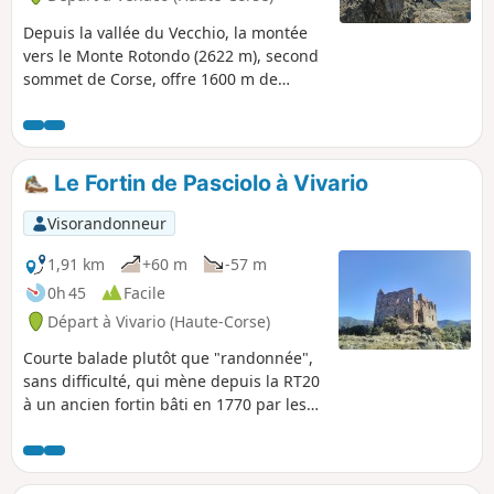
Depuis la vallée du Vecchio, la montée
vers le Monte Rotondo (2622 m), second
sommet de Corse, offre 1600 m de
dénivelé dans un décor grandiose. Le
sentier débute sous les pins laricio, puis
grimpe vers la Bocca Tribali (1590 m),
dévoilant crêtes et vallées. Au-delà, le
Le Fortin de Pasciolo à Vivario
Lavu Bellebone, petit lac glaciaire niché
dans un cirque minéral, invite à une
Visorandonneur
pause contemplative. La suite est plus
raide, sur un terrain rocheux où le
1,91 km
+60 m
-57 m
souffle se fait court. Au sommet, la vue à
0h 45
Facile
360° embrasse les golfes, les sommets
Départ à Vivario (Haute-Corse)
et l’âme sauvage de la Corse, avant le
retour vers la vallée.
Courte balade plutôt que "randonnée",
sans difficulté, qui mène depuis la RT20
à un ancien fortin bâti en 1770 par les
Français dans le but de surveiller les
Gorges du Vecchio et le cirque de
montagnes qui l’entoure. Depuis le