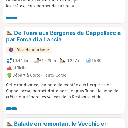
les crêtes, vous permet de suivre la
ligne de partage des eaux entre la
Restonica et le Tavignanu, en passant
par la Punta di u Finellu, jusqu’au
sommet dominant la ville de Corte
De Tuani aux Bergeries de Cappellaccia
nommé Zurmulu. Le départ est situé
par Forca di a Lancia
dans la Restonica, à Tuani, et l'arrivée se
fait à Corte.
Office de tourisme
10,44 km
+1 229 m
-1 227 m
6h 30
Difficile
Départ à Corte (Haute-Corse)
Cette randonnée, variante de montée aux bergeries de
Cappellaccia, permet d'atteindre, depuis Tuani, la ligne de
crêtes qui sépare les vallées de la Restonica et du
Tavignanu. Elle offre un panorama grandiose sur les
montagnes insulaires : Ritondu, Lombarducciu, Paglia Orba,
Cintu.
Balade en remontant le Vecchio en