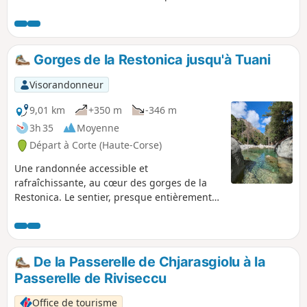
vallée est le royaume des randonneurs. Au départ de Corte,
seul un ancien sentier muletier bien conservé permet
d'accéder dans les gorges très sauvages du Tavignano. À la
passerelle di u Russulinu, on trouvera des vasques dans le
Gorges de la Restonica jusqu'à Tuani
torrent, rafraîchissement garanti lors de fortes chaleurs,
comme cette année (2017).
Visorandonneur
9,01 km
+350 m
-346 m
3h 35
Moyenne
Départ à Corte (Haute-Corse)
Une randonnée accessible et
rafraîchissante, au cœur des gorges de la
Restonica. Le sentier, presque entièrement
ombragé, vous plonge dans un décor
grandiose : falaises, forêts et panoramas
spectaculaires se succèdent tout au long du
chemin. Et pour couronner l’expérience, des
De la Passerelle de Chjarasgiolu à la
vasques naturelles idéales pour une
Passerelle de Riviseccu
baignade revigorante vous attendent.
Office de tourisme