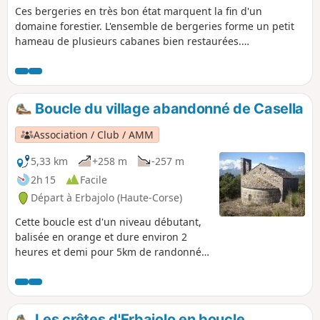
Ces bergeries en très bon état marquent la fin d'un
domaine forestier. L'ensemble de bergeries forme un petit
hameau de plusieurs cabanes bien restaurées.
L'environnement est grandiose, avec de grandes masses
rocheuses et la présence du ruisseau de Riviseccu.
Ombragé sur tout le parcours, l'itinéraire emprunte une
ancienne piste forestière qui s’élève progressivement, au
Boucle du village abandonné de Casella
sein d’une forêt où le hêtre est omniprésent à contrario du
pin laricio, tout en bordure du ruisseau.
Association / Club / AMM
5,33 km
+258 m
-257 m
2h 15
Facile
Départ à Erbajolo (Haute-Corse)
Cette boucle est d'un niveau débutant,
balisée en orange et dure environ 2
heures et demi pour 5km de randonnée.
Elle vous amène à travers le temps dans
un des plus beaux villages abandonnés
de Corse, a Casella. Ici vous pouvez
imaginer ce que pouvait être la vie en
Les crêtes d'Erbajolo en boucle