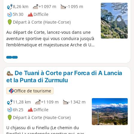
8,26 km
+1 097 m
-1 095 m
5h 30
Difficile
Départ à Corte (Haute-Corse)
Au départ de Corte, lancez-vous dans une
aventure sportive qui vous conduira jusqu’à
l’emblématique et majestueuse Arche di U
Scandulaghju. Cette randonnée exigeante,
avec ses 1060 m de dénivelé, combine effort
physique et découverte d’un site naturel
d’exception.
De Tuani à Corte par Forca di A Lancia
et la Punta di Zurmulu
Office de tourisme
11,28 km
+1 109 m
-1 342 m
6h 25
Difficile
Départ à Corte (Haute-Corse)
U chjassu di u Finellu (Le chemin du
Finello) La randonnée sportive qui, par