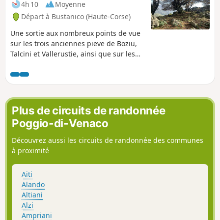
corse, sur la côte orientale, la Mer
4h 10
Moyenne
Tyrrhénienne et les îles de l'archipel Toscan
Départ à Bustanico (Haute-Corse)
,Elbe, Monte-Cristo et Giglio.
Une sortie aux nombreux points de vue
sur les trois anciennes pieve de Boziu,
Talcini et Vallerustie, ainsi que sur les
principaux sommets de l'île. En arrière-
plan, quelques vues sur la mer et le
littoral. La Chapelle Sant'Antone au
départ témoigne de la présence d'une
ancienne abbaye. La marche se fait sur
Plus de circuits de randonnée
d'anciennes cultures de blé jusqu’aux
Poggio-di-Venaco
pentes du San Cervone. Ancien
carrefour de chemins muletiers, on y
Découvrez aussi les circuits de randonnée des communes
trouve plusieurs vestiges d'aires de
à proximité
battage, parfois toujours cerclées de
pierres.
Aiti
Alando
Altiani
Alzi
Ampriani