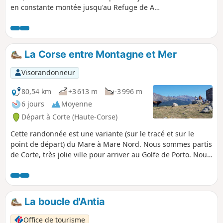
en constante montée jusqu'au Refuge de A
Sega.
La Corse entre Montagne et Mer
Visorandonneur
80,54 km
+3 613 m
-3 996 m
6 jours
Moyenne
Départ à Corte (Haute-Corse)
Cette randonnée est une variante (sur le tracé et sur le
point de départ) du Mare à Mare Nord. Nous sommes partis
de Corte, très jolie ville pour arriver au Golfe de Porto. Nous
avons fait étape au Refuge de Sega, au Gite d'Albertacce, au
Col de Vergio (nous y sommes restés 2 jours pour découvrir
le lac Nino) à Evisa puis arriver à Porto.
La boucle d'Antia
Office de tourisme