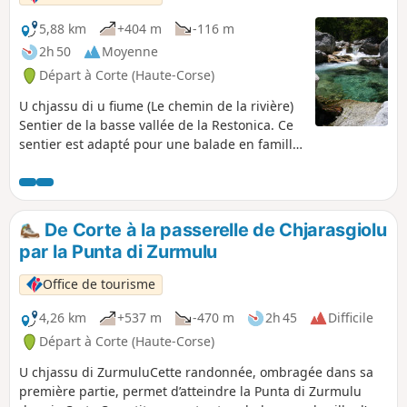
5,88 km
+404 m
-116 m
2h 50
Moyenne
Départ à Corte (Haute-Corse)
U chjassu di u fiume (Le chemin de la rivière)
Sentier de la basse vallée de la Restonica. Ce
sentier est adapté pour une balade en famille.
En période estivale, lorsqu'il se rapproche de
la rivière, la baignade peut s'ajouter au plaisir
de la randonnée pour se rafraîchir.
De Corte à la passerelle de Chjarasgiolu
par la Punta di Zurmulu
Office de tourisme
4,26 km
+537 m
-470 m
2h 45
Difficile
Départ à Corte (Haute-Corse)
U chjassu di ZurmuluCette randonnée, ombragée dans sa
première partie, permet d’atteindre la Punta di Zurmulu