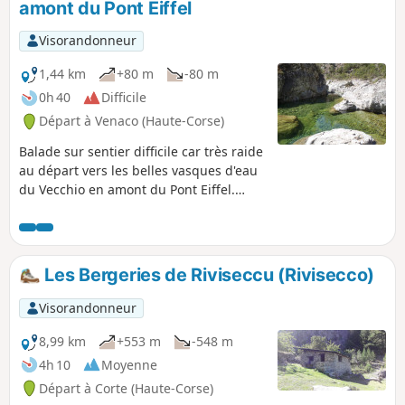
amont du Pont Eiffel
Visorandonneur
1,44 km
+80 m
-80 m
0h 40
Difficile
Départ à Venaco (Haute-Corse)
Balade sur sentier difficile car très raide
au départ vers les belles vasques d'eau
du Vecchio en amont du Pont Eiffel.
Prévoir pique-nique et baignade.
Les Bergeries de Riviseccu (Rivisecco)
Visorandonneur
8,99 km
+553 m
-548 m
4h 10
Moyenne
Départ à Corte (Haute-Corse)