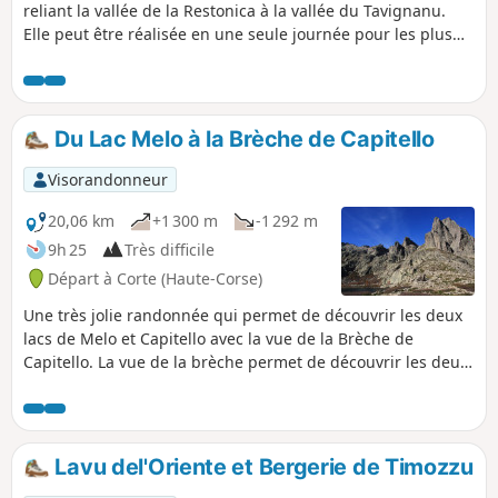
reliant la vallée de la Restonica à la vallée du Tavignanu.
Elle peut être réalisée en une seule journée pour les plus
sportifs (21 km au total), ou en deux étapes, avec une nuit
au refuge de A Sega.
Du Lac Melo à la Brèche de Capitello
Visorandonneur
20,06 km
+1 300 m
-1 292 m
9h 25
Très difficile
Départ à Corte (Haute-Corse)
Une très jolie randonnée qui permet de découvrir les deux
lacs de Melo et Capitello avec la vue de la Brèche de
Capitello. La vue de la brèche permet de découvrir les deux
versants du massif. 20/05/2024 : La vallée de la Restonica
n'est plus accessible en voiture ! Le départ se trouve
désormais au dernier arrêt desservi par la navette. (Pont de
Frasseta). Voir les informations pratiques.
Lavu del'Oriente et Bergerie de Timozzu