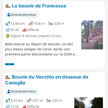
La boucle de Francesca
Visorandonneur
13,86 km
+538 m
-528 m
5h 30
Difficile
Départ à Vezzani (Haute-Corse)
Belle boucle au départ de Vezzani, un des
plus beaux villages de Corse. Après une
première partie descendante sur la D343 en
guise d'échauffement, la randonnée se
"corse" réellement après le stade pour
devenir très exigeante et difficile. Parcours
ombragé sans balisage jusqu'au Col de Foce
Boucle du Vecchio en dessous de
puis pistes forestières très praticables. Cette
Canaglia
deuxième partie reste très facile et agréable
en forêt. Les points de vue sont à tomber !
Visorandonneur
4,55 km
+227 m
-224 m
1h 55
Difficile