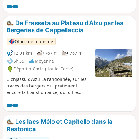
Lancez-vous le défi et vos efforts seront
récompensés ! L'ancien départ de cette
randonnée, depuis les bergeries de Grotelle,
ne peut plus être accessible avec un
De Frasseta au Plateau d'Alzu par les
véhicule suite aux importants dégâts
Bergeries de Cappellaccia
occasionnés par les tempêtes Ciaran et
Domingos. Son départ se situe maintenant
Office de tourisme
au pont de Frasseta.
12,01 km
+767 m
-767 m
5h 35
Moyenne
Départ à Corte (Haute-Corse)
U chjassu d’Alzu La randonnée, sur les
traces des bergers qui pratiquent
encore la transhumance, qui offre
comme récompense un splendide
panorama sur les montagnes du cœur
de la corse et l’opportunité de
rencontrer des bergers en période
Les lacs Mélo et Capitello dans la
estivale.
Restonica