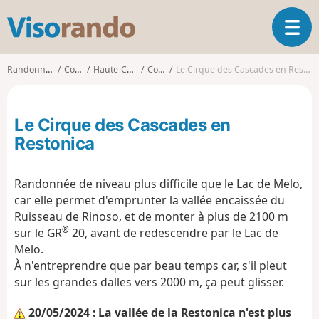
V
O
i
u
s
v
o
Randonnées
Corse
Haute-Corse
Corte
Le Cirque des Cascades en Restonica
r
r
i
a
r
n
Le Cirque des Cascades en
l
d
a
Restonica
o
n
a
Randonnée de niveau plus difficile que le Lac de Melo,
v
i
car elle permet d'emprunter la vallée encaissée du
g
Ruisseau de Rinoso, et de monter à plus de 2100 m
a
®
sur le GR
20, avant de redescendre par le Lac de
t
Melo.
i
À n'entreprendre que par beau temps car, s'il pleut
o
sur les grandes dalles vers 2000 m, ça peut glisser.
n
20/05/2024 : La vallée de la Restonica n'est plus