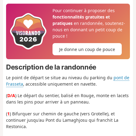
Pour continuer à proposer des
fonctionnalités gratuites et
pratiques
en randonnée, soutenez-
nous en donnant un petit coup de
pouce !
Je donne un coup de pouce
Description de la randonnée
Le point de départ se situe au niveau du parking du
pont de
Frasseta
, accessible uniquement en navette.
(
D/A
) Le départ du sentier, balisé en Rouge, monte en lacets
dans les pins pour arriver à un panneau.
(
1
) Bifurquer sur chemin de gauche (vers Grotelle), et
continuer jusqu'au Pont du Lamaghjosu qui franchit La
Restonica.