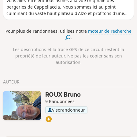
Vous allez être enthousiasmés à la vue originale des
bergeries de Cappellaccia. Nous sommes ici au point
culminant du vaste haut plateau d'Alzo et profitons d'une
vue panoramique grandiose qui s'étend du Rotondo
jusqu'au Cinto en passant par la Punta Artica et la Paglia
Pour plus de randonnées, utilisez notre
moteur de recherche
Orba. Un grand panneau et le balisage Rouge nous
.
indiquent le chemin à suivre.
Les descriptions et la trace GPS de ce circuit restent la
propriété de leur auteur. Ne pas les copier sans son
autorisation.
AUTEUR
ROUX Bruno
9 Randonnées
Visorandonneur