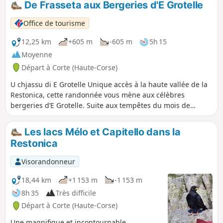
De Frasseta aux Bergeries d'E Grotelle
Office de tourisme
12,25 km
+605 m
-605 m
5h 15
Moyenne
Départ à Corte (Haute-Corse)
U chjassu di E Grotelle Unique accès à la haute vallée de la
Restonica, cette randonnée vous mène aux célèbres
bergeries d’E Grotelle. Suite aux tempêtes du mois de
novembre dernier, d'importants dégâts ont rendu le haut
de la vallée de la Restonica inaccessible en voiture depuis le
Les lacs Mélo et Capitello dans la
pont de Tagone (emporté par la crue). L'accès aux bergeries
Restonica
d'E Grotelle se fait maintenant en randonnée par ce sentier.
depuis la Frasseta (il s'agit du même point de départ pour
Visorandonneur
l'itinéraire qui mène aux bergeries de Cappellaccia). Celui-ci
peut être emprunté soit pour une randonnée de difficulté
18,44 km
+1 153 m
-1 153 m
moyenne qui vous mène aux bergeries de Grotelle, soit
8h 35
Très difficile
pour joindre le départ de la randonnée des lacs de Melu et
Départ à Corte (Haute-Corse)
Capitellu (celle-ci représente maintenant un itinéraire
sportif). Ce sentier longe la haute vallée de la Restonica. Il
Une magnifique et incontournable