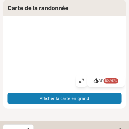
Carte de la randonnée
3D
NOUVEAU
A
ff
i
Afficher la carte en grand
c
h
e
r
l
C