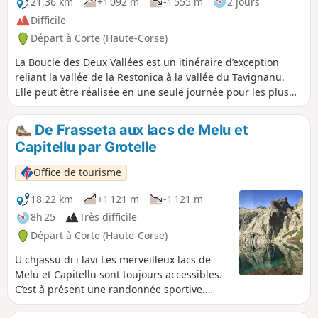
21,36 km
+1 092 m
-1 555 m
2 jours
journée de randonnée.
Difficile
Départ à Corte (Haute-Corse)
La Boucle des Deux Vallées est un itinéraire d’exception
reliant la vallée de la Restonica à la vallée du Tavignanu.
Elle peut être réalisée en une seule journée pour les plus
sportifs (21 km au total), ou en deux étapes, avec une nuit
au refuge de A Sega.
De Frasseta aux lacs de Melu et
Capitellu par Grotelle
Office de tourisme
18,22 km
+1 121 m
-1 121 m
8h 25
Très difficile
Départ à Corte (Haute-Corse)
U chjassu di i lavi Les merveilleux lacs de
Melu et Capitellu sont toujours accessibles.
C’est à présent une randonnée sportive.
Lancez-vous le défi et vos efforts seront