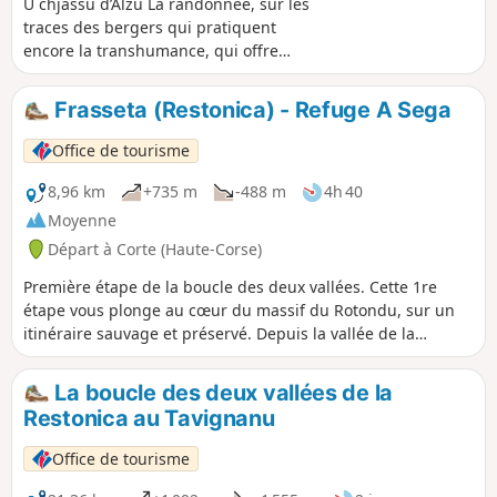
U chjassu d’Alzu La randonnée, sur les
traces des bergers qui pratiquent
encore la transhumance, qui offre
comme récompense un splendide
panorama sur les montagnes du cœur
Frasseta (Restonica) - Refuge A Sega
de la corse et l’opportunité de
rencontrer des bergers en période
Office de tourisme
estivale.
8,96 km
+735 m
-488 m
4h 40
Moyenne
Départ à Corte (Haute-Corse)
Première étape de la boucle des deux vallées. Cette 1re
étape vous plonge au cœur du massif du Rotondu, sur un
itinéraire sauvage et préservé. Depuis la vallée de la
Restonica, célèbre pour ses paysages alpins et ses eaux
cristallines, vous emprunterez un sentier montant à travers
La boucle des deux vallées de la
une forêt de pins laricio jusqu’aux bergeries de
Restonica au Tavignanu
Cappellaccia. Vous poursuivrez ensuite vers le vaste plateau
d’Alzu, offrant un panorama magnifique sur les sommets
Office de tourisme
environnants. La descente vers le refuge de A Sega, près du
merveilleux lac du même nom, marque la fin de cette