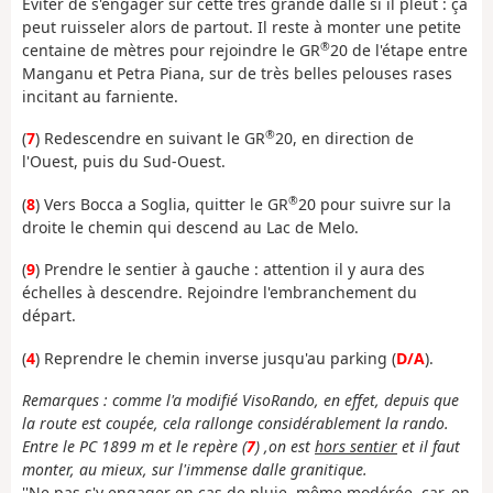
Éviter de s'engager sur cette très grande dalle si il pleut : çà
peut ruisseler alors de partout. Il reste à monter une petite
®
centaine de mètres pour rejoindre le GR
20 de l'étape entre
Manganu et Petra Piana, sur de très belles pelouses rases
incitant au farniente.
®
(
7
) Redescendre en suivant le GR
20, en direction de
l'Ouest, puis du Sud-Ouest.
®
(
8
) Vers Bocca a Soglia, quitter le GR
20 pour suivre sur la
droite le chemin qui descend au Lac de Melo.
(
9
) Prendre le sentier à gauche : attention il y aura des
échelles à descendre. Rejoindre l'embranchement du
départ.
(
4
) Reprendre le chemin inverse jusqu'au parking (
D/A
).
Remarques : comme l'a modifié VisoRando, en effet, depuis que
la route est coupée, cela rallonge considérablement la rando.
Entre le PC 1899 m et le repère (
7
) ,on est
hors sentier
et il faut
monter, au mieux, sur l'immense dalle granitique.
''Ne pas s'y engager en cas de pluie, même modérée, car, en