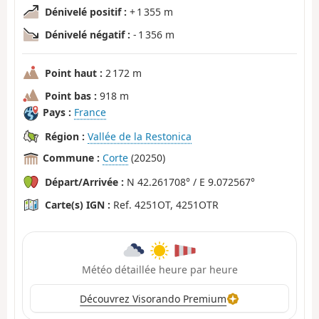
Dénivelé positif :
+ 1 355 m
Dénivelé négatif :
- 1 356 m
Point haut :
2 172 m
Point bas :
918 m
Pays :
France
Région :
Vallée de la Restonica
Commune :
Corte
(20250)
Départ/Arrivée :
N 42.261708° / E 9.072567°
Carte(s) IGN :
Ref. 4251OT, 4251OTR
Météo détaillée heure par heure
Découvrez Visorando Premium