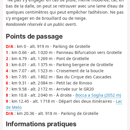
bas de la dalle, on peut se retrouver avec une lame d'eau de
quelques centimètres qui peut empêcher l’adhésion. Ne pas
s'y engager en de brouillard ou de neige.
Randonnée réservée à un public averti.
Points de passage
D/A
: km 0 - alt. 919 m - Parking de Grotelle
1
: km 0.66 - alt. 1 020 m - Panneau Bifurcation vers Grotelle
2
: km 4.79 - alt. 1 269 m - Pont de Grottelle
3
: km 6.01 - alt. 1 375 m - Parking bergerie de Grottelle
4
: km 7.07 - alt. 1 523 m - Croisement de la boucle
5
: km 7.95 - alt. 1 802 m - Bas du Cirque des Cascades
6
: km 9.31 - alt. 2 084 m - Petit lac de Rinoso
7
: km 9.58 - alt. 2 172 m - Arrivée sur le GR20
8
: km 10.8 - alt. 2 040 m - À droite -
Bocca a Soglia (2052 m)
9
: km 12.45 - alt. 1 718 m - Départ des deux itinéraires -
Lac
de Melo
D/A
: km 20.36 - alt. 918 m - Parking de Grotelle
Informations pratiques