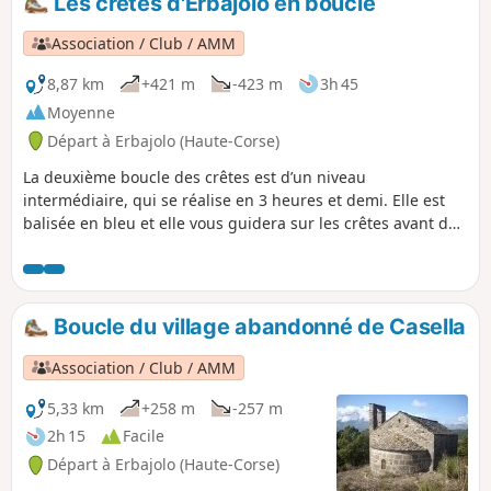
Les crêtes d'Erbajolo en boucle
exceptionnelles sur la Vallée d'Alesani et les étangs de la
côte orientale. Pas de difficulté technique sur cette longue
Association / Club / AMM
randonnée qui offre des terrains très variés.
8,87 km
+421 m
-423 m
3h 45
Moyenne
Départ à Erbajolo (Haute-Corse)
La deuxième boucle des crêtes est d’un niveau
intermédiaire, qui se réalise en 3 heures et demi. Elle est
balisée en bleu et elle vous guidera sur les crêtes avant de
rejoindre le village abandonné de Casella dans la partie
centrale de la vallée. À partir de Casella le balisage change
et devient orange pour aller a la Petra a u Moru et
finalement rejoindre Erbajolo pour une montée très légère
Boucle du village abandonné de Casella
de 1h. Dans le village abandonnée de Casella vous pouvez
raccourcir la boucle en prenant la variante par la chapelle
Association / Club / AMM
San Martinu pour une montée de 30 minutes également
balisée en orange.
5,33 km
+258 m
-257 m
2h 15
Facile
Départ à Erbajolo (Haute-Corse)