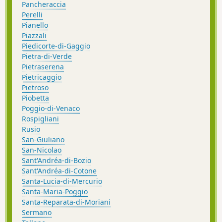
Pancheraccia
Perelli
Pianello
Piazzali
Piedicorte-di-Gaggio
Pietra-di-Verde
Pietraserena
Pietricaggio
Pietroso
Piobetta
Poggio-di-Venaco
Rospigliani
Rusio
San-Giuliano
San-Nicolao
Sant'Andréa-di-Bozio
Sant'Andréa-di-Cotone
Santa-Lucia-di-Mercurio
Santa-Maria-Poggio
Santa-Reparata-di-Moriani
Sermano