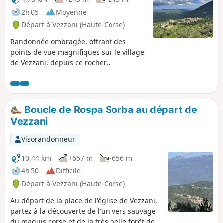
2h 05
Moyenne
Départ à Vezzani (Haute-Corse)
Randonnée ombragée, offrant des
points de vue magnifiques sur le village
de Vezzani, depuis ce rocher
emblématique qu'est le Razu Rossu !
Boucle de Rospa Sorba au départ de
Vezzani
Visorandonneur
10,44 km
+657 m
-656 m
4h 50
Difficile
Départ à Vezzani (Haute-Corse)
Au départ de la place de l'église de Vezzani,
partez à la découverte de l'univers sauvage
du maquis corse et de la très belle forêt de