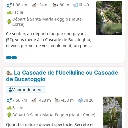
1,98 km
+24 m
-80 m
0h 40
Facile
Départ à Santa-Maria-Poggio (Haute-
Corse)
Ce sentier, au départ d'un parking payant
(5€), vous mène à la Cascade de Bucatoghju,
et vous permet de voir, également, un pont
génois. C'est une balade familiale, facile,
avec, toutefois, plusieurs traversées de
cours d'eau (aménagées).
La Cascade de l’Ucelluline ou Cascade
de Bucatoggio
Visorandonneur
7,56 km
+423 m
-433 m
3h 20
Facile
Départ à Santa-Maria-Poggio (Haute-Corse)
Quand la nature devient spectacle. Secrète et