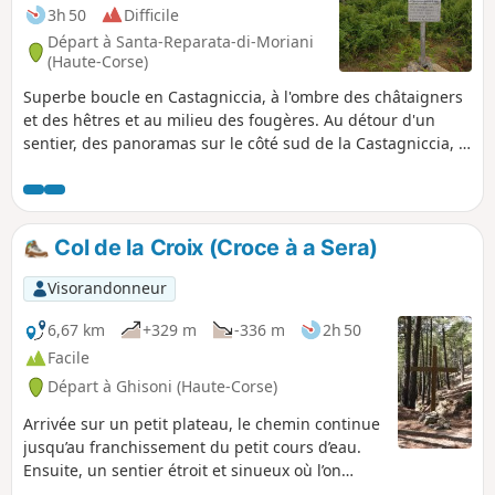
3h 50
Difficile
Départ à Santa-Reparata-di-Moriani
(Haute-Corse)
Superbe boucle en Castagniccia, à l'ombre des châtaigners
et des hêtres et au milieu des fougères. Au détour d'un
sentier, des panoramas sur le côté sud de la Castagniccia, la
plaine orientale et l'étang de Diane en toile de fond. Des
arbres majestueux ou d'étranges sculptures façonnées par
la végétation sur des vestiges d'immenses châtaigniers.
Col de la Croix (Croce à a Sera)
Visorandonneur
6,67 km
+329 m
-336 m
2h 50
Facile
Départ à Ghisoni (Haute-Corse)
Arrivée sur un petit plateau, le chemin continue
jusqu’au franchissement du petit cours d’eau.
Ensuite, un sentier étroit et sinueux où l’on
pourra rencontrer quelques cochons sauvages,