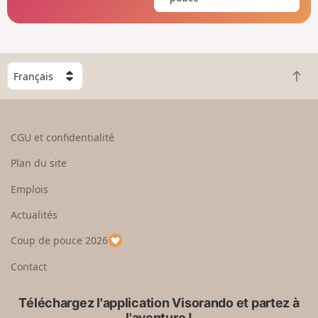
C
R
h
e
o
t
i
o
s
CGU et confidentialité
u
i
r
s
Plan du site
e
s
n
e
Emplois
h
z
Actualités
a
u
u
n
Coup de pouce 2026
t
p
a
Contact
y
s
Téléchargez l'application Visorando et partez à
l'aventure !