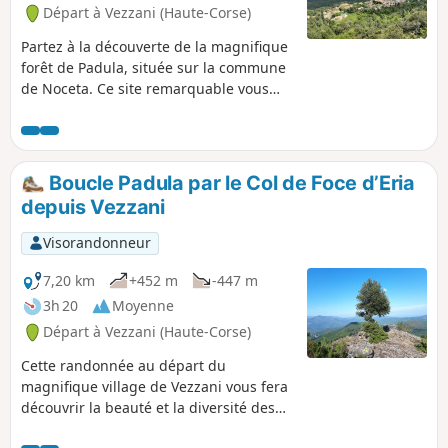
Départ à Vezzani (Haute-Corse)
Partez à la découverte de la magnifique
forêt de Padula, située sur la commune
de Noceta. Ce site remarquable vous
fera découvrir, au travers du sentier des
mares "i chjassi di e padule", une partie
de cette très belle forêt, ainsi que
plusieurs thématiques sur la géologie,
Boucle Padula par le Col de Foce d’Eria
la faune et la flore, au travers d'un
depuis Vezzani
parcours pédagogique balisé. Vous
profiterez également de plusieurs
Visorandonneur
points hauts qui vous offriront de
magnifiques points de vues. Parcours
7,20 km
+452 m
-447 m
ombragé dans sa quasi totalité, ce qui
3h 20
Moyenne
en fait une randonnée particulièrement
Départ à Vezzani (Haute-Corse)
agréable par temps chaud.
Cette randonnée au départ du
magnifique village de Vezzani vous fera
découvrir la beauté et la diversité des
paysages, dans un écrin de verdure.