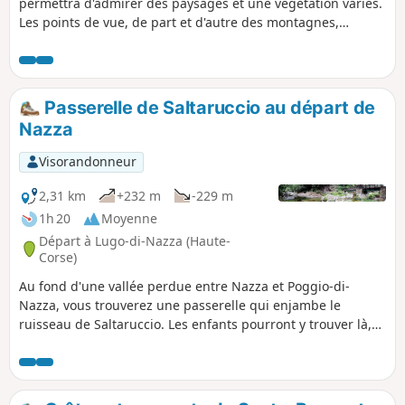
permettra d'admirer des paysages et une végétation variés.
Les points de vue, de part et d'autre des montagnes,
permettent également de contempler de loin du patrimoine
bâti, comme la Chapelle de Scupiccia, par exemple ou
encore le village de Santa-Maria Poggio. Au loin, sur la mer,
l'Île de Monte Cristo, peut également être observée.
Passerelle de Saltaruccio au départ de
Nazza
Visorandonneur
2,31 km
+232 m
-229 m
1h 20
Moyenne
Départ à Lugo-di-Nazza (Haute-
Corse)
Au fond d'une vallée perdue entre Nazza et Poggio-di-
Nazza, vous trouverez une passerelle qui enjambe le
ruisseau de Saltaruccio. Les enfants pourront y trouver là,
un agréable terrain de jeux parmi les vasques. Cette
randonnée est d'une difficulté moyenne liée à la pente
empruntée parfois forte, mais elle est relativement facile
car de courte distance. Ainsi, vous pourrez facilement la