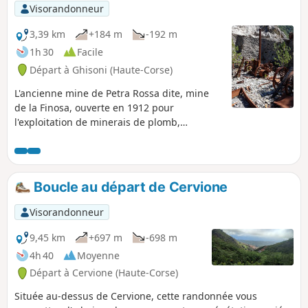
pentes du San Cervone. Ancien
Visorandonneur
carrefour de chemins muletiers, on y
trouve plusieurs vestiges d'aires de
3,39 km
+184 m
-192 m
battage, parfois toujours cerclées de
1h 30
Facile
pierres.
Départ à Ghisoni (Haute-Corse)
L'ancienne mine de Petra Rossa dite, mine
de la Finosa, ouverte en 1912 pour
l'exploitation de minerais de plomb,
d'argent, de manganèse et de fer, a été
fermée après la deuxième guerre mondiale.
Source : WikipédiaLes mines de la Finosa ont
extrait du plomb argentifère (galène,
Boucle au départ de Cervione
cérusite), du zinc (blende) et du cuivre
(bornite).L’essentiel de l’exploitation de La
Visorandonneur
Finosa a été réalisé à ciel ouvert.Les
prospections sur le site commencent dans
9,45 km
+697 m
-698 m
les années 1910. Source : Patrimoine civil
4h 40
Moyenne
Ghisoni.
Départ à Cervione (Haute-Corse)
Située au-dessus de Cervione, cette randonnée vous