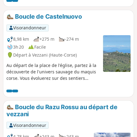
Vous traverserez ainsi des
châtaigneraies, une magnifique forêt de
pins Lariccio. Vous profiterez de points
Boucle de Castelnuovo
de vue magnifiques qui vous en
mettront plein la vue.
Visorandonneur
8,98 km
+275 m
-274 m
3h 20
Facile
Départ à Vezzani (Haute-Corse)
Au départ de la place de l'église, partez à la
découverte de l'univers sauvage du maquis
corse. Vous évoluerez sur des sentiers
pastoraux où vous croiserez peut-être des
troupeaux de chèvres et de brebis, sur la
ligne de crête séparant les vallées du
Tavignanu et du Tagnone. Vous profiterez de
Boucle du Razu Rossu au départ de
panoramas exceptionnels sur les chaînes
vezzani
montagneuses environnantes et sur l'île de
Monte Cristo.
Visorandonneur
4,78 km
+243 m
-243 m