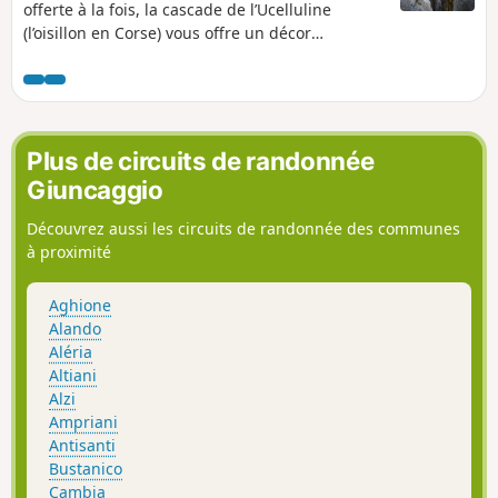
offerte à la fois, la cascade de l’Ucelluline
(l’oisillon en Corse) vous offre un décor
saisissant qui ne vous laissera pas indifférent.
Entre les villages de Santa Maria Poggio et San
Nicolao, découvrez ce site sauvage et préservé
où une eau fraîche et limpide se déverse sous
vos yeux et poursuit son chemin jusqu'à la mer.
Plus de circuits de randonnée
Cette balade très appréciée en journée, l’est
Giuncaggio
également la nuit, son voile vaporeux
entièrement illuminé vous émerveillera.
Découvrez aussi les circuits de randonnée des communes
à proximité
Aghione
Alando
Aléria
Altiani
Alzi
Ampriani
Antisanti
Bustanico
Cambia