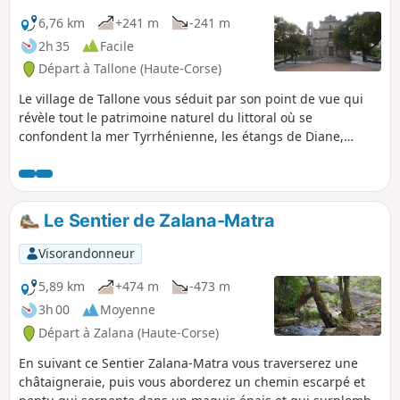
6,76 km
+241 m
-241 m
2h 35
Facile
Départ à Tallone (Haute-Corse)
Le village de Tallone vous séduit par son point de vue qui
révèle tout le patrimoine naturel du littoral où se
confondent la mer Tyrrhénienne, les étangs de Diane,
d’Urbinu, del Sale et de Terrenzana. Le bas du village
s’ouvre sur une place imposante où se dresse l’église
baroque de Saint-Cézaire, dont le parvis est construit avec
un type de roche particulier, le gneiss. Sa porte sculptée et
Le Sentier de Zalana-Matra
son clocher-tour sont admirables.
Visorandonneur
5,89 km
+474 m
-473 m
3h 00
Moyenne
Départ à Zalana (Haute-Corse)
En suivant ce Sentier Zalana-Matra vous traverserez une
châtaigneraie, puis vous aborderez un chemin escarpé et