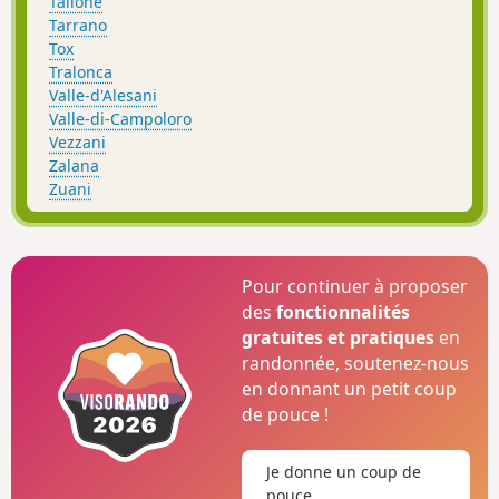
Tallone
Tarrano
Tox
Tralonca
Valle-d'Alesani
Valle-di-Campoloro
Vezzani
Zalana
Zuani
Pour continuer à proposer
des
fonctionnalités
gratuites et pratiques
en
randonnée, soutenez-nous
en donnant un petit coup
de pouce !
Je donne un coup de
pouce