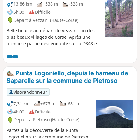
de l'île, sur de nombreux villages du centre
13,86 km
+538 m
-528 m
corse, sur la côte orientale, la Mer
5h 30
Difficile
Tyrrhénienne et les îles de l'archipel Toscan
Départ à Vezzani (Haute-Corse)
,Elbe, Monte-Cristo et Giglio.
Belle boucle au départ de Vezzani, un des
plus beaux villages de Corse. Après une
première partie descendante sur la D343 en
guise d'échauffement, la randonnée se
"corse" réellement après le stade pour
devenir très exigeante et difficile. Parcours
ombragé sans balisage jusqu'au Col de Foce
Punta Logoniello, depuis le hameau de
puis pistes forestières très praticables. Cette
Saparelle sur la commune de Pietroso
deuxième partie reste très facile et agréable
en forêt. Les points de vue sont à tomber !
Visorandonneur
7,31 km
+675 m
-681 m
4h 00
Difficile
Départ à Pietroso (Haute-Corse)
Partez à la découverte de la Punta
Logoniello sur la commune de Pietroso.