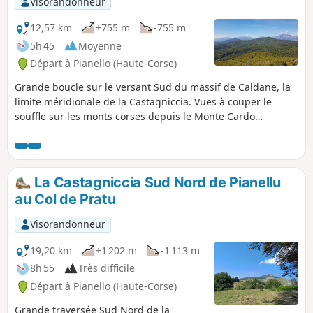
Visorandonneur
12,57 km
+755 m
-755 m
5h 45
Moyenne
Départ à Pianello (Haute-Corse)
Grande boucle sur le versant Sud du massif de Caldane, la
limite méridionale de la Castagniccia. Vues à couper le
souffle sur les monts corses depuis le Monte Cardo
jusqu'aux Aiguilles de Bavella au loin et les plages de la
Costa Verde. La Pointe de l'Orsaja est le sommet le plus bas
du massif et y monter ouvre sur la vallée de l'Alesani et au
loin son barrage, les plages d'Alistro. On rencontre
La Castagniccia Sud Nord de Pianellu
beaucoup d'oiseaux sur ce parcours, des vaches, des
au Col de Pratu
brebis....
Visorandonneur
19,20 km
+1 202 m
-1 113 m
8h 55
Très difficile
Départ à Pianello (Haute-Corse)
Grande traversée Sud Nord de la