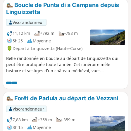
trouvez également un panneau
oublié de Saint-Vincent et sa chapelle, puis les bergeries I
Boucle de Punta di a Campana depuis
explicatif avec plus de détails sur
Peri. On peut bien sûr (!!) écourter la randonnée .
Linguizzetta
l'histoire de cet endroit magique. Bonne
balade !
Visorandonneur
11,12 km
+792 m
-788 m
5h 25
Moyenne
Départ à Linguizzetta (Haute-Corse)
Belle randonnée en boucle au départ de Linguizzetta qui
peut être pratiquée toute l'année. Cet itinéraire mêle
histoire et vestiges d'un château médiéval, vues
imprenables sur la côte orientale, les îles d'Elbe, Monte
Cristo et Madalenna. Le chemin est facile, bien tracé et
présente un dénivelé intéressant, à faire.
Forêt de Padula au départ de Vezzani
Visorandonneur
7,88 km
+358 m
-359 m
3h 15
Moyenne