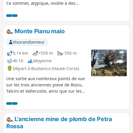
Ce sommet, atypique, visible à des
kilomètres à la ronde, vous offrira une
vue à couper le souffle, probablement
une des plus belles vues que vous
puissiez trouver dans la région. Elle
Monte Pianu maio
vous fera oublier la dernière ascension,
où vous cumulerez environ 350 m de
Visorandonneur
dénivelé positif, sur à peine un peu plus
d' 1 km !
9,14 km
+559 m
-556 m
4h 10
Moyenne
Départ à Bustanico (Haute-Corse)
Une sortie aux nombreux points de vue
sur les trois anciennes pieve de Boziu,
Talcini et Vallerustie, ainsi que sur les
principaux sommets de l'île. En arrière-
plan, quelques vues sur la mer et le
littoral. La Chapelle Sant'Antone au
départ témoigne de la présence d'une
L'ancienne mine de plomb de Petra
ancienne abbaye. La marche se fait sur
Rossa
d'anciennes cultures de blé jusqu’aux