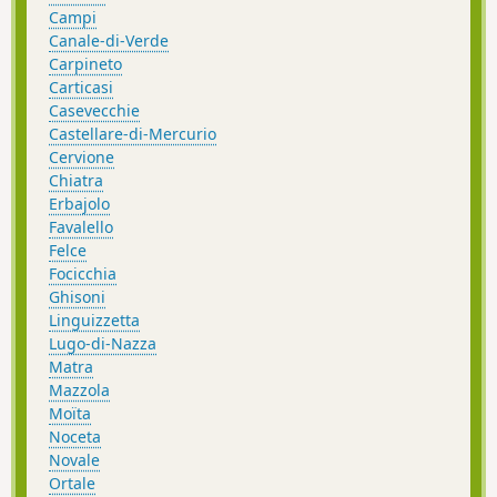
Campi
Canale-di-Verde
Carpineto
Carticasi
Casevecchie
Castellare-di-Mercurio
Cervione
Chiatra
Erbajolo
Favalello
Felce
Focicchia
Ghisoni
Linguizzetta
Lugo-di-Nazza
Matra
Mazzola
Moïta
Noceta
Novale
Ortale