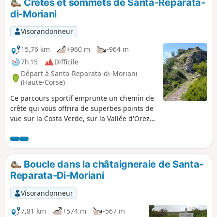
Crêtes et sommets de Santa-Reparata-
faire en famille et prévoir un pique-nique.
di-Moriani
Visorandonneur
15,76 km
+960 m
-964 m
7h 15
Difficile
Départ à Santa-Reparata-di-Moriani
(Haute-Corse)
Ce parcours sportif emprunte un chemin de
crête qui vous offrira de superbes points de
vue sur la Costa Verde, sur la Vallée d'Orezza
et sur la Castagniccia. En chemin, vous
croiserez hameaux, chapelles, fontaine,
ruisseaux. La petite route étroite montant au
parking de départ vaut déjà le détour.
Boucle dans la châtaigneraie de Santa-
Reparata-Di-Moriani
Visorandonneur
7,81 km
+574 m
-567 m