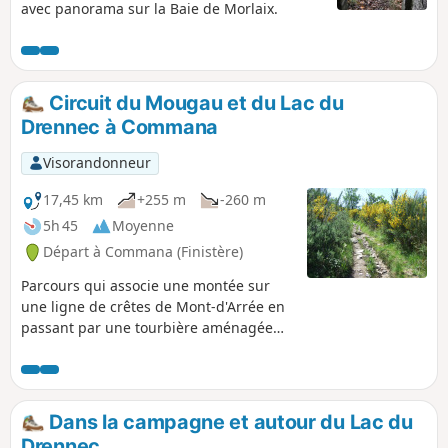
avec panorama sur la Baie de Morlaix.
Circuit du Mougau et du Lac du
Drennec à Commana
Visorandonneur
17,45 km
+255 m
-260 m
5h 45
Moyenne
Départ à Commana (Finistère)
Parcours qui associe une montée sur
une ligne de crêtes de Mont-d'Arrée en
passant par une tourbière aménagée
puis un tour du Lac du Drennec,
deuxième plan d’eau du Finistère. Ce lac
artificiel d’environ 110 ha construit en
1981 approvisionne en eau potable près
Dans la campagne et autour du Lac du
de 400 000 habitants du Finistère et est
Drennec