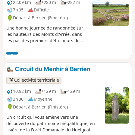
22,09 km
+280 m
-282 m
7h 05
Difficile
Départ à Berrien (Finistère)
Une bonne journée de randonnée sur
les hauteurs des Monts d'Arrée, dans
les pas des premiers défricheurs de
cette terre ingrate mais si belle et
mystérieuse ...
Circuit du Menhir à Berrien
Collectivité territoriale
10,92 km
+129 m
-129 m
3h 30
Moyenne
Départ à Berrien (Finistère)
Un circuit qui vous amène vers une
découverte du patrimoine mégalithique, en
lisière de la Forêt Domaniale du Huelgoat.