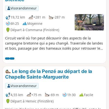
alimenté par l'Élorn.Passage par des
hameaux au beau bâti traditionnel ainsi
Visorandonneur
que l'imposante allée couverte du
Mougau (entre 3000 et 2500 avant J.C).
19,72 km
+281 m
-287 m
6h 25
Moyenne
Départ à Commana (Finistère)
Circuit varié où l'on peut découvrir des aspects de la
campagne bretonne qui a peu changé. Traversée de landes
et bois, passage par des hameaux isolés pour retrouver le
lac et ses abords aménagés.
Le long de la Penzé au départ de la
Chapelle Sainte-Marguerite
Visorandonneur
4,55 km
+75 m
-69 m
1h 30
Facile
Départ à Henvic (Finistère)