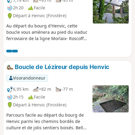
7,19 km
+95 m
-95 m
2h 20
Facile
Départ à Henvic (Finistère)
Au départ du bourg d'Henvic, cette
boucle vous amènera au pied du viaduc
ferroviaire de la ligne Morlaix- Roscoff
en passant par les champs et les berges
de la Penzé.
Boucle de Lézireur depuis Henvic
Visorandonneur
6,95 km
+82 m
-77 m
2h 15
Facile
Départ à Henvic (Finistère)
Parcours facile au départ du bourg de
Henvic parmi les chemins bordés de
culture et de jolis sentiers boisés. Belle
vue sur la baie de Morlaix et le Trégor