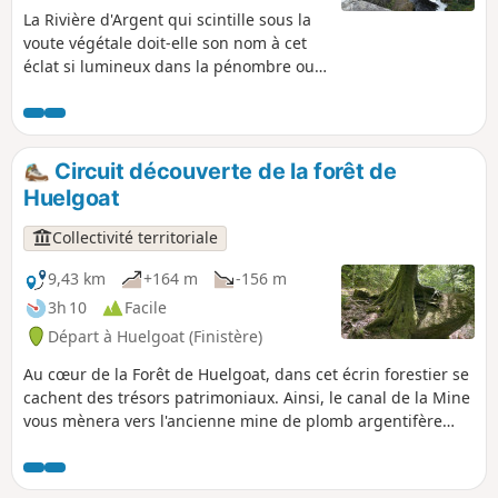
La Rivière d'Argent qui scintille sous la
voute végétale doit-elle son nom à cet
éclat si lumineux dans la pénombre ou
bien sont-ce quelques pépites
échappées de l'ancienne mine qui la
parent d'une telle lumière? La balade,
qui suit le canal d'alimentation de la
Circuit découverte de la forêt de
mine puis le cours chahuté de la rivière,
Huelgoat
vous apportera peut-être la réponse. Il
semblerait que le circuit ne soit plus
Collectivité territoriale
praticable entre les points 4 et 6. Merci
à ceux qui seraient susceptibles de s'y
9,43 km
+164 m
-156 m
aventurer de le confirmer, via la page
3h 10
Facile
des avis.
Départ à Huelgoat (Finistère)
Au cœur de la Forêt de Huelgoat, dans cet écrin forestier se
cachent des trésors patrimoniaux. Ainsi, le canal de la Mine
vous mènera vers l'ancienne mine de plomb argentifère
puis vers les sites les plus emblématiques de cette forêt
légendaire.