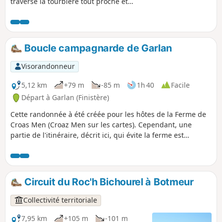
traverse la tourbière tout proche et
monte ensuite sur une crête de Mont-
d'Arrée. En suivant cette ligne de crête,
on rejoint les bords du Lac du Drennec
avant de revenir par des petites routes
Boucle campagnarde de Garlan
de campagne.
Visorandonneur
5,12 km
+79 m
-85 m
1h 40
Facile
Départ à Garlan (Finistère)
Cette randonnée à été créée pour les hôtes de la Ferme de
Croas Men (Croaz Men sur les cartes). Cependant, une
partie de l'itinéraire, décrit ici, qui évite la ferme est
accessible à tous au départ de Garlan. C'est une petite
boucle campagnarde qui permet de découvrir un lavoir,
quelques jolies maisons et leurs hortensias, et qui croise la
rivière le Dourduff. Hôtes de Croas Men, voir ce lien.
Circuit du Roc'h Bichourel à Botmeur
Collectivité territoriale
7,95 km
+105 m
-101 m