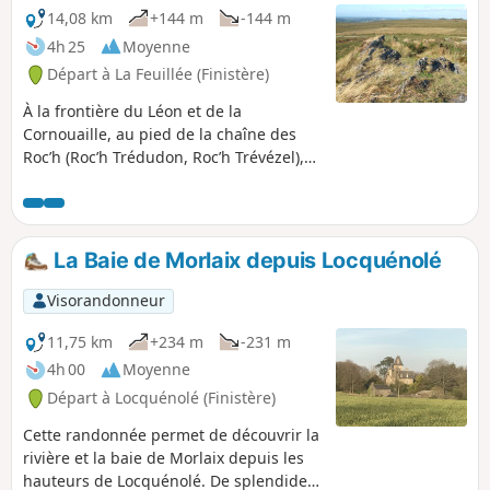
14,08 km
+144 m
-144 m
4h 25
Moyenne
Départ à La Feuillée (Finistère)
À la frontière du Léon et de la
Cornouaille, au pied de la chaîne des
Roc’h (Roc’h Trédudon, Roc’h Trévézel),
armature emblématique des Monts
d’Arrée, La Feuillée, bourg le plus haut
de Bretagne, mérite le détour.
La Baie de Morlaix depuis Locquénolé
Visorandonneur
11,75 km
+234 m
-231 m
4h 00
Moyenne
Départ à Locquénolé (Finistère)
Cette randonnée permet de découvrir la
rivière et la baie de Morlaix depuis les
hauteurs de Locquénolé. De splendides