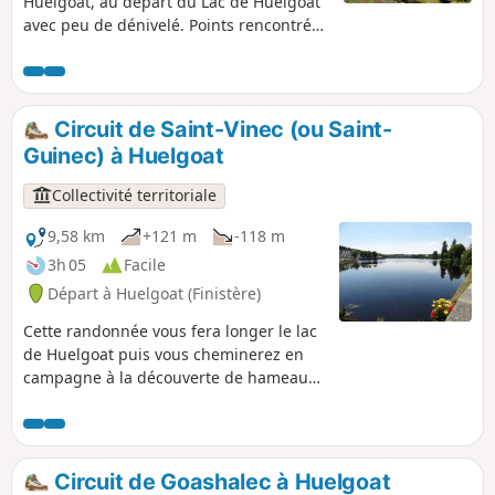
Huelgoat, au départ du Lac de Huelgoat
avec peu de dénivelé. Points rencontrés :
la Grotte du Diable, le Ménage de la
Vierge, la Roche Tremblante, le Pont
Rouge, la Grotte d'Artus, le Menhir de la
Mare aux Sangliers, la Mare aux
Circuit de Saint-Vinec (ou Saint-
Sangliers, le point de vue, le Camp
Guinec) à Huelgoat
d'Artus.
Collectivité territoriale
9,58 km
+121 m
-118 m
3h 05
Facile
Départ à Huelgoat (Finistère)
Cette randonnée vous fera longer le lac
de Huelgoat puis vous cheminerez en
campagne à la découverte de hameaux
et patrimoines chargés d'histoire : le
hameau du Crann et son fournil, le
Menhir du Cloître, la meule à ajonc.
Circuit de Goashalec à Huelgoat