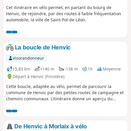
Cet itinéraire en vélo permet, en partant du bourg de
Henvic, de rejoindre, par des routes à faible fréquentation
automobile, la ville de Saint-Pol-de-Léon.
La boucle de Henvic
Visorandonneur
15,83 km
+140 m
-138 m
1h
Moyenne
Départ à Henvic (Finistère)
Cette boucle, adaptée au vélo, permet de parcourir la
commune de Henvic par des petites routes de campagne et
chemins communaux. L’itinéraire donne un aperçu du
positionnement de la commune de bord de mer et bordée
d'une rivière maritime (aber) La Penzé.
De Henvic à Morlaix à vélo