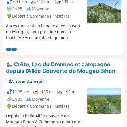
7,04 km
+138 m
-139 m
2h 25
Moyenne
Départ à Commana (Finistère)
Après une visite à la belle allée couverte
du Mougau, long passage dans la
tourbière voisine (platelage bien
aménagé) avant d'entamer la montée
sur la ligne de crête : découverte de la
croix (Croaz Mélar) et son histoire,
redescente tranquille.
Crête, Lac du Drennec et campagne
depuis l'Allée Couverte de Mougau Bihan
Visorandonneur
10,35 km
+195 m
-199 m
3h 30
Moyenne
Départ à Commana (Finistère)
Depuis la belle Allée Couverte de
Mougau Bihan à Commana, ce parcours