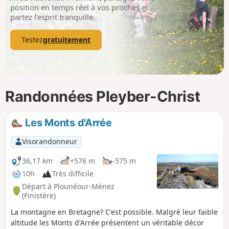
p
position en temps réel à vos proches et
partez l’esprit tranquille.
Testez
gratuitement
Randonnées Pleyber-Christ
Les Monts d'Arrée
Visorandonneur
36,17 km
+576 m
-575 m
10h
Très difficile
Départ à Plounéour-Ménez
(Finistère)
La montagne en Bretagne? C'est possible. Malgré leur faible
altitude les Monts d'Arrée présentent un véritable décor