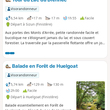
Visorandonneur
6,54 km
+17 m
-17 m
1h 55
Facile
Départ à Sizun (Finistère)
Aux portes des Monts d'Arrée, petite randonnée facile et
bucolique ne s'éloignant jamais du lac et sous couvert
forestier. La traversée par la passerelle flottante offre un joli
plus à cette balade.
Balade en Forêt de Huelgoat
Visorandonneur
5,74 km
+129 m
-130 m
2h 00
Facile
Départ à Huelgoat (Finistère)
Balade essentiellement en Forêt de