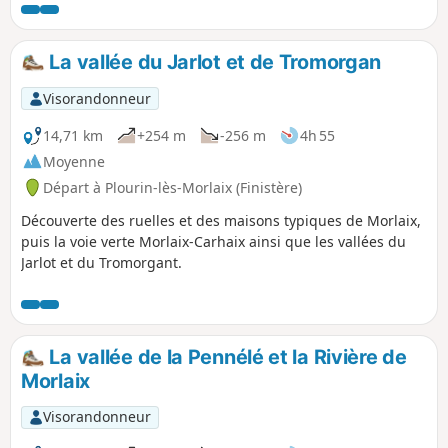
paysages, se dégage une impression surprenante,
empreinte à la fois d'irréel, de mystère mais aussi
d’authenticité, que nous connaissons bien en Bretagne
La vallée du Jarlot et de Tromorgan
intérieure.
Visorandonneur
14,71 km
+254 m
-256 m
4h 55
Moyenne
Départ à Plourin-lès-Morlaix (Finistère)
Découverte des ruelles et des maisons typiques de Morlaix,
puis la voie verte Morlaix-Carhaix ainsi que les vallées du
Jarlot et du Tromorgant.
La vallée de la Pennélé et la Rivière de
Morlaix
Visorandonneur