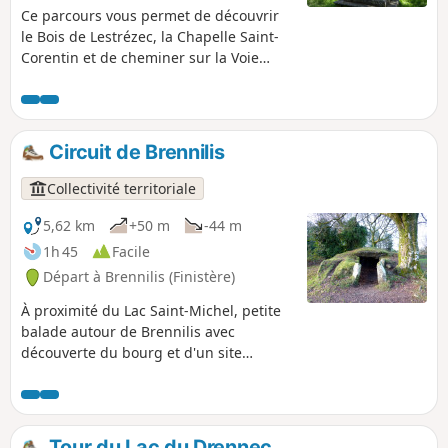
Ce parcours vous permet de découvrir
le Bois de Lestrézec, la Chapelle Saint-
Corentin et de cheminer sur la Voie
Verte n°7 La Vélodyssée, ancienne voie
ferrée qui longe la rivière le Squiriou.
Circuit de Brennilis
Collectivité territoriale
5,62 km
+50 m
-44 m
1h 45
Facile
Départ à Brennilis (Finistère)
À proximité du Lac Saint-Michel, petite
balade autour de Brennilis avec
découverte du bourg et d'un site
néolithique.
Tour du Lac du Drennec