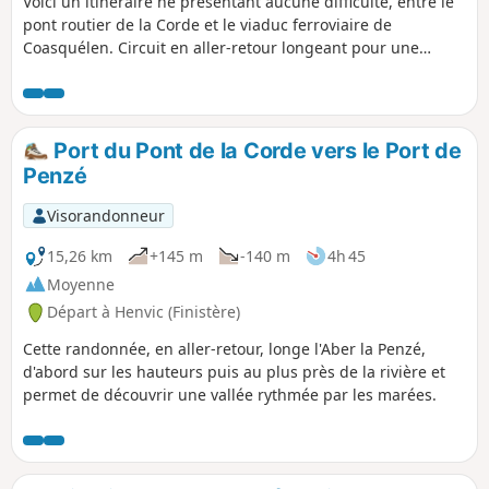
Voici un itinéraire ne présentant aucune difficulté, entre le
pont routier de la Corde et le viaduc ferroviaire de
Coasquélen. Circuit en aller-retour longeant pour une
partie l'aber de la Penzé. L'occasion de découvrir par des
panneaux d'informations l'histoire de ce pays entre terre et
mer.
Port du Pont de la Corde vers le Port de
Penzé
Visorandonneur
15,26 km
+145 m
-140 m
4h 45
Moyenne
Départ à Henvic (Finistère)
Cette randonnée, en aller-retour, longe l'Aber la Penzé,
d'abord sur les hauteurs puis au plus près de la rivière et
permet de découvrir une vallée rythmée par les marées.