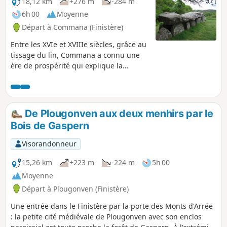
18,12 km
+276 m
-284 m
6h 00
Moyenne
Départ à Commana (Finistère)
Entre les XVIe et XVIIIe siècles, grâce au
tissage du lin, Commana a connu une
ère de prospérité qui explique la
richesse de son enclos paroissial.
Depuis le bourg dominé par le clocher
haut de 57 m, la vue s'étend au Nord
sur le plateau du Léon et au Sud
De Plougonven aux deux menhirs par le
jusqu'aux crêtes des Monts d'Arrée. Ce
Bois de Gaspern
parcours sur les crêtes et dans la
campagne permet de découvrir l'Allée
Visorandonneur
Couverte de Mougau Bihan longue de
14 m, une belle tourbière avec un circuit
15,26 km
+223 m
-224 m
5h 00
d'interprétation ainsi que d'anciennes
Moyenne
ardoisières.
Départ à Plougonven (Finistère)
Une entrée dans le Finistère par la porte des Monts d'Arrée
: la petite cité médiévale de Plougonven avec son enclos