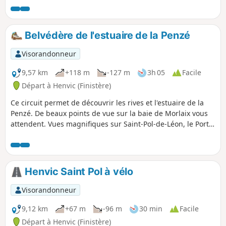
finisterien. Circuit praticable à VTT.
Belvédère de l'estuaire de la Penzé
Visorandonneur
9,57 km
+118 m
-127 m
3h 05
Facile
Départ à Henvic (Finistère)
Ce circuit permet de découvrir les rives et l'estuaire de la
Penzé. De beaux points de vue sur la baie de Morlaix vous
attendent. Vues magnifiques sur Saint-Pol-de-Léon, le Port
de Roscoff, l'Île Callot et Carantec
Henvic Saint Pol à vélo
Visorandonneur
9,12 km
+67 m
-96 m
30 min
Facile
Départ à Henvic (Finistère)