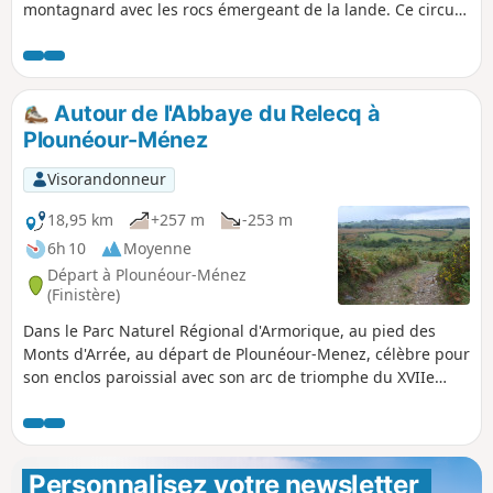
montagnard avec les rocs émergeant de la lande. Ce circuit
sur les crêtes des monts vous plongera dans un paysage de
bruyères, ajoncs et crêtes rocheuses proches de ceux de
l'Irlande ou du Pays de Galles. Attention : Depuis les
incendies de l'été 2022, un arrêté municipal interdit le
Autour de l'Abbaye du Relecq à
passage par la tourbière avant le point (10). Boucle
Plounéour-Ménez
actuellement impossible.
Visorandonneur
18,95 km
+257 m
-253 m
6h 10
Moyenne
Départ à Plounéour-Ménez
(Finistère)
Dans le Parc Naturel Régional d'Armorique, au pied des
Monts d'Arrée, au départ de Plounéour-Menez, célèbre pour
son enclos paroissial avec son arc de triomphe du XVIIe
siècle, ce circuit vous mènera, par des chemins creux et des
hameaux pittoresques, au Relecq connu pour sa belle
abbaye fondée en 1132. Vous pourrez y voir une grande
église romane, les vestiges d'un cloître, un étang et
Personnalisez votre newsletter 
d'anciens jardins entourés de douves. Le parcours se