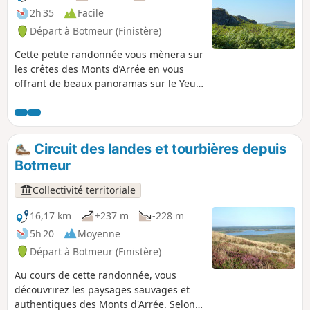
2h 35
Facile
Départ à Botmeur (Finistère)
Cette petite randonnée vous mènera sur
les crêtes des Monts d’Arrée en vous
offrant de beaux panoramas sur le Yeun
Elez et vous fera découvrir un bourg
chargé d’histoire.
Circuit des landes et tourbières depuis
Botmeur
Collectivité territoriale
16,17 km
+237 m
-228 m
5h 20
Moyenne
Départ à Botmeur (Finistère)
Au cours de cette randonnée, vous
découvrirez les paysages sauvages et
authentiques des Monts d'Arrée. Selon