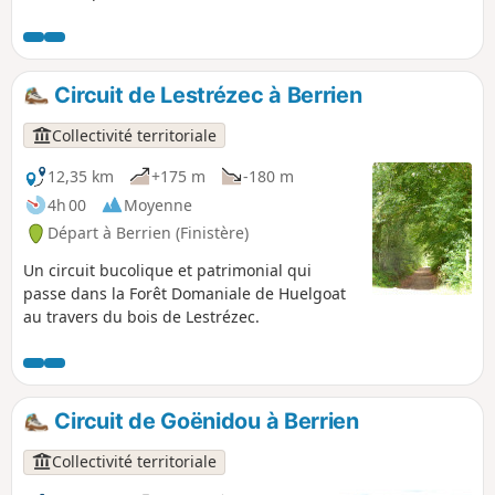
la légende, ici se situerait le Youdig,
l'une des portes de l'Enfer.
Circuit de Lestrézec à Berrien
Collectivité territoriale
12,35 km
+175 m
-180 m
4h 00
Moyenne
Départ à Berrien (Finistère)
Un circuit bucolique et patrimonial qui
passe dans la Forêt Domaniale de Huelgoat
au travers du bois de Lestrézec.
Circuit de Goënidou à Berrien
Collectivité territoriale