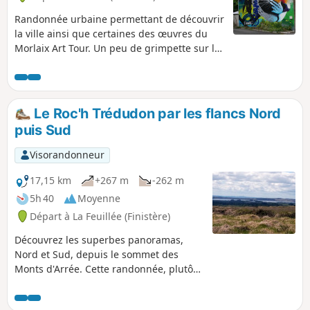
Randonnée urbaine permettant de découvrir
la ville ainsi que certaines des œuvres du
Morlaix Art Tour. Un peu de grimpette sur la
fin pour accéder au collège du Château et la
gare mais rien de très difficile.
Le Roc'h Trédudon par les flancs Nord
puis Sud
Visorandonneur
17,15 km
+267 m
-262 m
5h 40
Moyenne
Départ à La Feuillée (Finistère)
Découvrez les superbes panoramas,
Nord et Sud, depuis le sommet des
Monts d'Arrée. Cette randonnée, plutôt
tonique, parcourt la lande des crêtes,
traverse le petit bourg de Plounéour-