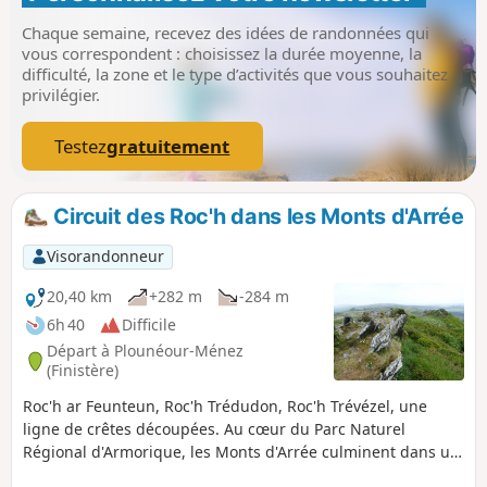
poursuit sur les crêtes.
Chaque semaine, recevez des idées de randonnées qui
vous correspondent : choisissez la durée moyenne, la
difficulté, la zone et le type d’activités que vous souhaitez
privilégier.
Testez
gratuitement
Circuit des Roc'h dans les Monts d'Arrée
Visorandonneur
20,40 km
+282 m
-284 m
6h 40
Difficile
Départ à Plounéour-Ménez
(Finistère)
Roc'h ar Feunteun, Roc'h Trédudon, Roc'h Trévézel, une
ligne de crêtes découpées. Au cœur du Parc Naturel
Régional d'Armorique, les Monts d'Arrée culminent dans un
paysage de landes, de bruyères et d'ajoncs. De ces