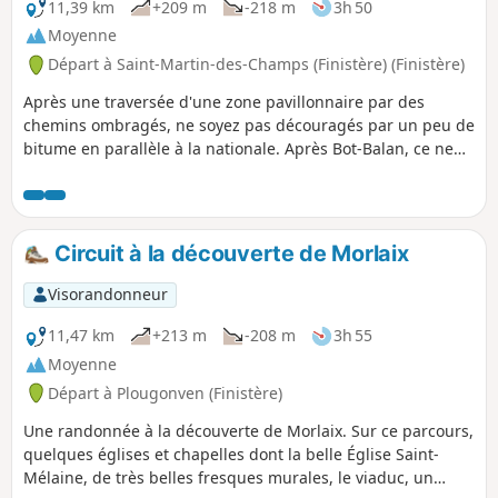
11,39 km
+209 m
-218 m
3h 50
Moyenne
Départ à Saint-Martin-des-Champs (Finistère) (Finistère)
Après une traversée d'une zone pavillonnaire par des
chemins ombragés, ne soyez pas découragés par un peu de
bitume en parallèle à la nationale. Après Bot-Balan, ce ne
sont plus que sentiers forestiers le long de la rivière. Après
la Chapelle de la Salette, ce sera une magnifique allée
couverte qui vous ramènera au départ.
Circuit à la découverte de Morlaix
Visorandonneur
11,47 km
+213 m
-208 m
3h 55
Moyenne
Départ à Plougonven (Finistère)
Une randonnée à la découverte de Morlaix. Sur ce parcours,
quelques églises et chapelles dont la belle Église Saint-
Mélaine, de très belles fresques murales, le viaduc, un