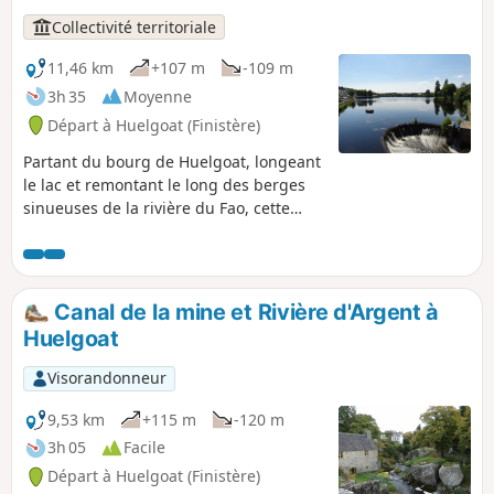
Collectivité territoriale
11,46 km
+107 m
-109 m
3h 35
Moyenne
Départ à Huelgoat (Finistère)
Partant du bourg de Huelgoat, longeant
le lac et remontant le long des berges
sinueuses de la rivière du Fao, cette
randonnée vous mènera à la découverte
de hameaux et de patrimoines porteurs
d'une histoire et de pratiques
anciennes.
Canal de la mine et Rivière d'Argent à
Huelgoat
Visorandonneur
9,53 km
+115 m
-120 m
3h 05
Facile
Départ à Huelgoat (Finistère)