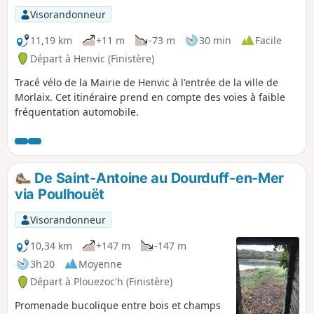
Visorandonneur
11,19 km
+11 m
-73 m
30 min
Facile
Départ à Henvic (Finistère)
Tracé vélo de la Mairie de Henvic à l'entrée de la ville de
Morlaix. Cet itinéraire prend en compte des voies à faible
fréquentation automobile.
De Saint-Antoine au Dourduff-en-Mer
via Poulhouët
Visorandonneur
10,34 km
+147 m
-147 m
3h 20
Moyenne
Départ à Plouezoc'h (Finistère)
Promenade bucolique entre bois et champs