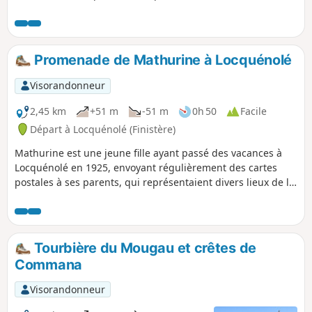
points de vue vous attendent.
Promenade de Mathurine à Locquénolé
Visorandonneur
2,45 km
+51 m
-51 m
0h 50
Facile
Départ à Locquénolé (Finistère)
Mathurine est une jeune fille ayant passé des vacances à
Locquénolé en 1925, envoyant régulièrement des cartes
postales à ses parents, qui représentaient divers lieux de la
commune, accompagnées d'une petite histoire. La
commune a imaginé cette courte randonnée passant par
les sites montrés par ces cartes postales. Elle est ponctuée
par des panneaux explicatifs. Vous découvrirez une belle
Tourbière du Mougau et crêtes de
église, un lavoir, des arbres remarquables.
Commana
Visorandonneur