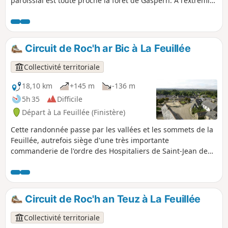
paroissial est toute proche la forêt de Gaspern. À l'extrémité
Sud de cette itinéraire, deux menhirs demandent de la
compagnie dans un champ.
Circuit de Roc'h ar Bic à La Feuillée
Collectivité territoriale
18,10 km
+145 m
-136 m
5h 35
Difficile
Départ à La Feuillée (Finistère)
Cette randonnée passe par les vallées et les sommets de la
Feuillée, autrefois siège d'une très importante
commanderie de l'ordre des Hospitaliers de Saint-Jean de
Jérusalem.
Circuit de Roc'h an Teuz à La Feuillée
Collectivité territoriale