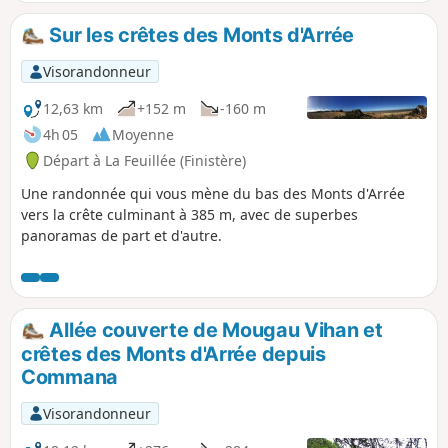
Ménez, puis aborde les chemins boisés
de la forêt des alentours de La Feuillée.
Sur les crêtes des Monts d'Arrée
Visorandonneur
12,63 km
+152 m
-160 m
4h 05
Moyenne
Départ à La Feuillée (Finistère)
Une randonnée qui vous mène du bas des Monts d'Arrée
vers la crête culminant à 385 m, avec de superbes
panoramas de part et d'autre.
Allée couverte de Mougau Vihan et
crêtes des Monts d'Arrée depuis
Commana
Visorandonneur