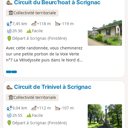
Circuit du Beurc'hoat à Scrignac
Collectivité territoriale
7,45 km
+118 m
-119 m
2h 30
Facile
Départ à Scrignac (Finistère)
Avec cette randonnée, vous cheminerez
sur une petite portion de la Voie Verte
n°7 La Vélodyssée puis dans le Nord de
la Forêt de Huelgoat et traverserez
plusieurs hameaux des Monts d'Arrée.
Circuit de Trinivel à Scrignac
Collectivité territoriale
9,04 km
+112 m
-107 m
2h 55
Facile
Départ à Scrignac (Finistère)