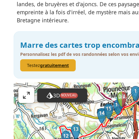
landes, de bruyères et d'ajoncs. De ces paysag
empreinte à la fois d'irréel, de mystère mais a
Bretagne intérieure.
Marre des cartes trop encombra
Personnalisez les pdf de vos randonnées selon vos envi
Testez
gratuitement
1
3D
NOUVEAU
17
A
16
ff
15
14
i
c
13
h
12
e