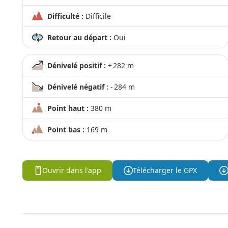
Difficulté :
Difficile
Retour au départ :
Oui
Dénivelé positif :
+ 282 m
Dénivelé négatif :
- 284 m
Point haut :
380 m
Point bas :
169 m
Ouvrir dans l'app
Télécharger le GPX