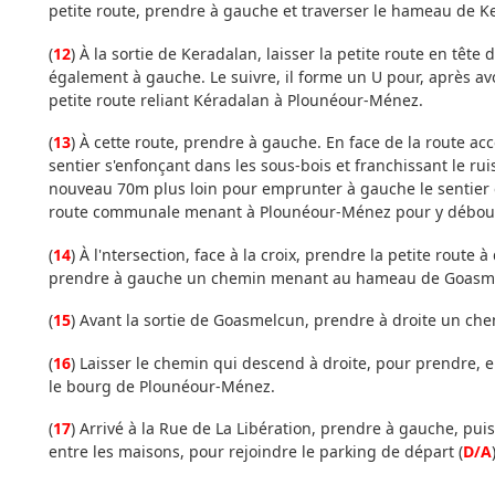
petite route, prendre à gauche et traverser le hameau de K
(
12
) À la sortie de Keradalan, laisser la petite route en têt
également à gauche. Le suivre, il forme un U pour, après a
petite route reliant Kéradalan à Plounéour-Ménez.
(
13
) À cette route, prendre à gauche. En face de la route a
sentier s'enfonçant dans les sous-bois et franchissant le rui
nouveau 70m plus loin pour emprunter à gauche le sentier e
route communale menant à Plounéour-Ménez pour y débouc
(
14
) À l'ntersection, face à la croix, prendre la petite rout
prendre à gauche un chemin menant au hameau de Goasm
(
15
) Avant la sortie de Goasmelcun, prendre à droite un ch
(
16
) Laisser le chemin qui descend à droite, pour prendre, e
le bourg de Plounéour-Ménez.
(
17
) Arrivé à la Rue de La Libération, prendre à gauche, pui
entre les maisons, pour rejoindre le parking de départ (
D/A