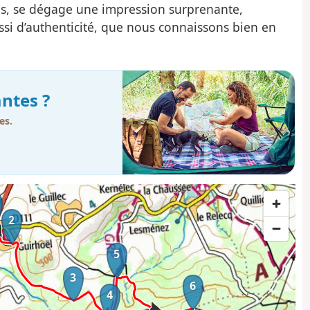
es, se dégage une impression surprenante,
ussi d’authenticité, que nous connaissons bien en
ntes ?
es.
2
5
3
6
4