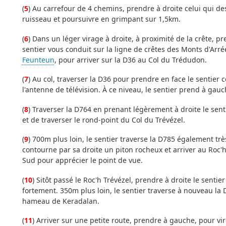
(
5
) Au carrefour de 4 chemins, prendre à droite celui qui des
ruisseau et poursuivre en grimpant sur 1,5km.
(
6
) Dans un léger virage à droite, à proximité de la crête, pr
sentier vous conduit sur la ligne de crêtes des Monts d'Arré
Feunteun
, pour arriver sur la D36 au Col du Trédudon.
(
7
) Au col, traverser la D36 pour prendre en face le sentier
l'antenne de télévision. À ce niveau, le sentier prend à gau
(
8
) Traverser la D764 en prenant légèrement à droite le sent
et de traverser le rond-point du Col du Trévézel.
(
9
) 700m plus loin, le sentier traverse la D785 également trè
contourne par sa droite un piton rocheux et arriver au Roc'h 
Sud pour apprécier le point de vue.
(
10
) Sitôt passé le Roc'h Trévézel, prendre à droite le sent
fortement. 350m plus loin, le sentier traverse à nouveau la 
hameau de Keradalan.
(
11
) Arriver sur une petite route, prendre à gauche, pour vir