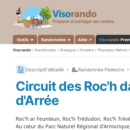
V
i
s
o
r
a
Outils
Randonnées
Aide ↗
Viso
rando
Pre
n
Visorando
Randonnées
Bretagne
Finistère
Plounéour-Ménez
d
o
Descriptif détaillé
•
Randonnée Pédestre
•
Circuit des Roc'h 
d'Arrée
Roc'h ar Feunteun, Roc'h Trédudon, Roc'h Trévé
Au cœur du Parc Naturel Régional d'Armorique,