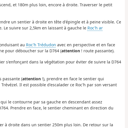
cend, et 180m plus loin, encore à droite. Traverser le petit
endre un sentier à droite en tête d'épingle et à peine visible. Ce
e. Le suivre sur 2,5km en laissant à gauche le
Roc'h ar
 conduisant au
Roc'h Trédudon
avec en perspective et en face
che pour déboucher sur la D764 (
attention
! route passante).
ier s'enfonçant dans la végétation pour éviter de suivre la D764
s passante (
attention
!), prendre en face le sentier qui
Trévézel. Il est possible d'escalader ce Roc'h par son versant
ier qui le contourne par sa gauche en descendant assez
D764. Prendre en face, le sentier cheminant en direction du
er à droite dans un sentier 250m plus loin. De retour sur la