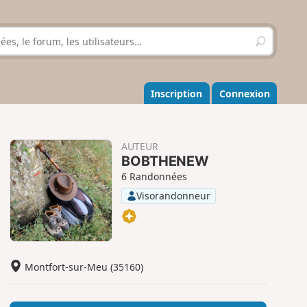
R
e
c
h
e
Inscription
Connexion
r
c
h
e
AUTEUR
r
BOBTHENEW
6 Randonnées
Visorandonneur
Montfort-sur-Meu (35160)