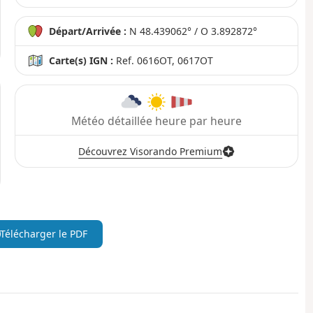
Départ/Arrivée :
N 48.439062° / O 3.892872°
Carte(s) IGN :
Ref. 0616OT, 0617OT
Météo détaillée heure par heure
Découvrez Visorando Premium
Télécharger le PDF