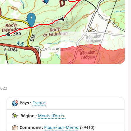
7
4km
12km
20km
2023
Pays :
France
Région :
Monts d'Arrée
Commune :
Plounéour-Ménez
(29410)