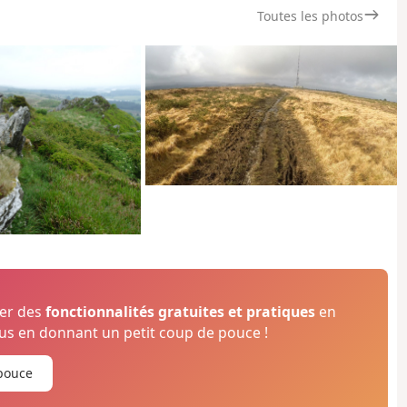
Toutes les photos
ser des
fonctionnalités gratuites et pratiques
en
s en donnant un petit coup de pouce !
pouce