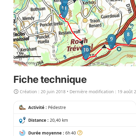
r
11
l
a
c
8
a
9
r
10
t
1 km
e
Attributions
e
n
Fiche technique
g
r
Création :
20 juin 2018
• Dernière modification :
19 août 
a
n
Activité :
Pédestre
d
Distance :
20,40 km
Durée moyenne :
6h 40