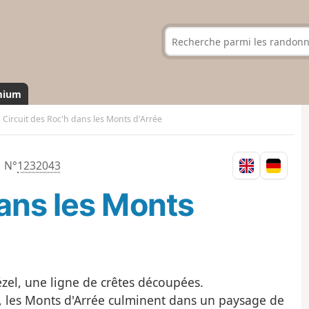
mium
Circuit des Roc'h dans les Monts d'Arrée
N°
1232043
dans les Monts
zel, une ligne de crêtes découpées.
 les Monts d'Arrée culminent dans un paysage de