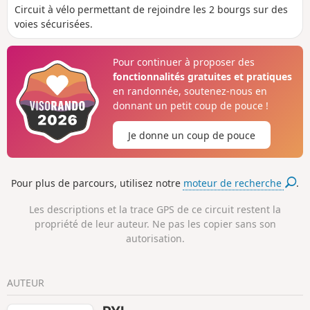
Circuit à vélo permettant de rejoindre les 2 bourgs sur des
voies sécurisées.
Pour continuer à proposer des
fonctionnalités gratuites et pratiques
en randonnée, soutenez-nous en
donnant un petit coup de pouce !
Je donne un coup de pouce
Pour plus de parcours, utilisez notre
moteur de recherche
.
Les descriptions et la trace GPS de ce circuit restent la
propriété de leur auteur. Ne pas les copier sans son
autorisation.
AUTEUR