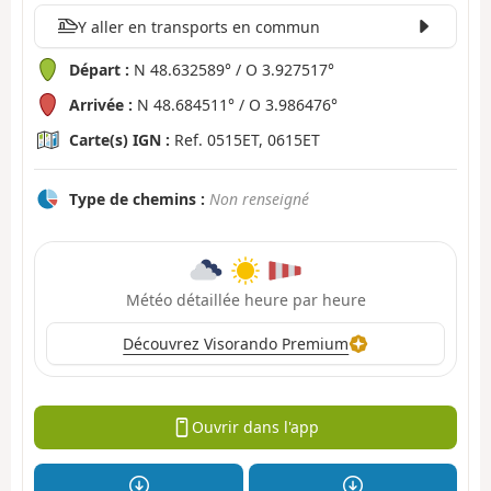
Y aller en transports en commun
Départ :
N 48.632589° / O 3.927517°
Arrivée :
N 48.684511° / O 3.986476°
Carte(s) IGN :
Ref. 0515ET, 0615ET
Type de chemins :
Non renseigné
Météo détaillée heure par heure
Découvrez Visorando Premium
Ouvrir dans l'app