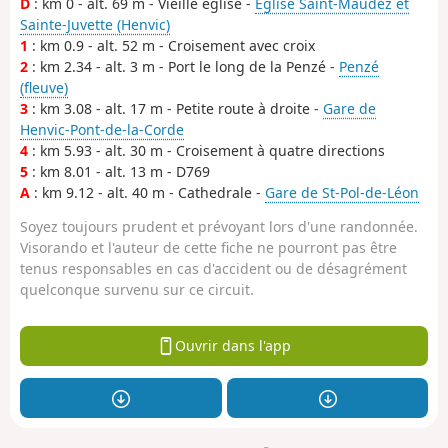
D
: km 0 - alt. 69 m - Vieille église -
Église Saint-Maudez et
Sainte-Juvette (Henvic)
1
: km 0.9 - alt. 52 m - Croisement avec croix
2
: km 2.34 - alt. 3 m - Port le long de la Penzé -
Penzé
(fleuve)
3
: km 3.08 - alt. 17 m - Petite route à droite -
Gare de
Henvic-Pont-de-la-Corde
4
: km 5.93 - alt. 30 m - Croisement à quatre directions
5
: km 8.01 - alt. 13 m - D769
A
: km 9.12 - alt. 40 m - Cathedrale -
Gare de St-Pol-de-Léon
Soyez toujours prudent et prévoyant lors d'une randonnée.
Visorando et l'auteur de cette fiche ne pourront pas être
tenus responsables en cas d'accident ou de désagrément
quelconque survenu sur ce circuit.
Ouvrir dans l'app