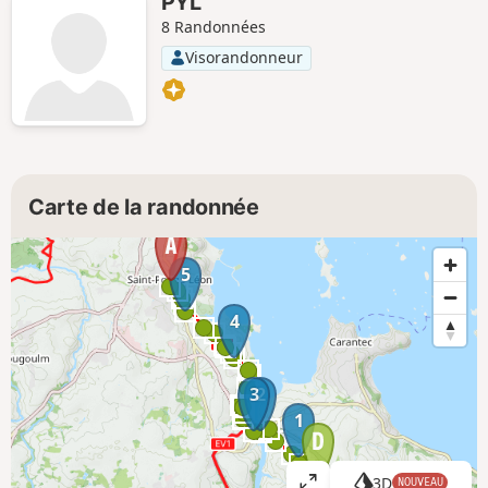
PYL
8 Randonnées
Visorandonneur
Carte de la randonnée
5
4
3
2
1
3D
NOUVEAU