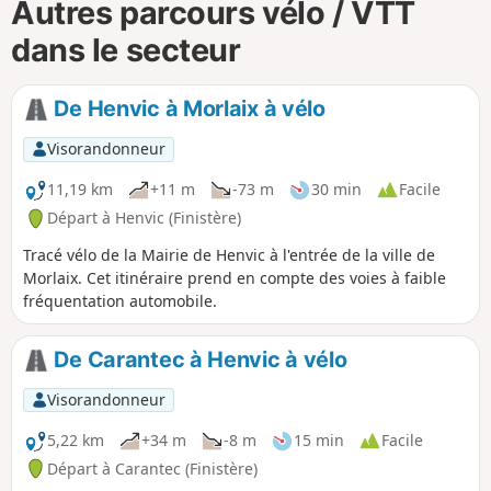
Autres parcours vélo / VTT
dans le secteur
De Henvic à Morlaix à vélo
Visorandonneur
11,19 km
+11 m
-73 m
30 min
Facile
Départ à Henvic (Finistère)
Tracé vélo de la Mairie de Henvic à l'entrée de la ville de
Morlaix. Cet itinéraire prend en compte des voies à faible
fréquentation automobile.
De Carantec à Henvic à vélo
Visorandonneur
5,22 km
+34 m
-8 m
15 min
Facile
Départ à Carantec (Finistère)