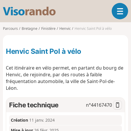
V
O
i
u
s
v
o
Parcours
Bretagne
Finistère
Henvic
Henvic Saint Pol à vélo
r
r
i
a
r
n
Henvic Saint Pol à vélo
l
d
a
o
n
Cet itinéraire en vélo permet, en partant du bourg de
a
Henvic, de rejoindre, par des routes à faible
v
fréquentation automobile, la ville de Saint-Pol-de-
i
g
Léon.
a
t
Fiche technique
n°
44167470
i
o
n
Création
11 janv. 2024
Mise à jour
26 févr. 2025