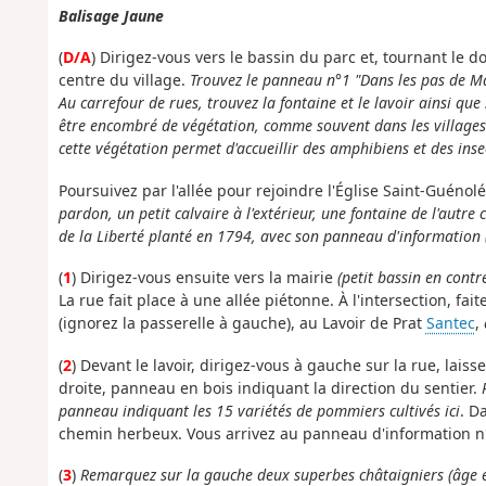
Balisage Jaune
(
D/A
) Dirigez-vous vers le bassin du parc et, tournant le do
centre du village.
Trouvez le panneau n°1 "Dans les pas de M
Au carrefour de rues, trouvez la fontaine et le lavoir ainsi q
être encombré de végétation, comme souvent dans les villages :
cette végétation permet d'accueillir des amphibiens et des inse
Poursuivez par l'allée pour rejoindre l'Église Saint-Guénol
pardon, un petit calvaire à l'extérieur, une fontaine de l'autre c
de la Liberté planté en 1794, avec son panneau d'information 
(
1
) Dirigez-vous ensuite vers la mairie
(petit bassin en contr
La rue fait place à une allée piétonne. À l'intersection, fa
(ignorez la passerelle à gauche), au Lavoir de Prat
Santec
,
(
2
) Devant le lavoir, dirigez-vous à gauche sur la rue, lais
droite, panneau en bois indiquant la direction du sentier.
panneau indiquant les 15 variétés de pommiers cultivés ici
. D
chemin herbeux. Vous arrivez au panneau d'information 
(
3
)
Remarquez sur la gauche deux superbes châtaigniers (âge es