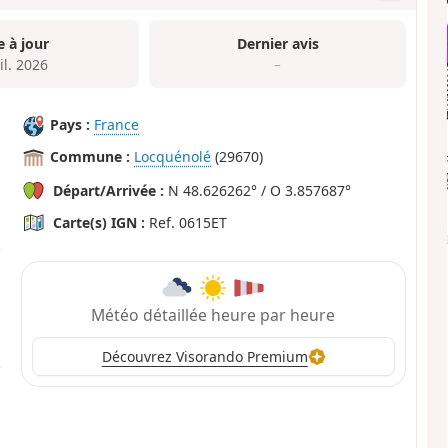
e à jour
Dernier avis
il. 2026
–
Pays :
France
Commune :
Locquénolé
(29670)
Départ/Arrivée :
N 48.626262° / O 3.857687°
Carte(s) IGN :
Ref. 0615ET
Météo détaillée heure par heure
Découvrez Visorando Premium