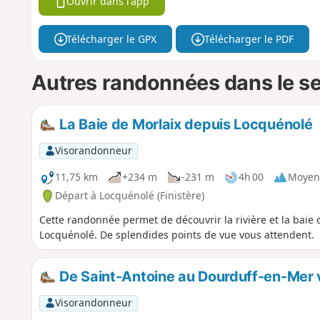
Ouvrir dans l'app
Télécharger le GPX
Télécharger le PDF
Autres randonnées dans le s
La Baie de Morlaix depuis Locquénolé
Visorandonneur
11,75 km
+234 m
-231 m
4h 00
Moyen
Départ à Locquénolé (Finistère)
Cette randonnée permet de découvrir la rivière et la baie
Locquénolé. De splendides points de vue vous attendent.
De Saint-Antoine au Dourduff-en-Mer 
Visorandonneur