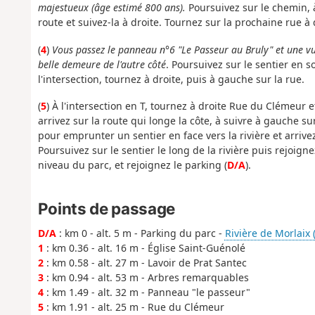
majestueux (âge estimé 800 ans).
Poursuivez sur le chemin, à
route et suivez-la à droite. Tournez sur la prochaine rue à
(
4
)
Vous passez le panneau n°6 "Le Passeur au Bruly" et une vue
belle demeure de l'autre côté
. Poursuivez sur le sentier en s
l'intersection, tournez à droite, puis à gauche sur la rue.
(
5
) À l'intersection en T, tournez à droite Rue du Clémeur e
arrivez sur la route qui longe la côte, à suivre à gauche su
pour emprunter un sentier en face vers la rivière et arri
Poursuivez sur le sentier le long de la rivière puis rejoig
niveau du parc, et rejoignez le parking (
D/A
).
Points de passage
D/A
: km 0 - alt. 5 m - Parking du parc -
Rivière de Morlaix (
1
: km 0.36 - alt. 16 m - Église Saint-Guénolé
2
: km 0.58 - alt. 27 m - Lavoir de Prat Santec
3
: km 0.94 - alt. 53 m - Arbres remarquables
4
: km 1.49 - alt. 32 m - Panneau "le passeur"
5
: km 1.91 - alt. 25 m - Rue du Clémeur