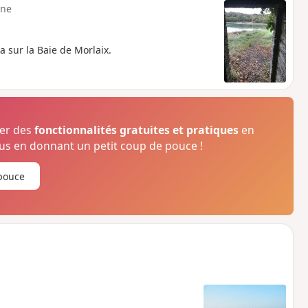
ne
sur la Baie de Morlaix.
ser des
fonctionnalités gratuites et pratiques
en
s en donnant un petit coup de pouce !
pouce