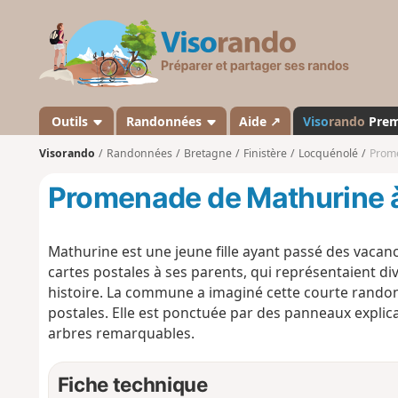
V
i
s
o
r
a
Outils
Randonnées
Aide ↗
Viso
rando
Pre
n
Visorando
Randonnées
Bretagne
Finistère
Locquénolé
Prom
d
o
Promenade de Mathurine 
Mathurine est une jeune fille ayant passé des vaca
cartes postales à ses parents, qui représentaient 
histoire. La commune a imaginé cette courte randon
postales. Elle est ponctuée par des panneaux explicat
arbres remarquables.
Fiche technique