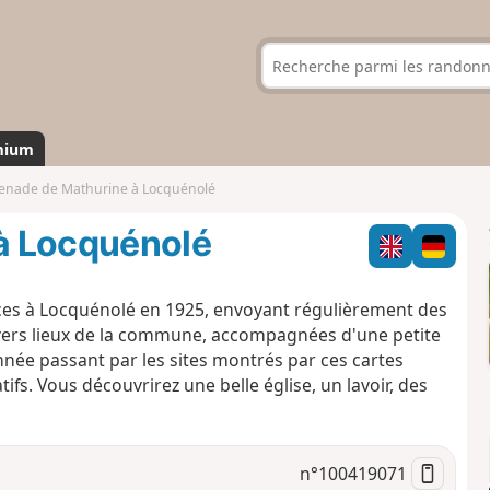
mium
enade de Mathurine à Locquénolé
à Locquénolé
nces à Locquénolé en 1925, envoyant régulièrement des
divers lieux de la commune, accompagnées d'une petite
née passant par les sites montrés par ces cartes
ifs. Vous découvrirez une belle église, un lavoir, des
n°
100419071