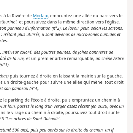
s à la Rivière de
Morlaix
, empruntez une allée du parc vers le
athurine",
et poursuivez dans la même direction vers l'église.
ue son panneau d'information
(n°2)
.
Le lavoir peut, selon les saisons,
 n'étant plus utilisés, il sont devenus de micro-zones humides et
ctes.
é,
intérieur coloré, des poutres peintes, de jolies bannières de
ôté de la rue,
et un premier arbre remarquable,
un chêne Arbre
(n°3)
.
ebas)
puis tournez à droite en laissant la mairie sur la gauche.
ites un droite-gauche pour suivre une allée qui mène, tout droit
et son panneau
(n°4)
.
sez le parking de l'école à droite, puis empruntez un chemin à
Plus loin, passez le long d'un verger assez récent (en 2026) avec un
ans le virage du chemin à droite, poursuivez tout droit sur le
n°5
"Les arbres de Saint-Guénolé"
.
timé 500 ans), puis peu après sur la droite du chemin, un if