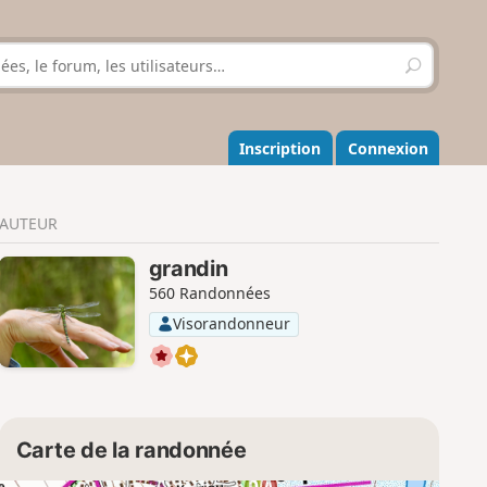
R
e
c
h
e
Inscription
Connexion
r
c
h
AUTEUR
e
r
grandin
560 Randonnées
Visorandonneur
Carte de la randonnée