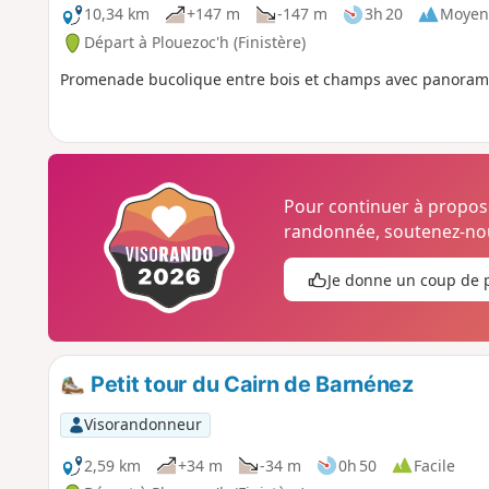
10,34 km
+147 m
-147 m
3h 20
Moyen
Départ à Plouezoc'h (Finistère)
Promenade bucolique entre bois et champs avec panorama 
Pour continuer à propo
randonnée, soutenez-nou
Je donne un coup de 
Petit tour du Cairn de Barnénez
Visorandonneur
2,59 km
+34 m
-34 m
0h 50
Facile