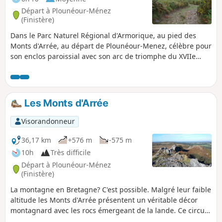
Départ à Plounéour-Ménez
(Finistère)
Dans le Parc Naturel Régional d'Armorique, au pied des
Monts d'Arrée, au départ de Plounéour-Menez, célèbre pour
son enclos paroissial avec son arc de triomphe du XVIIe
siècle, ce circuit vous mènera, par des chemins creux et des
hameaux pittoresques, au Relecq connu pour sa belle
abbaye fondée en 1132. Vous pourrez y voir une grande
église romane, les vestiges d'un cloître, un étang et
Les Monts d'Arrée
d'anciens jardins entourés de douves. Le parcours se
poursuit sur les crêtes.
Visorandonneur
36,17 km
+576 m
-575 m
10h
Très difficile
Départ à Plounéour-Ménez
(Finistère)
La montagne en Bretagne? C'est possible. Malgré leur faible
altitude les Monts d'Arrée présentent un véritable décor
montagnard avec les rocs émergeant de la lande. Ce circuit
sur les crêtes des monts vous plongera dans un paysage de