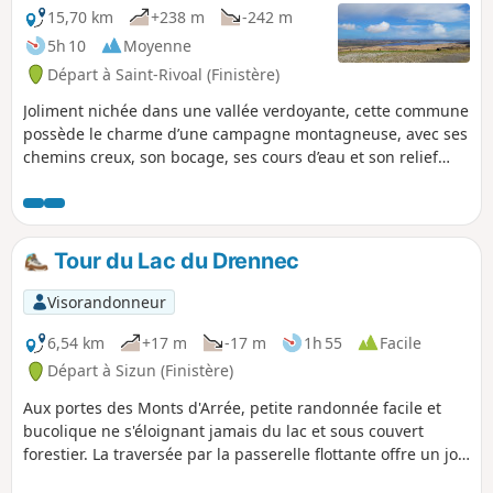
15,70 km
+238 m
-242 m
5h 10
Moyenne
Départ à Saint-Rivoal (Finistère)
Joliment nichée dans une vallée verdoyante, cette commune
possède le charme d’une campagne montagneuse, avec ses
chemins creux, son bocage, ses cours d’eau et son relief
tourmenté. Le nom de la commune tient son origine du
nom du patron de la paroisse, Saint'Rivoal, anciennement
Riwall,nom d’une grande famille de l’émigration bretonne
de Grande-Bretagne aux 5e et 6e siècles. Saint-Rivoal est
Tour du Lac du Drennec
labellisée « Communes du Patrimoine Rural de Bretagne».
Visorandonneur
6,54 km
+17 m
-17 m
1h 55
Facile
Départ à Sizun (Finistère)
Aux portes des Monts d'Arrée, petite randonnée facile et
bucolique ne s'éloignant jamais du lac et sous couvert
forestier. La traversée par la passerelle flottante offre un joli
plus à cette balade.