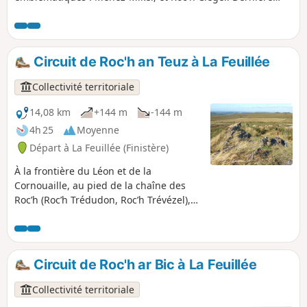
rencontre : un étrange alignement mégalithique perdu
dans la lande "An Eured Veign" (La Noce de Pierres).
Circuit de Roc'h an Teuz à La Feuillée
Collectivité territoriale
14,08 km
+144 m
-144 m
4h 25
Moyenne
Départ à La Feuillée (Finistère)
À la frontière du Léon et de la
Cornouaille, au pied de la chaîne des
Roc’h (Roc’h Trédudon, Roc’h Trévézel),
armature emblématique des Monts
d’Arrée, La Feuillée, bourg le plus haut
de Bretagne, mérite le détour.
Circuit de Roc'h ar Bic à La Feuillée
Collectivité territoriale