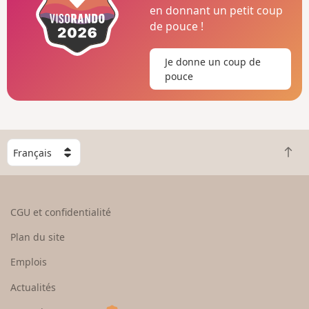
en donnant un petit coup
de pouce !
Je donne un coup de
pouce
C
R
h
e
o
t
i
o
s
CGU et confidentialité
u
i
r
s
Plan du site
e
s
n
e
Emplois
h
z
Actualités
a
u
u
n