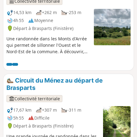
Collectivité territoriale
comme l'Église Notre-Dame et Saint-
Tugen et son ossuaire du XVIe siècle
14,53 km
+262 m
-253 m
connu pour sa statue de l'Ankou tenant
4h 55
Moyenne
un javelot avec l'inscription « Je vous tue
Départ à Brasparts (Finistère)
tous ».
Une randonnée dans les Monts d'Arrée
qui permet de sillonner l'Ouest et le
Nord-Est de la commune. À découvrir,
en chemin, la richesse du patrimoine
religieux de Brasparts.
Circuit du Ménez au départ de
Brasparts
Collectivité territoriale
17,67 km
+307 m
-311 m
5h 55
Difficile
Départ à Brasparts (Finistère)
Une grande journée de randonnée dans les