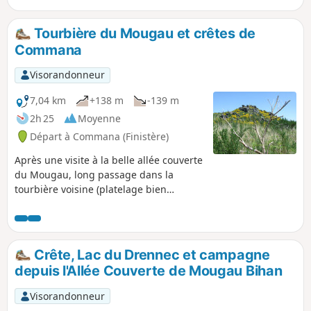
Tourbière du Mougau et crêtes de
Commana
Visorandonneur
7,04 km
+138 m
-139 m
2h 25
Moyenne
Départ à Commana (Finistère)
Après une visite à la belle allée couverte
du Mougau, long passage dans la
tourbière voisine (platelage bien
aménagé) avant d'entamer la montée
sur la ligne de crête : découverte de la
croix (Croaz Mélar) et son histoire,
redescente tranquille.
Crête, Lac du Drennec et campagne
depuis l'Allée Couverte de Mougau Bihan
Visorandonneur