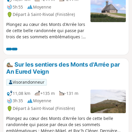
5h 55
Moyenne
Départ à Saint-Rivoal (Finistère)
Plongez au cœur des Monts d'Arrée lors
de cette belle randonnée qui passe par
trois de ses sommets emblématiques :
Ménez-Mikel, Tuchenn Kador et Roc'h
Cléger. Le circuit permet aussi de
découvrir deux villages pittoresques et
de traverser une zone de tourbières : le
Sur les sentiers des Monts d'Arrée par
" Yeun Elez ". C'est là que la tradition
An Eured Veign
bretonne situait la porte de l'enfer.
Dernière rencontre : un étrange
Visorandonneur
alignement mégalithique perdu dans la
lande "An Eured Veign" (La Noce de
11,08 km
+135 m
-131 m
Pierres). Attention : voir infos pratiques
3h 35
Moyenne
Départ à Saint-Rivoal (Finistère)
Plongez au cœur des Monts d'Arrée lors de cette belle
randonnée qui passe par deux de ses sommets
emblématiques : Ménez-Mikel, et Roc'h Cléger. Dernière