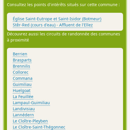
Consultez les points d'intérêts situés sur cette commune :
Église Saint-Eutrope et Saint-Isidor (Botmeur)
Stêr-Red (cours d'eau) - Affluent de l'Ellez
Découvrez aussi les circuits de randonnée des communes
à proximité
Berrien
Brasparts
Brennilis
Collorec
Commana
Guimiliau
Huelgoat
La Feuillée
Lampaul-Guimiliau
Landivisiau
Lannédern
Le Cloître-Pleyben
Le Cloître-Saint-Thégonnec