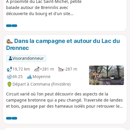
À proximité du Lac Saint-Michel, petite
balade autour de Brennilis avec
découverte du bourg et d'un site
néolithique.
Dans la campagne et autour du Lac du
Drennec
Visorandonneur
19,72 km
+281 m
-287 m
6h 25
Moyenne
Départ à Commana (Finistère)
Circuit varié où l'on peut découvrir des aspects de la
campagne bretonne qui a peu changé. Traversée de landes
et bois, passage par des hameaux isolés pour retrouver le
lac et ses abords aménagés.