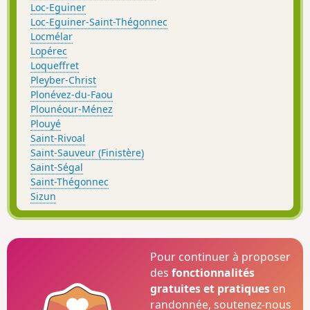
Loc-Eguiner
Loc-Eguiner-Saint-Thégonnec
Locmélar
Lopérec
Loqueffret
Pleyber-Christ
Plonévez-du-Faou
Plounéour-Ménez
Plouyé
Saint-Rivoal
Saint-Sauveur (Finistère)
Saint-Ségal
Saint-Thégonnec
Sizun
Pour continuer à proposer
des
fonctionnalités
gratuites et pratiques
en
randonnée, soutenez-nous