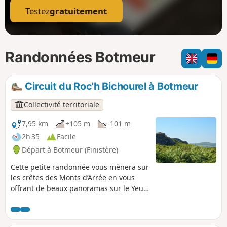
Testez
gratuitement
Randonnées Botmeur
Circuit du Roc'h Bichourel à Botmeur
Collectivité territoriale
7,95 km
+105 m
-101 m
2h 35
Facile
Départ à Botmeur (Finistère)
Cette petite randonnée vous mènera sur
les crêtes des Monts d’Arrée en vous
offrant de beaux panoramas sur le Yeun
Elez et vous fera découvrir un bourg
chargé d’histoire.