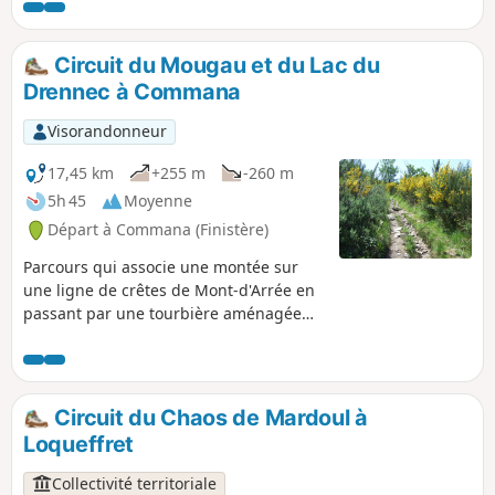
Circuit du Mougau et du Lac du
Drennec à Commana
Visorandonneur
17,45 km
+255 m
-260 m
5h 45
Moyenne
Départ à Commana (Finistère)
Parcours qui associe une montée sur
une ligne de crêtes de Mont-d'Arrée en
passant par une tourbière aménagée
puis un tour du Lac du Drennec,
deuxième plan d’eau du Finistère. Ce lac
artificiel d’environ 110 ha construit en
1981 approvisionne en eau potable près
Circuit du Chaos de Mardoul à
de 400 000 habitants du Finistère et est
Loqueffret
alimenté par l'Élorn.Passage par des
hameaux au beau bâti traditionnel ainsi
Collectivité territoriale