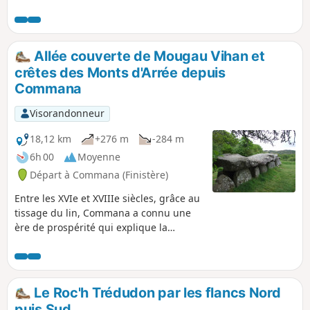
Allée couverte de Mougau Vihan et
crêtes des Monts d'Arrée depuis
Commana
Visorandonneur
18,12 km
+276 m
-284 m
6h 00
Moyenne
Départ à Commana (Finistère)
Entre les XVIe et XVIIIe siècles, grâce au
tissage du lin, Commana a connu une
ère de prospérité qui explique la
richesse de son enclos paroissial.
Depuis le bourg dominé par le clocher
haut de 57 m, la vue s'étend au Nord
sur le plateau du Léon et au Sud
Le Roc'h Trédudon par les flancs Nord
jusqu'aux crêtes des Monts d'Arrée. Ce
puis Sud