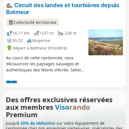
Circuit des landes et tourbières depuis
Botmeur
Collectivité territoriale
16,17 km
+237 m
-228 m
5h 20
Moyenne
Départ à Botmeur (Finistère)
Au cours de cette randonnée, vous
découvrirez les paysages sauvages et
authentiques des Monts d'Arrée. Selon
la légende, ici se situerait le Youdig,
l'une des portes de l'Enfer.
Des offres exclusives réservées
aux membres
Viso
rando
Premium
Jusqu’à
20% de réduction
sur votre équipement de
randonnée chez nos enseignes partenaires, spécialistes des