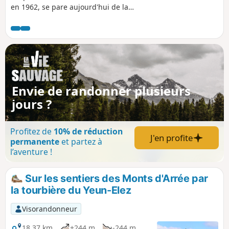
en 1962, se pare aujourd'hui de la
retenue d'eau du barrage de Nestavel.
Autrefois, seules les landes désertiques
donnaient toute sa dimension sauvage
à cette cuvette que la légende bretonne
dit constituer les 'Portes de l'enfer'.
Laissez-vous envoûter par le lieu et ses
légendes. La suite du parcours vous fait
Envie de randonner plusieurs
monter sur les deux sommets voisins :
jours ?
Tuchenn Kador (384 m) et Menez Mikel
(381 m).
Profitez de
10% de réduction
J'en profite
permanente
et partez à
l’aventure !
Sur les sentiers des Monts d'Arrée par
la tourbière du Yeun-Elez
Visorandonneur
18,37 km
+244 m
-244 m