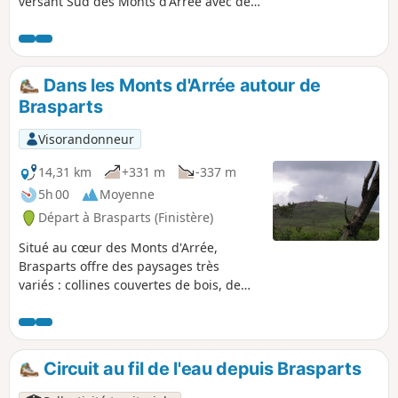
versant Sud des Monts d'Arrée avec des
paysages variés et des sites chargés
d'histoire.
Dans les Monts d'Arrée autour de
Brasparts
Visorandonneur
14,31 km
+331 m
-337 m
5h 00
Moyenne
Départ à Brasparts (Finistère)
Situé au cœur des Monts d'Arrée,
Brasparts offre des paysages très
variés : collines couvertes de bois, de
landes ou de riches cultures, vallées
encaissées avec de nombreux
pâturages, le bocage restant assez
dense. Ce circuit présente un bel
Circuit au fil de l'eau depuis Brasparts
aperçu de cette commune rurale. Son
patrimoine religieux est bien connu