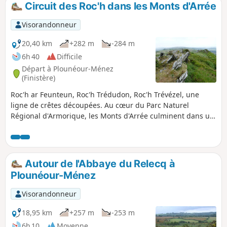
Circuit des Roc'h dans les Monts d'Arrée
Visorandonneur
20,40 km
+282 m
-284 m
6h 40
Difficile
Départ à Plounéour-Ménez
(Finistère)
Roc'h ar Feunteun, Roc'h Trédudon, Roc'h Trévézel, une
ligne de crêtes découpées. Au cœur du Parc Naturel
Régional d'Armorique, les Monts d'Arrée culminent dans un
paysage de landes, de bruyères et d'ajoncs. De ces
paysages, se dégage une impression surprenante,
empreinte à la fois d'irréel, de mystère mais aussi
d’authenticité, que nous connaissons bien en Bretagne
Autour de l'Abbaye du Relecq à
intérieure.
Plounéour-Ménez
Visorandonneur
18,95 km
+257 m
-253 m
6h 10
Moyenne