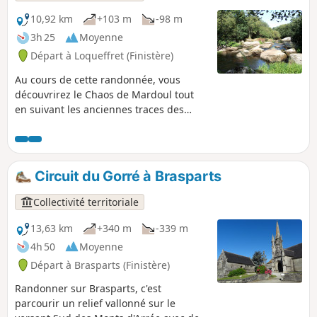
que l'imposante allée couverte du
Mougau (entre 3000 et 2500 avant J.C).
10,92 km
+103 m
-98 m
3h 25
Moyenne
Départ à Loqueffret (Finistère)
Au cours de cette randonnée, vous
découvrirez le Chaos de Mardoul tout
en suivant les anciennes traces des
pilhaouerien, ces commerçants
ambulants allant de ferme en ferme,
chargés de faïences (bols, assiettes,
écuelles) qu'ils échangeaient contre des
Circuit du Gorré à Brasparts
chiffons.
Collectivité territoriale
13,63 km
+340 m
-339 m
4h 50
Moyenne
Départ à Brasparts (Finistère)
Randonner sur Brasparts, c'est
parcourir un relief vallonné sur le