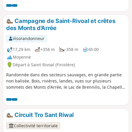
bruyères, ajoncs et crêtes rocheuses proches de ceux de
l'Irlande ou du Pays de Galles. Attention : Depuis les
incendies de l'été 2022, un arrêté municipal interdit le
Campagne de Saint-Rivoal et crêtes
passage par la tourbière avant le point (10). Boucle
des Monts d'Arrée
actuellement impossible.
Visorandonneur
17,29 km
+358 m
-358 m
6h 00
Moyenne
Départ à Saint-Rivoal (Finistère)
Randonnée dans des secteurs sauvages, en grande partie
non balisée. Bois, rivières, landes, vues sur plusieurs
sommets des Monts d'Arrée, le Lac de Brennilis, la Chapelle
Saint-Michel.
Circuit Tro Sant Riwal
Collectivité territoriale