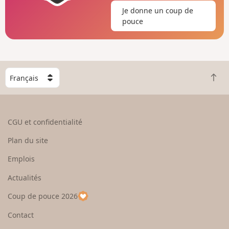
Je donne un coup de
pouce
C
R
h
e
o
t
i
o
s
CGU et confidentialité
u
i
r
s
Plan du site
e
s
n
e
Emplois
h
z
Actualités
a
u
u
n
Coup de pouce 2026
t
p
a
Contact
y