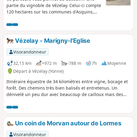
partie du vignoble de Vézelay. Celui-ci compte
120 hectares sur les communes d'Asquins,
Saint-Père, Tharoiseau et Vézelay. Durant
cette randonnée vous pourrez découvrir de
nombreux points de vue sur la basilique de
Vézelay et sur les paysages morvandiaux.Et
Vézelay - Marigny-l'Eglise
ne partez pas de Saint-Père sans avoir visité
l'église et le site des Fontaines Salées.
Visorandonneur
32,15 km
+972 m
-788 m
7h
Moyenne
Départ à Vézelay (Yonne)
Itinéraire équestre de 34 kilomètres entre vigne, bocage et
forêt. Des chemins très bien balisés et entretenus. Un
dénivelé un peu dur avec beaucoup de cailloux mais des
paysages à vous couper le souffle en arrivant sur les
hauteurs.
Un coin de Morvan autour de Lormes
Visorandonneur