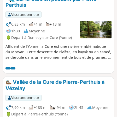
Perthuis
Visorandonneur
6,83 km
+1 m
-13 m
1h30
Moyenne
Départ à Domecy-sur-Cure (Yonne)
Affluent de l'Yonne, la Cure est une rivière emblématique
du Morvan. Cette descente de rivière, en kayak ou en canoé,
se déroule dans un environnement de bois et de prairies, à
proximité de villages au riche patrimoine. Ne pas tenir
compte du dénivelé positif affiché : il s'agit bien d'une
descente de rivière.
Vallée de la Cure de Pierre-Perthuis à
Vézelay
Visorandonneur
7,90 km
+183 m
-94 m
2h 45
Moyenne
Départ à Pierre-Perthuis (Yonne)