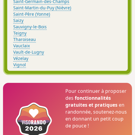
Saint-Germain-des-Champs
Saint-Martin-du-Puy (Nièvre)
Saint-Père (Yonne)
Saizy
Sauvigny-le-Bois
Teigny
Tharoiseau
Vauclaix
Vault-de-Lugny
Vézelay
Vignol
Pour continuer à proposer
des
fonctionnalités
gratuites et pratiques
en
randonnée, soutenez-nous
en donnant un petit coup
de pouce !