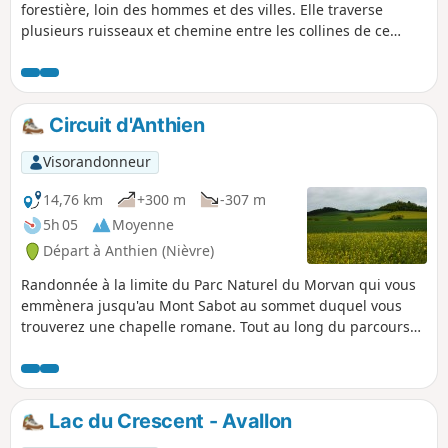
forestière, loin des hommes et des villes. Elle traverse
plusieurs ruisseaux et chemine entre les collines de ce
paysage verdoyant. Les éventuels marquages sur la
randonnée ne sont pas à prendre en compte.
Circuit d'Anthien
Visorandonneur
14,76 km
+300 m
-307 m
5h 05
Moyenne
Départ à Anthien (Nièvre)
Randonnée à la limite du Parc Naturel du Morvan qui vous
emmènera jusqu'au Mont Sabot au sommet duquel vous
trouverez une chapelle romane. Tout au long du parcours
vous aurez une vue sur les vaux d'Yonne les monts du
Morvan : Bion, Sabot et Bué.
Lac du Crescent - Avallon