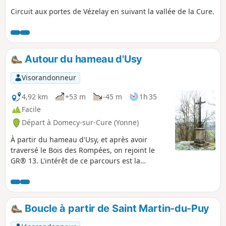
Circuit aux portes de Vézelay en suivant la vallée de la Cure.
Autour du hameau d'Usy
Visorandonneur
4,92 km
+53 m
-45 m
1h 35
Facile
Départ à Domecy-sur-Cure (Yonne)
À partir du hameau d'Usy, et après avoir
traversé le Bois des Rompées, on rejoint le
GR® 13. L'intérêt de ce parcours est la
traversée de ce joli bois et les points de vue
sur les paysages. Aucune difficulté si ce n'est
la petite pente qui permet d'accéder à Notre-
Dame de la Lumière. Depuis cette statue,
Boucle à partir de Saint Martin-du-Puy
s'offre un point de vue sur la vallée de la Cure
et le village de Cure.