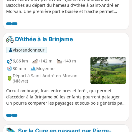
Bazoches au départ du hameau d'Athée à Saint-André en
Morvan. Une première partie boisée et fraiche permet
d'atteindre le Château de Bazoches, demeure du Maréchal
Vauban. Le retour par Champignolles et Empury offre de
très belles vues dégagées avant de rentrer dans les bois et
de remonter à Athée. Bonnes sections de descente et
D'Athée à la Brinjame
quelques côtes sérieuses. La quasi totalité du parcours
emprunte des pistes/chemins/sentiers.
Visorandonneur
6,86 km
+142 m
-140 m
30 min
Moyenne
Départ à Saint-André-en-Morvan
(Nièvre)
Circuit ombragé, frais entre prés et forêt, qui permet
d'accéder à la Brinjame où les enfants pourront patauger.
On pourra comparer les paysages et sous-bois générés par
différents types de sylviculture. Beau point de vue sur le
retour, en particulier sur Vézelay. Traversée du joli hameau
d'Athée.Très intéressant en VTT, avec belles descentes,
quelques bonnes montées et des passages techniques.
Sur la Cure en passant par Pierre-