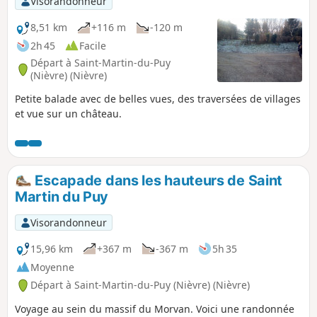
Visorandonneur
8,51 km
+116 m
-120 m
2h 45
Facile
Départ à Saint-Martin-du-Puy
(Nièvre) (Nièvre)
Petite balade avec de belles vues, des traversées de villages
et vue sur un château.
Escapade dans les hauteurs de Saint
Martin du Puy
Visorandonneur
15,96 km
+367 m
-367 m
5h 35
Moyenne
Départ à Saint-Martin-du-Puy (Nièvre) (Nièvre)
Voyage au sein du massif du Morvan. Voici une randonnée