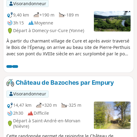
Visorandonneur
9,40 km
+190 m
-189 m
3h 15
Moyenne
Départ à Domecy-sur-Cure (Yonne)
À partir du charmant village de Cure et après avoir traversé
le Bois de l'Épenay, on arrive au beau site de Pierre-Perthuis
avec son pont du XVIIIe siècle en arc surplombé par le pont
routier plus récent. On remonte ensuite la rivière Cure en
sous-bois. Une montée raide permet d'atteindre un superbe
point de vue sur la vallée. Un diverticule à la statue de
Notre-Dame de la Lumière et à un autre point de vue
Château de Bazoches par Empury
précède la redescente jusqu'au village de départ.
Visorandonneur
14,47 km
+320 m
-325 m
2h30
Difficile
Départ à Saint-André-en-Morvan
(Nièvre)
Cette randonnée permet de rejoindre le Château de