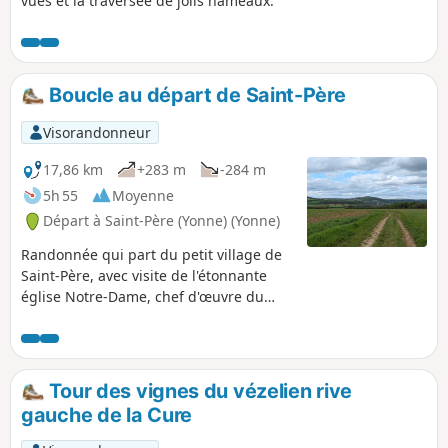
vues et la traversée de jolis hameaux.
Boucle au départ de Saint-Père
Visorandonneur
17,86 km
+283 m
-284 m
5h 55
Moyenne
Départ à Saint-Père (Yonne) (Yonne)
Randonnée qui part du petit village de
Saint-Père, avec visite de l'étonnante
église Notre-Dame, chef d'œuvre du
gothique Bourguignon en passant par
les 2 ponts de Pierre-Perthuis et le site
de la Pierre Percée qui domine la vallée
de la Cure. Au retour, variante le long de
Tour des vignes du vézelien rive
la Cure, puis montée en direction des
gauche de la Cure
vignes avec des vues sur Vézelay.