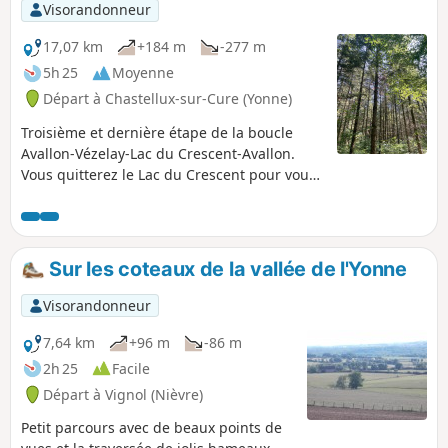
Visorandonneur
17,07 km
+184 m
-277 m
5h 25
Moyenne
Départ à Chastellux-sur-Cure (Yonne)
Troisième et dernière étape de la boucle
Avallon-Vézelay-Lac du Crescent-Avallon.
Vous quitterez le Lac du Crescent pour vous
enfoncer une dernière fois dans la
campagne et les forêts du Morvan. Cette
dernière étape de la boucle nous ramène
après un bon parcours à Avallon où vous
Sur les coteaux de la vallée de l'Yonne
retrouverez la rivière du Cousin.
Visorandonneur
7,64 km
+96 m
-86 m
2h 25
Facile
Départ à Vignol (Nièvre)
Petit parcours avec de beaux points de