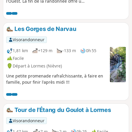
l'Ouest. La fin de la randonnée offre une
vue de choix du centre historique et de
la basilique. La randonnée se fait
majoritairement sur des chemins dans
la forêt. Aucune difficulté à prévoir.
Les Gorges de Narvau
Visorandonneur
1,81 km
+129 m
-133 m
0h 55
Facile
Départ à Lormes (Nièvre)
Une petite promenade rafraîchissante, à faire en
famille, pour finir l'après midi !!!
Tour de l'Étang du Goulot à Lormes
Visorandonneur
1,47 km
+7 m
-2 m
0h 25
Facile