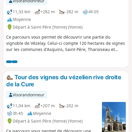
Visorandonneur
11,33 km
+282 m
-282 m
4h 05
Moyenne
Départ à Saint-Père (Yonne) (Yonne)
Ce parcours vous permet de découvrir une partie du
vignoble de Vézelay. Celui-ci compte 120 hectares de vignes
sur les communes d'Asquins, Saint-Père, Tharoiseau et
Vézelay. Durant cette randonnée vous pourrez découvrir de
nombreux points de vue sur la basilique et la ville de
Vézelay. Profitez-en pour visiter le village médiéval de
Vézelay, sa basilique, ses remparts.
Tour des vignes du vézelien rive droite
de la Cure
Visorandonneur
11,04 km
+207 m
-202 m
3h 45
Moyenne
Départ à Saint-Père (Yonne) (Yonne)
Ce parcours vous permet de découvrir une