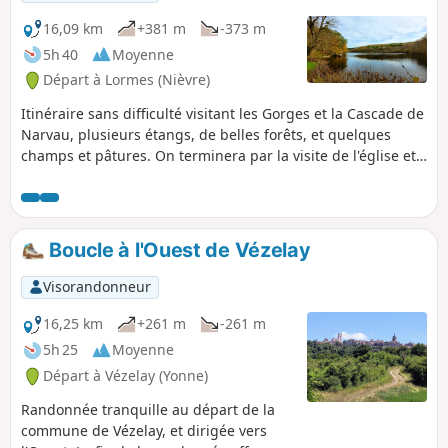
16,09 km
+381 m
-373 m
5h 40
Moyenne
Départ à Lormes (Nièvre)
Itinéraire sans difficulté visitant les Gorges et la Cascade de
Narvau, plusieurs étangs, de belles forêts, et quelques
champs et pâtures. On terminera par la visite de l'église et
du point de vue panoramique du Mont Saint-
Alban.Nécessite un bon sens de l’orientation et, si possible,
l’utilisation de la trace gpx.
Boucle à l'Ouest de Vézelay
Visorandonneur
16,25 km
+261 m
-261 m
5h 25
Moyenne
Départ à Vézelay (Yonne)
Randonnée tranquille au départ de la
commune de Vézelay, et dirigée vers