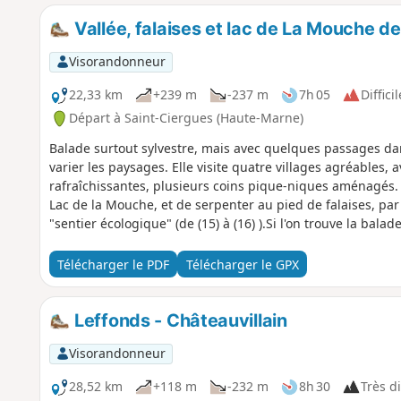
Vallée, falaises et lac de La Mouche 
Visorandonneur
22,33 km
+239 m
-237 m
7h 05
Difficil
Départ à Saint-Ciergues (Haute-Marne)
Balade surtout sylvestre, mais avec quelques passages da
varier les paysages. Elle visite quatre villages agréables, a
rafraîchissantes, plusieurs coins pique-niques aménagés. E
Lac de la Mouche, et de serpenter au pied de falaises, pa
"sentier écologique" (de (15) à (16) ).Si l'on trouve la bala
15 km environ, en coupant de (8) à (17)
Télécharger le PDF
Télécharger le GPX
Leffonds - Châteauvillain
Visorandonneur
28,52 km
+118 m
-232 m
8h 30
Très di