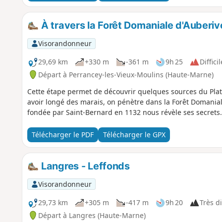
À travers la Forêt Domaniale d'Auberi
Visorandonneur
29,69 km
+330 m
-361 m
9h 25
Difficil
Départ à Perrancey-les-Vieux-Moulins (Haute-Marne)
Cette étape permet de découvrir quelques sources du Pla
avoir longé des marais, on pénètre dans la Forêt Domanial
fondée par Saint-Bernard en 1132 nous révèle ses secrets.
Télécharger le PDF
Télécharger le GPX
Langres - Leffonds
Visorandonneur
29,73 km
+305 m
-417 m
9h 20
Très di
Départ à Langres (Haute-Marne)