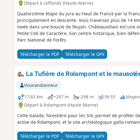
Départ à Leffonds (Haute-Marne)
Quatorzième étape du Jura au Haut de France par la Franc
principalement en descente. Vous traversez plus de 14 km d
lovée dans une boucle de l’Aujon. Châteauvillain est une v
Petite Cité de Caractère. Son centre historique, bien défen
Parc National de Forêts.
Télécharger le PDF
Télécharger le GPX
La Tufière de Rolampont et le mausolée
Visorandonneur
17,63 km
+297 m
-298 m
5h 55
Moyen
Départ à Rolampont (Haute-Marne)
Cette balade, forestière pour les 3/4, permet de profiter de
active de Rolampont, et le site archéologique gallo-romai
Télécharger le PDF
Télécharger le GPX