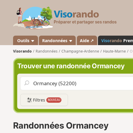
V
i
s
o
r
a
Outils
Randonnées
Aide ↗
Viso
rando
Pre
n
Visorando
Randonnées
Champagne-Ardenne
Haute-Marne
O
d
o
Trouver une randonnée Ormancey
Filtres
NOUVEAU
Randonnées Ormancey