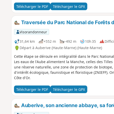
Télécharger le PDF
Télécharger le GPX
Traversée du Parc National de Forêts 
Visorandonneur
31,64 km
+552 m
-492 m
10h 35
Diffic
Départ à Auberive (Haute-Marne) (Haute-Marne)
Cette étape se déroule en intégralité dans le Parc National
Les eaux de l'Aube alimentent la Manche, celles des Tille
une réserve naturelle, une zone de protection de biotope,
d'intérêt écologique, faunistique et floristique (ZNIEFF)
Côte d'Or.
Télécharger le PDF
Télécharger le GPX
Auberive, son ancienne abbaye, sa forê