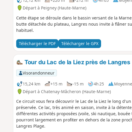
12,12 km
+220 m
-212 m
4h 05
Moyen
Départ à Peigney (Haute-Marne)
Cette étape se déroule dans le bassin versant de la Marn
butte détachée du plateau, Langres nous invite à flâner s
habituel.
Télécharger le PDF
Télécharger le GPX
Tour du Lac de la Liez près de Langres
Visorandonneur
15,24 km
+15 m
-15 m
4h 25
Moyenn
Départ à Chatenay-Mâcheron (Haute-Marne)
Ce circuit vous fera découvrir le Lac de la Liez le long d
préservée. Ce lac, très animé en saison, invite à la détente,
différentes activités proposées (voile, ski nautique, bouée
pourront largement en profiter en dehors de la zone proch
Langres Plage.