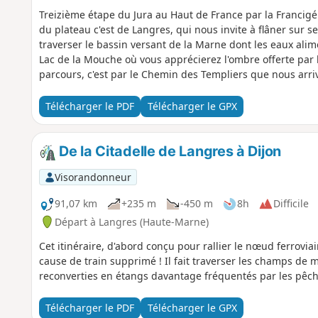
Treizième étape du Jura au Haut de France par la Francig
du plateau c'est de Langres, qui nous invite à flâner sur 
traverser le bassin versant de la Marne dont les eaux alim
Lac de la Mouche où vous apprécierez l'ombre offerte par l
parcours, c'est par le Chemin des Templiers que nous arriv
par des religieux de Mormant.
Télécharger le PDF
Télécharger le GPX
De la Citadelle de Langres à Dijon
Visorandonneur
91,07 km
+235 m
-450 m
8h
Difficile
Départ à Langres (Haute-Marne)
Cet itinéraire, d'abord conçu pour rallier le nœud ferrovia
cause de train supprimé ! Il fait traverser les champs de m
reconverties en étangs davantage fréquentés par les pêche
Télécharger le PDF
Télécharger le GPX