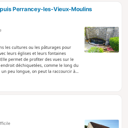
o
a
depuis Perrancey-les-Vieux-Moulins
i
m
p
e
ns les cultures ou les pâturages pour
vec leurs églises et leurs fontaines
lle permet de profiter des vues sur le
r endroit déchiquetées, comme le long du
de un peu longue, on peut la raccourcir à
fficile