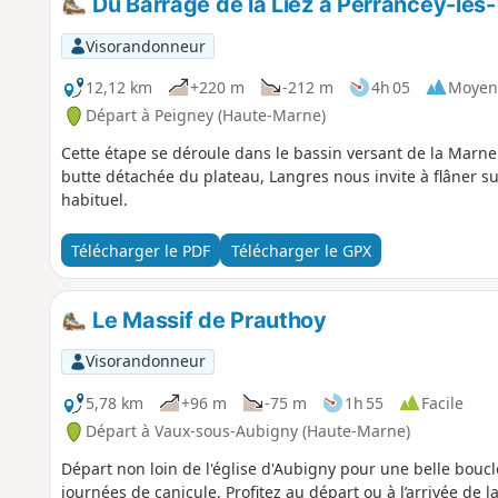
Du Barrage de la Liez à Perrancey-les
Visorandonneur
12,12 km
+220 m
-212 m
4h 05
Moyen
Départ à Peigney (Haute-Marne)
Cette étape se déroule dans le bassin versant de la Marn
butte détachée du plateau, Langres nous invite à flâner s
habituel.
Télécharger le PDF
Télécharger le GPX
Le Massif de Prauthoy
Visorandonneur
5,78 km
+96 m
-75 m
1h 55
Facile
Départ à Vaux-sous-Aubigny (Haute-Marne)
Départ non loin de l'église d'Aubigny pour une belle boucle
journées de canicule. Profitez au départ ou à l’arrivée de 