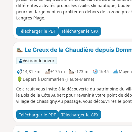
différentes activités proposées (voile, ski nautique, bouée
pourront largement en profiter en dehors de la zone proch
Langres Plage.
Télécharger le PDF
Télécharger le GPX
Le Creux de la Chaudière depuis Dom
Visorandonneur
14,81 km
+175 m
-173 m
4h 45
Moyen
Départ à Dommarien (Haute-Marne)
Ce circuit vous invite à la découverte du patrimoine du v
le Bois de la Côte Aubert pour revenir à votre point de dép
village de Chassigny.Au passage, vous découvrirez le pont, 
Télécharger le PDF
Télécharger le GPX