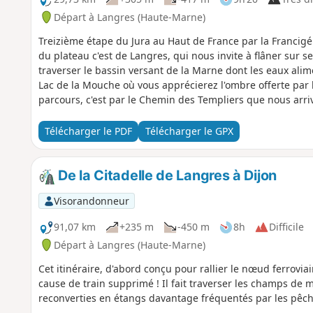
Départ à Langres (Haute-Marne)
Treizième étape du Jura au Haut de France par la Francig
du plateau c'est de Langres, qui nous invite à flâner sur 
traverser le bassin versant de la Marne dont les eaux alim
Lac de la Mouche où vous apprécierez l'ombre offerte par l
parcours, c'est par le Chemin des Templiers que nous arriv
par des religieux de Mormant.
Télécharger le PDF
Télécharger le GPX
De la Citadelle de Langres à Dijon
Visorandonneur
91,07 km
+235 m
-450 m
8h
Difficile
Départ à Langres (Haute-Marne)
Cet itinéraire, d'abord conçu pour rallier le nœud ferrovia
cause de train supprimé ! Il fait traverser les champs de m
reconverties en étangs davantage fréquentés par les pêche