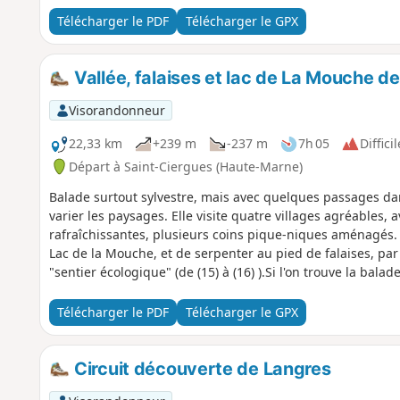
Télécharger le PDF
Télécharger le GPX
Vallée, falaises et lac de La Mouche 
Visorandonneur
22,33 km
+239 m
-237 m
7h 05
Difficil
Départ à Saint-Ciergues (Haute-Marne)
Balade surtout sylvestre, mais avec quelques passages da
varier les paysages. Elle visite quatre villages agréables, a
rafraîchissantes, plusieurs coins pique-niques aménagés. E
Lac de la Mouche, et de serpenter au pied de falaises, pa
"sentier écologique" (de (15) à (16) ).Si l'on trouve la bala
15 km environ, en coupant de (8) à (17)
Télécharger le PDF
Télécharger le GPX
Circuit découverte de Langres