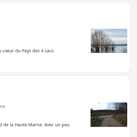
o
a
i
m
p
u coeur du Pays des 4 Lacs.
ne
d de la Haute-Marne. Avec un peu