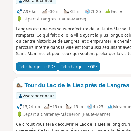
Visorandonneur
7,99 km
+36 m
-32 m
2h 25
Facile
Départ à Langres (Haute-Marne)
Langres est une des sous-préfecture de la Haute-Marne. La 
remparts. Ce qui fait d'elle la ville ayant la plus longue ce
du centre historique de Langres, et d'emprunter le chemin 
parcours interne dans la ville est tout aussi séduisant a
Saint-Mammès et pour ceux qui veulent prolonger la visite d
visiter.
Télécharger le PDF
Télécharger le GPX
Tour du Lac de la Liez près de Langres
Visorandonneur
15,24 km
+15 m
-15 m
4h 25
Moyenn
Départ à Chatenay-Mâcheron (Haute-Marne)
Ce circuit vous fera découvrir le Lac de la Liez le long d
préservée. Ce lac, très animé en saison, invite à la détente,