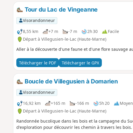
Tour du Lac de Vingeanne
Visorandonneur
8,55 km
+7 m
-7 m
2h 30
Facile
Départ à Villegusien-le-Lac (Haute-Marne)
Aller à la découverte d'une faune et d'une flore sauvage a
Télécharger le PDF
Télécharger le GPX
Boucle de Villegusien à Domarien
Visorandonneur
16,92 km
+165 m
-166 m
5h 20
Moyen
Départ à Villegusien-le-Lac (Haute-Marne)
Randonnée bucolique dans les bois et la campagne du Su
d'exploration pour découvrir les chemin à travers les bois.