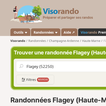
V
i
s
o
r
a
Outils
Randonnées
Aide ↗
Viso
rando
Pre
n
Visorando
Randonnées
Champagne-Ardenne
Haute-Marne
F
d
o
Trouver une randonnée Flagey (Hau
Filtres
NOUVEAU
Randonnées Flagey (Haute-