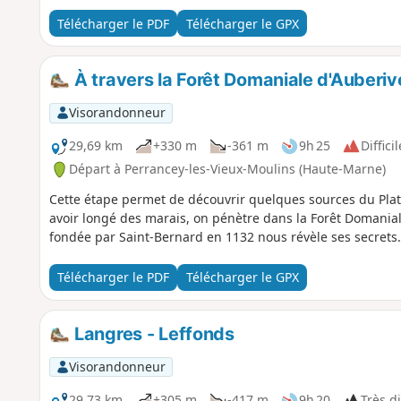
Télécharger le PDF
Télécharger le GPX
À travers la Forêt Domaniale d'Auberi
Visorandonneur
29,69 km
+330 m
-361 m
9h 25
Difficil
Départ à Perrancey-les-Vieux-Moulins (Haute-Marne)
Cette étape permet de découvrir quelques sources du Pla
avoir longé des marais, on pénètre dans la Forêt Domanial
fondée par Saint-Bernard en 1132 nous révèle ses secrets.
Télécharger le PDF
Télécharger le GPX
Langres - Leffonds
Visorandonneur
29,73 km
+305 m
-417 m
9h 20
Très di