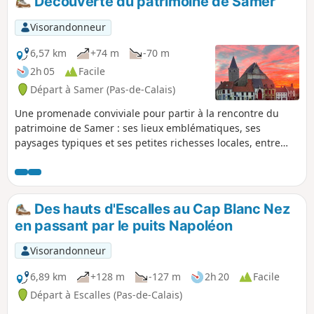
Découverte du patrimoine de Samer
Visorandonneur
6,57 km
+74 m
-70 m
2h 05
Facile
Départ à Samer (Pas-de-Calais)
Une promenade conviviale pour partir à la rencontre du
patrimoine de Samer : ses lieux emblématiques, ses
paysages typiques et ses petites richesses locales, entre
nature et histoire. Circuit facilement réalisable pour des
personnes avec poussettes et/ou animaux.
Des hauts d'Escalles au Cap Blanc Nez
en passant par le puits Napoléon
Visorandonneur
6,89 km
+128 m
-127 m
2h 20
Facile
Départ à Escalles (Pas-de-Calais)