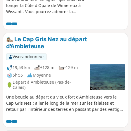
longer la Côte d'Opale de Wimereux à
Wissant . Vous pourrez admirer la
Pointe aux Oies, les Dunes de la Slack ,
Ambleteuse et son fort, le Cap Gris Nez
puis le Cap Blanc Nez.
Le Cap Gris Nez au départ
d'Ambleteuse
Visorandonneur
19,53 km
+128 m
-129 m
5h 55
Moyenne
Départ à Ambleteuse (Pas-de-
Calais)
Une boucle au départ du vieux fort d'Ambleteuse vers le
Cap Gris Nez : aller le long de la mer sur les falaises et
retour par l'intérieur des terres en passant par des vestiges
de blockhaus.