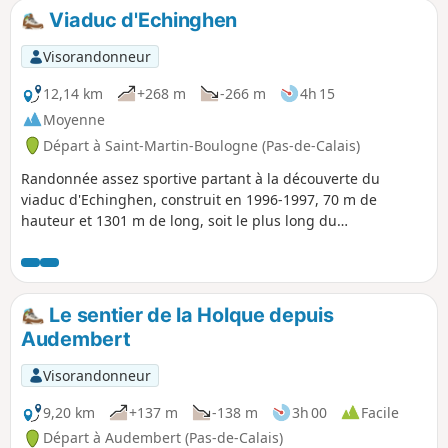
Viaduc d'Echinghen
Visorandonneur
12,14 km
+268 m
-266 m
4h 15
Moyenne
Départ à Saint-Martin-Boulogne (Pas-de-Calais)
Randonnée assez sportive partant à la découverte du
viaduc d'Echinghen, construit en 1996-1997, 70 m de
hauteur et 1301 m de long, soit le plus long du
département et le 25e plus long de France. La trace gpx
peut s'avérer utile.
Le sentier de la Holque depuis
Audembert
Visorandonneur
9,20 km
+137 m
-138 m
3h 00
Facile
Départ à Audembert (Pas-de-Calais)