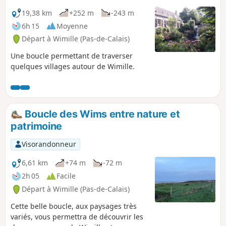
19,38 km
+252 m
-243 m
6h 15
Moyenne
Départ à Wimille (Pas-de-Calais)
Une boucle permettant de traverser
quelques villages autour de Wimille.
Boucle des Wims entre nature et
patrimoine
Visorandonneur
6,61 km
+74 m
-72 m
2h 05
Facile
Départ à Wimille (Pas-de-Calais)
Cette belle boucle, aux paysages très
variés, vous permettra de découvrir les