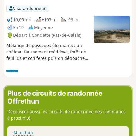
Visorandonneur
10,05 km
+105 m
-99 m
3h 10
Moyenne
Départ à Condette (Pas-de-Calais)
Mélange de paysages étonnants : un
château faussement médiéval, forêt de
feuillus et conifères puis on débouche
au sommet d'une dune qui domine la
plage. Majeure partie de la balade à
l'ombre et la plage pour pique-niquer.
Plus de circuits de randonnée
Offrethun
Découvrez aussi les circuits de randonnée des communes
à proximité
Alincthun