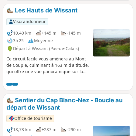
Nez. 26/06/2026 La randonnée a été modifiée car le passage
est interdit au niveau de cran de quette et la traversée du
Les Hauts de Wissant
ruisseau du Châtelet ne peut plus se faire dans les dunes.
Visorandonneur
10,40 km
+145 m
-145 m
3h 25
Moyenne
Départ à Wissant (Pas-de-Calais)
Ce circuit facile vous amènera au Mont
de Couple, culminant à 163 m d'altitude,
qui offre une vue panoramique sur la
jolie ville de Wissant ainsi que sur les
phares du Gris-Nez et du Blanc-Nez. Il
utilise quelques portions des GR®128 et
145.
Sentier du Cap Blanc-Nez - Boucle au
départ de Wissant
Office de tourisme
18,73 km
+287 m
-290 m