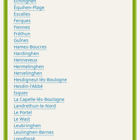
Echinghen
Équihen-Plage
Escalles
Ferques
Fiennes
Fréthun
Guînes
Hames-Boucres
Hardinghen
Henneveux
Hermelinghen
Hervelinghen
Hesdigneul-lès-Boulogne
Hesdin-l'Abbé
Isques
La Capelle-lès-Boulogne
Landrethun-le-Nord
Le Portel
Le Wast
Leubringhen
Leulinghen-Bernes
Longfossé