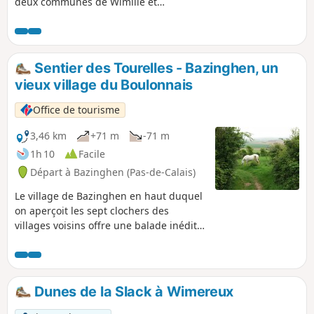
deux communes de Wimille et
Wimereux, ainsi que la nature
environnante. Vous pourrez ainsi
arpenter les sentiers bordant le parc du
Château de Lozembrune, traverser le
Sentier des Tourelles - Bazinghen, un
ruisseau d'Auvrighen, emprunter une
vieux village du Boulonnais
portion du GR®120, sentier du littoral,
ou encore découvrir la ripisylve de la
Office de tourisme
rivière Wimereux, qui a donné son nom
à la station balnéaire.
3,46 km
+71 m
-71 m
1h 10
Facile
Départ à Bazinghen (Pas-de-Calais)
Le village de Bazinghen en haut duquel
on aperçoit les sept clochers des
villages voisins offre une balade inédite
dans le bocage Boulonnais et ses
marais.
Dunes de la Slack à Wimereux