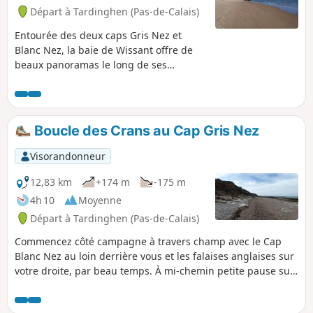
Départ à Tardinghen (Pas-de-Calais)
Entourée des deux caps Gris Nez et
Blanc Nez, la baie de Wissant offre de
beaux panoramas le long de ses
kilomètres de dunes.
Boucle des Crans au Cap Gris Nez
Visorandonneur
12,83 km
+174 m
-175 m
4h 10
Moyenne
Départ à Tardinghen (Pas-de-Calais)
Commencez côté campagne à travers champ avec le Cap
Blanc Nez au loin derrière vous et les falaises anglaises sur
votre droite, par beau temps. À mi-chemin petite pause sur
la plage. Le retour se fera du haut des falaises où vous
apprécierez tous ces crans puis le panorama sur le Cap Gris