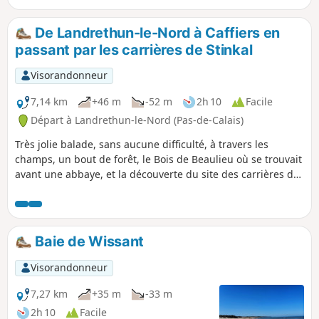
partir. L'itinéraire suit le GR® 120.
De Landrethun-le-Nord à Caffiers en
passant par les carrières de Stinkal
Visorandonneur
7,14 km
+46 m
-52 m
2h 10
Facile
Départ à Landrethun-le-Nord (Pas-de-Calais)
Très jolie balade, sans aucune difficulté, à travers les
champs, un bout de forêt, le Bois de Beaulieu où se trouvait
avant une abbaye, et la découverte du site des carrières de
Stinkal : très grande prudence en semaine où le trafic des
camions est important. Malheureusement, on pouvait,
avant, emprunter un petit chemin qui longeait la voie
ferrée, chemin que l'on prenait sur le site des carrières.
Baie de Wissant
Désormais, l'accès de ce chemin est strictement interdit, ce
qui oblige à finir la randonnée sur le bitume, à partir des
Visorandonneur
carrières. Ce qui n'enlève rien au charme du début de la
balade.
7,27 km
+35 m
-33 m
2h 10
Facile