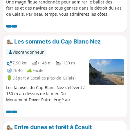
Une magnifique randonnée pour admirer le ballet des
ferries et des navires en tous genres dans le détroit du Pas
de Calais. Par beau temps, vous admirerez les côtes
anglaises... N'oubliez pas de jeter un coup d'oeil aux
vestiges du premier puits de creusement du Tunnel sous la
Manche, dont les travaux débutèrent en 1875 sous
Napoléon III. L'accès au parking du Mont d'Hubert, départ
Les sommets du Cap Blanc Nez
de cette randonnée, est maintenant interdit, il faut donc
démarrer du parking en bas de l'obélisque du Cap Blanc
Visorandonneur
Nez.
7,90 km
+146 m
-139 m
2h 40
Facile
Départ à Escalles (Pas-de-Calais)
Les falaises du Cap Blanc Nez s'élèvent à
130 m au dessus de la mer. Du
Monument Dover Patrol érigé au
sommet du cap, la vue est imprenable
sur le Cap Gris Nez et la Baie de Wissant
d'un côté, Calais de l'autre avec en face
les côtes anglaises.
Entre dunes et forêt à Écault