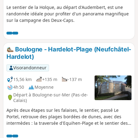
Le sentier de la Holque, au départ d'Audembert, est une
randonnée idéale pour profiter d'un panorama magnifique
sur la campagne des Deux-Caps.
Boulogne - Hardelot-Plage (Neufchâtel-
Hardelot)
Visorandonneur
15,56 km
+135 m
-137 m
4h 50
Moyenne
Départ à Boulogne-sur-Mer (Pas-de-
Calais)
Après deux étapes sur les falaises, le sentier, passé Le
Portel, retrouve des plages bordées de dunes, avec des
intermèdes : la traversée d'Equihen-Plage et le sentier des
Dunes avant Hardelot-Plage. Profitez de ce que l'étape soit
courte pour visiter la ville fortifiée de Boulogne avant de