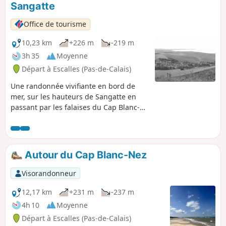
Sangatte
Office de tourisme
10,23 km
+226 m
-219 m
3h 35
Moyenne
Départ à Escalles (Pas-de-Calais)
Une randonnée vivifiante en bord de
mer, sur les hauteurs de Sangatte en
passant par les falaises du Cap Blanc-
Nez. Une balade mêlant nature et
culture, en un lieu labellisé Grand Site
de France depuis 2011. De nombreux
vestiges de la seconde guerre mondiale
Autour du Cap Blanc-Nez
témoignent du passé, au milieu d'un
paysage à couper le souffle.
Visorandonneur
12,17 km
+231 m
-237 m
4h 10
Moyenne
Départ à Escalles (Pas-de-Calais)