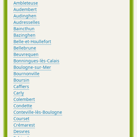
Ambleteuse
Audembert
Audinghen
Audresselles
Baincthun
Bazinghen
Belle-et-Houllefort
Bellebrune
Beuvrequen
Bonningues-lès-Calais
Boulogne-sur-Mer
Bournonville
Boursin
Caffiers
Carly
Colembert
Condette
Conteville-lès-Boulogne
Courset
Crémarest
Desvres