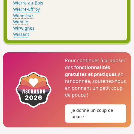
Wierre-au-Bois
Wierre-Effroy
Wimereux
Wimille
Wirwignes
Wissant
Pour continuer à proposer
des
fonctionnalités
gratuites et pratiques
en
randonnée, soutenez-nous
en donnant un petit coup
de pouce !
Je donne un coup de
pouce