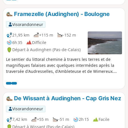
Framezelle (Audinghen) - Boulogne
Visorandonneur
21,95 km
+115 m
-152 m
6h 35
Difficile
Départ à Audinghen (Pas-de-Calais)
Le sentier du littoral chemine à travers les terres et de
magnifiques falaises avec quelques intermèdes après la
traversée d'Audresselles, d'Ambleteuse et de Wimereux.
Pour conclure agréablement la journée, faire l'effort de
monter jusqu'à la vieille ville fortifiée de
Boulogne.L'itinéraire suit le GR®® 120 qui a été dévié car le
sentier des crans a été supprimé. ⚠️ 16/06/2026 :
De Wissant à Audinghen - Cap Gris Nez
randonnée modifiée pour suivre la déviation du GR®120. De
Cap Gris Nez à Audresselles, il ne passe plus par les Crans.
Visorandonneur
7,42 km
+55 m
-51 m
2h 15
Facile
Départ à Wissant (Pas-de-Calais)