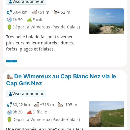
Visorandonneur
6,04 km
+51 m
-52 m
1h 50
Facile
Départ à Wimereux (Pas-de-Calais)
Très belle balade faisant traverser
plusieurs milieux naturels : dunes,
forêts, plages et falaises.
De Wimereux au Cap Blanc Nez via le
Cap Gris Nez
Visorandonneur
30,22 km
+318 m
-195 m
9h 30
Difficile
Départ à Wimereux (Pas-de-Calais)
Une randonnée "en ligne" qui vous fera