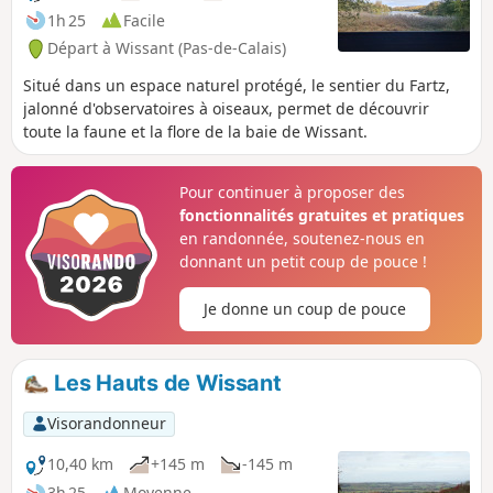
1h 25
Facile
Départ à Wissant (Pas-de-Calais)
Situé dans un espace naturel protégé, le sentier du Fartz,
jalonné d'observatoires à oiseaux, permet de découvrir
toute la faune et la flore de la baie de Wissant.
Pour continuer à proposer des
fonctionnalités gratuites et pratiques
en randonnée, soutenez-nous en
donnant un petit coup de pouce !
Je donne un coup de pouce
Les Hauts de Wissant
Visorandonneur
10,40 km
+145 m
-145 m
3h 25
Moyenne