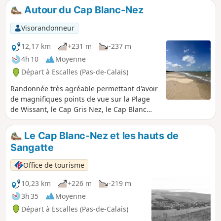
apprécierez tous ces crans puis le panorama sur le Cap Gris
Autour du Cap Blanc-Nez
Nez. 26/06/2026 La randonnée a été modifiée car le passage
est interdit au niveau de cran de quette et la traversée du
Visorandonneur
ruisseau du Châtelet ne peut plus se faire dans les dunes.
12,17 km
+231 m
-237 m
4h 10
Moyenne
Départ à Escalles (Pas-de-Calais)
Randonnée très agréable permettant d'avoir
de magnifiques points de vue sur la Plage
de Wissant, le Cap Gris Nez, le Cap Blanc
Nez et les côtes anglaises.
Le Cap Blanc-Nez et les hauts de
Sangatte
Office de tourisme
10,23 km
+226 m
-219 m
3h 35
Moyenne
Départ à Escalles (Pas-de-Calais)