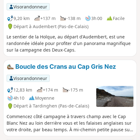
Visorandonneur
9,20 km
+137 m
-138 m
3h 00
Facile
Départ à Audembert (Pas-de-Calais)
Le sentier de la Holque, au départ d'Audembert, est une
randonnée idéale pour profiter d'un panorama magnifique
sur la campagne des Deux-Caps.
Boucle des Crans au Cap Gris Nez
Visorandonneur
12,83 km
+174 m
-175 m
4h 10
Moyenne
Départ à Tardinghen (Pas-de-Calais)
Commencez côté campagne à travers champ avec le Cap
Blanc Nez au loin derrière vous et les falaises anglaises sur
votre droite, par beau temps. À mi-chemin petite pause sur
la plage. Le retour se fera du haut des falaises où vous