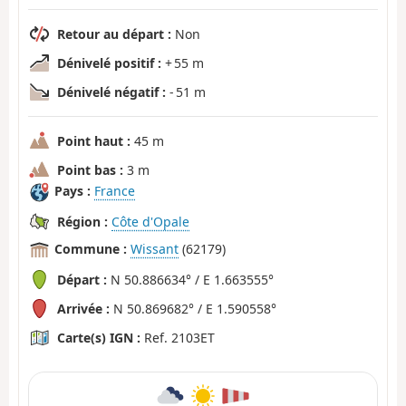
Retour au départ :
Non
Dénivelé positif :
+ 55 m
Dénivelé négatif :
- 51 m
Point haut :
45 m
Point bas :
3 m
Pays :
France
Région :
Côte d'Opale
Commune :
Wissant
(62179)
Départ :
N 50.886634° / E 1.663555°
Arrivée :
N 50.869682° / E 1.590558°
Carte(s) IGN :
Ref. 2103ET