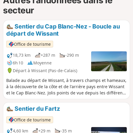
Autres randonnées dans le
secteur
Sentier du Cap Blanc-Nez - Boucle au
départ de Wissant
Office de tourisme
18,73 km
+287 m
-290 m
6h 10
Moyenne
Départ à Wissant (Pas-de-Calais)
Balade au départ de Wissant, à travers champs et hameaux,
à la découverte de la côte et de l'arrière pays entre Wissant
et le Cap Blanc-Nez. Jolis points de vue depuis les différents
monts du sentier.
Sentier du Fartz
Office de tourisme
4,60 km
+29 m
-35 m