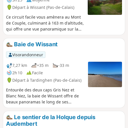
Départ à Wissant (Pas-de-Calais)
Ce circuit facile vous amènera au Mont
de Couple, culminant à 163 m d'altitude,
qui offre une vue panoramique sur la
jolie ville de Wissant ainsi que sur les
phares du Gris-Nez et du Blanc-Nez. Il
Baie de Wissant
utilise quelques portions des GR®128 et
145.
Visorandonneur
7,27 km
+35 m
-33 m
2h 10
Facile
Départ à Tardinghen (Pas-de-Calais)
Entourée des deux caps Gris Nez et
Blanc Nez, la baie de Wissant offre de
beaux panoramas le long de ses
kilomètres de dunes.
Le sentier de la Holque depuis
Audembert