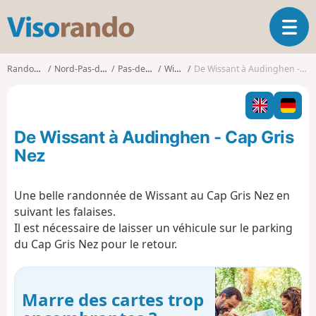
V
O
i
u
s
v
o
Randonnées
Nord-Pas-de-Calais
Pas-de-Calais
Wissant
De Wissant à Audinghen - Cap Gris Nez
r
r
i
a
r
n
l
d
De Wissant à Audinghen - Cap Gris
a
o
n
Nez
a
v
Une belle randonnée de Wissant au Cap Gris Nez en
i
suivant les falaises.
g
a
Il est nécessaire de laisser un véhicule sur le parking
t
du Cap Gris Nez pour le retour.
i
o
n
Marre des cartes trop