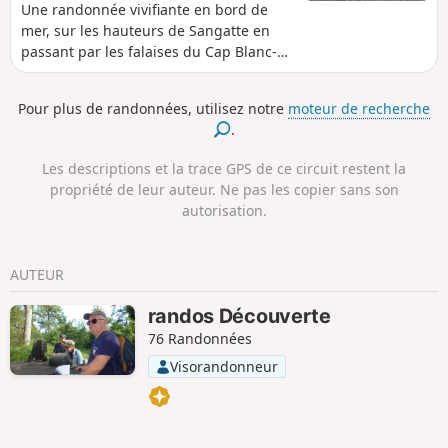
Une randonnée vivifiante en bord de
mer, sur les hauteurs de Sangatte en
passant par les falaises du Cap Blanc-
Nez. Une balade mêlant nature et
culture, en un lieu labellisé Grand Site
Pour plus de randonnées, utilisez notre
moteur de recherche
de France depuis 2011. De nombreux
.
vestiges de la seconde guerre mondiale
témoignent du passé, au milieu d'un
Les descriptions et la trace GPS de ce circuit restent la
paysage à couper le souffle.
propriété de leur auteur. Ne pas les copier sans son
autorisation.
AUTEUR
randos Découverte
76 Randonnées
Visorandonneur