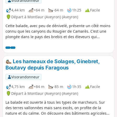
Visorandonneur
4,44 km
+64 m
-64 m
1h 25
Facile
Départ à Montlaur (Aveyron) (Aveyron)
Cette balade, avec peu de dénivelé, présente un côté moins
connu que les canyons du Rougier de Camarès. C'est une
plongée dans le pays des brebis et des éleveurs qui
travaillent pour fournir le lait aux fromageries.
Les hameaux de Solages, Ginebret,
Boutavy depuis Faragous
Visorandonneur
4,75 km
+84 m
-85 m
1h 35
Facile
Départ à Montlaur (Aveyron) (Aveyron)
La balade est ouverte à tous les types de marcheurs. Sur
des terres vallonnées mais sans excès, on profite de la
nature et du calme. On découvre des bâtiments agricoles