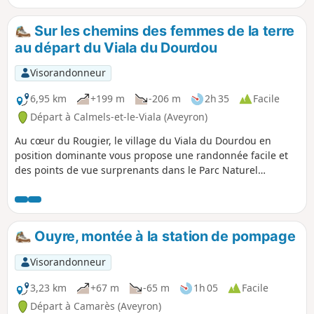
parcourant une succession de zones
cultivées et de forêts ou garrigues, on
Sur les chemins des femmes de la terre
passe aussi par le très beau site de la
au départ du Viala du Dourdou
Chapelle de Saint-Martin de Boussac
(idéal pour un pique-nique) et le Rocher
Visorandonneur
de Caylus qui surplombe le bourg de
Saint-Affrique. À Saint-Affrique même :
6,95 km
+199 m
-206 m
2h 35
Facile
le Pont Vieux, la cathédrale, les
Départ à Calmels-et-le-Viala (Aveyron)
anciennes ruelles ...
Au cœur du Rougier, le village du Viala du Dourdou en
position dominante vous propose une randonnée facile et
des points de vue surprenants dans le Parc Naturel
Régional des Grands Causses.
Ouyre, montée à la station de pompage
Visorandonneur
3,23 km
+67 m
-65 m
1h 05
Facile
Départ à Camarès (Aveyron)