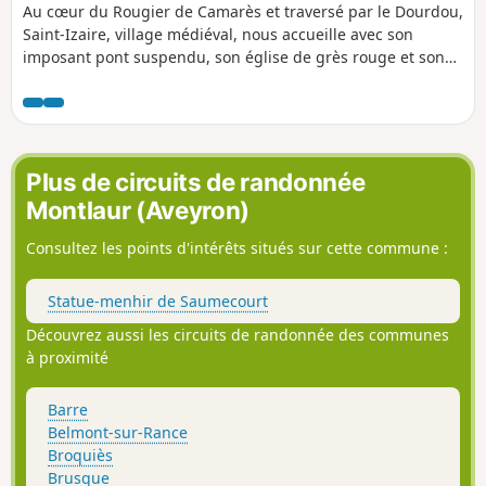
Au cœur du Rougier de Camarès et traversé par le Dourdou,
Saint-Izaire, village médiéval, nous accueille avec son
imposant pont suspendu, son église de grès rouge et son
château du XIVe siècle, (ancienne résidence des évêques de
Vabres l'Abbaye). Vous serez conquis par ce charmant
village dont le soleil donne un aspect flamboyant à la pierre
rouge des façades.
Plus de circuits de randonnée
Montlaur (Aveyron)
Consultez les points d'intérêts situés sur cette commune :
Statue-menhir de Saumecourt
Découvrez aussi les circuits de randonnée des communes
à proximité
Barre
Belmont-sur-Rance
Broquiès
Brusque