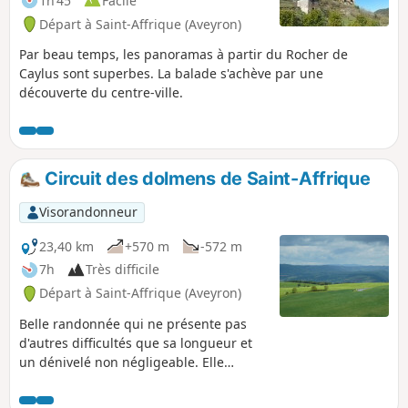
1h 45
Facile
Départ à Saint-Affrique (Aveyron)
Par beau temps, les panoramas à partir du Rocher de
Caylus sont superbes. La balade s'achève par une
découverte du centre-ville.
Circuit des dolmens de Saint-Affrique
Visorandonneur
23,40 km
+570 m
-572 m
7h
Très difficile
Départ à Saint-Affrique (Aveyron)
Belle randonnée qui ne présente pas
d'autres difficultés que sa longueur et
un dénivelé non négligeable. Elle
permet de visiter six dolmens, dont les
deux plus prestigieux de la région. En