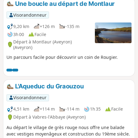
Une boucle au départ de Montlaur
p
Visorandonneur
9,20 km
+126 m
-135 m
3h 00
Facile
Départ à Montlaur (Aveyron)
(Aveyron)
Un parcours facile pour découvrir un coin de Rougier.
L'Aqueduc du Graouzou
Visorandonneur
4,51 km
+114 m
-114 m
1h 35
Facile
Départ à Vabres-l'Abbaye (Aveyron)
Au départ le village de grès rouge nous offre une balade
avec vestiges moyenâgeux et construction du 19ème siècle.