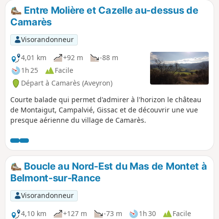
Entre Molière et Cazelle au-dessus de
Camarès
Visorandonneur
4,01 km
+92 m
-88 m
1h 25
Facile
Départ à Camarès (Aveyron)
Courte balade qui permet d'admirer à l'horizon le château
de Montaigut, Campalvié, Gissac et de découvrir une vue
presque aérienne du village de Camarès.
Boucle au Nord-Est du Mas de Montet à
Belmont-sur-Rance
Visorandonneur
4,10 km
+127 m
-73 m
1h 30
Facile