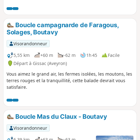
en ruines ou bien encore exploités.
Boucle campagnarde de Faragous,
Solages, Boutavy
Visorandonneur
5,55 km
+60 m
-62 m
1h 45
Facile
Départ à Gissac (Aveyron)
Vous aimez le grand air, les fermes isolées, les moutons, les
terres rouges et la tranquillité, cette balade devrait vous
satisfaire.
Boucle Mas du Claux - Boutavy
Visorandonneur
6,39 km
+63 m
-63 m