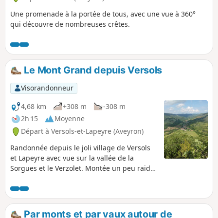
Une promenade à la portée de tous, avec une vue à 360°
qui découvre de nombreuses crêtes.
Le Mont Grand depuis Versols
Visorandonneur
4,68 km
+308 m
-308 m
2h 15
Moyenne
Départ à Versols-et-Lapeyre (Aveyron)
Randonnée depuis le joli village de Versols
et Lapeyre avec vue sur la vallée de la
Sorgues et le Verzolet. Montée un peu raide,
prévoir de bonne chaussures, arrivée sur un
plateau sauvage et redescente en balcon.
Par monts et par vaux autour de