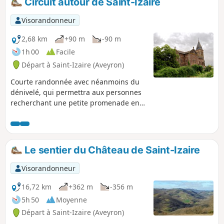
Circuit autour de Saint-Izaire
Visorandonneur
2,68 km
+90 m
-90 m
1h 00
Facile
Départ à Saint-Izaire (Aveyron)
Courte randonnée avec néanmoins du
dénivelé, qui permettra aux personnes
recherchant une petite promenade en
matinée ou l'après-midi de découvrir de
beaux sentiers, une vue magnifique sur
le village médiéval de Saint-Izaire, et un
superbe panorama sur la vallée du
Le sentier du Château de Saint-Izaire
Dourdou. Parcours également
praticable en VTT.
Visorandonneur
16,72 km
+362 m
-356 m
5h 50
Moyenne
Départ à Saint-Izaire (Aveyron)