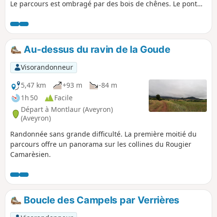
Le parcours est ombragé par des bois de chênes. Le pont
canal à mi-parcours sert aujourd'hui de passerelle
enjambant le Graouzou.
Au-dessus du ravin de la Goude
Visorandonneur
5,47 km
+93 m
-84 m
1h 50
Facile
Départ à Montlaur (Aveyron)
(Aveyron)
Randonnée sans grande difficulté. La première moitié du
parcours offre un panorama sur les collines du Rougier
Camarèsien.
Boucle des Campels par Verrières