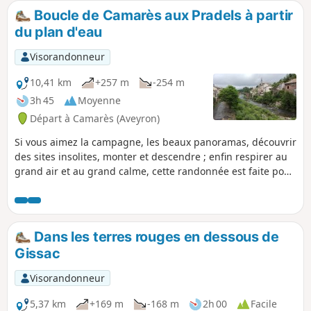
Boucle de Camarès aux Pradels à partir
du plan d'eau
Visorandonneur
10,41 km
+257 m
-254 m
3h 45
Moyenne
Départ à Camarès (Aveyron)
Si vous aimez la campagne, les beaux panoramas, découvrir
des sites insolites, monter et descendre ; enfin respirer au
grand air et au grand calme, cette randonnée est faite pour
vous donner satisfaction.
Dans les terres rouges en dessous de
Gissac
Visorandonneur
5,37 km
+169 m
-168 m
2h 00
Facile