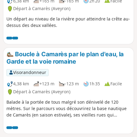
6,38 km
+165 m
-165 m
2h 20
Facile
Départ à Camarès (Aveyron)
Un départ au niveau de la rivière pour atteindre la crête au-
dessus des deux vallées.
Boucle à Camarès par le plan d'eau, la
Garde et la voie romaine
Visorandonneur
4,38 km
+123 m
-123 m
1h 35
Facile
Départ à Camarès (Aveyron)
Balade à la portée de tous malgré son dénivelé de 120
mètres. Sur le parcours vous découvrirez la base nautique
de Camarès (en saison estivale), ses vieilles rues qui
montent à l'ancien château, sa Vierge monumentale, ses
panoramas sur le village et ceux d'alentour.