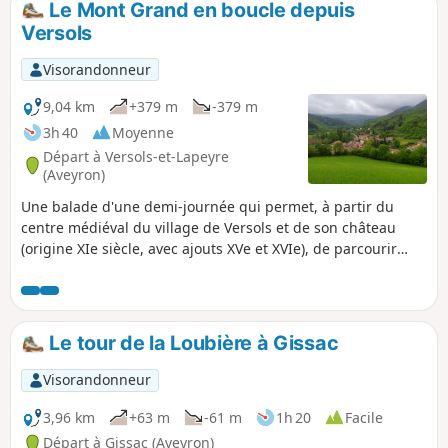
Le Mont Grand en boucle depuis
Versols
Visorandonneur
9,04 km
+379 m
-379 m
3h 40
Moyenne
Départ à Versols-et-Lapeyre
(Aveyron)
Une balade d'une demi-journée qui permet, à partir du
centre médiéval du village de Versols et de son château
(origine XIe siècle, avec ajouts XVe et XVIe), de parcourir
pâtures, garrigues et forêts pour découvrir les panoramas
offerts par la montée au Mont Grand (677 m). Retour sur
Versols en passant par Notre-Dame du Cayla, lieu de
pèlerinage local, dont la présence remonterait au
Le tour de la Loubière à Gissac
XIIe siècle.
Visorandonneur
3,96 km
+63 m
-61 m
1h 20
Facile
Départ à Gissac (Aveyron)