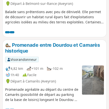
Départ à Belmont-sur-Rance (Aveyron)
Balade sans prétentions avec peu de dénivelé. Elle permet
de découvrir un habitat rural épars fait d'exploitations
agricoles isolées au milieu des terres exploitées. Certaines
bâtisses menacent ruine et d'autres sont encore habitées
par des exploitants agricoles.
Promenade entre Dourdou et Camarès
historique
Visorandonneur
4,82 km
+101 m
-102 m
1h 40
Facile
Départ à Camarès (Aveyron)
Promenade agréable au départ du centre de
Camarès (possibilité de départ au parking
de la base de loisirs) longeant le Dourdou et
passage par Camarès "Ville haute", les