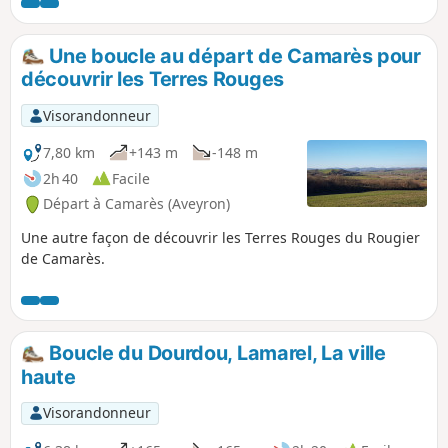
ruines de l'ancienne citée fortifiée, le
château en cours de réhabilitation, la
roseraie, et profitez de la vue panoramique
Une boucle au départ de Camarès pour
depuis l'ancien clocher.
découvrir les Terres Rouges
Visorandonneur
7,80 km
+143 m
-148 m
2h 40
Facile
Départ à Camarès (Aveyron)
Une autre façon de découvrir les Terres Rouges du Rougier
de Camarès.
Boucle du Dourdou, Lamarel, La ville
haute
Visorandonneur