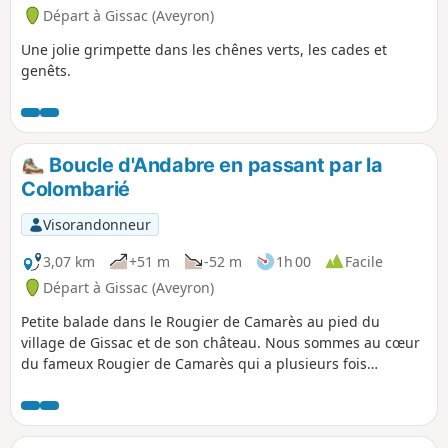
Départ à Gissac (Aveyron)
Une jolie grimpette dans les chênes verts, les cades et
genêts.
Boucle d'Andabre en passant par la
Colombarié
Visorandonneur
3,07 km
+51 m
-52 m
1h 00
Facile
Départ à Gissac (Aveyron)
Petite balade dans le Rougier de Camarès au pied du
village de Gissac et de son château. Nous sommes au cœur
du fameux Rougier de Camarès qui a plusieurs fois
bénéficié de reportages télévisés. Par beau temps, les
paysages sont beaux et le calme qui y règne est reposant.
Ne vous étonnez pas de rencontrer des brebis, vous êtes ici
sur leur domaine.