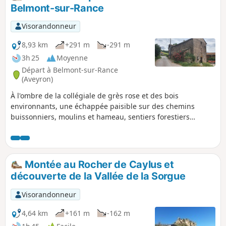
Belmont-sur-Rance
Visorandonneur
8,93 km
+291 m
-291 m
3h 25
Moyenne
Départ à Belmont-sur-Rance
(Aveyron)
À l'ombre de la collégiale de grès rose et des bois
environnants, une échappée paisible sur des chemins
buissonniers, moulins et hameau, sentiers forestiers
s'égrènent au fil de la rivière Rance. Balisage Jaune et un
passage à gué sur le Rance . À éviter en période de fortes
pluie, sinon on passe à l'aise en se déchaussant.
Montée au Rocher de Caylus et
découverte de la Vallée de la Sorgue
Visorandonneur
4,64 km
+161 m
-162 m