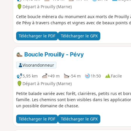
Départ à Prouilly (Marne)
Cette boucle mènera du monument aux morts de Prouilly à 
de Pévy à travers champs et vignes avec de beaux points d
Télécharger le PDF
Télécharger le GPX
Boucle Prouilly - Pévy
Visorandonneur
5,95 km
+49 m
-54 m
1h 50
Facile
Départ à Prouilly (Marne)
Petite balade variée avec forêt, clairières, petits rus et
famille. Les chemins sont bien visibles dans les applicat
un possible domaine de chasse.
Télécharger le PDF
Télécharger le GPX