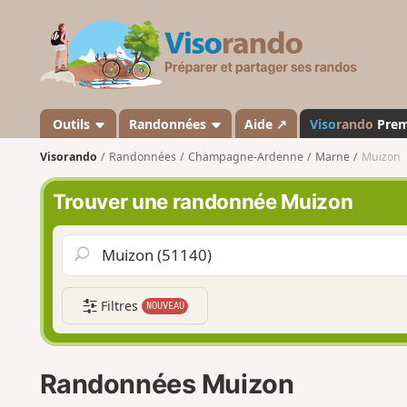
V
i
s
o
r
a
Outils
Randonnées
Aide ↗
Viso
rando
Pre
n
Visorando
Randonnées
Champagne-Ardenne
Marne
Muizon
d
o
Trouver une randonnée Muizon
Filtres
NOUVEAU
Randonnées Muizon