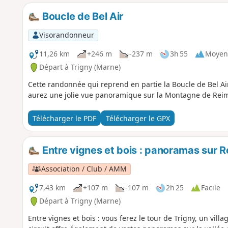
Boucle de Bel Air
Visorandonneur
11,26 km
+246 m
-237 m
3h 55
Moyen
Départ à Trigny (Marne)
Cette randonnée qui reprend en partie la Boucle de Bel A
aurez une jolie vue panoramique sur la Montagne de Reim
Télécharger le PDF
Télécharger le GPX
Entre vignes et bois : panoramas sur R
Association / Club / AMM
7,43 km
+107 m
-107 m
2h 25
Facile
Départ à Trigny (Marne)
Entre vignes et bois : vous ferez le tour de Trigny, un vil