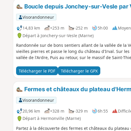
Boucle depuis Jonchey-sur-Vesle par 
Visorandonneur
14,83 km
+253 m
-252 m
5h 00
Moyen
Départ à Jonchery-sur-Vesle (Marne)
Randonnée sur de bons sentiers allant de la vallée de la Ves
vieilles pierres et passe le long du château d'Irval. Sur les 
vallée de l'Ardre, Puis au retour, sur le massif de Saint-Thi
Télécharger le PDF
Télécharger le GPX
Fermes et châteaux du plateau d'Herm
Visorandonneur
20,96 km
+328 m
-329 m
6h 55
Difficil
Départ à Hermonville (Marne)
Partez à la découverte des fermes et châteaux du plateau d