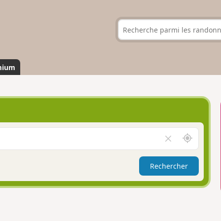
mium
A
V
u
i
t
d
Rechercher
o
e
u
r
r
l
d
e
e
c
m
h