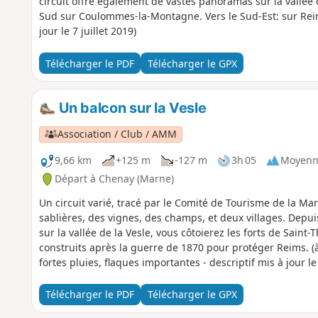
circuit offre également de vastes panoramas sur la vallée 
Sud sur Coulommes-la-Montagne. Vers le Sud-Est: sur Reim
jour le 7 juillet 2019)
Télécharger le PDF
Télécharger le GPX
Un balcon sur la Vesle
Association / Club / AMM
9,66 km
+125 m
-127 m
3h 05
Moyenn
Départ à Chenay (Marne)
Un circuit varié, tracé par le Comité de Tourisme de la Mar
sablières, des vignes, des champs, et deux villages. Depu
sur la vallée de la Vesle, vous côtoierez les forts de Saint-
construits après la guerre de 1870 pour protéger Reims. (à
fortes pluies, flaques importantes - descriptif mis à jour le 
Télécharger le PDF
Télécharger le GPX