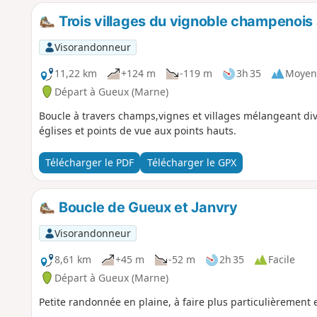
Trois villages du vignoble champenois
Visorandonneur
11,22 km
+124 m
-119 m
3h 35
Moyen
Départ à Gueux (Marne)
Boucle à travers champs,vignes et villages mélangeant div
églises et points de vue aux points hauts.
Télécharger le PDF
Télécharger le GPX
Boucle de Gueux et Janvry
Visorandonneur
8,61 km
+45 m
-52 m
2h 35
Facile
Départ à Gueux (Marne)
Petite randonnée en plaine, à faire plus particulièrement en