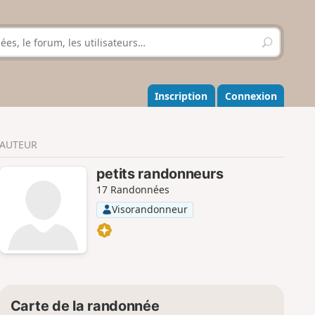
R
e
c
h
e
Inscription
Connexion
r
c
h
AUTEUR
e
r
petits randonneurs
17 Randonnées
Visorandonneur
Carte de la randonnée