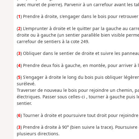
avec muret de pierre). Parvenir à un carrefour avant les t
(
1
) Prendre à droite, s'engager dans le bois pour retrouver
(
2
) L'emprunter à droite et le quitter par la gauche au car
droite ou à gauche (un sentier parallèle bien visible perme
carrefour de sentiers à la cote 249.
(
3
) Obliquer dans le sentier de droite et suivre les pannea
(
4
) Prendre deux fois à gauche, en montée, pour arriver à l
(
5
) S'engager à droite le long du bois puis obliquer légère
surélevé.
Traverser de nouveau le bois pour rejoindre un chemin, par
électriques. Passer sous celles-ci , tourner à gauche puis 
sentier.
(
6
) Tourner à droite et poursuivre tout droit pour rejoindre 
(
3
) Prendre à droite à 90° (bien suivre la trace). Poursuivr
plusieurs directions.