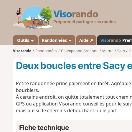
V
i
s
o
r
a
Outils
Randonnées
Aide ↗
Viso
rando
Pre
n
Visorando
Randonnées
Champagne-Ardenne
Marne
Sacy
D
d
o
Deux boucles entre Sacy 
Petite randonnée principalement en forêt. Agréable l
bourbiers.
À certains endroit, on quitte totalement tout chemin e
GPS ou application Visorando conseillés pour le su
mais aussi de chemins débouchant nulle part.
Fiche technique