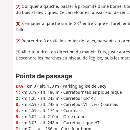
(
7
) Obliquer à gauche, passer à proximité d'une borne. Con
du bois et des vignes. Ce carrefour est aussi celui de renc
®
(
8
) S'engager à gauche sur le GR
entre vigne et forêt, en
l'aller.
(
2
) Reprendre à droite le sentier de l'aller, parvenir au pr
(
1
) Aller tout droit en direction du manoir. Puis, juste aprè
Descendre les marches au niveau de l'église, puis les mar
Points de passage
D/A
: km 0 - alt. 133 m - Parking église de Sacy
1
: km 0.79 - alt. 186 m - Carrefourr tables pique nique
2
: km 1.25 - alt. 243 m - Carrefour GR142
3
: km 3.59 - alt. 248 m - Carrefour VTT vers Courmas
4
: km 4.59 - alt. 174 m - Courmas
5
: km 5.05 - alt. 210 m - Orée du bois
6
: km 6.03 - alt. 248 m - Carrefour ligne HT
7
: km 7.1 - alt. 266 m - Carrefour borne