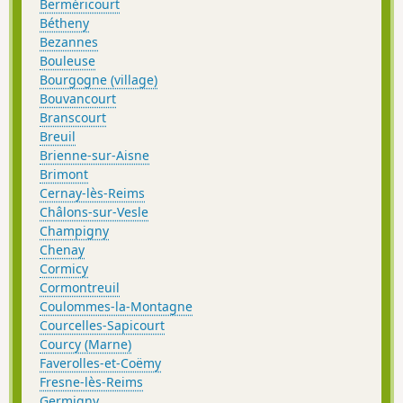
Berméricourt
Bétheny
Bezannes
Bouleuse
Bourgogne (village)
Bouvancourt
Branscourt
Breuil
Brienne-sur-Aisne
Brimont
Cernay-lès-Reims
Châlons-sur-Vesle
Champigny
Chenay
Cormicy
Cormontreuil
Coulommes-la-Montagne
Courcelles-Sapicourt
Courcy (Marne)
Faverolles-et-Coëmy
Fresne-lès-Reims
Germigny