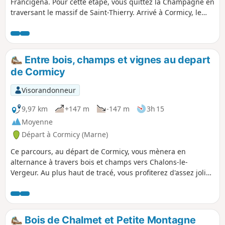
Francigéna. Pour cette étape, vous quittez la Champagne en
traversant le massif de Saint-Thierry. Arrivé à Cormicy, le
relief devient un peu plus plat. Vous passez par Berry-au-
Bac. C’est là que se trouve la nécropole nationale de Berry-
au-Bac, qui rassemble 3972 corps dont 2014 en tombes
individuelles et 1958 en ossuaires. Vous poursuivez ensuite
Entre bois, champs et vignes au depart
pour arriver à Corbeny, vous pourrez voir l’Oratoire Saint-
de Cormicy
Marcoul. Puis vous suivez le « Chemin des Dames », hauts
lieux de mémoire de la Grande Guerre pour arriver dans le
Visorandonneur
village de Bouconville-Vauclair, où se situe l’Abbaye de
Vauclair, le Château de la Bôve et un réseau de tranchées
9,97 km
+147 m
-147 m
3h 15
de la guerre 14-18.
Moyenne
Départ à Cormicy (Marne)
Ce parcours, au départ de Cormicy, vous mènera en
alternance à travers bois et champs vers Chalons-le-
Vergeur. Au plus haut de tracé, vous profiterez d'assez jolies
vues vers les "monts" environnants. Le retour se fera par un
tout petit sentier puis par des chemins de vignes avec vues
sur Cormicy.
Bois de Chalmet et Petite Montagne