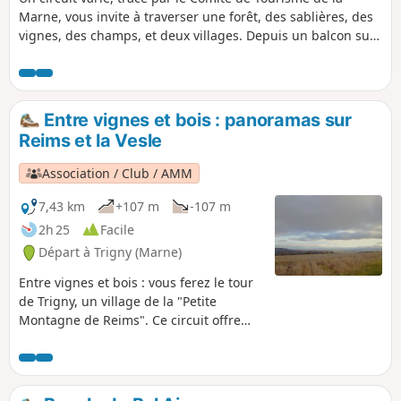
Marne, vous invite à traverser une forêt, des sablières, des
vignes, des champs, et deux villages. Depuis un balcon sur
quelques points de vue sur la vallée de la Vesle, vous
côtoierez les forts de Saint-Thierry et de Chenay. Ceux-ci ont
été construits après la guerre de 1870 pour protéger Reims.
(à éviter les jours de chasse ou après de fortes pluies,
Entre vignes et bois : panoramas sur
flaques importantes - descriptif mis à jour le 14 juillet 2019)
Reims et la Vesle
Association / Club / AMM
7,43 km
+107 m
-107 m
2h 25
Facile
Départ à Trigny (Marne)
Entre vignes et bois : vous ferez le tour
de Trigny, un village de la "Petite
Montagne de Reims". Ce circuit offre
également de vastes panoramas sur la
vallée de la Vesle. Votre regard se
portera au Sud sur Coulommes-la-
Montagne. Vers le Sud-Est: sur Reims et