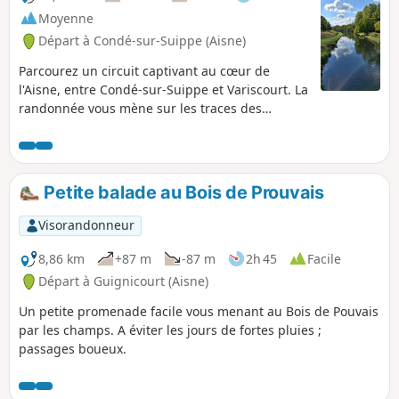
Moyenne
Départ à Condé-sur-Suippe (Aisne)
Parcourez un circuit captivant au cœur de
l'Aisne, entre Condé-sur-Suippe et Variscourt. La
randonnée vous mène sur les traces des
Gaulois, en traversant le site de l'oppidum du
"Vieux Reims". C'est ici, sur ce vaste territoire,
que se dressait autrefois une puissante place
forte des Rèmes (qui léguèrent leur nom à
Petite balade au Bois de Prouvais
Reims). Les chemins ruraux que vous
empruntez sont une invitation à remonter le
Visorandonneur
temps, pour imaginer la vie de nos ancêtres sur
ces terres.
8,86 km
+87 m
-87 m
2h 45
Facile
Départ à Guignicourt (Aisne)
Un petite promenade facile vous menant au Bois de Pouvais
par les champs. A éviter les jours de fortes pluies ;
passages boueux.