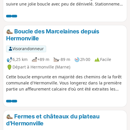
suivre une jolie boucle avec peu de dénivelé. Stationnement
possible sur la place du village.
Boucle des Marcelaines depuis
Hermonville
Visorandonneur
6,25 km
+89 m
-89 m
2h 00
Facile
Départ à Hermonville (Marne)
Cette boucle emprunte en majorité des chemins de la forêt
communale d'Hermonville. Vous longerez dans la première
partie un affleurement calcaire d'où ont été extraites les
pierres ayant servi à la construction des monuments
historiques, puis profiterez des bois de feuillus du fond des
Marcelaines, avant de ressortir à travers les vignes avec
une jolie vue sur le château de Marzilly.
Fermes et châteaux du plateau
d'Hermonville