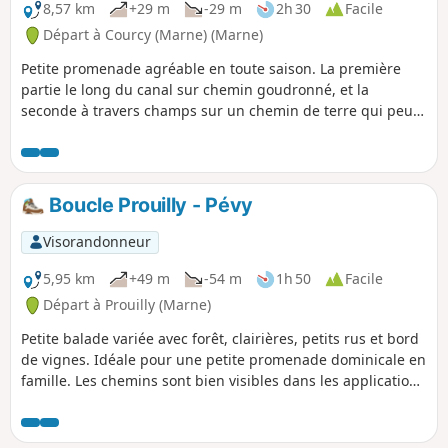
8,57 km
+29 m
-29 m
2h 30
Facile
Départ à Courcy (Marne) (Marne)
Petite promenade agréable en toute saison. La première
partie le long du canal sur chemin goudronné, et la
seconde à travers champs sur un chemin de terre qui peut
être boueux par temps pluvieux.
Boucle Prouilly - Pévy
Visorandonneur
5,95 km
+49 m
-54 m
1h 50
Facile
Départ à Prouilly (Marne)
Petite balade variée avec forêt, clairières, petits rus et bord
de vignes. Idéale pour une petite promenade dominicale en
famille. Les chemins sont bien visibles dans les applications
GPS et sont bien entretenus. Quelques miradors indiquent
un possible domaine de chasse.