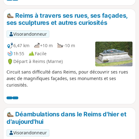
marcheurs. L'atmosphère est calme, propice
à l'observation de la faune et de la flore
Reims à travers ses rues, ses façades,
locales, mais aussi à la rêverie. En chemin,
ses sculptures et autres curiosités
vous aurez l'occasion de suivre les traces des
pèlerins en empruntant une portion du GR®
Visorandonneur
654, qui correspond au célèbre chemin de
Saint-Jacques-de-Compostelle. Vous
6,47 km
+10 m
-10 m
traverserez également le charmant village
1h 55
Facile
de Brienne-sur-Aisne, où vous pourrez
Départ à Reims (Marne)
admirer son église et son architecture
locale.
Circuit sans difficulté dans Reims, pour découvrir ses rues
avec de magnifiques façades, ses monuments et ses
curiosités.
Déambulations dans le Reims d'hier et
d'aujourd'hui
Visorandonneur