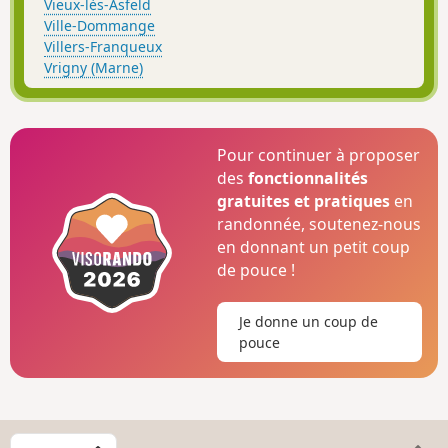
Vieux-lès-Asfeld
Ville-Dommange
Villers-Franqueux
Vrigny (Marne)
Pour continuer à proposer
des
fonctionnalités
gratuites et pratiques
en
randonnée, soutenez-nous
en donnant un petit coup
de pouce !
Je donne un coup de
pouce
C