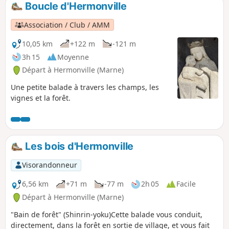
Boucle d'Hermonville
p
Association / Club / AMM
10,05 km
+122 m
-121 m
3h 15
Moyenne
Départ à Hermonville (Marne)
Une petite balade à travers les champs, les
vignes et la forêt.
Les bois d'Hermonville
Visorandonneur
6,56 km
+71 m
-77 m
2h 05
Facile
Départ à Hermonville (Marne)
"Bain de forêt" (Shinrin-yoku)Cette balade vous conduit,
directement, dans la forêt en sortie de village, et vous fait