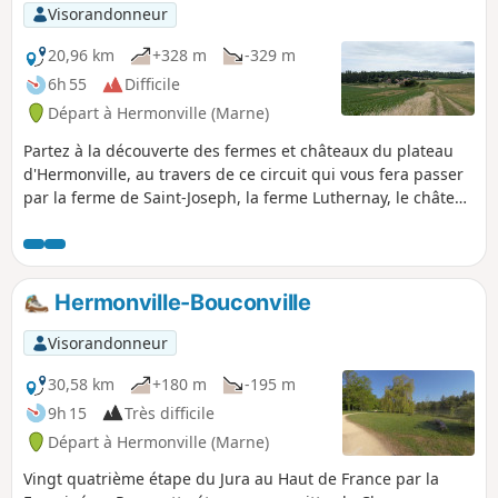
Visorandonneur
20,96 km
+328 m
-329 m
6h 55
Difficile
Départ à Hermonville (Marne)
Partez à la découverte des fermes et châteaux du plateau
d'Hermonville, au travers de ce circuit qui vous fera passer
par la ferme de Saint-Joseph, la ferme Luthernay, le château
de Vaux-Varennes, le château de Châlons le Vergeur, par
chemins et forêts.
Hermonville-Bouconville
Visorandonneur
30,58 km
+180 m
-195 m
9h 15
Très difficile
Départ à Hermonville (Marne)
Vingt quatrième étape du Jura au Haut de France par la