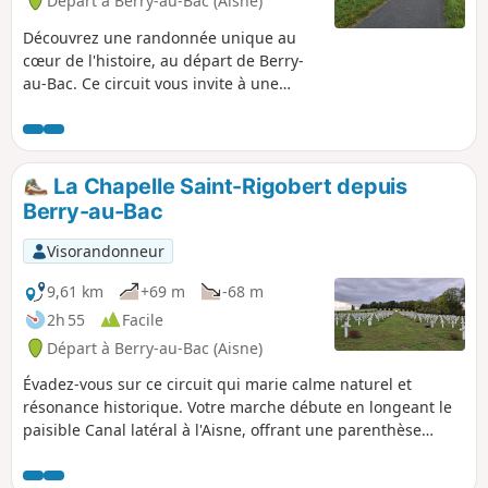
Départ à Berry-au-Bac (Aisne)
Découvrez une randonnée unique au
cœur de l'histoire, au départ de Berry-
au-Bac. Ce circuit vous invite à une
immersion totale dans les paysages qui
ont marqué la Première Guerre
mondiale. En contournant la célèbre
Côte Cent Huit, haut lieu des combats,
La Chapelle Saint-Rigobert depuis
vous marcherez sur les traces de
Berry-au-Bac
l'histoire, où la mémoire des hameaux
disparus de Sapigneul ou de La Neuville
Visorandonneur
est omniprésente. La randonnée est
variée, alternant entre les sentiers
9,61 km
+69 m
-68 m
calmes de la forêt, les vastes étendues
2h 55
Facile
de la campagne et la tranquillité de la
Départ à Berry-au-Bac (Aisne)
voie verte longeant le canal reliant
l'Aisne à la Marne
Évadez-vous sur ce circuit qui marie calme naturel et
résonance historique. Votre marche débute en longeant le
paisible Canal latéral à l'Aisne, offrant une parenthèse
bucolique. Puis, l'histoire se révèle. Vous croiserez la
Chapelle Saint-Rigobert, un lieu de dévotion millénaire qui