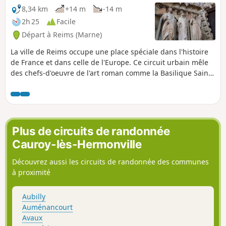
8,34 km
+14 m
-14 m
2h 25
Facile
Départ à Reims (Marne)
La ville de Reims occupe une place spéciale dans l'histoire
de France et dans celle de l'Europe. Ce circuit urbain mêle
des chefs-d'oeuvre de l'art roman comme la Basilique Saint-
Rémi et de l'art gothique comme la Cathédrale Notre-Dame,
et l'architecture Art Déco caractéristique de la
reconstruction de la ville après la première guerre
mondiale.
Plus de circuits de randonnée
Cauroy-lès-Hermonville
Découvrez aussi les circuits de randonnée des communes
à proximité
Aubilly
Auménancourt
Avaux