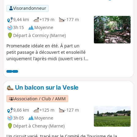
Visorandonneur
9,44 km
+179 m
-177 m
3h 15
Moyenne
Départ à Cormicy (Marne)
Promenade idéale en été. À part un
petit passage à découvert et ensoleillé
uniquement l'après-midi (ouvert vers le
Sud-Ouest), l'ensemble du circuit se fera
quasiment en permanence en sous-bois
par des chemins variés (montées,
descentes, virages, changement de
Un balcon sur la Vesle
direction...), bien ombragés et
agréables à parcourir.
Association / Club / AMM
9,66 km
+125 m
-127 m
3h 05
Moyenne
Départ à Chenay (Marne)
Un circuit varié, tracé par le Comité de Tourisme de la