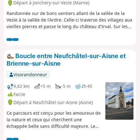
Départ à Jonchery-sur-Vesle (Marne)
Randonnée sur de bons sentiers allant de la vallée de la
Vesle à la vallée de l'Ardre. Celle-ci traverse des villages aux
vieilles pierres et passe le long du château d'Irval. Sur les
différents points hauts, de jolies vues s'offriront à vous, sur
la vallée de l'Ardre, Puis au retour, sur le massif de Saint-
Thierry et le Mont Die.
Boucle entre Neufchâtel-sur-Aisne et
Brienne-sur-Aisne
Visorandonneur
9,62 km
+5 m
-5 m
2h 45
Facile
Départ à Neufchâtel-sur-Aisne (Aisne)
Ce parcours est conçu pour les amoureux de
la nature et ceux qui cherchent une
échappée belle sans difficulté majeure. Le
relief est très doux, avec peu de dénivelé, ce
qui le rend accessible à tous les niveaux de