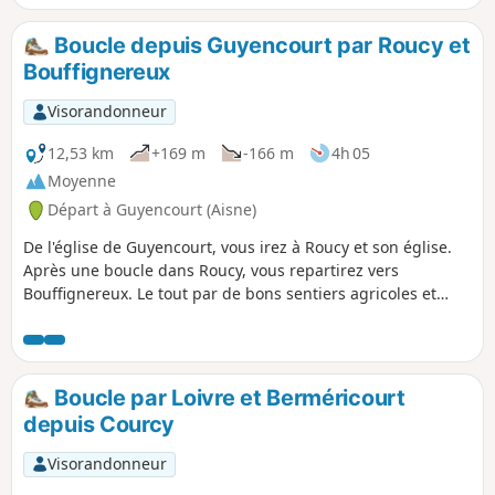
servit de poste d'observation et de secours au Général
Mangin pendant l'implacable Grande Guerre. Enfin, le
Boucle depuis Guyencourt par Roucy et
circuit vous mène à la Nécropole Nationale de Berry-au-Bac,
Bouffignereux
un poignant rappel des sacrifices consentis sur le Chemin
des Dames, tout proche.
Visorandonneur
12,53 km
+169 m
-166 m
4h 05
Moyenne
Départ à Guyencourt (Aisne)
De l'église de Guyencourt, vous irez à Roucy et son église.
Après une boucle dans Roucy, vous repartirez vers
Bouffignereux. Le tout par de bons sentiers agricoles et
forestiers. De belles vues sur les villages et la vallée de
l'Aisne s'offriront à vous.
Boucle par Loivre et Berméricourt
depuis Courcy
Visorandonneur