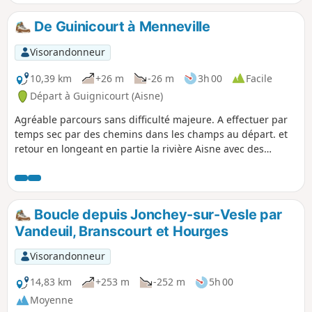
De Guinicourt à Menneville
Visorandonneur
10,39 km
+26 m
-26 m
3h 00
Facile
Départ à Guignicourt (Aisne)
Agréable parcours sans difficulté majeure. A effectuer par
temps sec par des chemins dans les champs au départ. et
retour en longeant en partie la rivière Aisne avec des
passages verdoyant.
Boucle depuis Jonchey-sur-Vesle par
Vandeuil, Branscourt et Hourges
Visorandonneur
14,83 km
+253 m
-252 m
5h 00
Moyenne