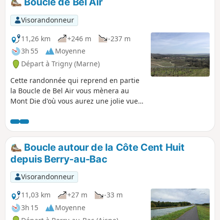
Boucle de Bel Air
même Verzenay ! (descriptif mis à jour
le 7 juillet 2019)
Visorandonneur
11,26 km
+246 m
-237 m
3h 55
Moyenne
Départ à Trigny (Marne)
Cette randonnée qui reprend en partie
la Boucle de Bel Air vous mènera au
Mont Die d'où vous aurez une jolie vue
panoramique sur la Montagne de Reims
.
Boucle autour de la Côte Cent Huit
depuis Berry-au-Bac
Visorandonneur
11,03 km
+27 m
-33 m
3h 15
Moyenne