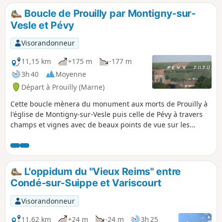
Boucle de Prouilly par Montigny-sur-
Vesle et Pévy
Visorandonneur
11,15 km
+175 m
-177 m
3h 40
Moyenne
Départ à Prouilly (Marne)
Cette boucle mènera du monument aux morts de Prouilly à
l'église de Montigny-sur-Vesle puis celle de Pévy à travers
champs et vignes avec de beaux points de vue sur les
hauteurs.
L'oppidum du "Vieux Reims" entre
Condé-sur-Suippe et Variscourt
Visorandonneur
11,62 km
+24 m
-24 m
3h 25