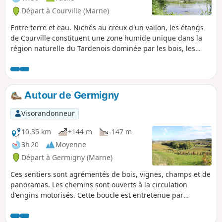
Départ à Courville (Marne)
Entre terre et eau. Nichés au creux d'un vallon, les étangs
de Courville constituent une zone humide unique dans la
région naturelle du Tardenois dominée par les bois, les
vignes et les grandes cultures.
Autour de Germigny
Visorandonneur
10,35 km
+144 m
-147 m
3h 20
Moyenne
Départ à Germigny (Marne)
Ces sentiers sont agrémentés de bois, vignes, champs et de
panoramas. Les chemins sont ouverts à la circulation
d'engins motorisés. Cette boucle est entretenue par
l'Association "Germigny, c'est Chouette".