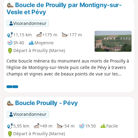
Boucle de Prouilly par Montigny-sur-
Vesle et Pévy
Visorandonneur
11,15 km
+175 m
-177 m
3h 40
Moyenne
Départ à Prouilly (Marne)
Cette boucle mènera du monument aux morts de Prouilly à
l'église de Montigny-sur-Vesle puis celle de Pévy à travers
champs et vignes avec de beaux points de vue sur les
hauteurs.
Boucle Prouilly - Pévy
Visorandonneur
5,95 km
+49 m
-54 m
1h 50
Facile
Départ à Prouilly (Marne)