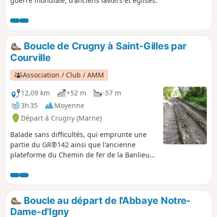
guerre mondiale, d'anciens lavoirs et églises.
Boucle de Crugny à Saint-Gilles par
Courville
Association / Club / AMM
12,09 km
+52 m
-57 m
3h 35
Moyenne
Départ à Crugny (Marne)
Balade sans difficultés, qui emprunte une
partie du GR®142 ainsi que l'ancienne
plateforme du Chemin de fer de la Banlieue
de Reims (CBR).
Boucle au départ de l'Abbaye Notre-
Dame-d'Igny