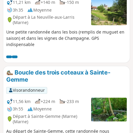
11,21 km
+140 m
-150 m
3h 35
Moyenne
Départ à La Neuville-aux-Larris
(Marne)
Une petite randonnée dans les bois (remplis de muguet en
saison) et dans les vignes de Champagne. GPS
indispensable
Boucle des trois coteaux à Sainte-
Gemme
Visorandonneur
11,56 km
+224 m
-233 m
3h 55
Moyenne
Départ à Sainte-Gemme (Marne)
(Marne)
Au départ de Sainte-Gemme, cette randonnée nous