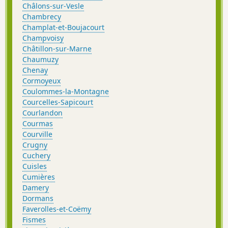
Châlons-sur-Vesle
Chambrecy
Champlat-et-Boujacourt
Champvoisy
Châtillon-sur-Marne
Chaumuzy
Chenay
Cormoyeux
Coulommes-la-Montagne
Courcelles-Sapicourt
Courlandon
Courmas
Courville
Crugny
Cuchery
Cuisles
Cumières
Damery
Dormans
Faverolles-et-Coëmy
Fismes