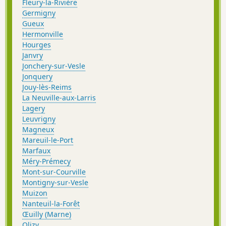
Fleury-la-Rivière
Germigny
Gueux
Hermonville
Hourges
Janvry
Jonchery-sur-Vesle
Jonquery
Jouy-lès-Reims
La Neuville-aux-Larris
Lagery
Leuvrigny
Magneux
Mareuil-le-Port
Marfaux
Méry-Prémecy
Mont-sur-Courville
Montigny-sur-Vesle
Muizon
Nanteuil-la-Forêt
Œuilly (Marne)
Olizy