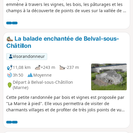
emmène à travers les vignes, les bois, les pâturages et les
champs à la découverte de points de vues sur la vallée de la
Semoigne et de la Marne et leurs villages accrochés à flanc
de coteaux.
La balade enchantée de Belval-sous-
Châtillon
Visorandonneur
11,08 km
+243 m
-237 m
3h 50
Moyenne
Départ à Belval-sous-Châtillon
(Marne)
Cette petite randonnée par bois et vignes est proposée par
"La Marne à pied". Elle vous permettra de visiter de
charmants villages et de profiter de très jolis points de vue.
Ne manquez pas le polissoir néolithique de Belval-sous-
Châtillon, à quelques mètres du départ.