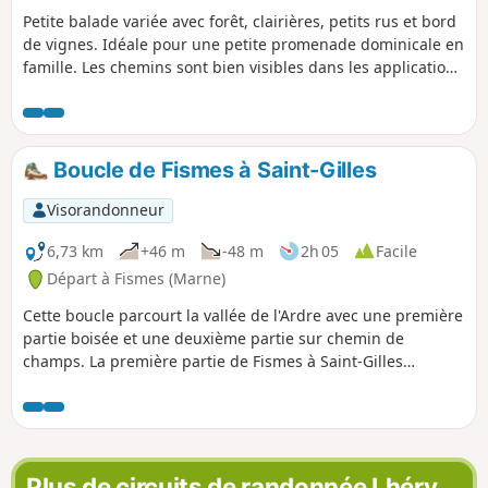
Petite balade variée avec forêt, clairières, petits rus et bord
de vignes. Idéale pour une petite promenade dominicale en
famille. Les chemins sont bien visibles dans les applications
GPS et sont bien entretenus. Quelques miradors indiquent
un possible domaine de chasse.
Boucle de Fismes à Saint-Gilles
Visorandonneur
6,73 km
+46 m
-48 m
2h 05
Facile
Départ à Fismes (Marne)
Cette boucle parcourt la vallée de l'Ardre avec une première
partie boisée et une deuxième partie sur chemin de
champs. La première partie de Fismes à Saint-Gilles
emprunte l'ancien Chemin de Fer de la Banlieue de Reims
(CBR) qui desservait de nombreuses communes. La
deuxième partie longe la crête de la route de Fismes à Fère-
en-Tardenois d'où, lorsque les conditions le permettent, de
nombreux parapentes s'élancent.
Plus de circuits de randonnée Lhéry