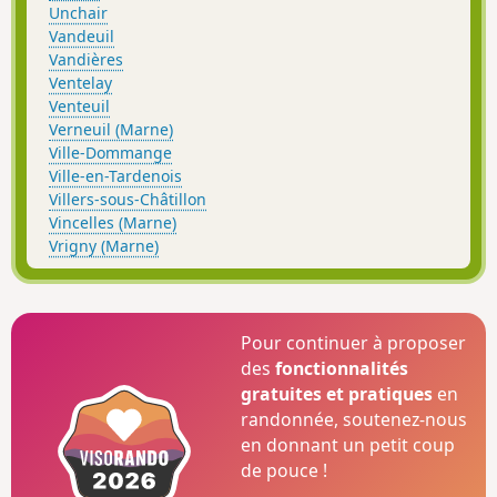
Unchair
Vandeuil
Vandières
Ventelay
Venteuil
Verneuil (Marne)
Ville-Dommange
Ville-en-Tardenois
Villers-sous-Châtillon
Vincelles (Marne)
Vrigny (Marne)
Pour continuer à proposer
des
fonctionnalités
gratuites et pratiques
en
randonnée, soutenez-nous
en donnant un petit coup
de pouce !