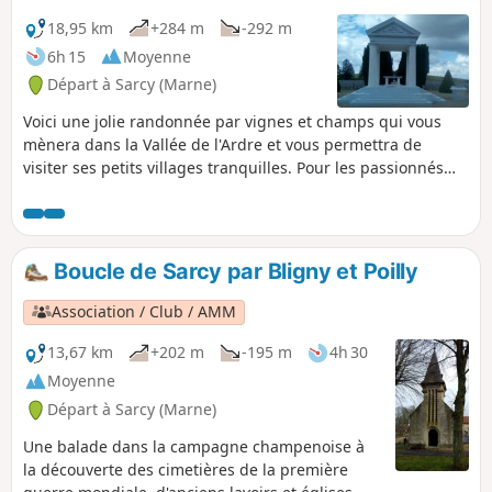
18,95 km
+284 m
-292 m
6h 15
Moyenne
Départ à Sarcy (Marne)
Voici une jolie randonnée par vignes et champs qui vous
mènera dans la Vallée de l'Ardre et vous permettra de
visiter ses petits villages tranquilles. Pour les passionnés
d'histoire, visite possible de deux cimetières de la Grande
Guerre. Beaucoup de vignes et de champs, peu de bois et
donc peu d'ombre. Quelques portions sur de petites routes
peu fréquentées.
Boucle de Sarcy par Bligny et Poilly
Association / Club / AMM
13,67 km
+202 m
-195 m
4h 30
Moyenne
Départ à Sarcy (Marne)
Une balade dans la campagne champenoise à
la découverte des cimetières de la première