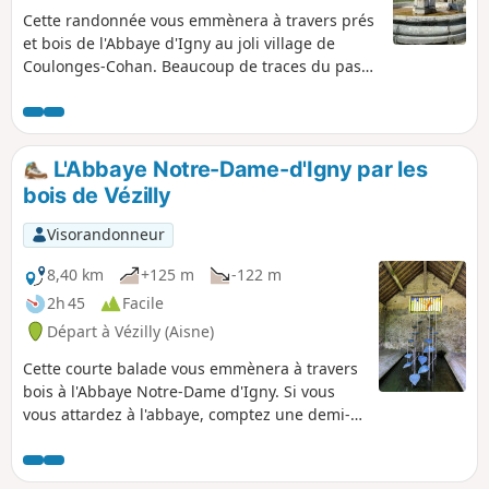
Cette randonnée vous emmènera à travers prés
et bois de l'Abbaye d'Igny au joli village de
Coulonges-Cohan. Beaucoup de traces du passé
à voir (lavoirs, fontaines), et de beaux passages
dans les bois.
L'Abbaye Notre-Dame-d'Igny par les
bois de Vézilly
Visorandonneur
8,40 km
+125 m
-122 m
2h 45
Facile
Départ à Vézilly (Aisne)
Cette courte balade vous emmènera à travers
bois à l'Abbaye Notre-Dame d'Igny. Si vous
vous attardez à l'abbaye, comptez une demi-
journée.