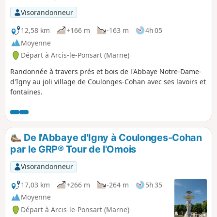
Visorandonneur
12,58 km
+166 m
-163 m
4h 05
Moyenne
Départ à Arcis-le-Ponsart (Marne)
Randonnée à travers prés et bois de l'Abbaye Notre-Dame-
d'Igny au joli village de Coulonges-Cohan avec ses lavoirs et
fontaines.
De l'Abbaye d'Igny à Coulonges-Cohan
par le GRP® Tour de l'Omois
Visorandonneur
17,03 km
+266 m
-264 m
5h 35
Moyenne
Départ à Arcis-le-Ponsart (Marne)