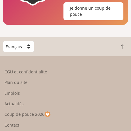
Je donne un coup de
pouce
C
R
h
e
o
t
i
o
s
CGU et confidentialité
u
i
r
s
Plan du site
e
s
n
e
Emplois
h
z
Actualités
a
u
u
n
Coup de pouce 2026
t
p
a
Contact
y