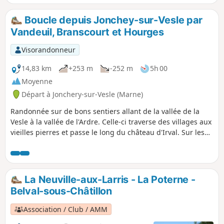
Boucle depuis Jonchey-sur-Vesle par
Vandeuil, Branscourt et Hourges
Visorandonneur
14,83 km
+253 m
-252 m
5h 00
Moyenne
Départ à Jonchery-sur-Vesle (Marne)
Randonnée sur de bons sentiers allant de la vallée de la
Vesle à la vallée de l'Ardre. Celle-ci traverse des villages aux
vieilles pierres et passe le long du château d'Irval. Sur les
différents points hauts, de jolies vues s'offriront à vous, sur
la vallée de l'Ardre, Puis au retour, sur le massif de Saint-
Thierry et le Mont Die.
La Neuville-aux-Larris - La Poterne -
Belval-sous-Châtillon
Association / Club / AMM