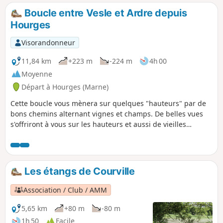
Boucle entre Vesle et Ardre depuis
Hourges
Visorandonneur
11,84 km
+223 m
-224 m
4h 00
Moyenne
Départ à Hourges (Marne)
Cette boucle vous mènera sur quelques "hauteurs" par de
bons chemins alternant vignes et champs. De belles vues
s'offriront à vous sur les hauteurs et aussi de vieilles
bâtisses de pierres. La randonnée suit partiellement un
balisage Jaune.
Les étangs de Courville
Association / Club / AMM
5,65 km
+80 m
-80 m
1h 50
Facile