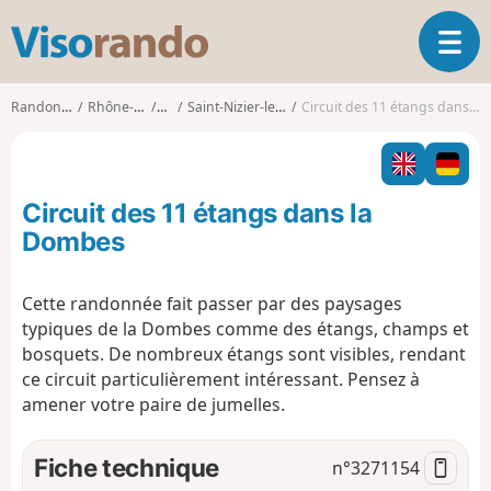
V
O
i
u
s
v
o
Randonnées
Rhône-Alpes
Ain
Saint-Nizier-le-Désert
Circuit des 11 étangs dans la Dombes
r
r
i
a
r
n
l
d
Circuit des 11 étangs dans la
a
o
n
Dombes
a
v
Cette randonnée fait passer par des paysages
i
typiques de la Dombes comme des étangs, champs et
g
a
bosquets. De nombreux étangs sont visibles, rendant
t
ce circuit particulièrement intéressant. Pensez à
i
amener votre paire de jumelles.
o
n
Fiche technique
n°
3271154