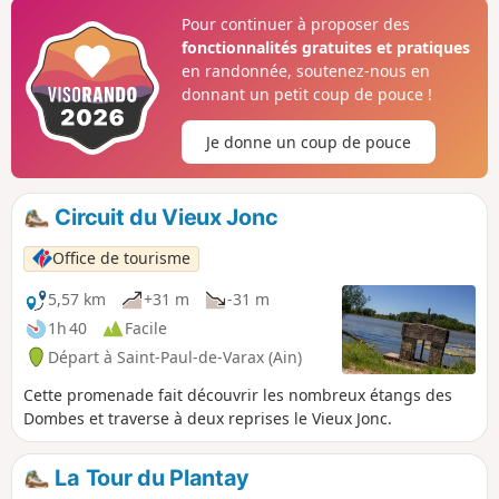
fermes du pays. Suivant la saison vous serez accompagnés
Pour continuer à proposer des
des chants d'une multitude d'oiseaux. Les grenouilles
fonctionnalités gratuites et pratiques
sautent dans l'eau à votre passage et les vaches, curieuses
en randonnée, soutenez-nous en
viennent à votre rencontre.
donnant un petit coup de pouce !
Je donne un coup de pouce
Circuit du Vieux Jonc
Office de tourisme
5,57 km
+31 m
-31 m
1h 40
Facile
Départ à Saint-Paul-de-Varax (Ain)
Cette promenade fait découvrir les nombreux étangs des
Dombes et traverse à deux reprises le Vieux Jonc.
La Tour du Plantay