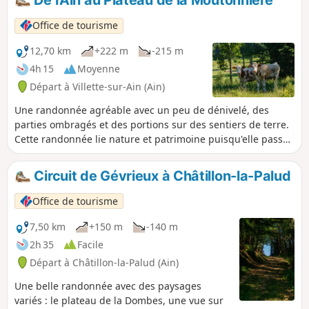
De l'Ain au Plateau de la Moutonnière
Office de tourisme
12,70 km
+222 m
-215 m
4h 15
Moyenne
Départ à Villette-sur-Ain (Ain)
Une randonnée agréable avec un peu de dénivelé, des
parties ombragés et des portions sur des sentiers de terre.
Cette randonnée lie nature et patrimoine puisqu'elle passe
pas loin de deux châteaux.
Circuit de Gévrieux à Châtillon-la-Palud
Office de tourisme
7,50 km
+150 m
-140 m
2h 35
Facile
Départ à Châtillon-la-Palud (Ain)
Une belle randonnée avec des paysages
variés : le plateau de la Dombes, une vue sur