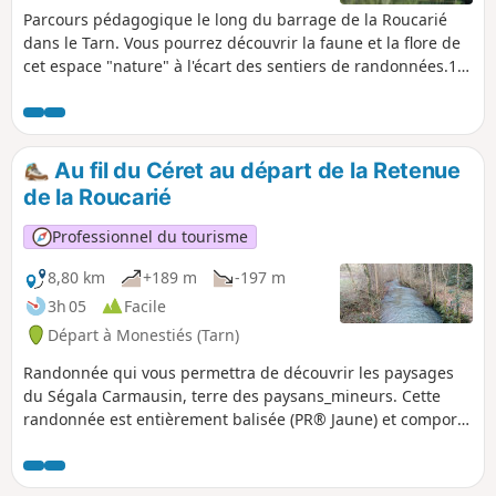
Parcours pédagogique le long du barrage de la Roucarié
dans le Tarn. Vous pourrez découvrir la faune et la flore de
cet espace "nature" à l'écart des sentiers de randonnées.10
balises le long du parcours vous informeront sur la
biodiversité de ce milieu. Un livret est disponible à l'office
du tourisme, et sur votre smarphone une carte intéractive
de ce circuit grâce au QRCode en image (gratuit).
Au fil du Céret au départ de la Retenue
de la Roucarié
Professionnel du tourisme
8,80 km
+189 m
-197 m
3h 05
Facile
Départ à Monestiés (Tarn)
Randonnée qui vous permettra de découvrir les paysages
du Ségala Carmausin, terre des paysans_mineurs. Cette
randonnée est entièrement balisée (PR® Jaune) et comporte
également des panneaux directionnels. L'ensemble du
parcours se fait sur petites routes et chemins communaux.
Des affichettes avec des citations sur la biodiversité