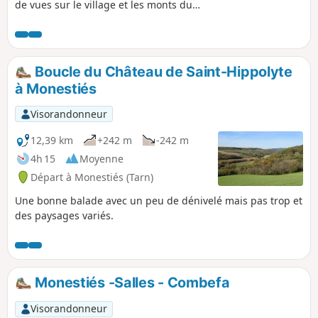
de vues sur le village et les monts du
Ségala. Après avoir traversé la forêt de
Lauzeral, le sentier sillonne par
l'ancienne voie ferrée. Pensez à prendre
une lampe de poche pour passer le
Boucle du Château de Saint-Hippolyte
tunnel non éclairé. Balisage Jaune "La
à Monestiés
Borie Blanche"
Visorandonneur
12,39 km
+242 m
-242 m
4h 15
Moyenne
Départ à Monestiés (Tarn)
Une bonne balade avec un peu de dénivelé mais pas trop et
des paysages variés.
Monestiés -Salles - Combefa
Visorandonneur