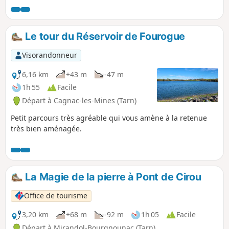
kilomètres techniques en VTT et cela
jusqu'au Pont de Cirou. Ce pont du XIVe
siècle, plus ancienne voie de franchissement
Le tour du Réservoir de Fourogue
au-dessus du Viaur, servait à relier l'Aveyron
au Tarn. Le long du Viaur vous découvrirez le
Visorandonneur
Moulin de Pignac, Cette randonnée peut se
faire à pied ou en VTT (balisage VTT et
6,16 km
+43 m
-47 m
pédestre).
1h 55
Facile
Départ à Cagnac-les-Mines (Tarn)
Petit parcours très agréable qui vous amène à la retenue
très bien aménagée.
La Magie de la pierre à Pont de Cirou
Office de tourisme
3,20 km
+68 m
-92 m
1h 05
Facile
Départ à Mirandol-Bourgnounac (Tarn)