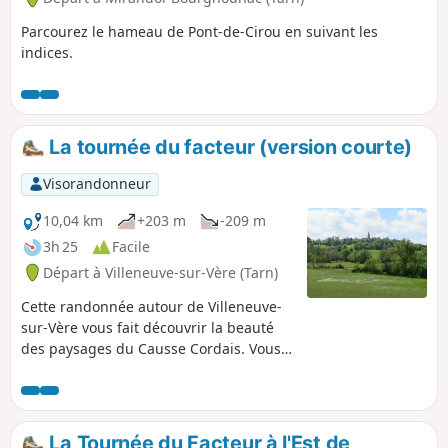
Parcourez le hameau de Pont-de-Cirou en suivant les
indices.
La tournée du facteur (version courte)
Visorandonneur
10,04 km
+203 m
-209 m
3h 25
Facile
Départ à Villeneuve-sur-Vère (Tarn)
Cette randonnée autour de Villeneuve-
sur-Vère vous fait découvrir la beauté
des paysages du Causse Cordais. Vous
cheminerez entre pierres blanches,
champs de céréales et vignes à
proximité de producteurs locaux :
lentilles, huile, eaux de vie et vins de
La Tournée du Facteur à l'Est de