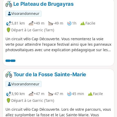
incessante de nouvelles sources
Le Plateau de Brugayras
d'énergies. Équipé d’un smartphone ou
d’une tablette, vous y découvrirez des
Visorandonneur
scènes de réalité augmentée et jeux
interactifs comme par exemple une
5,81 km
+49 m
-49 m
1h
Facile
libellule en mouvement.
Départ à Le Garric (Tarn)
Un circuit vélo Cap Découverte. Vous remonterez la voie
verte pour atteindre l'espace festival ainsi que les panneaux
photovoltaïques avec une explication pédagogique sur les
énergies renouvelables
Tour de la Fosse Sainte-Marie
Visorandonneur
3,90 km
+47 m
-47 m
45 min
Facile
Départ à Le Garric (Tarn)
Un circuit vélo Cap Découverte. Lors de votre parcours, vous
allez surplomber la fosse et le Lac Sainte-Marie. Vous