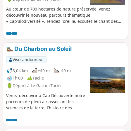
Au cœur de 700 hectares de nature préservée, venez
découvrir le nouveau parcours thématique
« Cap’Biodiversité ». Tendez l’oreille, écoutez le chant des
oiseaux, observez la faune sauvage présente sur le site,
identifiez les essences qui vous entourent, admirez le
paysage atypique de Cap’ Découverte le temps d’une balade
Du Charbon au Soleil
Visorandonneur
3,04 km
+49 m
-49 m
1h 00
Facile
Départ à Le Garric (Tarn)
Venez découvrir à Cap Découverte notre
parcours de plein air associant les
sciences de la terre, l'histoire des
énergies et la réalité augmentée.
Parcourez l'Échelle du Temps, revisitez
nos inventions dans cette quête