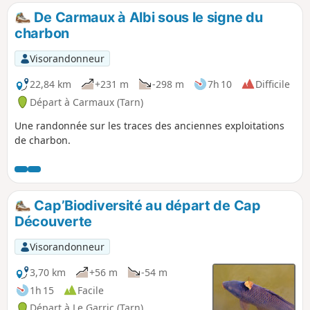
agrémentent ce sentier. Flasher le QRcode pour avoir des
De Carmaux à Albi sous le signe du
informations sur le chemin et les autres parcours.
charbon
Visorandonneur
22,84 km
+231 m
-298 m
7h 10
Difficile
Départ à Carmaux (Tarn)
Une randonnée sur les traces des anciennes exploitations
de charbon.
Cap’Biodiversité au départ de Cap
Découverte
Visorandonneur
3,70 km
+56 m
-54 m
1h 15
Facile
Départ à Le Garric (Tarn)