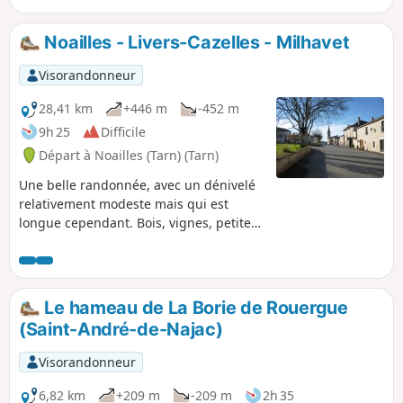
regagner la voiture. Note modérateur Sentier interdit par
arrêté municipal pour risque d'éboulement à partir du 31
Noailles - Livers-Cazelles - Milhavet
mai 2022 jusqu'à nouvel ordre, voir les avis
Visorandonneur
28,41 km
+446 m
-452 m
9h 25
Difficile
Départ à Noailles (Tarn) (Tarn)
Une belle randonnée, avec un dénivelé
relativement modeste mais qui est
longue cependant. Bois, vignes, petites
églises et châteaux sont au programme,
sans oublier la vue sur Cordes-sur-Ciel
qui surprend toujours autant.
Le hameau de La Borie de Rouergue
(Saint-André-de-Najac)
Visorandonneur
6,82 km
+209 m
-209 m
2h 35