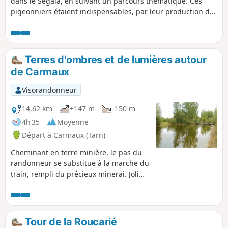
dans le Ségala, en suivant un parcours thématique. Ces
pigeonniers étaient indispensables, par leur production de
colombine, pour l'enrichissement du sol dans la culture du
pastel qui était l'emblème du Pays de Cocagne. Certains
sont de construction basique tandis que d'autres, plus
imposants et intégrés à de grandes demeures, dénotent les
Terres d'ombres et de lumières autour
signes de richesse des pasteliers d'antan.
de Carmaux
Visorandonneur
14,62 km
+147 m
-150 m
4h 35
Moyenne
Départ à Carmaux (Tarn)
Cheminant en terre minière, le pas du
randonneur se substitue à la marche du
train, rempli du précieux minerai. Joli
parcours chargé d'histoire.
Tour de la Roucarié