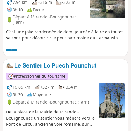
7,94 km
+316 m
-323 m
3h 10
Facile
Départ à Mirandol-Bourgnounac
(Tarn)
C'est une jolie randonnée de demi-journée à faire en toutes
saisons pour découvrir le petit patrimoine du Carmausin.
Le Sentier Lo Puech Pounchut
Professionnel du tourisme
16,05 km
+327 m
-334 m
5h 30
Moyenne
Départ à Mirandol-Bourgnounac (Tarn)
De la place de la Mairie de Mirandol-
Bourgnounac un sentier vous mènera vers le
Pont de Cirou, ancienne voie romaine, sur
les berges du Viaur. Attention aux premiers