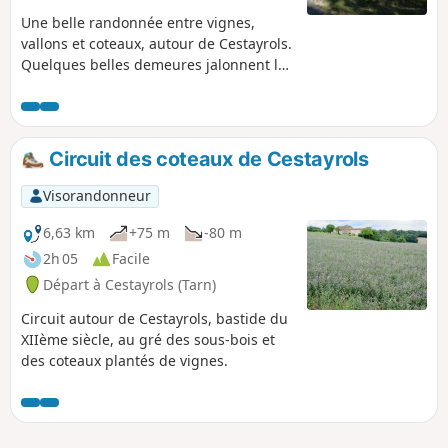
Une belle randonnée entre vignes,
vallons et coteaux, autour de Cestayrols.
Quelques belles demeures jalonnent le
parcours et l'agrémentent. A faire de
préférence par une belle journée
d'automne, lorsque les vignes changent
de couleur. Un peu de bitume dans
Circuit des coteaux de Cestayrols
cette randonnée mais sur des petites
routes tranquilles et bucoliques.
Visorandonneur
6,63 km
+75 m
-80 m
2h 05
Facile
Départ à Cestayrols (Tarn)
Circuit autour de Cestayrols, bastide du
XIIème siècle, au gré des sous-bois et
des coteaux plantés de vignes.