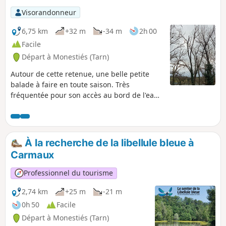
Visorandonneur
6,75 km
+32 m
-34 m
2h 00
Facile
Départ à Monestiés (Tarn)
Autour de cette retenue, une belle petite
balade à faire en toute saison. Très
fréquentée pour son accès au bord de l'eau
et son aire de pique-nique. Une petite plage
aménagée et une base de canoë, voile, et
paddles en font un lieu agréable.
À la recherche de la libellule bleue à
Carmaux
Professionnel du tourisme
2,74 km
+25 m
-21 m
0h 50
Facile
Départ à Monestiés (Tarn)