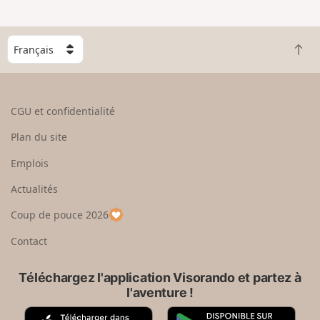
C
R
h
e
o
t
i
o
s
CGU et confidentialité
u
i
r
s
Plan du site
e
s
n
e
Emplois
h
z
Actualités
a
u
u
n
Coup de pouce 2026
t
p
a
Contact
y
s
Téléchargez l'application Visorando et partez à
l'aventure !
A
G