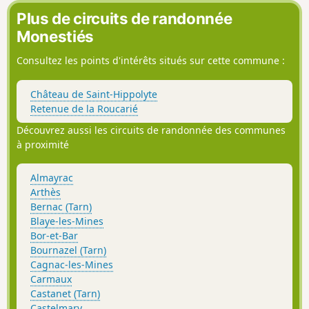
Plus de circuits de randonnée
Monestiés
Consultez les points d'intérêts situés sur cette commune :
Château de Saint-Hippolyte
Retenue de la Roucarié
Découvrez aussi les circuits de randonnée des communes
à proximité
Almayrac
Arthès
Bernac (Tarn)
Blaye-les-Mines
Bor-et-Bar
Bournazel (Tarn)
Cagnac-les-Mines
Carmaux
Castanet (Tarn)
Castelmary