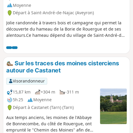
Moyenne
Départ à Saint-André-de-Najac (Aveyron)
Jolie randonnée à travers bois et campagne qui permet la
découverte du hameau de la Borie de Rouergue et de ses
alentours.Ce hameau dépend du village de Saint-André-de-
Najac Balisage numéro 7
Sur les traces des moines cisterciens
autour de Castanet
Visorandonneur
15,87 km
+304 m
-311 m
5h 25
Moyenne
Départ à Castanet (Tarn) (Tarn)
Aux temps anciens, les moines de l'Abbaye
de Bonnecombe, du côté de Rouergue, ont
emprunté le "Chemin des Moines" afin de