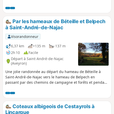
transporter divers produits qu'ils cultivaient
autour d'une grange au Sud de Castanet.Ce
chemin traverse un paysage de bosquets, de
vignes et de bâtis traditionnels qui
Par les hameaux de Béteille et Belpech
composent les coteaux albigeois. Ce circuit
à Saint-André-de-Najac
est une boucle abrégée de celle, dite
officielle, de 21 km.
Visorandonneur
6,37 km
+135 m
-137 m
2h 10
Facile
Départ à Saint-André-de-Najac
(Aveyron)
Une jolie randonnée au départ du hameau de Béteille à
Saint-André-de-Najac vers le hameau de Belpech en
passant par des chemins de campagne et forêts et pendant
une partie bercé par la Rivière Aveyron dans le lointain. De
jolis panoramas et, juste après être passé dans le hameau
de Béteille, des vues sur le château de Najac. Balisage
randonnée n° 8
Coteaux albigeois de Cestayrols à
Lincarque