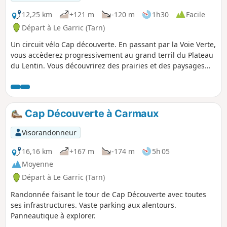
12,25 km
+121 m
-120 m
1h30
Facile
Départ à Le Garric (Tarn)
Un circuit vélo Cap découverte. En passant par la Voie Verte,
vous accèderez progressivement au grand terril du Plateau
du Lentin. Vous découvrirez des prairies et des paysages
calcaires .Vous emprunterez ensuite la grande ligne droite
de la Voie Verte qui vous mènera au point le plus haut de
Cap Découverte. Pour rejoindre le vélo-port, vous allez
prendre la fameuse descente et ses 9 virages.
Cap Découverte à Carmaux
Visorandonneur
16,16 km
+167 m
-174 m
5h 05
Moyenne
Départ à Le Garric (Tarn)
Randonnée faisant le tour de Cap Découverte avec toutes
ses infrastructures. Vaste parking aux alentours.
Panneautique à explorer.