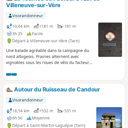
Gaillac.
Villeneuve-sur-Vère
Visorandonneur
10,64 km
+181 m
-181 m
3h 35
Facile
Départ à Villeneuve-sur-Vère (Tarn)
Une balade agréable dans la campagne du
nord albigeois. Prairies alternent avec
vignobles sous les roues de vélo du facteur
d'antan.
Autour du Ruisseau de Candour
Visorandonneur
18,54 km
+532 m
-531 m
6h 50
Moyenne
Départ à Saint-Martin-Laguépie (Tarn)