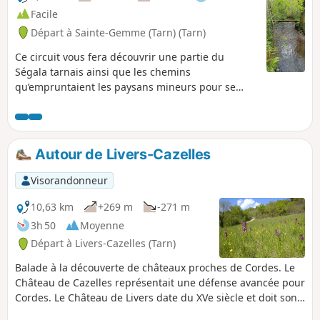
Facile
Départ à Sainte-Gemme (Tarn) (Tarn)
Ce circuit vous fera découvrir une partie du
Ségala tarnais ainsi que les chemins
qu’empruntaient les paysans mineurs pour se
rendre dans les mines autour de Carmaux.
Autour de Livers-Cazelles
Visorandonneur
10,63 km
+269 m
-271 m
3h 50
Moyenne
Départ à Livers-Cazelles (Tarn)
Balade à la découverte de châteaux proches de Cordes. Le
Château de Cazelles représentait une défense avancée pour
Cordes. Le Château de Livers date du XVe siècle et doit son
charme à la Renaissance. Le circuit n'emprunte que de