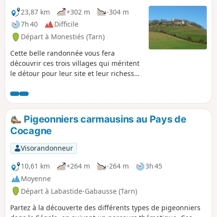
23,87 km
+302 m
-304 m
7h 40
Difficile
Départ à Monestiés (Tarn)
Cette belle randonnée vous fera
découvrir ces trois villages qui méritent
le détour pour leur site et leur richesse
architecturale. Le circuit est varié et
offre de belles perspectives sur
l'Albigeois et le Carmausin.
Pigeonniers carmausins au Pays de
Cocagne
Visorandonneur
10,61 km
+264 m
-264 m
3h 45
Moyenne
Départ à Labastide-Gabausse (Tarn)
Partez à la découverte des différents types de pigeonniers