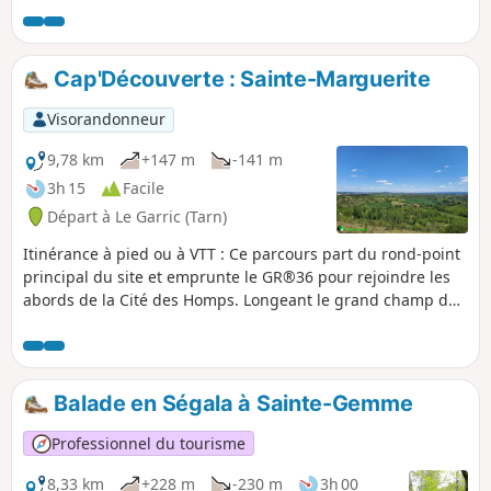
Cap'Découverte : Sainte-Marguerite
Visorandonneur
9,78 km
+147 m
-141 m
3h 15
Facile
Départ à Le Garric (Tarn)
Itinérance à pied ou à VTT : Ce parcours part du rond-point
principal du site et emprunte le GR®36 pour rejoindre les
abords de la Cité des Homps. Longeant le grand champ de
panneaux photovoltaïques, il passe par un petit lac avant
d’atteindre la voie verte. Un petit chemin accède alors à
Cagnac-les-Mines (sous l’école), passe près du supermarché
pour rejoindre le GR©36. On emprunte ensuite un chemin
Balade en Ségala à Sainte-Gemme
naturel offrant un panorama sur la vallée, la Montagne
Noire et la Chaîne des Pyrénées.
Professionnel du tourisme
8,33 km
+228 m
-230 m
3h 00