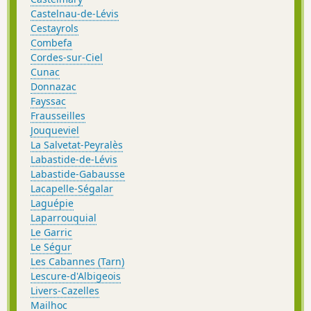
Castelnau-de-Lévis
Cestayrols
Combefa
Cordes-sur-Ciel
Cunac
Donnazac
Fayssac
Frausseilles
Jouqueviel
La Salvetat-Peyralès
Labastide-de-Lévis
Labastide-Gabausse
Lacapelle-Ségalar
Laguépie
Laparrouquial
Le Garric
Le Ségur
Les Cabannes (Tarn)
Lescure-d'Albigeois
Livers-Cazelles
Mailhoc