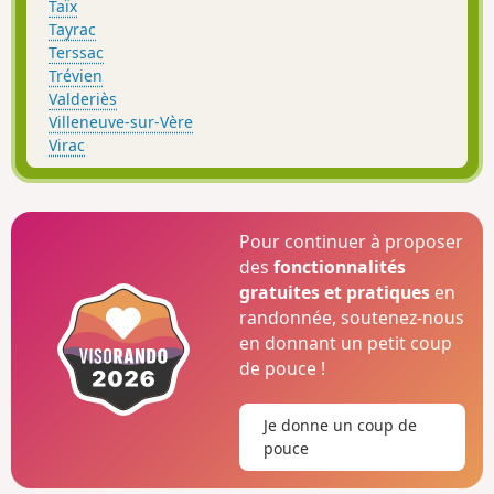
Taïx
Tayrac
Terssac
Trévien
Valderiès
Villeneuve-sur-Vère
Virac
Pour continuer à proposer
des
fonctionnalités
gratuites et pratiques
en
randonnée, soutenez-nous
en donnant un petit coup
de pouce !
Je donne un coup de
pouce