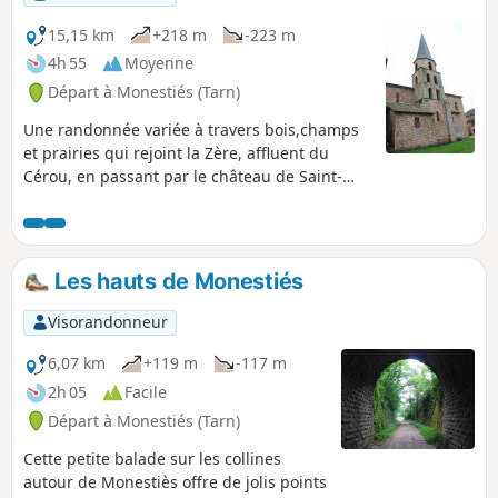
15,15 km
+218 m
-223 m
4h 55
Moyenne
Départ à Monestiés (Tarn)
Une randonnée variée à travers bois,champs
et prairies qui rejoint la Zère, affluent du
Cérou, en passant par le château de Saint-
Hippolyte, construit au XIVe siècle et restauré
depuis. Deux villages médiévaux offrent un
patrimoine intéressant : Monesties, l'un des
plus beaux villages de France et Salles-sur-
Les hauts de Monestiés
Cérou avec ses pittoresques maisons de grès
rouge.
Visorandonneur
6,07 km
+119 m
-117 m
2h 05
Facile
Départ à Monestiés (Tarn)
Cette petite balade sur les collines
autour de Monestiès offre de jolis points