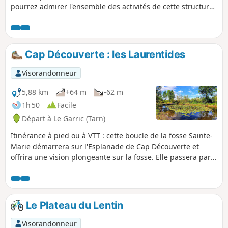
pourrez admirer l'ensemble des activités de cette structure :
tété-ski nautique, jeux aquatiques, plage, VTT de descente,
luge, etc.
Cap Découverte : les Laurentides
Visorandonneur
5,88 km
+64 m
-62 m
1h 50
Facile
Départ à Le Garric (Tarn)
Itinérance à pied ou à VTT : cette boucle de la fosse Sainte-
Marie démarrera sur l'Esplanade de Cap Découverte et
offrira une vision plongeante sur la fosse. Elle passera par
le Bassin de Nicou et le Lac des Laurentides. Nous
longerons aussi le parc botanique et sa zone humide,
peuplée d'iris d'eau et de nénuphars. Enfin, nous
terminerons cette balade en traversant le Parc des Titans,
Le Plateau du Lentin
puis en empruntant un tronçon du sentier d'interprétation
du Charbon au Soleil dans le Parc du Carbonifère.
Visorandonneur