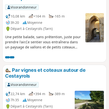
Visorandonneur
10,08 km
+164 m
-165 m
3h 20
Moyenne
Départ à Cestayrols (Tarn)
Une petite balade, sans prétention, juste pour
prendre l'air.Ce sentier vous entraînera dans
un paysage de vallons et de petits coteaux
plantés de vignes.Tout au long du sentier, le
petit patrimoine rural, qui ponctue le paysage,
vous réservera aussi de belles surprises :
pigeonnier, lavoir etc...
Par vignes et coteaux autour de
Cestayrols
Visorandonneur
22,74 km
+394 m
-389 m
7h 35
Moyenne
Départ à Cestayrols (Tarn)