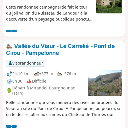
Cette randonnée campagnarde fait le tour
du joli vallon du Ruisseau de Candour à la
découverte d'un paysage bucolique ponctué
par la traversée de hameaux et de petits
villages hors du temps. Agréable l'été à
cause des nombreux passages ombragés,
cette boucle est recommandée au printemps
Vallée du Viaur - Le Carrelié - Pont de
ou en automne à cause des couleurs dont se
Cirou - Pampelonne
pare la nature pendant ces saisons. Des
parties goudronnées sur des petites routes
Visorandonneur
peu fréquentées qui n'enlèvent rien au
charme et au calme de l'ensemble.
24,10 km
+577 m
-576 m
8h 30
Difficile
Départ à Mirandol-Bourgnounac
(Tarn)
Belle randonnée qui vous mènera des rives ombragées du
Viaur au site du Pont de Cirou. A Pampelonne, on pourra, si
on le désire, aller aux ruines du Chateau de Thuriès qui
coiffe le méandre rocheux du Viaur. Enfin, pour terminer, on
s'arrêtera au point de vue du vieux Mirandol avant de