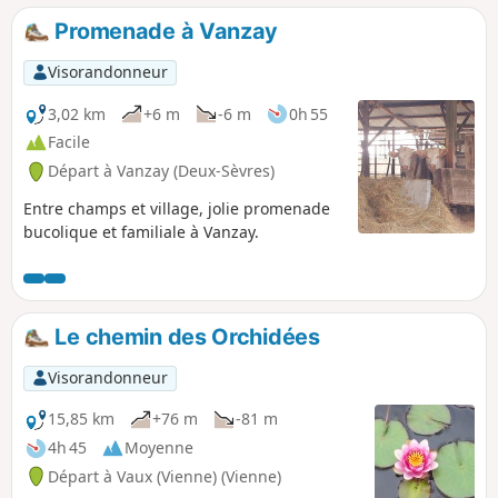
Promenade à Vanzay
Visorandonneur
3,02 km
+6 m
-6 m
0h 55
Facile
Départ à Vanzay (Deux-Sèvres)
Entre champs et village, jolie promenade
bucolique et familiale à Vanzay.
Le chemin des Orchidées
Visorandonneur
15,85 km
+76 m
-81 m
4h 45
Moyenne
Départ à Vaux (Vienne) (Vienne)