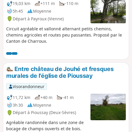
19,03 km
+111 m
-110 m
5h 45
Moyenne
Départ à Payroux (Vienne)
Circuit agréable et vallonné alternant petits chemins,
chemins agricoles et routes peu passantes. Proposé par le
Canton de Charroux.
Entre château de Jouhé et fresques
murales de l'église de Pioussay
Visorandonneur
11,72 km
+40 m
-41 m
3h 30
Moyenne
Départ à Pioussay (Deux-Sèvres)
Agréable randonnée dans une zone de
bocage de champs ouverts et de bois.