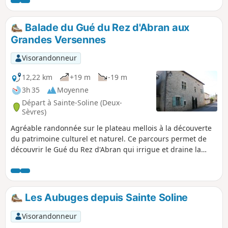
des Chiens.
Balade du Gué du Rez d'Abran aux
Grandes Versennes
Visorandonneur
12,22 km
+19 m
-19 m
3h 35
Moyenne
Départ à Sainte-Soline (Deux-
Sèvres)
Agréable randonnée sur le plateau mellois à la découverte
du patrimoine culturel et naturel. Ce parcours permet de
découvrir le Gué du Rez d'Abran qui irrigue et draine la
plaine à quelques pas de la zone humide du Bignon, la
réserve d'eau des Grandes Versennes, la source de la
Fontaine, mais aussi l'église de Sainte-Soline et des
bâtiments traditionnels. Cette randonnée est dans une zone
Les Aubuges depuis Sainte Soline
de campagne particulièrement calme et reposante.
Visorandonneur