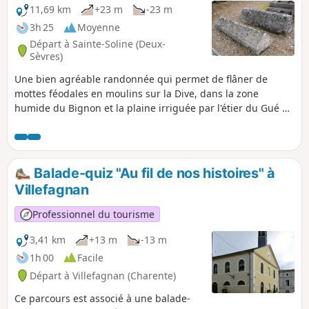
11,69 km
+23 m
-23 m
3h 25
Moyenne
Départ à Sainte-Soline (Deux-
Sèvres)
Une bien agréable randonnée qui permet de flâner de
mottes féodales en moulins sur la Dive, dans la zone
humide du Bignon et la plaine irriguée par l'étier du Gué du
Rez, après la découverte du patrimoine remarquable du
village de Sainte-Soline.
Balade-quiz "Au fil de nos histoires" à
Villefagnan
Professionnel du tourisme
3,41 km
+13 m
-13 m
1h 00
Facile
Départ à Villefagnan (Charente)
Ce parcours est associé à une balade-