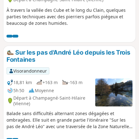
À travers la vallée des Cube et le long du Clain, quelques
parties techniques avec des pierriers parfois piégeux et
beaucoup de zones humides.
Sur les pas d'André Léo depuis les Trois
Fontaines
Visorandonneur
18,81 km
+163 m
-163 m
5h 50
Moyenne
Départ à Champagné-Saint-Hilaire
(Vienne)
Balade sans difficultés alternant zones dégagées et
ombragées. Elle suit en grande partie l'itinéraire "Sur les
pas de André Léo" avec une traversée de la Zone Naturelle
d'Intérêt Écologique, Faunistique et Floristique Le Pâtural