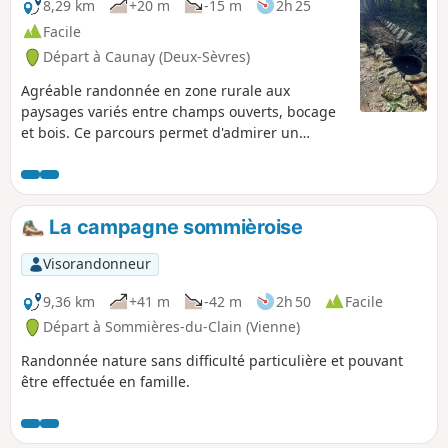
8,29 km
+20 m
-15 m
2h 25
Facile
Départ à Caunay (Deux-Sèvres)
Agréable randonnée en zone rurale aux
paysages variés entre champs ouverts, bocage
et bois. Ce parcours permet d'admirer un
patrimoine bâti et naturel, en particulier la
fontaine Fontadam, aux vertus prétendues
miraculeuses, et l'église de Caunay.
La campagne sommièroise
Visorandonneur
9,36 km
+41 m
-42 m
2h 50
Facile
Départ à Sommières-du-Clain (Vienne)
Randonnée nature sans difficulté particulière et pouvant
être effectuée en famille.