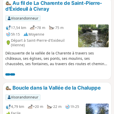
Au fil de La Charente de Saint-Pierre-
p
d'Éxideuil à Civray
Visorandonneur
17,54 km
+78 m
-75 m
5h 15
Moyenne
Départ à Saint-Pierre-d'Exideuil
(Vienne)
Découverte de la vallée de la Charente à travers ses
châteaux, ses églises, ses ponts, ses moulins, ses
chaussées, ses fontaines, au travers des routes et chemins
guidé par le son de l'eau qui coule.
Boucle dans la Vallée de la Chaluppe
Visorandonneur
4,79 km
+20 m
-22 m
1h 25
Facile