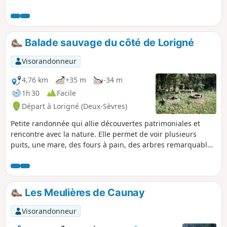
châtaignier, offre de beaux paysages, et permet d'admirer
un riche patrimoine, tant naturel que bâti. Dès le début du
circuit, le randonneur peut voir le pigeonnier, un four à
pain, l'église mais, également, des linteaux ouvragés ou des
Balade sauvage du côté de Lorigné
fenêtres à meneaux dans diverses constructions du village.
Ils proviennent d'une ancienne abbaye. La randonnée
Visorandonneur
passe à côté du Puits des Aigauds, en rase campagne.
4,76 km
+35 m
-34 m
1h 30
Facile
Départ à Lorigné (Deux-Sèvres)
Petite randonnée qui allie découvertes patrimoniales et
rencontre avec la nature. Elle permet de voir plusieurs
puits, une mare, des fours à pain, des arbres remarquables
et un beau point de vue.
Les Meulières de Caunay
Visorandonneur