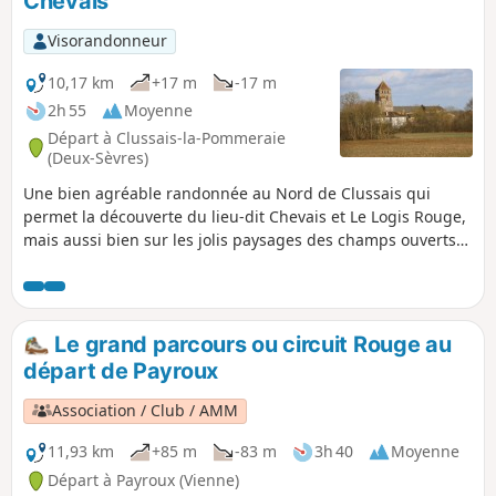
Chevais
Visorandonneur
10,17 km
+17 m
-17 m
2h 55
Moyenne
Départ à Clussais-la-Pommeraie
(Deux-Sèvres)
Une bien agréable randonnée au Nord de Clussais qui
permet la découverte du lieu-dit Chevais et Le Logis Rouge,
mais aussi bien sur les jolis paysages des champs ouverts
et du bocage de cette zone du plateau mellois. Un circuit à
la découverte du patrimoine bâti et naturel aux sources du
Bignon, zone à la riche biodiversité et de régénération de
celle-ci..
Le grand parcours ou circuit Rouge au
départ de Payroux
Association / Club / AMM
11,93 km
+85 m
-83 m
3h 40
Moyenne
Départ à Payroux (Vienne)