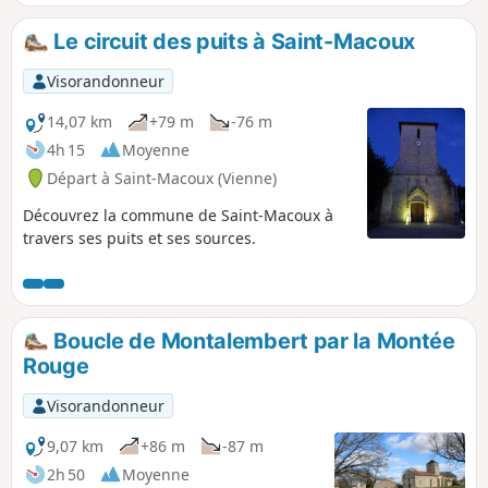
Le circuit des puits à Saint-Macoux
Visorandonneur
14,07 km
+79 m
-76 m
4h 15
Moyenne
Départ à Saint-Macoux (Vienne)
Découvrez la commune de Saint-Macoux à
travers ses puits et ses sources.
Boucle de Montalembert par la Montée
Rouge
Visorandonneur
9,07 km
+86 m
-87 m
2h 50
Moyenne