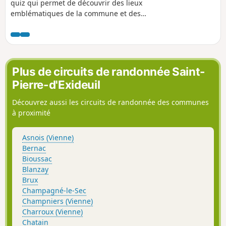
quiz qui permet de découvrir des lieux
emblématiques de la commune et des
informations sur son histoire et son
patrimoine, de façon ludique. Trouvez
l'affiche Au fil de nos histoires à la
mairie, et scannez le QR Code pour
démarrer le jeu (gratuit, pas
Plus de circuits de randonnée Saint-
d'inscription ni d'application à
Pierre-d'Exideuil
télécharger). Vous pouvez choisir le
parcours "adulte" ou le parcours "adulte
Découvrez aussi les circuits de randonnée des communes
+ enfant" (avec en plus des questions à
à proximité
destination des enfants de 6 à 11 ans).
La description ci-dessous fait
Asnois (Vienne)
uniquement référence au parcours
Bernac
"adulte".
Bioussac
Blanzay
Brux
Champagné-le-Sec
Champniers (Vienne)
Charroux (Vienne)
Chatain