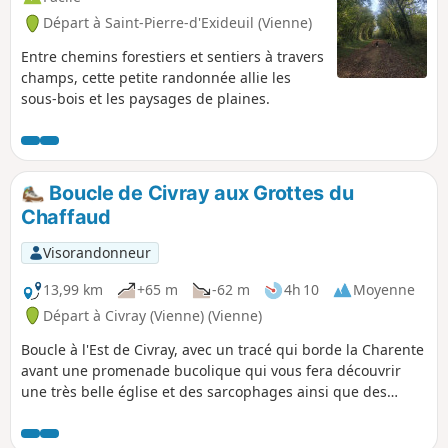
Départ à Saint-Pierre-d'Exideuil (Vienne)
Entre chemins forestiers et sentiers à travers
champs, cette petite randonnée allie les
sous-bois et les paysages de plaines.
Boucle de Civray aux Grottes du
Chaffaud
Visorandonneur
13,99 km
+65 m
-62 m
4h 10
Moyenne
Départ à Civray (Vienne) (Vienne)
Boucle à l'Est de Civray, avec un tracé qui borde la Charente
avant une promenade bucolique qui vous fera découvrir
une très belle église et des sarcophages ainsi que des
grottes préhistoriques. Randonnée sans difficulté qui peut
se faire en famille.