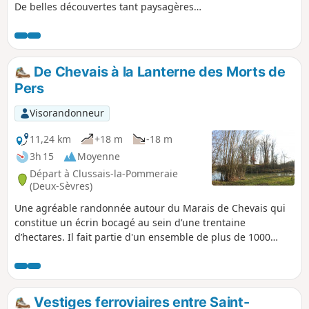
De belles découvertes tant paysagères
que du patrimoine poitevin avec, entre
autres, le magnifique château de Jouhé
et l'église de Pioussay avec ses fresques
murales. Dans les villages traversés, de
De Chevais à la Lanterne des Morts de
belles demeures traditionnelles
Pers
restaurées ou en cours de restauration.
Visorandonneur
11,24 km
+18 m
-18 m
3h 15
Moyenne
Départ à Clussais-la-Pommeraie
(Deux-Sèvres)
Une agréable randonnée autour du Marais de Chevais qui
constitue un écrin bocagé au sein d’une trentaine
d’hectares. Il fait partie d'un ensemble de plus de 1000
hectares au sol argileux et localement tourbeux accueillant
plusieurs espèces de landes et de prairies humides. En tant
que zone humide il joue un rôle important pour le maintien
de la biodiversité. Des fontaines-lavoirs remarquables
Vestiges ferroviaires entre Saint-