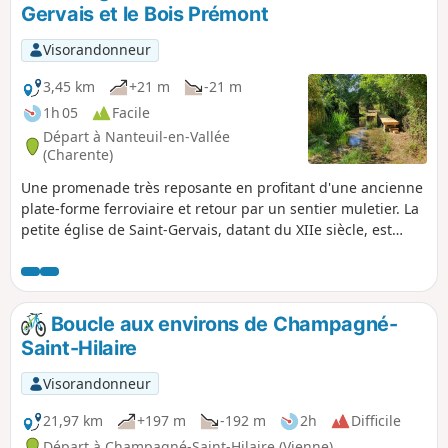
émaillent ce parcours ainsi que la Lanterne des Morts de
Gervais et le Bois Prémont
Pers et ses tombeaux mérovingiens.
Visorandonneur
3,45 km
+21 m
-21 m
1h 05
Facile
Départ à Nanteuil-en-Vallée
(Charente)
Une promenade très reposante en profitant d'une ancienne
plate-forme ferroviaire et retour par un sentier muletier. La
petite église de Saint-Gervais, datant du XIIe siècle, est
dans un état de préservation exceptionnel.
Boucle aux environs de Champagné-
Saint-Hilaire
Visorandonneur
21,97 km
+197 m
-192 m
2h
Difficile
Départ à Champagné-Saint-Hilaire (Vienne)