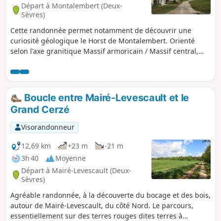
Départ à Montalembert (Deux-
Sèvres)
Cette randonnée permet notamment de découvrir une
curiosité géologique le Horst de Montalembert. Orienté
selon l'axe granitique Massif armoricain / Massif central,
soit Nord-Ouest / Sud-Est, il constitue une butte
remarquable (altitude 186 m) de 9 km de long et de 1 km de
large, au relief boisé et aux terres d'argiles rouges
(fabrication de tuiles, bois de châtaigniers).
Boucle entre Mairé-Levescault et le
Grand Cerzé
Visorandonneur
12,69 km
+23 m
-21 m
3h 40
Moyenne
Départ à Mairé-Levescault (Deux-
Sèvres)
Agréable randonnée, à la découverte du bocage et des bois,
autour de Mairé-Levescault, du côté Nord. Le parcours,
essentiellement sur des terres rouges dites terres à