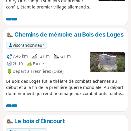
Chiry-Ourscamp a subi lors du premier
conflit, étant le premier village allemand sur
la route de Paris. Vous découvrez ainsi que
nombreux vestiges de guerre et des
pupitres explicatifs. Sans oublier le
patrimoine de la commune, comme son
Chemins de mémoire au Bois des Loges
abbaye, son château et sa chapelle.
Visorandonneur
7,46 km
+21 m
-21 m
2h 10
Facile
Départ à Fresnières (Oise)
Le Bois des Loges fut le théâtre de combats acharnés au
début et à la fin de la première guerre mondiale. Au départ
du monument qui rend hommage aux combattants tombés
dans le secteur, ainsi que d'une stèle en hommage à un
soldat qui y fut fusillé pour l'exemple, cette randonnée
principalement à travers champs retrace l'histoire
douloureuse de ces lieux.
Le bois d'Élincourt