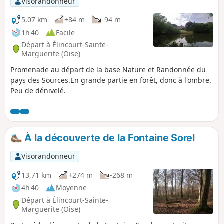
Visorandonneur
5,07 km
+84 m
-94 m
1h 40
Facile
Départ à Élincourt-Sainte-
Marguerite (Oise)
Promenade au départ de la base Nature et Randonnée du
pays des Sources.En grande partie en forêt, donc à l'ombre.
Peu de dénivelé.
À la découverte de la Fontaine Sorel
Visorandonneur
13,71 km
+274 m
-268 m
4h 40
Moyenne
Départ à Élincourt-Sainte-
Marguerite (Oise)