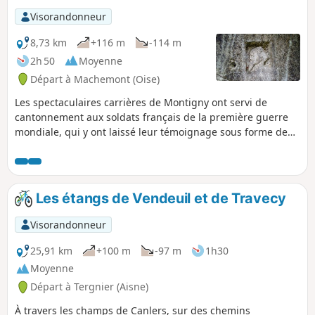
Visorandonneur
8,73 km
+116 m
-114 m
2h 50
Moyenne
Départ à Machemont (Oise)
Les spectaculaires carrières de Montigny ont servi de
cantonnement aux soldats français de la première guerre
mondiale, qui y ont laissé leur témoignage sous forme de
sculptures et de graffitis. Une association, la
Machemontoise, fait revivre ces lieux et y organise des
visites. Cette randonnée se propose de gagner à pied ces
carrières, principalement à travers bois, tout en passant en
Les étangs de Vendeuil et de Travecy
revue le patrimoine de la commune.
Visorandonneur
25,91 km
+100 m
-97 m
1h30
Moyenne
Départ à Tergnier (Aisne)
À travers les champs de Canlers, sur des chemins