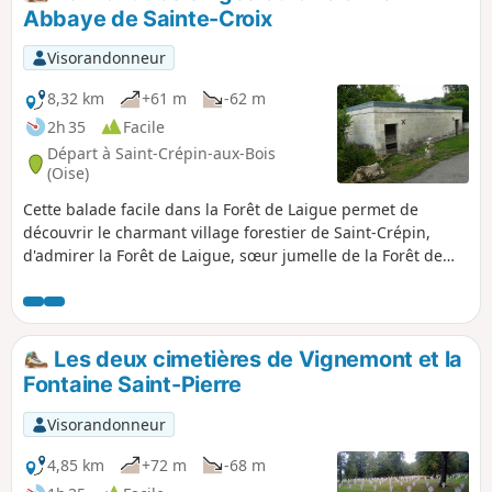
Abbaye de Sainte-Croix
Visorandonneur
8,32 km
+61 m
-62 m
2h 35
Facile
Départ à Saint-Crépin-aux-Bois
(Oise)
Cette balade facile dans la Forêt de Laigue permet de
découvrir le charmant village forestier de Saint-Crépin,
d'admirer la Forêt de Laigue, sœur jumelle de la Forêt de
Compiègne, moins visitée mais toute aussi attrayante, et de
voir de jolis points de vue sur les reliefs boisés. Un pique-
nique est conseillé à l'ombre des arbres et face à la vue.
Circuit en boucle.
Les deux cimetières de Vignemont et la
Fontaine Saint-Pierre
Visorandonneur
4,85 km
+72 m
-68 m