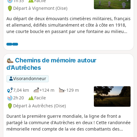
1h 35
Facile
Départ à Vignemont (Oise)
Au départ de deux émouvants cimetières militaires, français
et allemand, édifiés simultanément et côte à côte en 1918,
une courte boucle en passant par une fontaine au milieu
des bois.
Chemins de mémoire autour
d'Autrêches
Visorandonneur
7,04 km
+124 m
-129 m
2h 20
Facile
Départ à Autrêches (Oise)
Durant la première guerre mondiale, la ligne de front a
partagé la commune d'Autrèches en deux ! Cette randonnée
mémorielle rend compte de la vie des combattants des
deux camps ainsi que de celle des habitants pendant ces