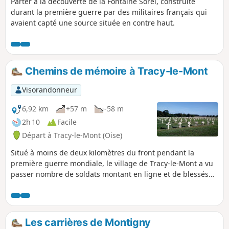
Parter à la découverte de la Fontaine Sorel, construite
durant la première guerre par des militaires français qui
avaient capté une source située en contre haut.
Chemins de mémoire à Tracy-le-Mont
Visorandonneur
6,92 km
+57 m
-58 m
2h 10
Facile
Départ à Tracy-le-Mont (Oise)
Situé à moins de deux kilomètres du front pendant la
première guerre mondiale, le village de Tracy-le-Mont a vu
passer nombre de soldats montant en ligne et de blessés
en revenant. Cette randonnée mémorielle fait revivre ces
années pénibles et passe par des lieux émouvants comme
l'ancien cimetière provisoire et la nécropole nationale qui
lui a été substituée.
Les carrières de Montigny