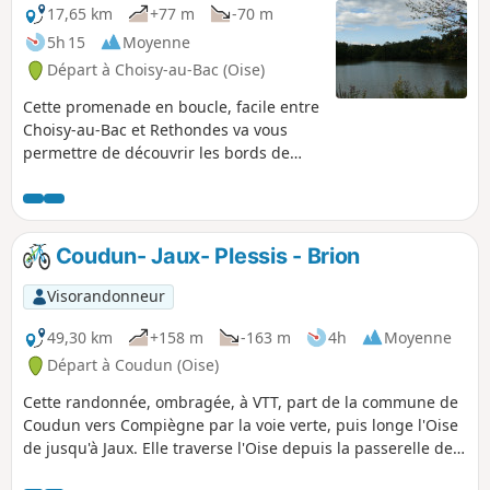
faisaient rage lors de la Première
17,65 km
+77 m
-70 m
Guerre mondiale. Les nombreux
5h 15
Moyenne
cimetières militaires sont là pour en
Départ à Choisy-au-Bac (Oise)
témoigner.
Cette promenade en boucle, facile entre
Choisy-au-Bac et Rethondes va vous
permettre de découvrir les bords de
l'Aisne et les beaux jardins du
Francport, puis le beau petit village de
Rethondes, à proximité de la clairière de
l'armistice de 14/18, avant de revenir à
Coudun- Jaux- Plessis - Brion
Choisy-au-Bac par la Forêt de Laigue et
le Château des bonshommes et finir par
Visorandonneur
la petite Chapelle des Trois Chênes
inondées de jacinthes sauvages bleues
49,30 km
+158 m
-163 m
4h
Moyenne
dans la dernière quinzaine d'avril.
Départ à Coudun (Oise)
Cette randonnée, ombragée, à VTT, part de la commune de
Coudun vers Compiègne par la voie verte, puis longe l'Oise
de jusqu'à Jaux. Elle traverse l'Oise depuis la passerelle de
Jaux pour s'enfoncer dans la forêt. Elle rejoint le Francport