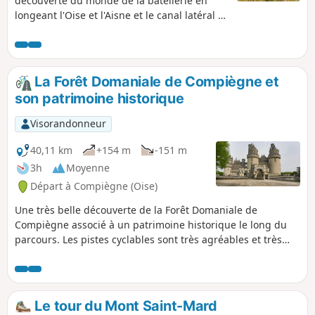
découverte du monde de la batellerie en
longeant l'Oise et l'Aisne et le canal latéral à
l'Oise. Découvrir la Cité Saint-Gobain à
Thourotte, puis, sillonner cette très belle
Forêt de Compiègne qui cache un lieu
historique comme la Clairière de l'Armistice,
La Forêt Domaniale de Compiègne et
des arbres remarquables, une vue
son patrimoine historique
impressionnante sur le Palais Impérial de
Compiègne.
Visorandonneur
40,11 km
+154 m
-151 m
3h
Moyenne
Départ à Compiègne (Oise)
Une très belle découverte de la Forêt Domaniale de
Compiègne associé à un patrimoine historique le long du
parcours. Les pistes cyclables sont très agréables et très
roulantes avec des accès au patrimoine historique très
faciles et très proches du circuit.
Le tour du Mont Saint-Mard