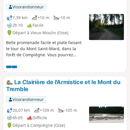
Visorandonneur
7,39 km
+10 m
-10 m
2h 10
Facile
Départ à Vieux-Moulin (Oise)
Belle promenade facile et plate faisant
le tour du Mont Saint-Mard, dans la
forêt de Compiègne. Vous pourrez
dominer la forêt à l'occasion de
plusieurs points de vue, découvrir des
arbres remarquables et vous désaltérer
à la Fontaine Maitre Jean. Deux accès en
La Clairière de l'Armistice et le Mont du
voiture sont possibles dont l'un voisin
Tremble
d'une aire de pique-nique ombragée.
Visorandonneur
20,07 km
+109 m
-105 m
6h 05
Difficile
Départ à Compiègne (Oise)