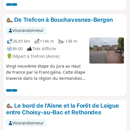
quatre dures années.
De Trefcon à Bouchavesnes-Bergen
Visorandonneur
26,65 km
+146 m
-138 m
8h 00
Très difficile
Départ à Trefcon (Aisne)
Vingt neuvième étape du Jura au Haut
de France par la Francigéna. Cette étape
traverse dans la région du Vermandois,
frontalière entre les départements de la
Somme et de l’Aisne, avec un paysage
très agricole, ponctué de petits plans
d’eau aux abords de rivières. À Peronne,
Le bord de l'Aisne et la Forêt de Laigue
vous quittez la vallée vallonnée de la
entre Choisy-au-Bac et Rethondes
Somme pour traverser la plaine d’Artois
au relief relativement plat. La campagne
Visorandonneur
environnante a souffert des conflits qui