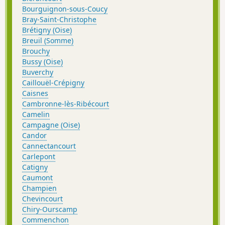
Bourguignon-sous-Coucy
Bray-Saint-Christophe
Brétigny (Oise)
Breuil (Somme)
Brouchy
Bussy (Oise)
Buverchy
Caillouël-Crépigny
Caisnes
Cambronne-lès-Ribécourt
Camelin
Campagne (Oise)
Candor
Cannectancourt
Carlepont
Catigny
Caumont
Champien
Chevincourt
Chiry-Ourscamp
Commenchon