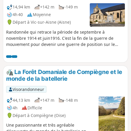
14,94 km
+142 m
-149 m
4h 40
Moyenne
Départ à Vic-sur-Aisne (Aisne)
Randonnée qui retrace la période de septembre à
novembre 1914 et juin1916. C'est la fin de la guerre de
mouvement pour devenir une guerre de position sur le
nord de l'Aisne. Nous aborderons le PC du Lieutenant-
Colonel Reboul (juin 1916), le monument des fusillés de
Vingré (novembre-décembre 1914), la Croix Brisée, les
ruines de la ferme de Confrecourt et les carrières
La Forêt Domaniale de Compiègne et le
(septembre 1914).
monde de la batellerie
Visorandonneur
44,13 km
+147 m
-148 m
4h
Difficile
Départ à Compiègne (Oise)
Une passionnante et très agréable