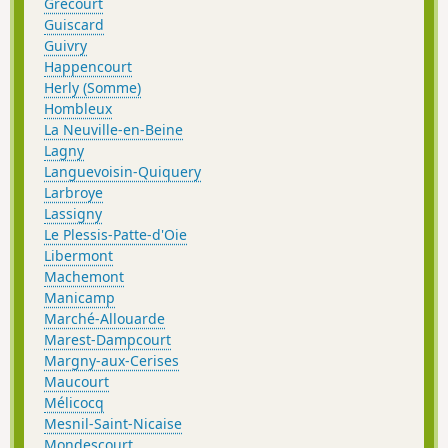
Grécourt
Guiscard
Guivry
Happencourt
Herly (Somme)
Hombleux
La Neuville-en-Beine
Lagny
Languevoisin-Quiquery
Larbroye
Lassigny
Le Plessis-Patte-d'Oie
Libermont
Machemont
Manicamp
Marché-Allouarde
Marest-Dampcourt
Margny-aux-Cerises
Maucourt
Mélicocq
Mesnil-Saint-Nicaise
Mondescourt