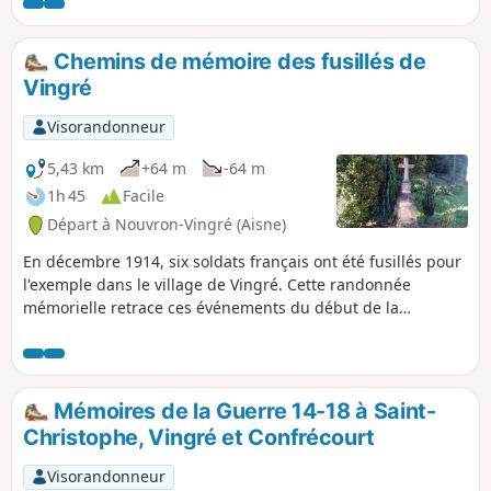
au niveau du pont de l'Aisne, puis traverse à nouveau l'Oise
par un pont atypique du Canal de l'Oise au niveau des
écluses de Longueil-Annel. Elle file ensuite vers le Mont
Chemins de mémoire des fusillés de
Ganelon pour redescendre sur Clairoix et finir à Coudun.
Vingré
Visorandonneur
5,43 km
+64 m
-64 m
1h 45
Facile
Départ à Nouvron-Vingré (Aisne)
En décembre 1914, six soldats français ont été fusillés pour
l'exemple dans le village de Vingré. Cette randonnée
mémorielle retrace ces événements du début de la
première guerre mondiale. L'itinéraire est d'abord jalonné
par la retranscription de la dernière lettre de ces
malheureux et par le sobre monument qui leur rend
hommage. On passe à la Croix Brisée, puis aux ruines de la
Mémoires de la Guerre 14-18 à Saint-
Ferme et aux carrières de Confrécourt, qui sont autant de
Christophe, Vingré et Confrécourt
témoignages de la violence inouïe de cette guerre.
Visorandonneur