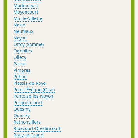
Morlincourt
Moyencourt
Muille-Villette
Nesle
Neuflieux
Noyon
Offoy (Somme)
Ognolles
Ollezy
Passel
Pimprez
Pithon
Plessis-de-Roye
Pont-l'Évêque (Oise)
Pontoise-lès-Noyon
Porquéricourt
Quesmy
Quierzy
Rethonvillers
Ribécourt-Dreslincourt
Rouy-le-Grand