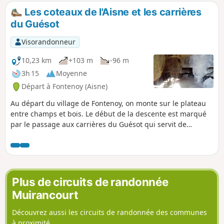
vue sur Compiègne. C'est un condensé
Les coteaux de l'Aisne et les carrières
de la beauté et des plaisirs de
du Guésot
Compiègne et de sa forêt.
Visorandonneur
10,23 km
+103 m
-96 m
3h 15
Moyenne
Départ à Fontenoy (Aisne)
Au départ du village de Fontenoy, on monte sur le plateau
entre champs et bois. Le début de la descente est marqué
par le passage aux carrières du Guésot qui servit de
cantonnement aux troupes françaises pendant la première
guerre mondial. La fin de la randonnée se déroule dans la
vallée de l'Aisne et en bordure d'étangs.
Plus de circuits de randonnée
Muirancourt
Découvrez aussi les circuits de randonnée des communes
à proximité