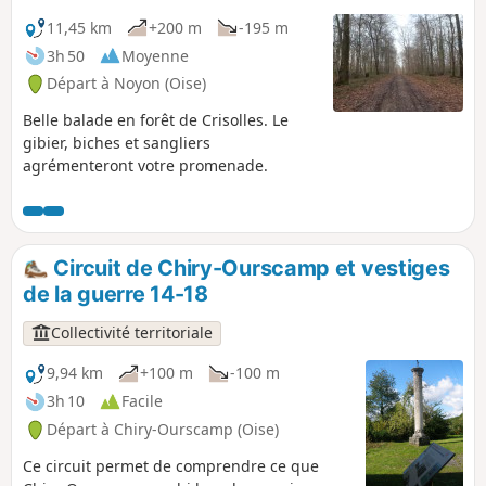
11,45 km
+200 m
-195 m
3h 50
Moyenne
Départ à Noyon (Oise)
Belle balade en forêt de Crisolles. Le
gibier, biches et sangliers
agrémenteront votre promenade.
Circuit de Chiry-Ourscamp et vestiges
de la guerre 14-18
Collectivité territoriale
9,94 km
+100 m
-100 m
3h 10
Facile
Départ à Chiry-Ourscamp (Oise)
Ce circuit permet de comprendre ce que