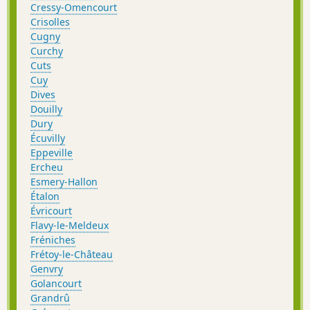
Cressy-Omencourt
Crisolles
Cugny
Curchy
Cuts
Cuy
Dives
Douilly
Dury
Écuvilly
Eppeville
Ercheu
Esmery-Hallon
Étalon
Évricourt
Flavy-le-Meldeux
Fréniches
Frétoy-le-Château
Genvry
Golancourt
Grandrû