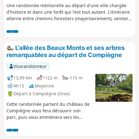
Une randonnée mémorielle au départ d'une ville chargée
d'histoire et dans une forêt qui l'est tout autant. L'itinéraire
alterne entre chemins forestiers (majoritairement), sentiers,
dont celui qui permet de faire une "ascension" du Mont du
Tremble, cheminement le long de l'Aisne et tronçons
urbains riches en patrimoine.
L'allée des Beaux Monts et ses arbres
remarquables au départ de Compiègne
Visorandonneur
13,69 km
+122 m
-115 m
4h 15
Moyenne
Départ à Compiègne (Oise)
Cette randonnée partant du château de
Compiègne vous fera découvrir son
parc, puis vous emmènera vers les
arbres remarquables à proximité de
l'allée des Beaux Monts, en passant par
la bute des Beaux Monts et son point de