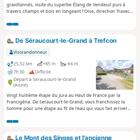
gravillonnés, visite du superbe Étang de Vendeuil puis à
travers champs et bois en longeant l'Oise, direction Travecy
pour un retour vers Quessy Centre à nouveau par les
champs de Canlers en utilisant un autre parcours qu'à
l'aller.
De Séraucourt-le-Grand à Trefcon
Visorandonneur
25,52 km
+85 m
-64 m
7h 30
Difficile
Départ à Seraucourt-le-Grand
(Aisne)
Vingt huitième étape du Jura au Haut de France par la
Francigéna. De Seraucourt-le-Grand, vous franchissez la
Somme pour une étape au fil de l'eau qui vous fait arriver
en Picardie culturelle, par le Pays du Vermandois, ponctué
de marécages et collines couvertes de champs et bosquets
épars.
Le Mont des Singes et l'ancienne