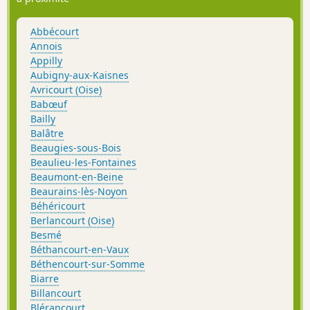
Abbécourt
Annois
Appilly
Aubigny-aux-Kaisnes
Avricourt (Oise)
Babœuf
Bailly
Balâtre
Beaugies-sous-Bois
Beaulieu-les-Fontaines
Beaumont-en-Beine
Beaurains-lès-Noyon
Béhéricourt
Berlancourt (Oise)
Besmé
Béthancourt-en-Vaux
Béthencourt-sur-Somme
Biarre
Billancourt
Blérancourt