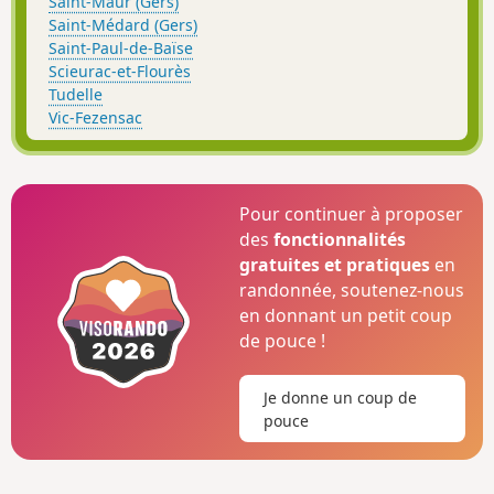
Saint-Maur (Gers)
Saint-Médard (Gers)
Saint-Paul-de-Baïse
Scieurac-et-Flourès
Tudelle
Vic-Fezensac
Pour continuer à proposer
des
fonctionnalités
gratuites et pratiques
en
randonnée, soutenez-nous
en donnant un petit coup
de pouce !
Je donne un coup de
pouce