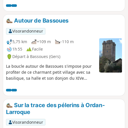
par temps clair. La randonnée se
déroule pour moitié sur des chemins
goudronnés avec très peu de
Autour de Bassoues
circulation.
Visorandonneur
5,75 km
+109 m
-110 m
1h 55
Facile
Départ à Bassoues (Gers)
La boucle autour de Bassoues s'impose pour
profiter de ce charmant petit village avec sa
basilique, sa halle et son donjon du XIVe
siècle. Le départ se fait à partir parking du lac
de Saint-Fris situé en contrebas du village, en
vous offrant au départ un beau panorama sur
le lac et le village.
Sur la trace des pélerins à Ordan-
Larroque
Visorandonneur