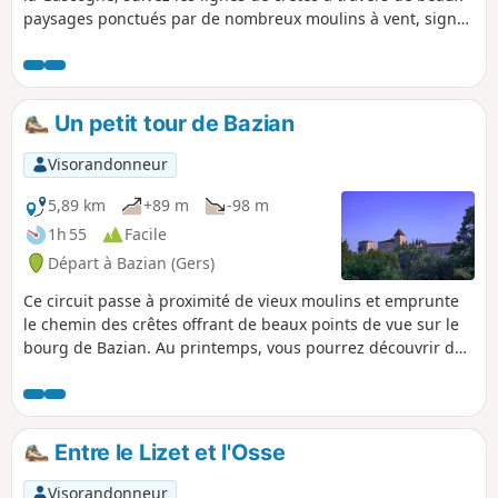
paysages ponctués par de nombreux moulins à vent, signes
d'une ancienne spécialisation dans la culture. À Bazian, au
sud de Vic-Fezensac, vous découvrirez notamment le village
et son château rénové, des moulins et des points de vue.
Un petit tour de Bazian
Visorandonneur
5,89 km
+89 m
-98 m
1h 55
Facile
Départ à Bazian (Gers)
Ce circuit passe à proximité de vieux moulins et emprunte
le chemin des crêtes offrant de beaux points de vue sur le
bourg de Bazian. Au printemps, vous pourrez découvrir des
orchidées sauvages.
Entre le Lizet et l'Osse
Visorandonneur