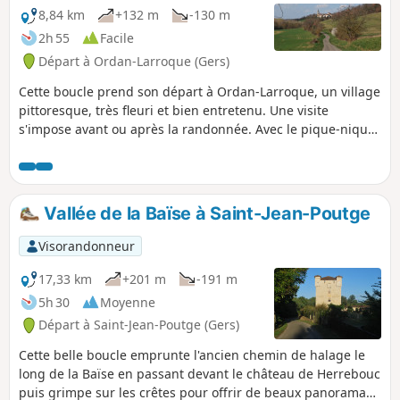
8,84 km
+132 m
-130 m
2h 55
Facile
Départ à Ordan-Larroque (Gers)
Cette boucle prend son départ à Ordan-Larroque, un village
pittoresque, très fleuri et bien entretenu. Une visite
s'impose avant ou après la randonnée. Avec le pique-nique,
une belle journée s'offre à vous.
Vallée de la Baïse à Saint-Jean-Poutge
Visorandonneur
17,33 km
+201 m
-191 m
5h 30
Moyenne
Départ à Saint-Jean-Poutge (Gers)
Cette belle boucle emprunte l'ancien chemin de halage le
long de la Baïse en passant devant le château de Herrebouc
puis grimpe sur les crêtes pour offrir de beaux panoramas