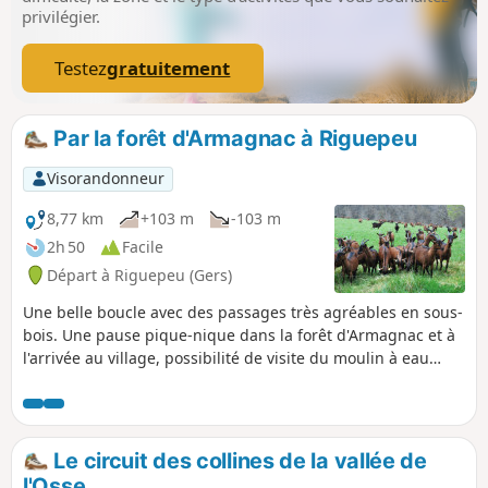
privilégier.
Testez
gratuitement
Par la forêt d'Armagnac à Riguepeu
Visorandonneur
8,77 km
+103 m
-103 m
2h 50
Facile
Départ à Riguepeu (Gers)
Une belle boucle avec des passages très agréables en sous-
bois. Une pause pique-nique dans la forêt d'Armagnac et à
l'arrivée au village, possibilité de visite du moulin à eau
rénové et en état de fonctionnement.
Le circuit des collines de la vallée de
l'Osse