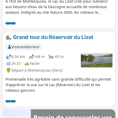
A l'Est de Montesquiou, le Lac du Lizet créé pour subvenir
aux besoins d'eau de la Gascogne accueille de nombreux
oiseaux. Intégrés au site Natura 2000, les coteaux le
surplombant sont parmi les plus riches et remarquables du
Gers. En remontant dans les bois, vous rejoindrez le chemin
de Saint-Jacques et admirerez le bocage gersois préservé.
Grand tour du Réservoir du Lizet
Visorandonneur
8,34 km
+64 m
-65 m
2h 35
Facile
Départ à Montesquiou (Gers)
Promenade très agréable sans grande difficulté qui permet
d'apprécier la vue sur le Lac (Réservoir) du Lizet et les
coteaux gascons.
Besoin de renouveler vos