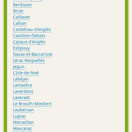
Berdoues
Biran
Caillavet
Callian
Castelnau-d'Anglès
Castillon-Debats
Cazaux-d'Anglès
Estipouy
Gazax-et-Baccarisse
Idrac-Respaillès
Jegun
L'Isle-de-Noé
Labéjan
Lamazère
Lavardens
Laveraët
Le Brouilh-Monbert
Loubersan
Lupiac
Marseillan
Mascaras