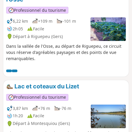
Professionnel du tourisme
6,22 km
+109 m
-101 m
2h 05
Facile
Départ à Riguepeu (Gers)
Dans la vallée de l'Osse, au départ de Riguepeu, ce circuit
vous réserve d'agréables paysages et des points de vue
remarquables.
Lac et coteaux du Lizet
Professionnel du tourisme
3,87 km
+76 m
-76 m
1h 20
Facile
Départ à Montesquiou (Gers)