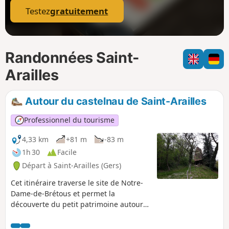
Testez
gratuitement
Randonnées Saint-
Arailles
Autour du castelnau de Saint-Arailles
Professionnel du tourisme
4,33 km
+81 m
-83 m
1h 30
Facile
Départ à Saint-Arailles (Gers)
Cet itinéraire traverse le site de Notre-
Dame-de-Brétous et permet la
découverte du petit patrimoine autour
de Saint-Arailles.