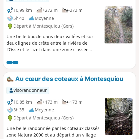
16,99 km
+272 m
-272 m
5h 40
Moyenne
Départ à Montesquiou (Gers)
Une belle boucle dans deux vallées et sur
deux lignes de crête entre la rivière de
l'Osse et le Lizet dans une zone classée
Natura 2000.
Au cœur des coteaux à Montesquiou
Visorandonneur
10,85 km
+173 m
-173 m
3h 35
Moyenne
Départ à Montesquiou (Gers)
Une belle randonnée par les coteaux classés
zone Natura 2000 et au départ d'un village