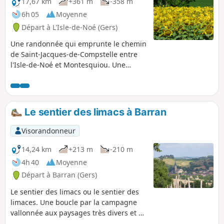
17,67 km
+361 m
-358 m
6h 05
Moyenne
Départ à L'Isle-de-Noé (Gers)
Une randonnée qui emprunte le chemin
de Saint-Jacques-de-Compstelle entre
l'Isle-de-Noé et Montesquiou. Une
randonnée sous forme d'aller-retour
avec une boucle par le Lac du Lizet,
alternant ombre et lumière, très
appréciée par temps chaud.
Le sentier des limacs à Barran
Visorandonneur
14,24 km
+213 m
-210 m
4h 40
Moyenne
Départ à Barran (Gers)
Le sentier des limacs ou le sentier des
limaces. Une boucle par la campagne
vallonnée aux paysages très divers et de
belles vues sur la chaîne pyrénéenne