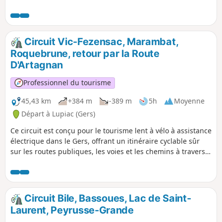
Lupiac, Lac de Saint-Jean, Peyrusse-Vieille et Peyrusse-
Grande en passant par de belles campagnes et villages. Il
s'agit d'un itinéraire relativement court avec un gain
d'altitude de 360 m encerclant la moitié sud de la commune
Circuit Vic-Fezensac, Marambat,
de Lupiac.
Roquebrune, retour par la Route
D'Artagnan
Professionnel du tourisme
45,43 km
+384 m
-389 m
5h
Moyenne
Départ à Lupiac (Gers)
Ce circuit est conçu pour le tourisme lent à vélo à assistance
électrique dans le Gers, offrant un itinéraire cyclable sûr
sur les routes publiques, les voies et les chemins à travers
Vic-Fezensac, Marambat, Roquebrune, Belmomnth, en
passant par une belle campagne et suivre ensuite la Route
Européenne de D'Artagnan sur 8 km
Circuit Bile, Bassoues, Lac de Saint-
Laurent, Peyrusse-Grande