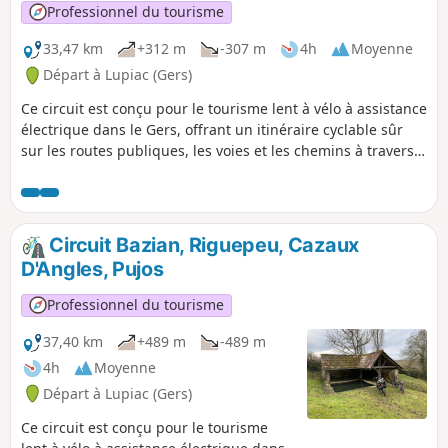
Professionnel du tourisme
33,47 km
+312 m
-307 m
4h
Moyenne
Départ à Lupiac (Gers)
Ce circuit est conçu pour le tourisme lent à vélo à assistance
électrique dans le Gers, offrant un itinéraire cyclable sûr
sur les routes publiques, les voies et les chemins à travers
Bassoues, le Lac Saint-Laurent et Peyrusse-Grande, en
passant par une belle campagne et de nombreux sites et
villages historiques du Gers. Ce parcours suit la rive Ouest
du Lac Saint-Laurent en traversant les forêts qui entourent
Circuit Bazian, Riguepeu, Cazaux
le lac.
D'Angles, Pujos
Professionnel du tourisme
37,40 km
+489 m
-489 m
4h
Moyenne
Départ à Lupiac (Gers)
Ce circuit est conçu pour le tourisme