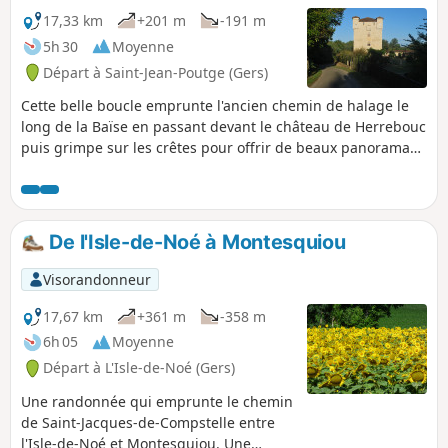
17,33 km
+201 m
-191 m
5h 30
Moyenne
Départ à Saint-Jean-Poutge (Gers)
Cette belle boucle emprunte l'ancien chemin de halage le
long de la Baïse en passant devant le château de Herrebouc
puis grimpe sur les crêtes pour offrir de beaux panoramas
sur la campagne gersoise. Une randonnée suffisamment
diversifiée pour être très agréable.
De l'Isle-de-Noé à Montesquiou
Visorandonneur
17,67 km
+361 m
-358 m
6h 05
Moyenne
Départ à L'Isle-de-Noé (Gers)
Une randonnée qui emprunte le chemin
de Saint-Jacques-de-Compstelle entre
l'Isle-de-Noé et Montesquiou. Une