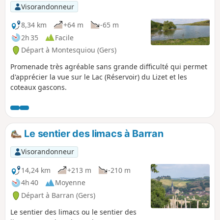
Visorandonneur
8,34 km
+64 m
-65 m
2h 35
Facile
Départ à Montesquiou (Gers)
Promenade très agréable sans grande difficulté qui permet
d'apprécier la vue sur le Lac (Réservoir) du Lizet et les
coteaux gascons.
Le sentier des limacs à Barran
Visorandonneur
14,24 km
+213 m
-210 m
4h 40
Moyenne
Départ à Barran (Gers)
Le sentier des limacs ou le sentier des