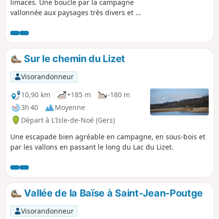
limaces. Une boucle par la campagne
vallonnée aux paysages très divers et de
belles vues sur la chaîne pyrénéenne
par temps clair. La randonnée se
déroule pour moitié sur des chemins
goudronnés avec très peu de
Sur le chemin du Lizet
circulation.
Visorandonneur
10,90 km
+185 m
-180 m
3h 40
Moyenne
Départ à L'Isle-de-Noé (Gers)
Une escapade bien agréable en campagne, en sous-bois et
par les vallons en passant le long du Lac du Lizet.
Vallée de la Baïse à Saint-Jean-Poutge
Visorandonneur