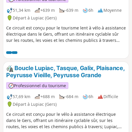
51,34 km
+639 m
-639 m
6h
Moyenne
Départ à Lupiac (Gers)
Ce circuit est conçu pour le tourisme lent à vélo à assistance
électrique dans le Gers, offrant un itinéraire cyclable sûr
sur les routes, les voies et les chemins publics à travers
Lupiac, Äignan, Sabazan, Bouzon, Saint-Go et Castelnavet
en passant par de belles campagnes, villages et vignobles
de Saint-Mont. C'est un long parcours, cependant l'effort en
vaut la peine !
Boucle Lupiac, Tasque, Galix, Plaisance,
Peyrusse Vieille, Peyrusse Grande
Professionnel du tourisme
57,69 km
+688 m
-684 m
6h
Difficile
Départ à Lupiac (Gers)
Ce circuit est conçu pour le vélo à assistance électrique
dans le Gers, offrant un itinéraire cyclable sûr, sur les
routes, les voies et les chemins publics à travers; Lupiac,