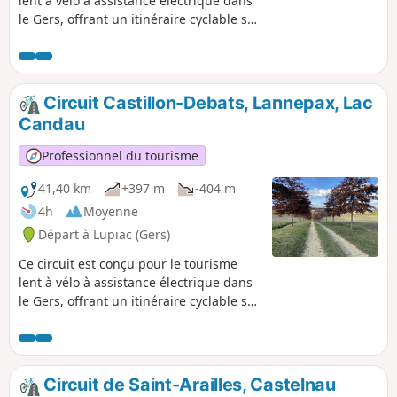
lent à vélo à assistance électrique dans
le Gers, offrant un itinéraire cyclable sûr
sur les routes, les voies et les chemins
publics à travers Bazian, Riguepeu,
Cazaux d'Angles et les Ardennes, en
passant par la belle campagne et de
Circuit Castillon-Debats, Lannepax, Lac
nombreux sites et villages historiques
Candau
du Gers. Cet itinéraire suit un court
tronçon de la Route européenne
Professionnel du tourisme
d'Artagnan qui traverse de Lupiac à
Maastricht.
41,40 km
+397 m
-404 m
4h
Moyenne
Départ à Lupiac (Gers)
Ce circuit est conçu pour le tourisme
lent à vélo à assistance électrique dans
le Gers, offrant un itinéraire cyclable sûr
à la fois sur les routes, les voies et les
chemins publics à travers Castellon
Debats, Lannepax et le lac de Candau,
en passant par la belle campagne et les
Circuit de Saint-Arailles, Castelnau
villages.