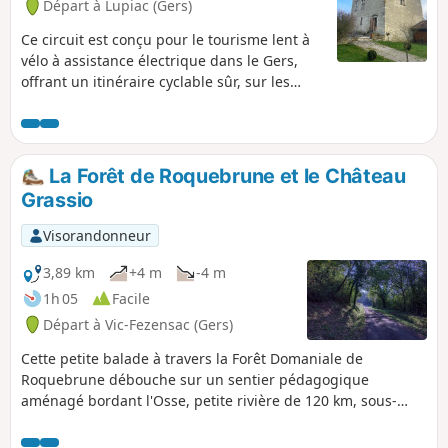
Départ à Lupiac (Gers)
Ce circuit est conçu pour le tourisme lent à
vélo à assistance électrique dans le Gers,
offrant un itinéraire cyclable sûr, sur les
routes, les voies et les chemins publics à
travers Roquebrune, Caillavet, Herrebouc,
Biran, Bazian, Saint-Jean-Poutge et le
Brouilh-Monbert, en passant par de belles
La Forêt de Roquebrune et le Château
campagnes et villages. C'est un long
Grassio
parcours de 54 km et de 650 m dénivelé
positif, cependant l'effort en vaut la peine !
Visorandonneur
3,89 km
+4 m
-4 m
1h 05
Facile
Départ à Vic-Fezensac (Gers)
Cette petite balade à travers la Forêt Domaniale de
Roquebrune débouche sur un sentier pédagogique
aménagé bordant l'Osse, petite rivière de 120 km, sous-
affluent de la Garonne.