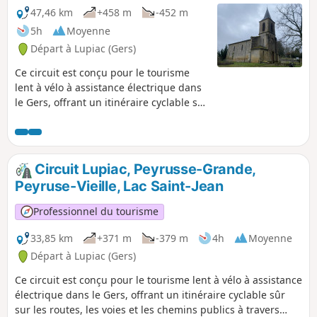
47,46 km
+458 m
-452 m
5h
Moyenne
Départ à Lupiac (Gers)
Ce circuit est conçu pour le tourisme
lent à vélo à assistance électrique dans
le Gers, offrant un itinéraire cyclable sûr
sur les routes, les voies et les chemins
publics à travers Lupiac, Chateau
Castemore (le lieu de naissance de
Charles de Batz, autrement dit
Circuit Lupiac, Peyrusse-Grande,
"d'Artagnan"), Castelnavet et Averon-
Peyruse-Vieille, Lac Saint-Jean
Bergelle en passant par de belles
campagnes et villages. C'est un long
Professionnel du tourisme
parcours de 47 km et de 500 m dénivelé
positif, cependant l'effort en vaut la
33,85 km
+371 m
-379 m
4h
Moyenne
peine !
Départ à Lupiac (Gers)
Ce circuit est conçu pour le tourisme lent à vélo à assistance
électrique dans le Gers, offrant un itinéraire cyclable sûr
sur les routes, les voies et les chemins publics à travers