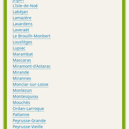
L'Isle-de-Noé
Labéjan
Lamazère
Lavardens
Laveraët
Le Brouilh-Monbert
Louslitges
Lupiac
Marambat
Mascaras
Miramont-d'Astarac
Mirande
Mirannes
Monclar-sur-Losse
Monlezun
Montesquiou
Mouchès
Ordan-Larroque
Pallanne
Peyrusse-Grande
Peyrusse-Vieille