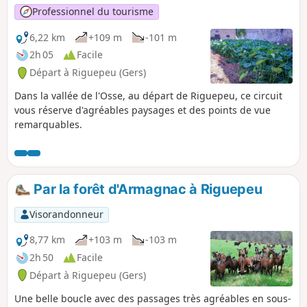
Professionnel du tourisme
6,22 km
+109 m
-101 m
2h 05
Facile
Départ à Riguepeu (Gers)
Dans la vallée de l'Osse, au départ de Riguepeu, ce circuit
vous réserve d'agréables paysages et des points de vue
remarquables.
Par la forêt d'Armagnac à Riguepeu
Visorandonneur
8,77 km
+103 m
-103 m
2h 50
Facile
Départ à Riguepeu (Gers)
Une belle boucle avec des passages très agréables en sous-