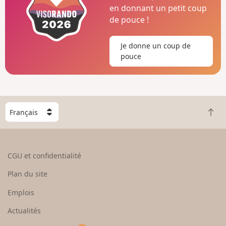
en donnant un petit coup
de pouce !
Je donne un coup de
pouce
C
R
h
e
o
t
i
o
s
CGU et confidentialité
u
i
r
s
Plan du site
e
s
n
e
Emplois
h
z
Actualités
a
u
u
n