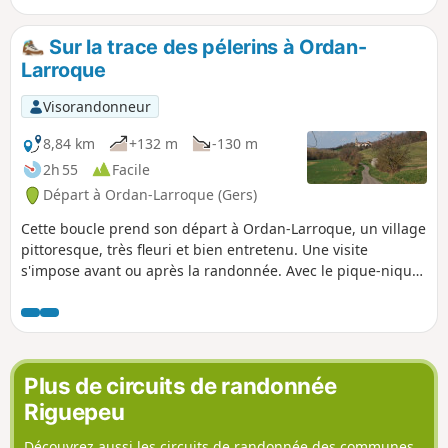
Sur la trace des pélerins à Ordan-
Larroque
Visorandonneur
8,84 km
+132 m
-130 m
2h 55
Facile
Départ à Ordan-Larroque (Gers)
Cette boucle prend son départ à Ordan-Larroque, un village
pittoresque, très fleuri et bien entretenu. Une visite
s'impose avant ou après la randonnée. Avec le pique-nique,
une belle journée s'offre à vous.
Plus de circuits de randonnée
Riguepeu
Découvrez aussi les circuits de randonnée des communes