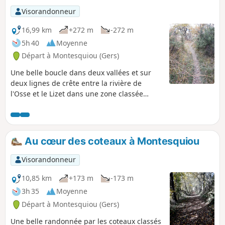
Visorandonneur
16,99 km
+272 m
-272 m
5h 40
Moyenne
Départ à Montesquiou (Gers)
Une belle boucle dans deux vallées et sur
deux lignes de crête entre la rivière de
l'Osse et le Lizet dans une zone classée
Natura 2000.
Au cœur des coteaux à Montesquiou
Visorandonneur
10,85 km
+173 m
-173 m
3h 35
Moyenne
Départ à Montesquiou (Gers)
Une belle randonnée par les coteaux classés