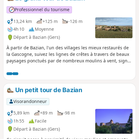
Professionnel du tourisme
13,24 km
+125 m
-126 m
4h 10
Moyenne
Départ à Bazian (Gers)
À partir de Bazian, l'un des villages les mieux restaurés de
la Gascogne, suivez les lignes de crêtes à travers de beaux
paysages ponctués par de nombreux moulins à vent, signes
d'une ancienne spécialisation dans la culture. À Bazian, au
sud de Vic-Fezensac, vous découvrirez notamment le village
et son château rénové, des moulins et des points de vue.
Un petit tour de Bazian
Visorandonneur
5,89 km
+89 m
-98 m
1h 55
Facile
Départ à Bazian (Gers)