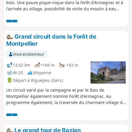
bois. Une pause pique-nique dans la forêt d'Armagnac et à
l'arrivée au village, possibilité de visite du moulin à eau
rénové et en état de fonctionnement.
Grand circuit dans la Forêt de
Montpellier
Visorandonneur
13,62 km
+166 m
-163 m
4h 20
Moyenne
Départ à Riguepeu (Gers)
Un circuit varié par la campagne et par le Bois de
Montpellier également nommé Forêt d'Armagnac. Au
programme également, la traversée du charmant village de
Saint-Arailles puis le passage à proximité du château de
Pitron avant un retour sur Riguepeu en passant devant le
moulin.
Le grand tour de Bazian