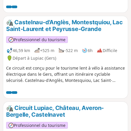
Castlenavet, Laserade, Tasque, Galiax, Plaisance, Peyrusse
Vieille et Peyrusse Grande en passant par de belles
campagnes et villages. C'est un long parcours de 57 km et
de 700 m dénivelé positif, cependant l'effort en vaut la
Castelnau-d'Anglès, Montestquiou, Lac
peine !
Saint-Laurent et Peyrusse-Grande
Professionnel du tourisme
46,59 km
+525 m
-522 m
6h
Difficile
Départ à Lupiac (Gers)
Ce circuit est conçu pour le tourisme lent à vélo à assistance
électrique dans le Gers, offrant un itinéraire cyclable
sécurisé. Castelnau-d'Anglès, Montesquiou, Lac Saint-
Laurent et Peyrusse-Grande, en passant par la belle
campagne et de nombreux sites et villages historiques du
Gers. Le point culminant de cet itinéraire est le magnifique
village de Montesquiou et le Lac Saint-Laurent où vous
Circuit Lupiac, Château, Averon-
pouvez vous arrêter pour une promenade panoramique et
Bergelle, Castelnavet
prendre un pique-nique.
Professionnel du tourisme