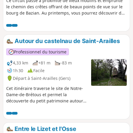
Ce circuit passe à proximité de vieux moulins et emprunte
le chemin des crêtes offrant de beaux points de vue sur le
bourg de Bazian. Au printemps, vous pourrez découvrir des
orchidées sauvages.
Autour du castelnau de Saint-Arailles
Professionnel du tourisme
4,33 km
+81 m
-83 m
1h 30
Facile
Départ à Saint-Arailles (Gers)
Cet itinéraire traverse le site de Notre-
Dame-de-Brétous et permet la
découverte du petit patrimoine autour
de Saint-Arailles.
Entre le Lizet et l'Osse