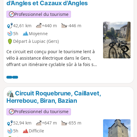
d'Angles et Cazaux d'Angles
Professionnel du tourisme
42,61 km
+440 m
-446 m
5h
Moyenne
Départ à Lupiac (Gers)
Ce circuit est conçu pour le tourisme lent à
vélo à assistance électrique dans le Gers,
offrant un itinéraire cyclable sûr à la fois sur
les routes, les voies et les chemins publics à
travers Cazaux D'Angles, Saint-Arailles,
Castelnau d'Angles en passant par la belle
campagne et les villages. L'itinéraire passe
Circuit Roquebrune, Caillavet,
également une section de la Fret Domaniele
Herrebouc, Biran, Bazian
d'Armagnac laissant les routes sur une
distance.
Professionnel du tourisme
52,94 km
+647 m
-655 m
5h
Difficile