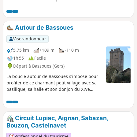
randonnée sous forme d'aller-retour
avec une boucle par le Lac du Lizet,
alternant ombre et lumière, très
appréciée par temps chaud.
Autour de Bassoues
Visorandonneur
5,75 km
+109 m
-110 m
1h 55
Facile
Départ à Bassoues (Gers)
La boucle autour de Bassoues s'impose pour
profiter de ce charmant petit village avec sa
basilique, sa halle et son donjon du XIVe
siècle. Le départ se fait à partir parking du lac
de Saint-Fris situé en contrebas du village, en
vous offrant au départ un beau panorama sur
le lac et le village.
Circuit Lupiac, Aignan, Sabazan,
Bouzon, Castelnavet
Professionnel du tourisme