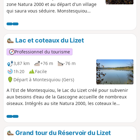
zone Natura 2000 et au départ d'un village
qui saura vous séduire. Monstesquiou
déploie son charme pour vous accueillir.
Lac et coteaux du Lizet
Professionnel du tourisme
3,87 km
+76 m
-76 m
1h 20
Facile
Départ à Montesquiou (Gers)
A l'Est de Montesquiou, le Lac du Lizet créé pour subvenir
aux besoins d'eau de la Gascogne accueille de nombreux
oiseaux. Intégrés au site Natura 2000, les coteaux le
surplombant sont parmi les plus riches et remarquables du
Gers. En remontant dans les bois, vous rejoindrez le chemin
de Saint-Jacques et admirerez le bocage gersois préservé.
Grand tour du Réservoir du Lizet