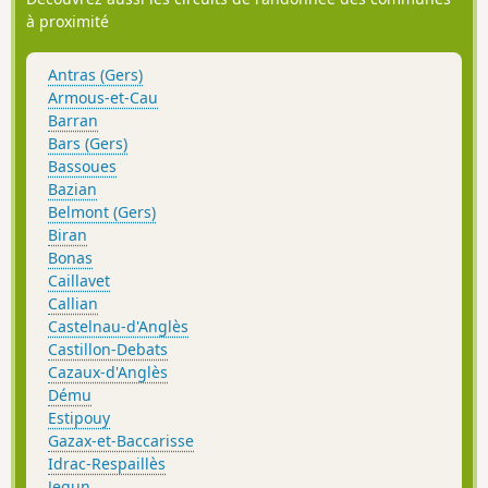
à proximité
Antras (Gers)
Armous-et-Cau
Barran
Bars (Gers)
Bassoues
Bazian
Belmont (Gers)
Biran
Bonas
Caillavet
Callian
Castelnau-d'Anglès
Castillon-Debats
Cazaux-d'Anglès
Dému
Estipouy
Gazax-et-Baccarisse
Idrac-Respaillès
Jegun