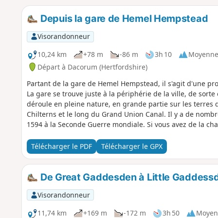
Depuis la gare de Hemel Hempstead
Visorandonneur
10,24 km
+78 m
-86 m
3h 10
Moyenn
Départ à Dacorum (Hertfordshire)
Partant de la gare de Hemel Hempstead, il s'agit d'une pr
La gare se trouve juste à la périphérie de la ville, de sorte 
déroule en pleine nature, en grande partie sur les terres 
Chilterns et le long du Grand Union Canal. Il y a de nombre
1594 à la Seconde Guerre mondiale. Si vous avez de la ch
agricoles rares conservées sur les terres du Trust et quel
Télécharger le PDF
Télécharger le GPX
De Great Gaddesden à Little Gaddess
Visorandonneur
11,74 km
+169 m
-172 m
3h 50
Moyen