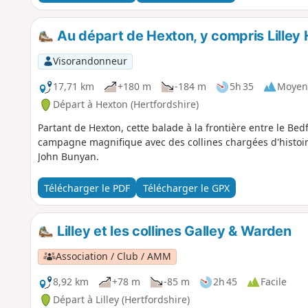
Au départ de Hexton, y compris Lilley 
Visorandonneur
17,71 km
+180 m
-184 m
5h 35
Moyen
Départ à Hexton (Hertfordshire)
Partant de Hexton, cette balade à la frontière entre le Bed
campagne magnifique avec des collines chargées d'histoire
John Bunyan.
Télécharger le PDF
Télécharger le GPX
Lilley et les collines Galley & Warden
Association / Club / AMM
8,92 km
+78 m
-85 m
2h 45
Facile
Départ à Lilley (Hertfordshire)