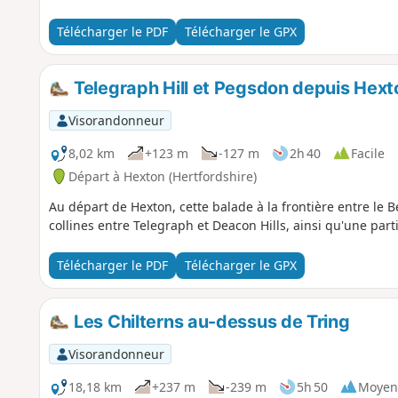
de naissance de la défunte reine mère.
Télécharger le PDF
Télécharger le GPX
Telegraph Hill et Pegsdon depuis Hext
Visorandonneur
8,02 km
+123 m
-127 m
2h 40
Facile
Départ à Hexton (Hertfordshire)
Au départ de Hexton, cette balade à la frontière entre le Be
collines entre Telegraph et Deacon Hills, ainsi qu'une parti
Télécharger le PDF
Télécharger le GPX
Les Chilterns au-dessus de Tring
Visorandonneur
18,18 km
+237 m
-239 m
5h 50
Moyen