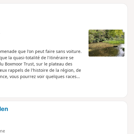
o
a
i
m
p
e
omenade que l'on peut faire sans voiture.
que la quasi-totalité de l'itinéraire se
du Boxmoor Trust, sur le plateau des
ux rappels de l'histoire de la région, de
ance, vous pourrez voir quelques races
ques oiseaux intéressants le long du canal.
den
ne