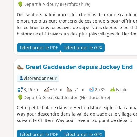
Départ à Aldbury (Hertfordshire)
Des sentiers nationaux et des chemins de grande randonnée
emprunte plusieurs tronçons de ces sentiers pour offrir un
les collines crayeuses avec de super vues depuis le bord 
historique et à travers un des plus jolis villages du Hertfo
Télécharger le PDF
Télécharger le GPX
Great Gaddesden depuis Jockey End
Visorandonneur
8,26 km
+67 m
-71 m
2h 35
Facile
Départ à Great Gaddesden (Hertfordshire)
Cette petite balade dans le Hertfordshire explore la camp
Way pour descendre dans la vallée de Gade et le village d
suivant le Chiltern Way pour revenir au point de départ.
Télécharger le PDF
Télécharger le GPX