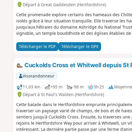
Départ à Great Gaddesden (Hertfordshire)
Cette promenade explore certains des hameaux des Chilt
isolés grâce à leur situation tranquille. Elle traverse les
jusqu'aux hêtraies du domaine Ashridge du National Trust.
vignoble, un temple bouddhiste et des églises établies d
Télécharger le PDF
Télécharger le GPX
Cuckolds Cross et Whitwell depuis St 
Visorandonneur
11,03 km
+95 m
-98 m
3h 25
Moyenn
Départ à St Paul's Walden (Hertfordshire)
Cette balade dans le Hertfordshire emprunte principaleme
traverser un paysage varié de champs, de bois et de haies 
sentiers jusqu'à Cuckolds Cross. Ensuite, tu traverses un
rejoins le Hertfordshire Way pour arriver à Whitwell, un v
intéressant. La dernière partie passe par une ferme d'anim