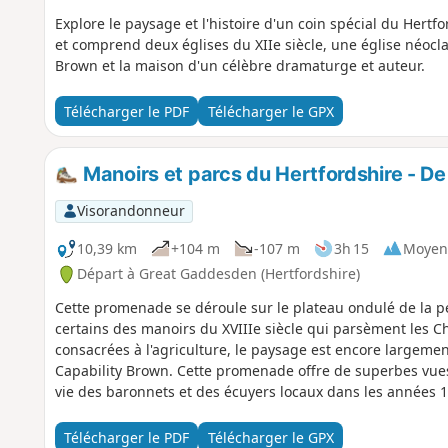
Explore le paysage et l'histoire d'un coin spécial du Her
et comprend deux églises du XIIe siècle, une église néocl
Brown et la maison d'un célèbre dramaturge et auteur.
Télécharger le PDF
Télécharger le GPX
Manoirs et parcs du Hertfordshire - 
Visorandonneur
10,39 km
+104 m
-107 m
3h 15
Moyen
Départ à Great Gaddesden (Hertfordshire)
Cette promenade se déroule sur le plateau ondulé de la pe
certains des manoirs du XVIIIe siècle qui parsèment les Ch
consacrées à l'agriculture, le paysage est encore largem
Capability Brown. Cette promenade offre de superbes vues 
vie des baronnets et des écuyers locaux dans les années 17
Télécharger le PDF
Télécharger le GPX