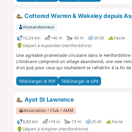
Cottered Warren & Wakeley depuis A
Visorandonneur
10,24 km
+40 m
-40 m
3h 00
Facile
Départ à Aspenden (Hertfordshire)
Une agréable promenade circulaire dans le Hertfordshire 
L'itinéraire comprend un village abandonné, une voie ro
d'un pub pour ceux qui souhaitent se rafraîchir à la fin d
Télécharger le PDF
Télécharger le GPX
Ayot St Lawrence
Association / Club / AMM
8,80 km
+74 m
-73 m
2h 45
Facile
Départ à Kimpton (Hertfordshire)