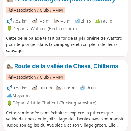
dégustant l'un des meilleurs gâteaux de la région.
l'ancienne ligne de chemin de fer
longue de seulement quelques miles
Association / Club / AMM
qui reliait Rickmansworth à Wartford,
7,52 km
+45 m
-48 m
2h 15
Facile
les écluses de Rickmansworth et de
Batchworth où la rivière Colne se jette
Départ à Watford (Hertfordshire)
dans le Grand Union Canal et un petit
Cette belle balade te fait partir de la périphérie de Watford
tour (quand même) dans le domaine et
pour te plonger dans la campagne et voir plein de fleurs
les lacs de l'Aquadrome. Une bien belle
sauvages.
découverte aux portes du grand
Londres.
Route de la vallée de Chess, Chilterns
Association / Club / AMM
9,58 km
+100 m
-106 m
3h 00
Moyenne
Départ à Little Chalfont (Buckinghamshire)
Cette randonnée sans échaliers explore la pittoresque
vallée de Chess et le joli village de Chenies avec son manoir
Tudor, son église du XVe siècle et son village green. Elle