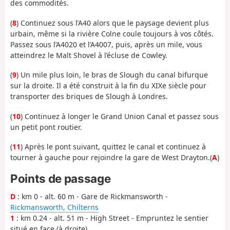
des commodités.
(
8
) Continuez sous l’A40 alors que le paysage devient plus
urbain, même si la rivière Colne coule toujours à vos côtés.
Passez sous l’A4020 et l’A4007, puis, après un mile, vous
atteindrez le Malt Shovel à l’écluse de Cowley.
(
9
) Un mile plus loin, le bras de Slough du canal bifurque
sur la droite. Il a été construit à la fin du XIXe siècle pour
transporter des briques de Slough à Londres.
(
10
) Continuez à longer le Grand Union Canal et passez sous
un petit pont routier.
(
11
) Après le pont suivant, quittez le canal et continuez à
tourner à gauche pour rejoindre la gare de West Drayton.
(
A
)
Points de passage
D
: km 0 - alt. 60 m - Gare de Rickmansworth -
Rickmansworth, Chilterns
1
: km 0.24 - alt. 51 m - High Street - Empruntez le sentier
situé en face (à droite)