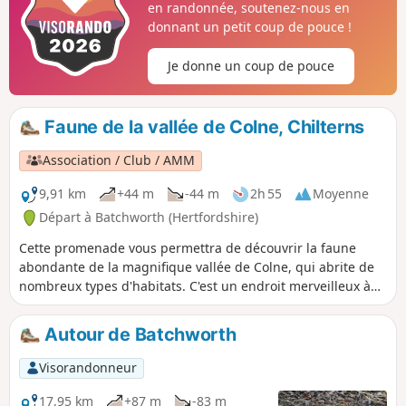
en randonnée, soutenez-nous en
Prévoyez suffisamment de temps pour explorer les
donnant un petit coup de pouce !
nombreux éléments intéressants de cette promenade.
Je donne un coup de pouce
Faune de la vallée de Colne, Chilterns
Association / Club / AMM
9,91 km
+44 m
-44 m
2h 55
Moyenne
Départ à Batchworth (Hertfordshire)
Cette promenade vous permettra de découvrir la faune
abondante de la magnifique vallée de Colne, qui abrite de
nombreux types d'habitats. C'est un endroit merveilleux à
explorer et à apprécier pour tous les âges, avec la
possibilité d'observer des oiseaux migrateurs rares.
Autour de Batchworth
Visorandonneur
17,95 km
+87 m
-83 m