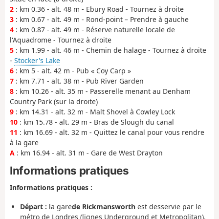
2
: km 0.36 - alt. 48 m - Ebury Road - Tournez à droite
3
: km 0.67 - alt. 49 m - Rond-point – Prendre à gauche
4
: km 0.87 - alt. 49 m - Réserve naturelle locale de
l'Aquadrome - Tournez à droite
5
: km 1.99 - alt. 46 m - Chemin de halage - Tournez à droite
-
Stocker's Lake
6
: km 5 - alt. 42 m - Pub « Coy Carp »
7
: km 7.71 - alt. 38 m - Pub River Garden
8
: km 10.26 - alt. 35 m - Passerelle menant au Denham
Country Park (sur la droite)
9
: km 14.31 - alt. 32 m - Malt Shovel à Cowley Lock
10
: km 15.78 - alt. 29 m - Bras de Slough du canal
11
: km 16.69 - alt. 32 m - Quittez le canal pour vous rendre
à la gare
A
: km 16.94 - alt. 31 m - Gare de West Drayton
Informations pratiques
Informations pratiques :
Départ :
la gare
de Rickmansworth
est desservie par le
métro de Londres (lignes Underground et Metropolitan).