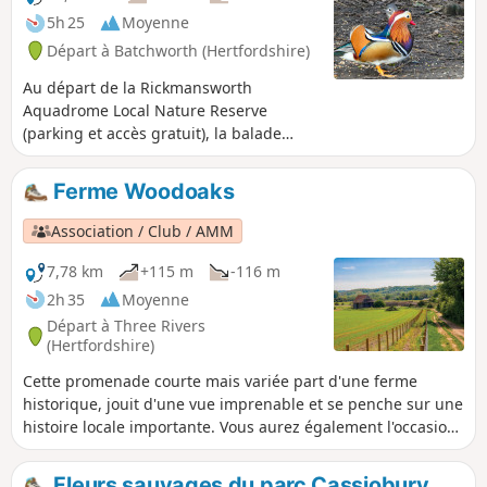
5h 25
Moyenne
Départ à Batchworth (Hertfordshire)
Au départ de la Rickmansworth
Aquadrome Local Nature Reserve
(parking et accès gratuit), la balade
commence par suivre le Grand Union
Canal, et ses péniches résidentielles
Ferme Woodoaks
bien colorées, en direction du centre de
Londres avant de s'en éloigner vers les
Association / Club / AMM
collines environnantes. Après le
Bishop's Wood, le parcours suit d'assez
7,78 km
+115 m
-116 m
près la Batchworth Lane (assez
2h 35
Moyenne
bruyante) avant de traverser le Moor
Départ à Three Rivers
Park Conservation Estate et ses villas
(Hertfordshire)
cossues ainsi que le Sandy Lodge Golf
Cette promenade courte mais variée part d'une ferme
Course. La balade rejoint ensuite la
historique, jouit d'une vue imprenable et se penche sur une
rivière Colne, les différents lacs qui la
histoire locale importante. Vous aurez également l'occasion
bordent et les King George V Playing
d'explorer la nature dans les bois de Philipshill et de "No
Fields. Retour au point de départ par
Dragon". Vous pourrez terminer la promenade en
l'espace vert du Croxley Common Moor,
Fleurs sauvages du parc Cassiobury