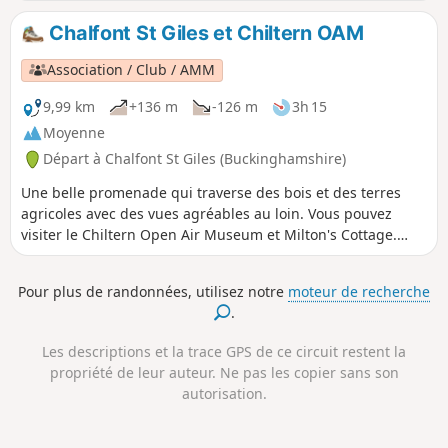
monte jusqu'à Church End, Sarratt, en passant par le
cimetière de l'église du XIIe siècle. Elle offre de belles vues
Chalfont St Giles et Chiltern OAM
sur la vallée et la rivière Chess.
Association / Club / AMM
9,99 km
+136 m
-126 m
3h 15
Moyenne
Départ à Chalfont St Giles (Buckinghamshire)
Une belle promenade qui traverse des bois et des terres
agricoles avec des vues agréables au loin. Vous pouvez
visiter le Chiltern Open Air Museum et Milton's Cottage.
Notez qu'une déviation temporaire est actuellement en
place (depuis mai 2022) et empêche l'entrée dans Newlands
Pour plus de randonnées, utilisez notre
moteur de recherche
Park pendant les travaux d'aménagement. Cette description
.
inclut la déviation.
Les descriptions et la trace GPS de ce circuit restent la
propriété de leur auteur. Ne pas les copier sans son
autorisation.