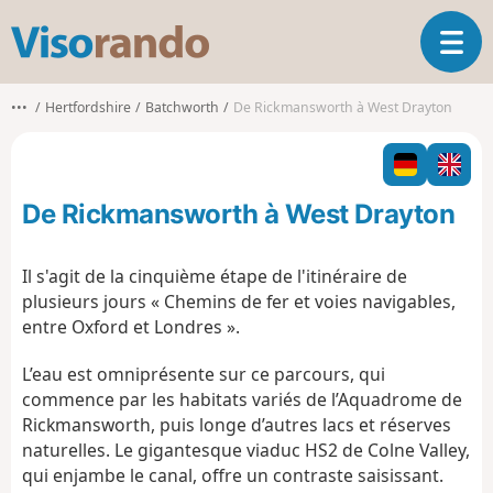
V
O
i
u
s
v
o
•••
Hertfordshire
Batchworth
De Rickmansworth à West Drayton
r
r
i
a
r
n
l
d
De Rickmansworth à West Drayton
a
o
n
a
Il s'agit de la cinquième étape de l'itinéraire de
v
plusieurs jours « Chemins de fer et voies navigables,
i
entre Oxford et Londres ».
g
a
L’eau est omniprésente sur ce parcours, qui
t
commence par les habitats variés de l’Aquadrome de
i
o
Rickmansworth, puis longe d’autres lacs et réserves
n
naturelles. Le gigantesque viaduc HS2 de Colne Valley,
qui enjambe le canal, offre un contraste saisissant.