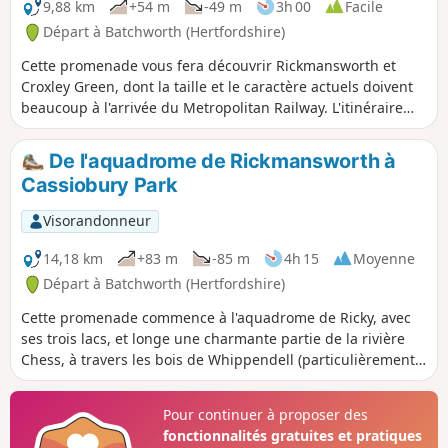
9,88 km
+54 m
-49 m
3h 00
Facile
Départ à Batchworth (Hertfordshire)
Cette promenade vous fera découvrir Rickmansworth et
Croxley Green, dont la taille et le caractère actuels doivent
beaucoup à l'arrivée du Metropolitan Railway. L'itinéraire
varié comprend des bois, des champs, une lande classée
site d'intérêt scientifique particulier, un village verdoyant,
De l'aquadrome de Rickmansworth à
des rivières et un canal.
Cassiobury Park
Visorandonneur
14,18 km
+83 m
-85 m
4h 15
Moyenne
Départ à Batchworth (Hertfordshire)
Cette promenade commence à l'aquadrome de Ricky, avec
ses trois lacs, et longe une charmante partie de la rivière
Chess, à travers les bois de Whippendell (particulièrement
agréables à la mi-avril, lorsque les jacinthes sont sorties),
jusqu'au parc de Cassiobury, avec ses deux cafés et élu l'un
Pour continuer à proposer des
des dix meilleurs parcs de Grande-Bretagne, et le long de
fonctionnalités gratuites et pratiques
courts tronçons de la rivière Gade et du Grand Union Canal.