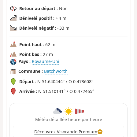
Retour au départ :
Non
Dénivelé positif :
+ 4 m
Dénivelé négatif :
- 33 m
Point haut :
62 m
Point bas :
27 m
Pays :
Royaume-Uni
Commune :
Batchworth
Départ :
N 51.640444° / O 0.473608°
Arrivée :
N 51.510141° / O 0.472465°
Météo détaillée heure par heure
Découvrez Visorando Premium