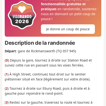
fonctionnalités gratuites et
pratiques
en randonnée, soutenez-
nous en donnant un petit coup de
pouce !
Je donne un coup de pouce
Description de la randonnée
Départ
: gare de Rickmansworth (TQ 057 945
)
(
D
) Depuis la gare, tournez à droite sur Station Road et
suivez cette rue en passant sous les voies ferrées.
(
1
) À High Street, continuez tout droit sur le sentier
piétonnier situé en face (légèrement sur votre droite).
(
2
) Tournez à droite sur Ebury Road, puis à droite et à
gauche pour rejoindre le rond-point.
(
3
) Restez sur la gauche, traversez la route et tournez à