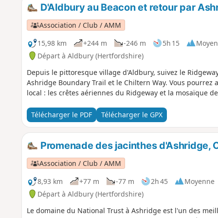
D'Aldbury au Beacon et retour par Ash
Association / Club / AMM
15,98 km
+244 m
-246 m
5h 15
Moyen
Départ à Aldbury (Hertfordshire)
Depuis le pittoresque village d'Aldbury, suivez le Ridgewa
Ashridge Boundary Trail et le Chiltern Way. Vous pourrez
local : les crêtes aériennes du Ridgeway et la mosaïque d
Télécharger le PDF
Télécharger le GPX
Promenade des jacinthes d'Ashridge, 
Association / Club / AMM
8,93 km
+77 m
-77 m
2h 45
Moyenne
Départ à Aldbury (Hertfordshire)
Le domaine du National Trust à Ashridge est l'un des meil