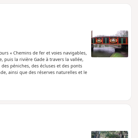
o
a
i
m
p
 jours « Chemins de fer et voies navigables,
 puis la rivière Gade à travers la vallée,
 des péniches, des écluses et des ponts
e, ainsi que des réserves naturelles et le