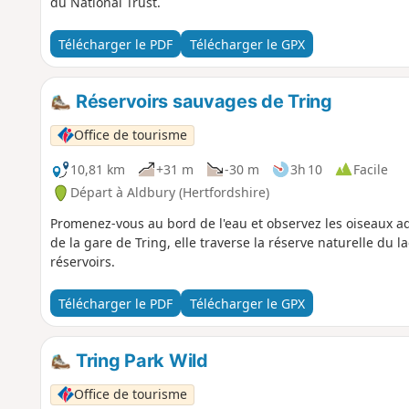
du National Trust.
Télécharger le PDF
Télécharger le GPX
Réservoirs sauvages de Tring
Office de tourisme
10,81 km
+31 m
-30 m
3h 10
Facile
Départ à Aldbury (Hertfordshire)
Promenez-vous au bord de l'eau et observez les oiseaux aq
de la gare de Tring, elle traverse la réserve naturelle du 
réservoirs.
Télécharger le PDF
Télécharger le GPX
Tring Park Wild
Office de tourisme