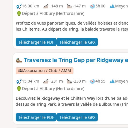
16,00 km
+148 m
-147 m
5h 00
Moyen
Départ à Aldbury (Hertfordshire)
Profitez de vues panoramiques, de vallées boisées et d'anc
les Chilterns. Au départ de Tring, la balade traverse la ré
Télécharger le PDF
Télécharger le GPX
Traversez le Tring Gap par Ridgeway e
Association / Club / AMM
15,04 km
+231 m
-230 m
4h 55
Moyen
Départ à Aldbury (Hertfordshire)
Découvrez le Ridgeway et le Chiltern Way lors d'une balade
dessus de Tring Park, à travers la vallée de Bulbourne (Tri
Télécharger le PDF
Télécharger le GPX