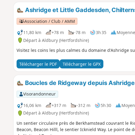
Ashridge et Little Gaddesden, Chiltern
Association / Club / AMM
11,80 km
+78 m
-78 m
3h 35
Moyenn
Départ à Aldbury (Hertfordshire)
Visitez les coins les plus calmes du domaine d'Ashridge 
Télécharger le PDF
Télécharger le GPX
Boucles de Ridgeway depuis Ashridge
Visorandonneur
16,06 km
+317 m
-312 m
5h 30
Moyen
Départ à Aldbury (Hertfordshire)
Un sentier circulaire près de Berkhamstead couvrant le Ridg
Beacon, Beacon Hilll, le sentier Icknield Way. Le point de