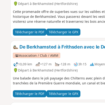
Départ à Berkhamsted (Hertfordshire)
Cette promenade offre de superbes vues sur les vallées et le
historique de Berkhamsted. Vous passerez devant les ves
visiterez une réserve naturelle et traverserez les bois anc
Télécharger le PDF
Télécharger le GPX
De Berkhamsted à Frithsden avec le D
Association / Club / AMM
10,09 km
+127 m
-128 m
3h 15
Moyen
Départ à Berkhamsted (Hertfordshire)
Une balade dans le joli paysage des Chilterns avec plein 
tranchées de la Première Guerre mondiale, un canal et bi
Télécharger le PDF
Télécharger le GPX