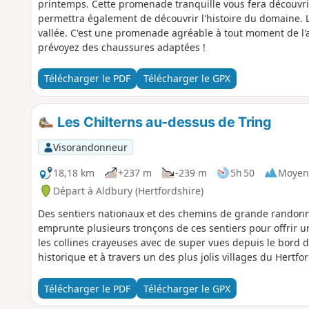
printemps. Cette promenade tranquille vous fera découvrir 
permettra également de découvrir l'histoire du domaine. 
vallée. C'est une promenade agréable à tout moment de l'an
prévoyez des chaussures adaptées !
Télécharger le PDF
Télécharger le GPX
Les Chilterns au-dessus de Tring
Visorandonneur
18,18 km
+237 m
-239 m
5h 50
Moyen
Départ à Aldbury (Hertfordshire)
Des sentiers nationaux et des chemins de grande randonnée
emprunte plusieurs tronçons de ces sentiers pour offrir un
les collines crayeuses avec de super vues depuis le bord 
historique et à travers un des plus jolis villages du Hertfo
Télécharger le PDF
Télécharger le GPX