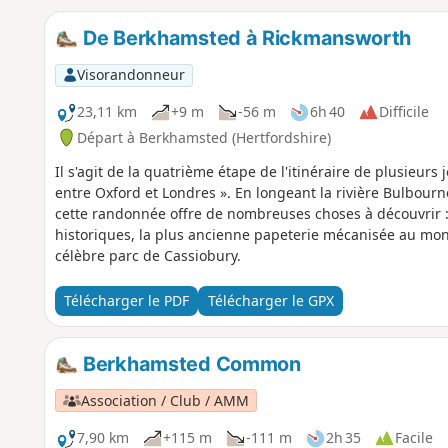
De Berkhamsted à Rickmansworth
Visorandonneur
23,11 km
+9 m
-56 m
6h 40
Difficile
Départ à Berkhamsted (Hertfordshire)
Il s'agit de la quatrième étape de l'itinéraire de plusieurs
entre Oxford et Londres ». En longeant la rivière Bulbourne,
cette randonnée offre de nombreuses choses à découvrir :
historiques, la plus ancienne papeterie mécanisée au mond
célèbre parc de Cassiobury.
Télécharger le PDF
Télécharger le GPX
Berkhamsted Common
Association / Club / AMM
7,90 km
+115 m
-111 m
2h 35
Facile