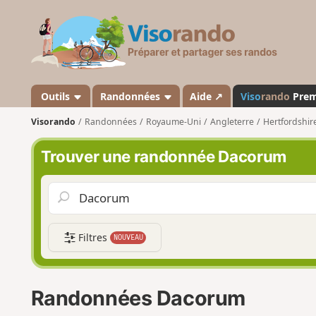
V
i
s
o
r
a
Outils
Randonnées
Aide ↗
Viso
rando
Pre
n
Visorando
Randonnées
Royaume-Uni
Angleterre
Hertfordshir
d
o
Trouver une randonnée Dacorum
Filtres
NOUVEAU
Randonnées Dacorum