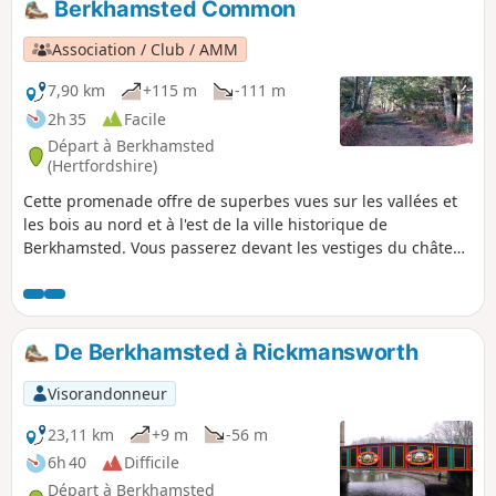
Berkhamsted Common
Association / Club / AMM
7,90 km
+115 m
-111 m
2h 35
Facile
Départ à Berkhamsted
(Hertfordshire)
Cette promenade offre de superbes vues sur les vallées et
les bois au nord et à l'est de la ville historique de
Berkhamsted. Vous passerez devant les vestiges du château
de Berkhamsted, visiterez une réserve naturelle et
traverserez les bois anciens de Frithsden Beeches.
De Berkhamsted à Rickmansworth
Visorandonneur
23,11 km
+9 m
-56 m
6h 40
Difficile
Départ à Berkhamsted