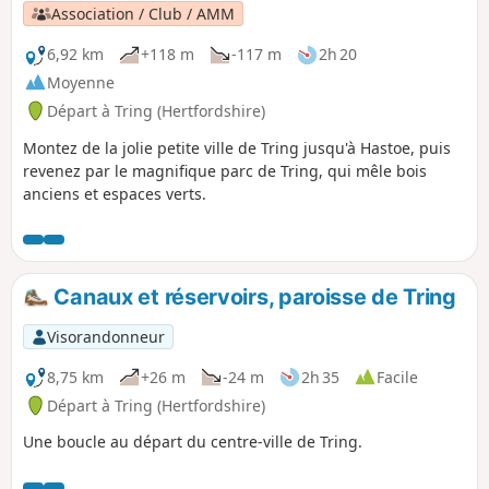
Association / Club / AMM
6,92 km
+118 m
-117 m
2h 20
Moyenne
Départ à Tring (Hertfordshire)
Montez de la jolie petite ville de Tring jusqu'à Hastoe, puis
revenez par le magnifique parc de Tring, qui mêle bois
anciens et espaces verts.
Canaux et réservoirs, paroisse de Tring
Visorandonneur
8,75 km
+26 m
-24 m
2h 35
Facile
Départ à Tring (Hertfordshire)
Une boucle au départ du centre-ville de Tring.