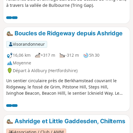
à travers la vallée de Bulbourne (Tring Gap).
Boucles de Ridgeway depuis Ashridge
Visorandonneur
16,06 km
+317 m
-312 m
5h 30
Moyenne
Départ à Aldbury (Hertfordshire)
Un sentier circulaire près de Berkhamstead couvrant le
Ridgeway, le fossé de Grim, Pitstone Hill, Steps Hill,
Ivinghoe Beacon, Beacon Hilll, le sentier Icknield Way. Le
point de départ est le monument d'Ashridge, où se trouve
un parking du National Trust.
Ashridge et Little Gaddesden, Chilterns
Association / Club / AMM