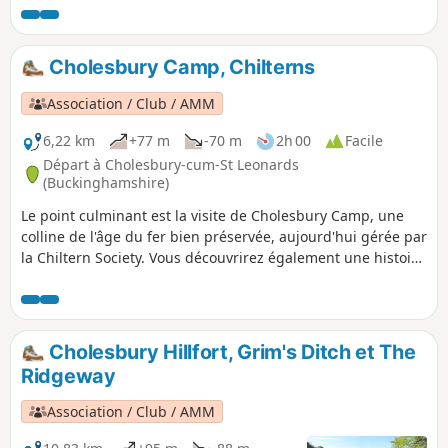
Cholesbury Camp, Chilterns
Association / Club / AMM
6,22 km
+77 m
-70 m
2h 00
Facile
Départ à Cholesbury-cum-St Leonards
(Buckinghamshire)
Le point culminant est la visite de Cholesbury Camp, une
colline de l'âge du fer bien préservée, aujourd'hui gérée par
la Chiltern Society. Vous découvrirez également une histoire
fascinante qui comprend des bâtiments historiques, un
vicaire généreux et un héros local qui a participé à la
bataille de Trafalgar.
Cholesbury Hillfort, Grim's Ditch et The
Ridgeway
Association / Club / AMM