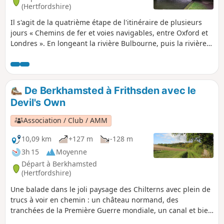
(Hertfordshire)
Il s'agit de la quatrième étape de l'itinéraire de plusieurs
jours « Chemins de fer et voies navigables, entre Oxford et
Londres ». En longeant la rivière Bulbourne, puis la rivière
Gade à travers la vallée, cette randonnée offre de
nombreuses choses à découvrir : des péniches, des écluses
et des ponts historiques, la plus ancienne papeterie
mécanisée au monde, ainsi que des réserves naturelles et
De Berkhamsted à Frithsden avec le
le célèbre parc de Cassiobury.
Devil's Own
Association / Club / AMM
10,09 km
+127 m
-128 m
3h 15
Moyenne
Départ à Berkhamsted
(Hertfordshire)
Une balade dans le joli paysage des Chilterns avec plein de
trucs à voir en chemin : un château normand, des
tranchées de la Première Guerre mondiale, un canal et bien
plus encore.