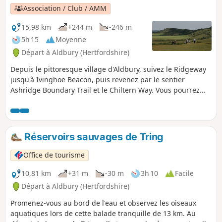
Association / Club / AMM
15,98 km
+244 m
-246 m
5h 15
Moyenne
Départ à Aldbury (Hertfordshire)
Depuis le pittoresque village d'Aldbury, suivez le Ridgeway
jusqu'à Ivinghoe Beacon, puis revenez par le sentier
Ashridge Boundary Trail et le Chiltern Way. Vous pourrez
apprécier le contraste entre les deux plans d'aménagement
local : les crêtes aériennes du Ridgeway et la mosaïque de
bois et de champs du Chiltern Way.
Réservoirs sauvages de Tring
Office de tourisme
10,81 km
+31 m
-30 m
3h 10
Facile
Départ à Aldbury (Hertfordshire)
Promenez-vous au bord de l'eau et observez les oiseaux
aquatiques lors de cette balade tranquille de 13 km. Au