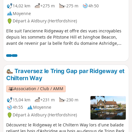
14,02 km
+275 m
-275 m
4h 50
Moyenne
Départ à Aldbury (Hertfordshire)
Elle suit l'ancienne Ridgeway et offre des vues incroyables
depuis les sommets de Pitstone Hill et Ivinghoe Beacon,
avant de revenir par la belle forêt du domaine Ashridge,
propriété du National Trust.
Traversez le Tring Gap par Ridgeway et
Chiltern Way
Association / Club / AMM
15,04 km
+231 m
-230 m
4h 55
Moyenne
Départ à Aldbury (Hertfordshire)
Découvrez le Ridgeway et le Chiltern Way lors d'une balade
reliant les bois d'Ashridge aux bois au-dessus de Tring Park,