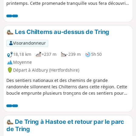
printemps. Cette promenade tranquille vous fera découvrir
ces magnifiques fleurs qui tapissent le sol et vous
permettra également de découvrir l'histoire du domaine. La
terrasse de Duncombe offre une vue imprenable sur la
vallée. C'est une promenade agréable à tout moment de
Les Chilterns au-dessus de Tring
l'année, mais le sol peut être très boueux en hiver, alors
prévoyez des chaussures adaptées !
Visorandonneur
18,18 km
+237 m
-239 m
5h 50
Moyenne
Départ à Aldbury (Hertfordshire)
Des sentiers nationaux et des chemins de grande
randonnée sillonnent les Chilterns dans cette région. Cette
boucle emprunte plusieurs tronçons de ces sentiers pour
offrir une balade sympa et variée à travers les bois des
Chilterns, sur les collines crayeuses avec de super vues
depuis le bord des falaises, le long d'un bout du Grand
Union Canal historique et à travers un des plus jolis villages
De Tring à Hastoe et retour par le parc
du Hertfordshire.
de Tring