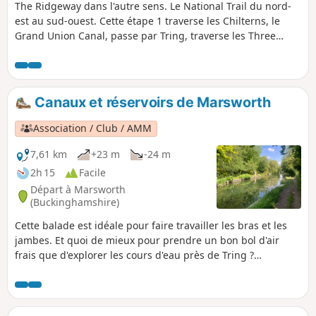
The Ridgeway dans l'autre sens. Le National Trail du nord-
est au sud-ouest. Cette étape 1 traverse les Chilterns, le
Grand Union Canal, passe par Tring, traverse les Three
Hundreds of Aylesbury pour atteindre la ville marchande de
Wendover.
Canaux et réservoirs de Marsworth
Association / Club / AMM
7,61 km
+23 m
-24 m
2h 15
Facile
Départ à Marsworth
(Buckinghamshire)
Cette balade est idéale pour faire travailler les bras et les
jambes. Et quoi de mieux pour prendre un bon bol d'air
frais que d'explorer les cours d'eau près de Tring ?
L'itinéraire comprend une visite de l'un des meilleurs sites
d'observation des oiseaux de la région, le réservoir de
Wilstone.