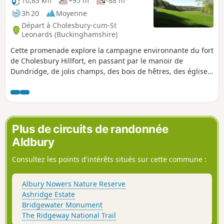
10,83 km
+95 m
-88 m
3h 20
Moyenne
Départ à Cholesbury-cum-St
Leonards (Buckinghamshire)
Cette promenade explore la campagne environnante du fort
de Cholesbury Hillfort, en passant par le manoir de
Dundridge, de jolis champs, des bois de hêtres, des églises
de village, une partie du sentier national Ridgeway et
l'énigmatique Grim's Ditch.
Plus de circuits de randonnée
Aldbury
Consultez les points d'intérêts situés sur cette commune :
Albury Nowers Nature Reserve
Ashridge Estate
Bridgewater Monument
The Ridgeway National Trail