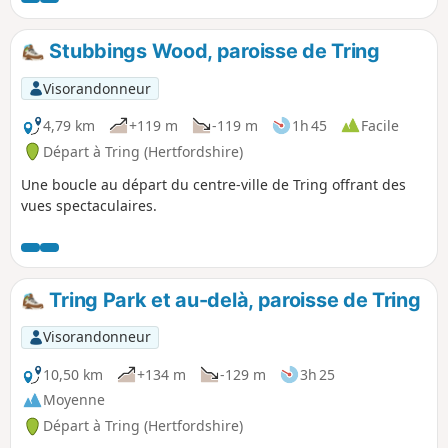
Stubbings Wood, paroisse de Tring
Visorandonneur
4,79 km
+119 m
-119 m
1h 45
Facile
Départ à Tring (Hertfordshire)
Une boucle au départ du centre-ville de Tring offrant des
vues spectaculaires.
Tring Park et au-delà, paroisse de Tring
Visorandonneur
10,50 km
+134 m
-129 m
3h 25
Moyenne
Départ à Tring (Hertfordshire)