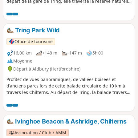
départ de la gare de Tring, elle traverse la réserve naturelle
du lac College, une partie du Grand Union Canal et trois
réservoirs.
Tring Park Wild
Office de tourisme
16,00 km
+148 m
-147 m
5h 00
Moyenne
Départ à Aldbury (Hertfordshire)
Profitez de vues panoramiques, de vallées boisées et
d'anciens parcs lors de cette balade circulaire de 10 km à
travers les Chilterns. Au départ de Tring, la balade traverse
la réserve naturelle de Dancersend et le Ridgeway National
Trail.
Ivinghoe Beacon & Ashridge, Chilterns
Association / Club / AMM