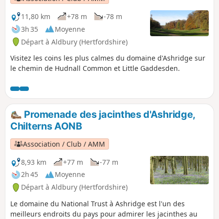
11,80 km
+78 m
-78 m
3h 35
Moyenne
Départ à Aldbury (Hertfordshire)
Visitez les coins les plus calmes du domaine d'Ashridge sur
le chemin de Hudnall Common et Little Gaddesden.
Promenade des jacinthes d'Ashridge,
Chilterns AONB
Association / Club / AMM
8,93 km
+77 m
-77 m
2h 45
Moyenne
Départ à Aldbury (Hertfordshire)
Le domaine du National Trust à Ashridge est l'un des
meilleurs endroits du pays pour admirer les jacinthes au