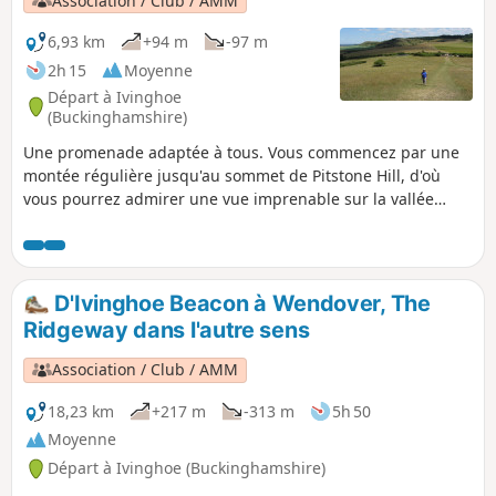
Association / Club / AMM
6,93 km
+94 m
-97 m
2h 15
Moyenne
Départ à Ivinghoe
(Buckinghamshire)
Une promenade adaptée à tous. Vous commencez par une
montée régulière jusqu'au sommet de Pitstone Hill, d'où
vous pourrez admirer une vue imprenable sur la vallée
d'Aylesbury, les collines d'Ivinghoe et les bois d'Ashridge.
Sur le chemin du retour vers Ivinghoe, vous passez près du
moulin à vent de Pitstone.
D'Ivinghoe Beacon à Wendover, The
Ridgeway dans l'autre sens
Association / Club / AMM
18,23 km
+217 m
-313 m
5h 50
Moyenne
Départ à Ivinghoe (Buckinghamshire)