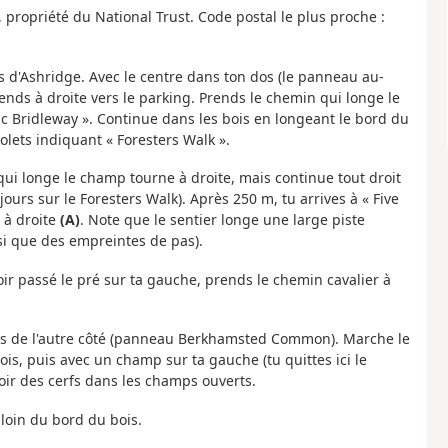
propriété du National Trust. Code postal le plus proche :
s d'Ashridge. Avec le centre dans ton dos (le panneau au-
ends à droite vers le parking. Prends le chemin qui longe le
ic Bridleway ». Continue dans les bois en longeant le bord du
olets indiquant « Foresters Walk ».
qui longe le champ tourne à droite, mais continue tout droit
urs sur le Foresters Walk). Après 250 m, tu arrives à « Five
 à droite
(A)
. Note que le sentier longe une large piste
si que des empreintes de pas).
ir passé le pré sur ta gauche, prends le chemin cavalier à
bois de l'autre côté (panneau Berkhamsted Common). Marche le
ois, puis avec un champ sur ta gauche (tu quittes ici le
oir des cerfs dans les champs ouverts.
 loin du bord du bois.