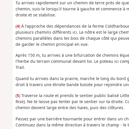
Tu arrives rapidement sur un chemin de terre près de que
chemin, suis-le lorsqu'il tourne à gauche et commence à m
droite et se stabilise.
(
4
) À l'approche des dépendances de la ferme Coldharbour, t
plusieurs chemins différents ici. Le nôtre est le large che
chemins parallèles dans les bois de chaque côté qui peuv
de garder le chemin principal en vue.
Après 150 m, tu arrives à une bifurcation de chemins éques
l'herbe du terrain communal devant toi. Le poteau ici com
Trail.
Quand tu arrives dans la prairie, marche le long du bord
droit à travers une étroite bande boisée pour rejoindre un
(
5
) Traverse la route et prends le sentier public balisé Lit
Rise). Ne te laisse pas tenter par le sentier sur ta droite.
chemin devient large entre des haies, puis des clôtures.
Passez par une barrière tournante pour entrer dans un ch
Continuez dans la même direction à travers le champ - le t