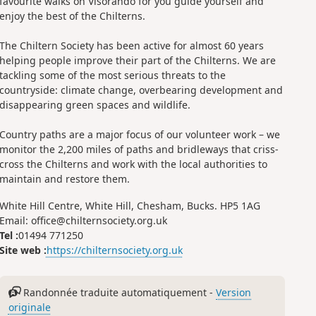
favourite walks on Visorando for you guide yourself and
enjoy the best of the Chilterns.
The Chiltern Society has been active for almost 60 years
helping people improve their part of the Chilterns. We are
tackling some of the most serious threats to the
countryside: climate change, overbearing development and
disappearing green spaces and wildlife.
Country paths are a major focus of our volunteer work – we
monitor the 2,200 miles of paths and bridleways that criss-
cross the Chilterns and work with the local authorities to
maintain and restore them.
White Hill Centre, White Hill, Chesham, Bucks. HP5 1AG
Email: office@chilternsociety.org.uk
Tel :
01494 771250
Site web :
https://chilternsociety.org.uk
Randonnée traduite automatiquement -
Version
originale