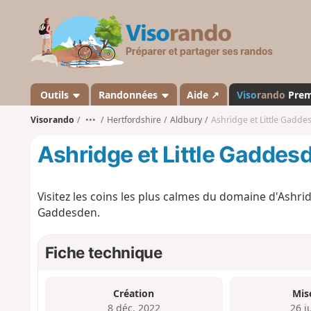
V
i
s
o
r
a
Outils
Randonnées
Aide ↗
Viso
rando
Pre
n
Visorando
•••
Hertfordshire
Aldbury
Ashridge et Little Gadde
d
o
Ashridge et Little Gaddesd
Visitez les coins les plus calmes du domaine d'Ashr
Gaddesden.
Fiche technique
Création
Mis
8 déc. 2022
26 j