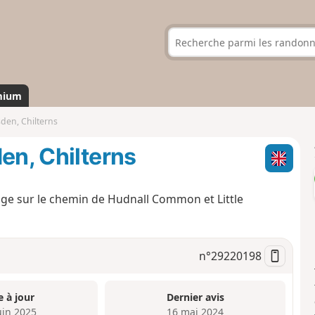
mium
sden, Chilterns
en, Chilterns
idge sur le chemin de Hudnall Common et Little
n°
29220198
e à jour
Dernier avis
uin 2025
16 mai 2024