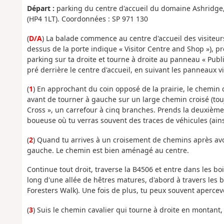
Départ :
parking du centre d'accueil du domaine Ashridge, 
(HP4 1LT). Coordonnées : SP 971 130
(
D/A
) La balade commence au centre d'accueil des visiteur
dessus de la porte indique « Visitor Centre and Shop »), pr
parking sur ta droite et tourne à droite au panneau « Publ
pré derrière le centre d'accueil, en suivant les panneaux vi
(
1
) En approchant du coin opposé de la prairie, le chemin 
avant de tourner à gauche sur un large chemin croisé (toujo
Cross », un carrefour à cinq branches. Prends la deuxième
boueuse où tu verras souvent des traces de véhicules (ain
(
2
) Quand tu arrives à un croisement de chemins après avo
gauche. Le chemin est bien aménagé au centre.
Continue tout droit, traverse la B4506 et entre dans les 
long d'une allée de hêtres matures, d'abord à travers les b
Foresters Walk). Une fois de plus, tu peux souvent apercev
(
3
) Suis le chemin cavalier qui tourne à droite en montant,