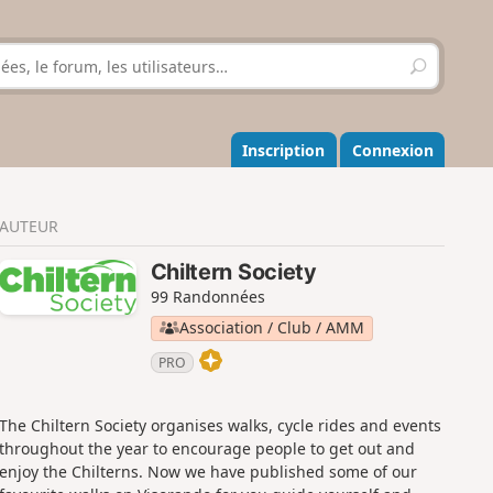
R
e
c
h
e
Inscription
Connexion
r
c
h
AUTEUR
e
r
Chiltern Society
99 Randonnées
Association / Club / AMM
PRO
The Chiltern Society organises walks, cycle rides and events
throughout the year to encourage people to get out and
enjoy the Chilterns. Now we have published some of our