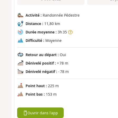
Activité :
Randonnée Pédestre
Distance :
11,80 km
Durée moyenne :
3h 35
Difficulté :
Moyenne
Retour au départ :
Oui
Dénivelé positif :
+ 78 m
Dénivelé négatif :
- 78 m
Point haut :
225 m
Point bas :
153 m
Ouvrir dans l'app