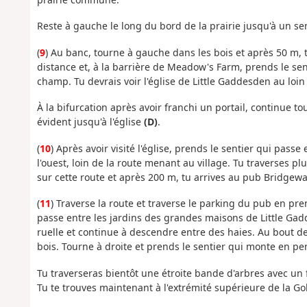
Reste à gauche le long du bord de la prairie jusqu'à un se
(
9
) Au banc, tourne à gauche dans les bois et après 50 m, t
distance et, à la barrière de Meadow's Farm, prends le sen
champ. Tu devrais voir l'église de Little Gaddesden au loin 
À la bifurcation après avoir franchi un portail, continue t
évident jusqu'à l'église
(D)
.
(
10
) Après avoir visité l'église, prends le sentier qui passe 
l'ouest, loin de la route menant au village. Tu traverses 
sur cette route et après 200 m, tu arrives au pub Bridgew
(
11
) Traverse la route et traverse le parking du pub en pren
passe entre les jardins des grandes maisons de Little Ga
ruelle et continue à descendre entre des haies. Au bout des 
bois. Tourne à droite et prends le sentier qui monte en pe
Tu traverseras bientôt une étroite bande d'arbres avec un f
Tu te trouves maintenant à l'extrémité supérieure de la Go