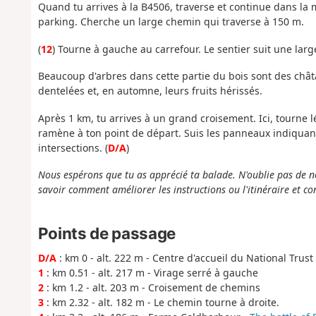
Quand tu arrives à la B4506, traverse et continue dans la 
parking. Cherche un large chemin qui traverse à 150 m.
(
12
) Tourne à gauche au carrefour. Le sentier suit une larg
Beaucoup d'arbres dans cette partie du bois sont des châtai
dentelées et, en automne, leurs fruits hérissés.
Après 1 km, tu arrives à un grand croisement. Ici, tourne 
ramène à ton point de départ. Suis les panneaux indiquant
intersections. (
D/A
)
Nous espérons que tu as apprécié ta balade. N'oublie pas de n
savoir comment améliorer les instructions ou l'itinéraire et co
Points de passage
D/A
: km 0 - alt. 222 m - Centre d'accueil du National Trus
1
: km 0.51 - alt. 217 m - Virage serré à gauche
2
: km 1.2 - alt. 203 m - Croisement de chemins
3
: km 2.32 - alt. 182 m - Le chemin tourne à droite.