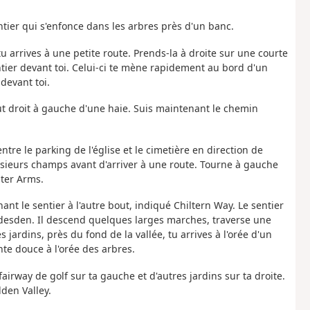
ntier qui s'enfonce dans les arbres près d'un banc.
u arrives à une petite route. Prends-la à droite sur une courte
tier devant toi. Celui-ci te mène rapidement au bord d'un
devant toi.
out droit à gauche d'une haie. Suis maintenant le chemin
entre le parking de l'église et le cimetière en direction de
plusieurs champs avant d'arriver à une route. Tourne à gauche
ater Arms.
ant le sentier à l'autre bout, indiqué Chiltern Way. Le sentier
ddesden. Il descend quelques larges marches, traverse une
jardins, près du fond de la vallée, tu arrives à l'orée d'un
nte douce à l'orée des arbres.
airway de golf sur ta gauche et d'autres jardins sur ta droite.
lden Valley.