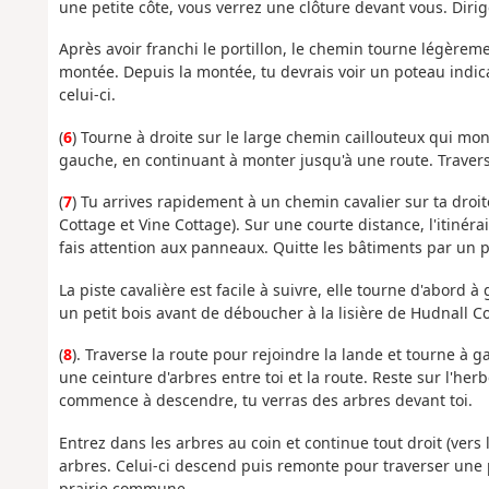
une petite côte, vous verrez une clôture devant vous. Dirig
Après avoir franchi le portillon, le chemin tourne légèrem
montée. Depuis la montée, tu devrais voir un poteau indica
celui-ci.
(
6
) Tourne à droite sur le large chemin caillouteux qui mon
gauche, en continuant à monter jusqu'à une route. Traverse
(
7
) Tu arrives rapidement à un chemin cavalier sur ta droi
Cottage et Vine Cottage). Sur une courte distance, l'itinér
fais attention aux panneaux. Quitte les bâtiments par un p
La piste cavalière est facile à suivre, elle tourne d'abord 
un petit bois avant de déboucher à la lisière de Hudnall
(
8
). Traverse la route pour rejoindre la lande et tourne à
une ceinture d'arbres entre toi et la route. Reste sur l'he
commence à descendre, tu verras des arbres devant toi.
Entrez dans les arbres au coin et continue tout droit (vers 
arbres. Celui-ci descend puis remonte pour traverser une 
prairie commune.