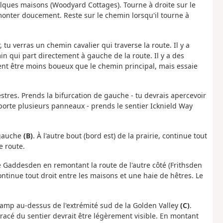
lques maisons (Woodyard Cottages). Tourne à droite sur le
onter doucement. Reste sur le chemin lorsqu'il tourne à
u verras un chemin cavalier qui traverse la route. Il y a
min qui part directement à gauche de la route. Il y a des
ent être moins boueux que le chemin principal, mais essaie
tres. Prends la bifurcation de gauche - tu devrais apercevoir
porte plusieurs panneaux - prends le sentier Icknield Way
 gauche
(B)
. À l'autre bout (bord est) de la prairie, continue tout
e route.
tle Gaddesden en remontant la route de l'autre côté (Frithsden
 Continue tout droit entre les maisons et une haie de hêtres. Le
amp au-dessus de l'extrémité sud de la Golden Valley
(C)
.
racé du sentier devrait être légèrement visible. En montant