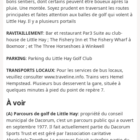
bons sentiers, dont certains peuvent être boueux après la
pluie. Une montée. Soyez prudent en traversant les routes
principales et faites attention aux balles de golf qui volent à
Little Hay. Il y a plusieurs portails
RAVITAILLEMENT
: Bar et restaurant Par3 Suite au club-
house de Little Hay ; The Fishery Inn et The Fishery Wharf à
Boxmoor ; et The Three Horseshoes à Winkwell
PARKING
: Parking du Little Hay Golf Club
TRANSPORTS LOCAUX
: Pour les services de bus locaux,
veuillez consulter www.traveline.info. Trains vers Hemel
Hempstead. Plusieurs bus desservent la gare, située à
quelques minutes à pied du point de repère 7.
À voir
(A) Parcours de golf de Little Hay
: propriété du conseil
municipal de Dacorum, c'est un parcours public qui a ouvert
en septembre 1977. Il fait actuellement partie du Dacorum
Sports Trust et est géré par l'association caritative
Absolutely Together. Le parcours faisait autrefois partie du