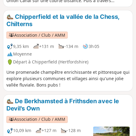
Union Canal sur une courte distance. Puis à travers
Bedmond et Potters Crouch avant de descendre le long du
mur romain dans Verulamium Park et de passer devant la
Chipperfield et la vallée de la Chess,
cathédrale de St Albans pour finir à la gare de St Albans
Chilterns
Abbey.
Association / Club / AMM
9,35 km
+131 m
-134 m
3h 05
Moyenne
Départ à Chipperfield (Hertfordshire)
Une promenade champêtre enrichissante et pittoresque qui
explore plusieurs communes et villages ainsi qu'une jolie
vallée fluviale. Bons pubs !
De Berkhamsted à Frithsden avec le
Devil's Own
Association / Club / AMM
10,09 km
+127 m
-128 m