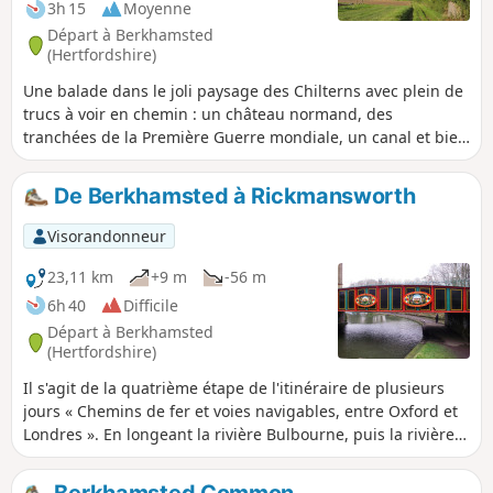
3h 15
Moyenne
Départ à Berkhamsted
(Hertfordshire)
Une balade dans le joli paysage des Chilterns avec plein de
trucs à voir en chemin : un château normand, des
tranchées de la Première Guerre mondiale, un canal et bien
plus encore.
De Berkhamsted à Rickmansworth
Visorandonneur
23,11 km
+9 m
-56 m
6h 40
Difficile
Départ à Berkhamsted
(Hertfordshire)
Il s'agit de la quatrième étape de l'itinéraire de plusieurs
jours « Chemins de fer et voies navigables, entre Oxford et
Londres ». En longeant la rivière Bulbourne, puis la rivière
Gade à travers la vallée, cette randonnée offre de
nombreuses choses à découvrir : des péniches, des écluses
Berkhamsted Common