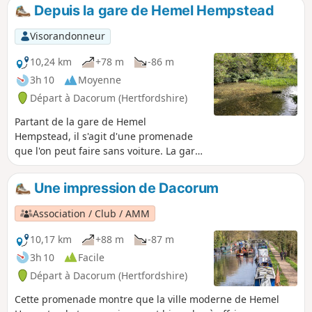
Depuis la gare de Hemel Hempstead
Visorandonneur
10,24 km
+78 m
-86 m
3h 10
Moyenne
Départ à Dacorum (Hertfordshire)
Partant de la gare de Hemel
Hempstead, il s'agit d'une promenade
que l'on peut faire sans voiture. La gare
se trouve juste à la périphérie de la
ville, de sorte que la quasi-totalité de
Une impression de Dacorum
l'itinéraire se déroule en pleine nature,
en grande partie sur les terres du
Association / Club / AMM
Boxmoor Trust, sur le plateau des
Chilterns et le long du Grand Union
10,17 km
+88 m
-87 m
Canal. Il y a de nombreux rappels de
3h 10
Facile
l'histoire de la région, de 1594 à la
Départ à Dacorum (Hertfordshire)
Seconde Guerre mondiale. Si vous avez
de la chance, vous pourrez voir
Cette promenade montre que la ville moderne de Hemel
quelques races agricoles rares