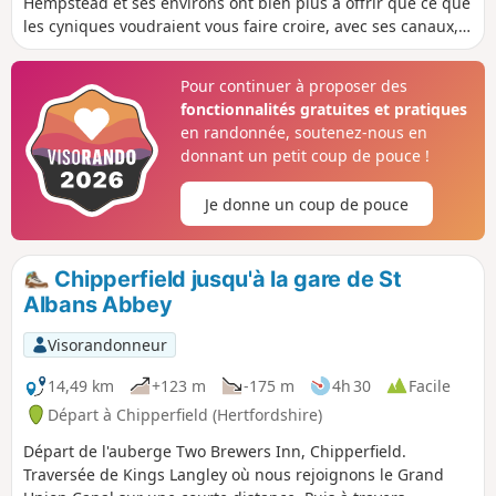
Hempstead et ses environs ont bien plus à offrir que ce que
conservées sur les terres du Trust et
les cyniques voudraient vous faire croire, avec ses canaux,
quelques oiseaux intéressants le long
ses rivières et ce qui a été décrit comme l'une des plus
du canal.
jolies rues du Hertfordshire.
Pour continuer à proposer des
fonctionnalités gratuites et pratiques
en randonnée, soutenez-nous en
donnant un petit coup de pouce !
Je donne un coup de pouce
Chipperfield jusqu'à la gare de St
Albans Abbey
Visorandonneur
14,49 km
+123 m
-175 m
4h 30
Facile
Départ à Chipperfield (Hertfordshire)
Départ de l'auberge Two Brewers Inn, Chipperfield.
Traversée de Kings Langley où nous rejoignons le Grand