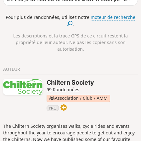
réserve naturelle de Cowcroft Wood où l'on peut trouver des
jacinthes des bois et des orchidées sauvages au début de
Pour plus de randonnées, utilisez notre
moteur de recherche
l'été.
.
Les descriptions et la trace GPS de ce circuit restent la
propriété de leur auteur. Ne pas les copier sans son
autorisation.
AUTEUR
Chiltern Society
99 Randonnées
Association / Club / AMM
PRO
The Chiltern Society organises walks, cycle rides and events
throughout the year to encourage people to get out and enjoy
the Chilterns. Now we have published some of our favourite