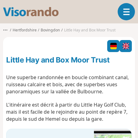
V
O
i
u
s
v
o
•••
Hertfordshire
Bovingdon
Little Hay and Box Moor Trust
r
r
i
a
r
n
l
d
Little Hay and Box Moor Trust
a
o
n
a
Une superbe randonnée en boucle combinant canal,
v
ruisseau calcaire et bois, avec de superbes vues
i
panoramiques sur la vallée de Bulbourne.
g
a
L'itinéraire est décrit à partir du Little Hay Golf Club,
t
mais il est facile de le rejoindre au point de repère 7,
i
o
depuis le sud de Hemel ou depuis la gare.
n