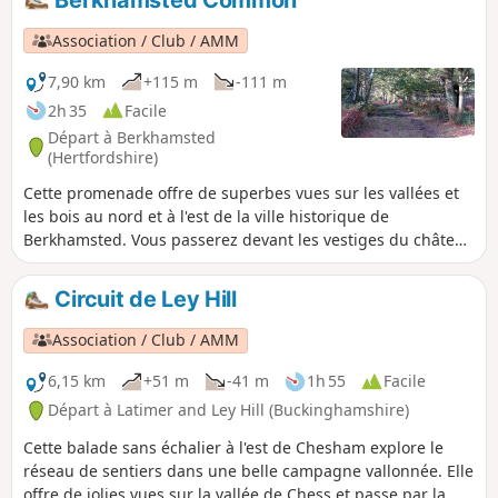
et des ponts historiques, la plus ancienne papeterie
mécanisée au monde, ainsi que des réserves naturelles et
Association / Club / AMM
le célèbre parc de Cassiobury.
7,90 km
+115 m
-111 m
2h 35
Facile
Départ à Berkhamsted
(Hertfordshire)
Cette promenade offre de superbes vues sur les vallées et
les bois au nord et à l'est de la ville historique de
Berkhamsted. Vous passerez devant les vestiges du château
de Berkhamsted, visiterez une réserve naturelle et
traverserez les bois anciens de Frithsden Beeches.
Circuit de Ley Hill
Association / Club / AMM
6,15 km
+51 m
-41 m
1h 55
Facile
Départ à Latimer and Ley Hill (Buckinghamshire)
Cette balade sans échalier à l'est de Chesham explore le
réseau de sentiers dans une belle campagne vallonnée. Elle
offre de jolies vues sur la vallée de Chess et passe par la