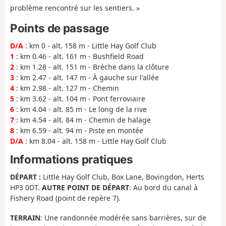
problème rencontré sur les sentiers. »
Points de passage
D/A
: km 0 - alt. 158 m - Little Hay Golf Club
1
: km 0.46 - alt. 161 m - Bushfield Road
2
: km 1.28 - alt. 151 m - Brèche dans la clôture
3
: km 2.47 - alt. 147 m - À gauche sur l'allée
4
: km 2.98 - alt. 127 m - Chemin
5
: km 3.62 - alt. 104 m - Pont ferroviaire
6
: km 4.04 - alt. 85 m - Le long de la rive
7
: km 4.54 - alt. 84 m - Chemin de halage
8
: km 6.59 - alt. 94 m - Piste en montée
D/A
: km 8.04 - alt. 158 m - Little Hay Golf Club
Informations pratiques
DÉPART :
Little Hay Golf Club, Box Lane, Bovingdon, Herts
HP3 0DT.
AUTRE POINT DE DÉPART
: Au bord du canal à
Fishery Road (point de repère 7).
TERRAIN
: Une randonnée modérée sans barrières, sur de