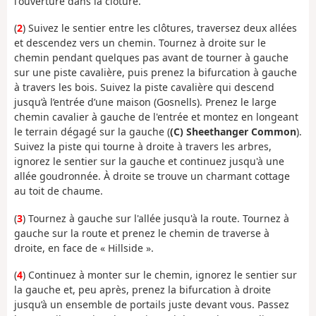
l'ouverture dans la clôture.
(
2
) Suivez le sentier entre les clôtures, traversez deux allées
et descendez vers un chemin. Tournez à droite sur le
chemin pendant quelques pas avant de tourner à gauche
sur une piste cavalière, puis prenez la bifurcation à gauche
à travers les bois. Suivez la piste cavalière qui descend
jusqu’à l’entrée d’une maison (Gosnells). Prenez le large
chemin cavalier à gauche de l'entrée et montez en longeant
le terrain dégagé sur la gauche (
(C) Sheethanger Common
).
Suivez la piste qui tourne à droite à travers les arbres,
ignorez le sentier sur la gauche et continuez jusqu'à une
allée goudronnée. À droite se trouve un charmant cottage
au toit de chaume.
(
3
) Tournez à gauche sur l'allée jusqu'à la route. Tournez à
gauche sur la route et prenez le chemin de traverse à
droite, en face de « Hillside ».
(
4
) Continuez à monter sur le chemin, ignorez le sentier sur
la gauche et, peu après, prenez la bifurcation à droite
jusqu’à un ensemble de portails juste devant vous. Passez