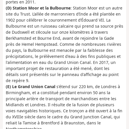
portes en 2011.
(D) Station Moor et la Bulbourne
: Station Moor est un autre
site du Trust. L’allée de marronniers d’Inde a été plantée en
1902 pour célébrer le couronnement d’Édouard VII. La
Bulbourne est un ruisseau calcaire qui prend sa source près
de Dudswell et s’écoule sur onze kilomètres à travers
Berkhamsted et Bourne End, avant de rejoindre la Gade
près de Hemel Hempstead. Comme de nombreuses rivières
du pays, la Bulbourne est menacée par la faiblesse des
précipitations, le prélèvement d'eau à des fins publiques et
l'alimentation en eau du Grand Union Canal. En 2017, un
important projet de restauration a été mené, dont les
détails sont présentés sur le panneau d'affichage au point
de repère 9.
(E) Le Grand Union Canal
s'étend sur 220 km, de Londres à
Birmingham, et a constitué pendant environ 50 ans la
principale artère de transport de marchandises entre les
Midlands et Londres. Il résulte de la fusion de plusieurs
voies navigables historiques. Ce tronçon a été ouvert à la fin
du XVIIIe siècle dans le cadre du Grand Junction Canal, qui
reliait la Tamise à Brentford à Braunston, dans le
Northamptonshire.