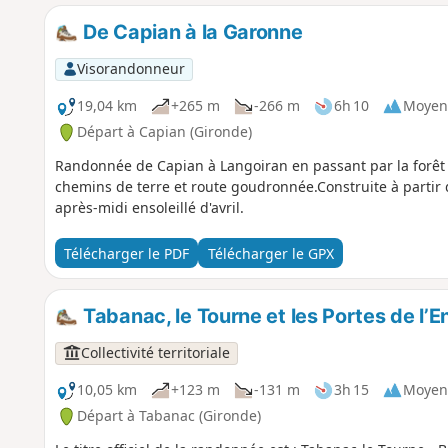
De Capian à la Garonne
Visorandonneur
19,04 km
+265 m
-266 m
6h 10
Moyen
Départ à Capian (Gironde)
Randonnée de Capian à Langoiran en passant par la forêt e
chemins de terre et route goudronnée.Construite à partir
après-midi ensoleillé d'avril.
Télécharger le PDF
Télécharger le GPX
Tabanac, le Tourne et les Portes de l’
Collectivité territoriale
10,05 km
+123 m
-131 m
3h 15
Moyen
Départ à Tabanac (Gironde)