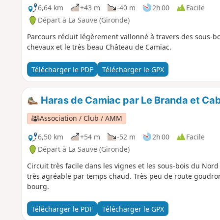
6,64 km
+43 m
-40 m
2h 00
Facile
Départ à La Sauve (Gironde)
Parcours réduit légèrement vallonné à travers des sous-bo
chevaux et le très beau Château de Camiac.
Télécharger le PDF
Télécharger le GPX
Haras de Camiac par Le Branda et Cab
Association / Club / AMM
6,50 km
+54 m
-52 m
2h 00
Facile
Départ à La Sauve (Gironde)
Circuit très facile dans les vignes et les sous-bois du No
très agréable par temps chaud. Très peu de route goudro
bourg.
Télécharger le PDF
Télécharger le GPX