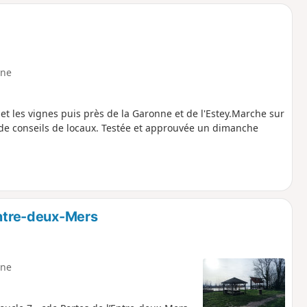
o
a
i
m
p
ne
t les vignes puis près de la Garonne et de l'Estey.Marche sur
 de conseils de locaux. Testée et approuvée un dimanche
Entre-deux-Mers
ne