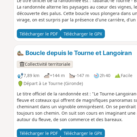
Le titre officiel de la randonnée est : Tabanac-le Tourne - 
La randonnée alterne les paysages au coeur des vignes, les
découverte des palus. Cette boucle vous plongera dans u
virage, on est surpris par la présence d'une carrière, d'un
Télécharger le PDF
Télécharger le GPX
Boucle depuis le Tourne et Langoiran
Collectivité territoriale
7,89 km
+144 m
-147 m
2h 40
Facile
Départ à Le Tourne (Gironde)
Le titre officiel de la randonnée est : "Le Tourne-Langoira
fleuve et coteaux qui offrent de magnifiques panoramas su
cheminant dans un vignoble omniprésent. On se perdrait d
toujours son chemin. On suit son cours en imaginant une aut
autour du fleuve, de son commerce et des bareaux.
Télécharger le PDF
Télécharger le GPX