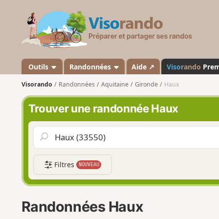
V
i
s
o
r
a
Outils
Randonnées
Aide ↗
Viso
rando
Pre
n
Visorando
Randonnées
Aquitaine
Gironde
Haux
d
o
Trouver une randonnée Haux
Filtres
NOUVEAU
Randonnées Haux