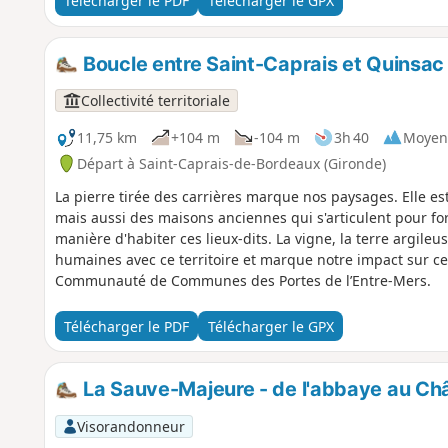
Télécharger le PDF
Télécharger le GPX
Boucle entre Saint-Caprais et Quinsac
Collectivité territoriale
11,75 km
+104 m
-104 m
3h 40
Moyen
Départ à Saint-Caprais-de-Bordeaux (Gironde)
La pierre tirée des carrières marque nos paysages. Elle es
mais aussi des maisons anciennes qui s'articulent pour 
manière d'habiter ces lieux-dits. La vigne, la terre argileus
humaines avec ce territoire et marque notre impact sur ce
Communauté de Communes des Portes de l’Entre-Mers.
Télécharger le PDF
Télécharger le GPX
La Sauve-Majeure - de l'abbaye au Ch
Visorandonneur