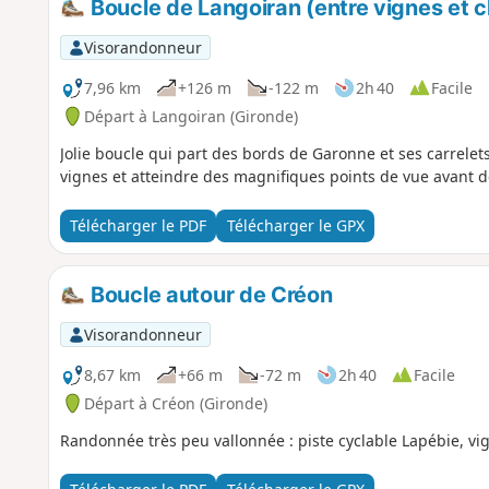
Boucle de Langoiran (entre vignes et 
Visorandonneur
7,96 km
+126 m
-122 m
2h 40
Facile
Départ à Langoiran (Gironde)
Jolie boucle qui part des bords de Garonne et ses carrelet
vignes et atteindre des magnifiques points de vue avant 
Télécharger le PDF
Télécharger le GPX
Boucle autour de Créon
Visorandonneur
8,67 km
+66 m
-72 m
2h 40
Facile
Départ à Créon (Gironde)
Randonnée très peu vallonnée : piste cyclable Lapébie, vig