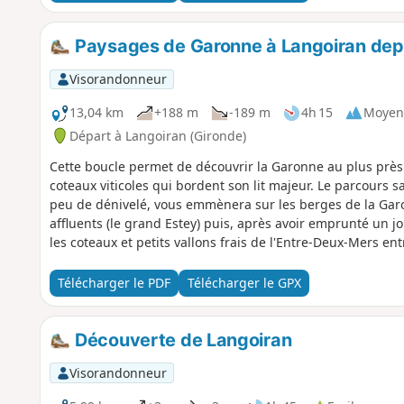
Paysages de Garonne à Langoiran depui
Visorandonneur
13,04 km
+188 m
-189 m
4h 15
Moyen
Départ à Langoiran (Gironde)
Cette boucle permet de découvrir la Garonne au plus près
coteaux viticoles qui bordent son lit majeur. Le parcours sa
peu de dénivelé, vous emmènera sur les berges de la Garon
affluents (le grand Estey) puis, après avoir emprunté un j
les coteaux et petits vallons frais de l'Entre-Deux-Mers e
dominants et prairies pâturées. De là, plusieurs points de v
s'offriront à vous.
Télécharger le PDF
Télécharger le GPX
Découverte de Langoiran
Visorandonneur