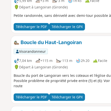
5,99 km
+3 m
-3 m
1h 45
Facile
Départ à Langoiran (Gironde)
Petite randonnée, sans dénivelé avec demi-tour possible à
Télécharger le PDF
Télécharger le GPX
Boucle du Haut-Langoiran
Visorandonneur
7,04 km
+115 m
-113 m
2h 20
Facile
Départ à Langoiran (Gironde)
Boucle du port de Langoiran vers les coteaux et l'église 
Possible problème de propriété privée entre (5) et (6): Voir 
route
Télécharger le PDF
Télécharger le GPX