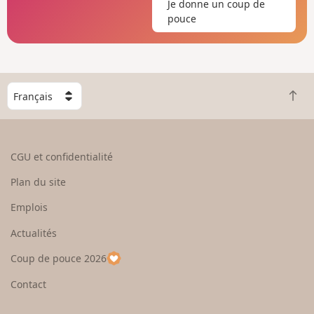
Je donne un coup de
pouce
C
R
h
e
o
t
i
o
s
CGU et confidentialité
u
i
r
s
Plan du site
e
s
n
e
Emplois
h
z
Actualités
a
u
u
n
Coup de pouce 2026
t
p
a
Contact
y
s