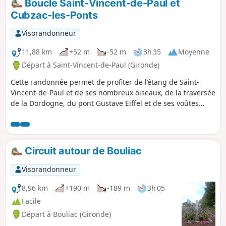
Boucle Saint-Vincent-de-Paul et
urbaine présente une vision assez
Cubzac-les-Ponts
complète de Bordeaux, des quartiers
bourgeois, des quartiers populaires,
Visorandonneur
des quartiers anciens, des quartiers
rénovés, des beaux jardins privés, des
11,88 km
+52 m
-52 m
3h 35
Moyenne
jardins publics plus ou moins
Départ à Saint-Vincent-de-Paul (Gironde)
accessibles et bien entretenus. Il est
Cette randonnée permet de profiter de l’étang de Saint-
possible de faire la balade à vélo en
Vincent-de-Paul et de ses nombreux oiseaux, de la traversée
faisant attention.
de la Dordogne, du pont Gustave Eiffel et de ses voûtes
impressionnantes, puis d’une jolie boucle dans la commune
de Cubzac-les-Ponts.
Circuit autour de Bouliac
Visorandonneur
8,96 km
+190 m
-189 m
3h 05
Facile
Départ à Bouliac (Gironde)