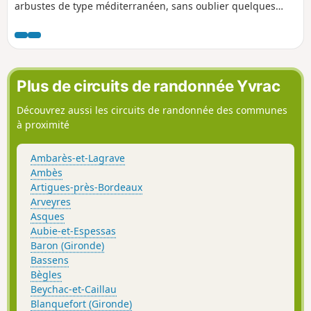
arbustes de type méditerranéen, sans oublier quelques
beaux châteaux...Attention en période humide, présence
d'un passage glissant.
Plus de circuits de randonnée Yvrac
Découvrez aussi les circuits de randonnée des communes
à proximité
Ambarès-et-Lagrave
Ambès
Artigues-près-Bordeaux
Arveyres
Asques
Aubie-et-Espessas
Baron (Gironde)
Bassens
Bègles
Beychac-et-Caillau
Blanquefort (Gironde)