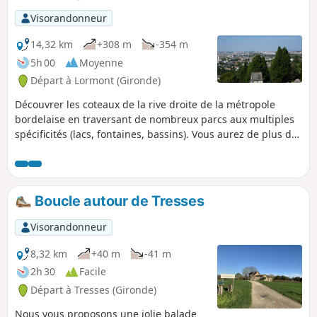
Visorandonneur
14,32 km
+308 m
-354 m
5h 00
Moyenne
Départ à Lormont (Gironde)
Découvrer les coteaux de la rive droite de la métropole
bordelaise en traversant de nombreux parcs aux multiples
spécificités (lacs, fontaines, bassins). Vous aurez de plus des
vues remarquables sur la rive droite.
Boucle autour de Tresses
Visorandonneur
8,32 km
+40 m
-41 m
2h 30
Facile
Départ à Tresses (Gironde)
Nous vous proposons une jolie balade