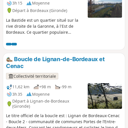
facilement d'une époque à l'autre et les
3h 15
Moyenne
chantiers sont loin d'être terminés. Il est
Départ à Bordeaux (Gironde)
possible de faire ce circuit en vélo en
faisant attention.
La Bastide est un quartier situé sur la
rive droite de la Garonne, à l'Est de
Bordeaux. Ce quartier populaire
longtemps négligé est en plein chantier,
reconversion des friches industrielles,
projets immobiliers multiples, nouvelles
rues... L'itinéraire proposé est
Boucle de Lignan-de-Bordeaux et
susceptible d'évoluer rapidement...Cette
Cenac
randonnée a comme objectif de relier
tous les espaces verts de plus d'un
Collectivité territoriale
hectare de ce quartier en évitant au
maximum la circulation automobile en
11,62 km
+98 m
-99 m
proposant aussi les plus belles vues de
3h 35
Moyenne
Bordeaux vue des quais. Deux
Départ à Lignan-de-Bordeaux
raccourcis sont proposés pour écourter
(Gironde)
la balade.Je propose de démarrer la
Le titre officiel de la boucle est : Lignan de Bordeaux-Cenac
randonnée sur les quais rive gauche,
- Boucle 2 - communauté de communes Portes de l’Entre-
mais il est tout à fait possible de
deux-Mers. Croisant les randonneurs et cyclistes le long de