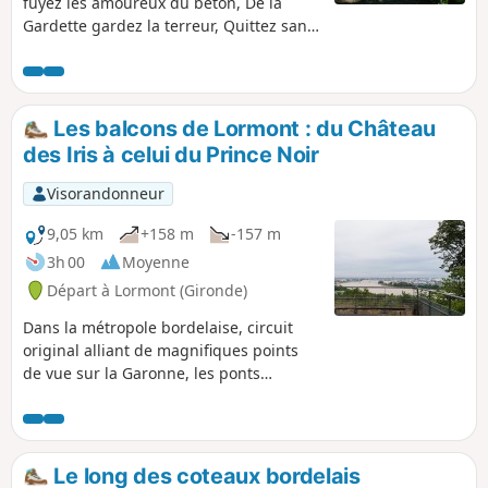
fuyez les amoureux du béton, De la
Gardette gardez la terreur, Quittez sans
délai Lormont, Partez non loin de
Bordeaux, Venez donc au Château
Seguinaud, Venez vous promener à
Bassens Et ne manquez pas le parc
Les balcons de Lormont : du Château
Rozin.
des Iris à celui du Prince Noir
Visorandonneur
9,05 km
+158 m
-157 m
3h 00
Moyenne
Départ à Lormont (Gironde)
Dans la métropole bordelaise, circuit
original alliant de magnifiques points
de vue sur la Garonne, les ponts
Chaban-Delmas et d'Aquitaine ainsi que
la Cité du Vin et bien plus loin, le tout
en pleine nature, mais aussi un bout du
"vieux" Lormont. Attention de nombreux
Le long des coteaux bordelais
escaliers (mais en très bon état).