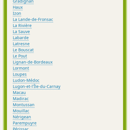
Gradignan
Haux
Izon
La Lande-de-Fronsac
La Rivière
La Sauve
Labarde
Latresne
Le Bouscat
Le Pout
Lignan-de-Bordeaux
Lormont
Loupes
Ludon-Médoc
Lugon-et-l'Île-du-Carnay
Macau
Madirac
Montussan
Mouillac
Nérigean
Parempuyre
Périssac