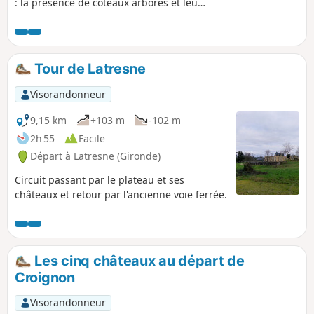
: la présence de coteaux arborés et leur
topographie qui tendent nos muscles,
celle de l'eau comme colonne vertébrale
avec la Pimpine et ses zones humides
surprenantes, les chemins creux
Tour de Latresne
avançant cachés dans la lisière entre
deux parcelles de vignes. Boucle n°1 de
Visorandonneur
la Communauté de communes des
Portes de l'Entre-Deux-Mers
9,15 km
+103 m
-102 m
2h 55
Facile
Départ à Latresne (Gironde)
Circuit passant par le plateau et ses
châteaux et retour par l'ancienne voie ferrée.
Les cinq châteaux au départ de
Croignon
Visorandonneur