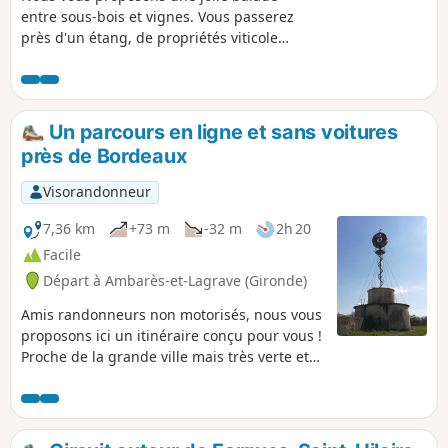
entre sous-bois et vignes. Vous passerez
près d'un étang, de propriétés viticoles
et en bordure de Tresses, Pompignac et
Fargues Saint-Hilaire.
Un parcours en ligne et sans voitures
près de Bordeaux
Visorandonneur
7,36 km
+73 m
-32 m
2h 20
Facile
Départ à Ambarès-et-Lagrave (Gironde)
Amis randonneurs non motorisés, nous vous
proposons ici un itinéraire conçu pour vous !
Proche de la grande ville mais très verte et
calme, cette balade facile vous délassera,
grâce au TER Bordeaux-Libourne vous
déposant à la gare de la Gorp. Vous pourrez
par exemple prendre ce TER à la gare de