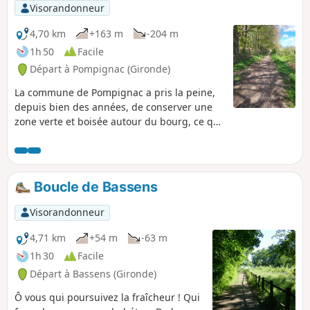
Visorandonneur
4,70 km
+163 m
-204 m
1h 50
Facile
Départ à Pompignac (Gironde)
La commune de Pompignac a pris la peine,
depuis bien des années, de conserver une
zone verte et boisée autour du bourg, ce qui
lui a permis de tracer une boucle de
randonnée fort agréable, en lien avec la
Communauté de Communes des Coteaux
Bordelais et le Département de la Gironde.
Boucle de Bassens
Le chemin est correctement balisé (suivez
soit "Ceinture Verte" soit "Boucle de
Visorandonneur
Découverte de Pompignac").
4,71 km
+54 m
-63 m
1h 30
Facile
Départ à Bassens (Gironde)
Ô vous qui poursuivez la fraîcheur ! Qui