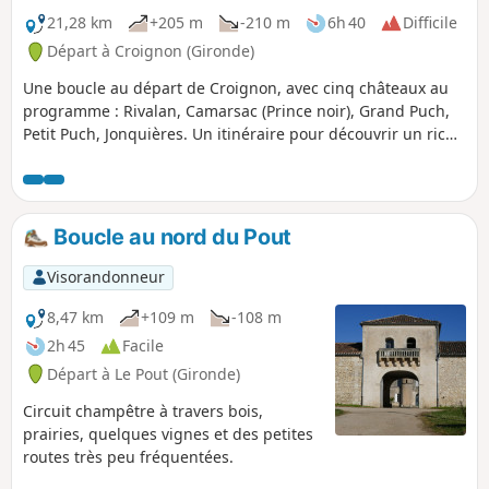
21,28 km
+205 m
-210 m
6h 40
Difficile
Départ à Croignon (Gironde)
Une boucle au départ de Croignon, avec cinq châteaux au
programme : Rivalan, Camarsac (Prince noir), Grand Puch,
Petit Puch, Jonquières. Un itinéraire pour découvrir un riche
patrimoine et les paysages vallonnés de l'Entre-deux-Mers,
entre petites routes et chemins en sous-bois et vignobles.
Boucle au nord du Pout
Visorandonneur
8,47 km
+109 m
-108 m
2h 45
Facile
Départ à Le Pout (Gironde)
Circuit champêtre à travers bois,
prairies, quelques vignes et des petites
routes très peu fréquentées.