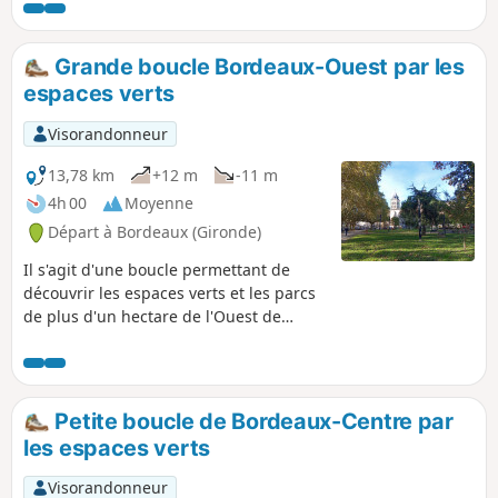
privés et en évitant au maximum la
circulation automobile. Cet itinéraire
permet aussi de découvrir de très beaux
Grande boucle Bordeaux-Ouest par les
parcs, des quartiers bourgeois et des
espaces verts
quartiers populaires. Itinéraire
accessible à vélo en faisant attention.
Visorandonneur
13,78 km
+12 m
-11 m
4h 00
Moyenne
Départ à Bordeaux (Gironde)
Il s'agit d'une boucle permettant de
découvrir les espaces verts et les parcs
de plus d'un hectare de l'Ouest de
Bordeaux. Comme dans beaucoup de
villes, le secteur Ouest est privilégié car
l'air venant de la mer est sensé être plus
sain. De ce côté de Bordeaux, les
Petite boucle de Bordeaux-Centre par
espaces verts prennent souvent la
les espaces verts
forme de jardins particuliers et les
parcs publics bien entretenus sont
Visorandonneur