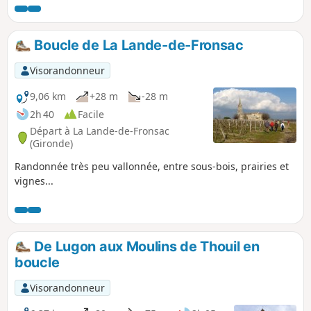
Boucle de La Lande-de-Fronsac
Visorandonneur
9,06 km
+28 m
-28 m
2h 40
Facile
Départ à La Lande-de-Fronsac
(Gironde)
Randonnée très peu vallonnée, entre sous-bois, prairies et
vignes...
De Lugon aux Moulins de Thouil en
boucle
Visorandonneur