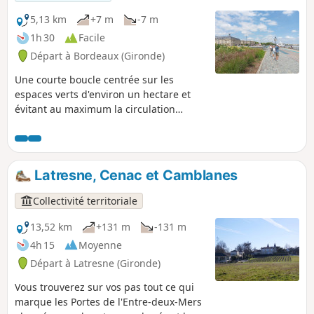
fermés la nuit.Itinéraire faisable à vélo
en roulant doucement.
5,13 km
+7 m
-7 m
1h 30
Facile
Départ à Bordeaux (Gironde)
Une courte boucle centrée sur les
espaces verts d'environ un hectare et
évitant au maximum la circulation
automobile. Boucle accessible aux PMR
(pas d'escaliers). Certains espaces verts,
accessibles en permanence, sont
déconseillés la nuit.Itinéraire faisable à
Latresne, Cenac et Camblanes
vélo en roulant doucement et en faisant
attention aux piétons.
Collectivité territoriale
13,52 km
+131 m
-131 m
4h 15
Moyenne
Départ à Latresne (Gironde)
Vous trouverez sur vos pas tout ce qui
marque les Portes de l'Entre-deux-Mers