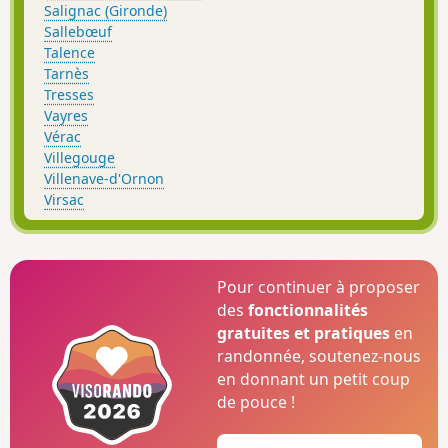
Salignac (Gironde)
Sallebœuf
Talence
Tarnès
Tresses
Vayres
Vérac
Villegouge
Villenave-d'Ornon
Virsac
Pour continuer à proposer
des
fonctionnalités
gratuites et pratiques
en
randonnée, soutenez-nous
en donnant un petit coup
de pouce !