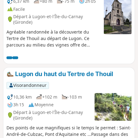
6,37 km
+80 m
-75 m
2h 05
Facile
Départ à Lugon-et-l'Île-du-Carnay
(Gironde)
Agréable randonnée à la découverte du
Tertre de Thouil au départ de Lugon. Ce
parcours au milieu des vignes offre de
beaux panoramas. De plus, sur le Tertre de
Thouil, on peut admirer deux anciens
moulins à vent.
Lugon du haut du Tertre de Thouil
Visorandonneur
10,36 km
+102 m
-103 m
3h 15
Moyenne
Départ à Lugon-et-l'Île-du-Carnay
(Gironde)
Des points de vue magnifiques si le temps le permet : Saint-
André-de-Cubzac, Pont d'Aquitaine etc ...Passage dans des