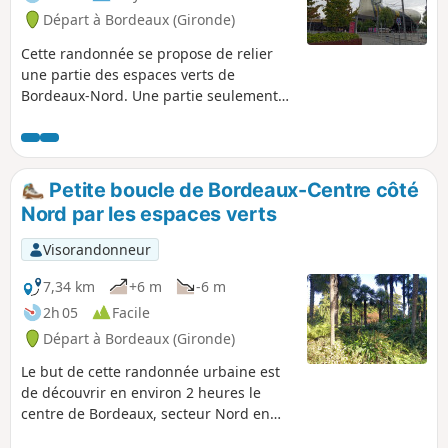
Départ à Bordeaux (Gironde)
Cette randonnée se propose de relier
une partie des espaces verts de
Bordeaux-Nord. Une partie seulement
parce que Bordeaux s'étend très loin
dans le Nord et qu'il parait compliqué
de visiter tous les espaces verts dans le
cadre d'une randonnée pédestre
Petite boucle de Bordeaux-Centre côté
raisonnable.La randonnée commence
Nord par les espaces verts
Place des Quinconces, serpente dans
les beaux quartiers égayés d'espaces
Visorandonneur
verts fermés la nuit et après le Parc
Marceau, la balade permet de visiter
7,34 km
+6 m
-6 m
des quartiers plus populaires et en
2h 05
Facile
pleine rénovation, Grand-Parc,
Départ à Bordeaux (Gironde)
Chartrons et Bacalan avec un retour qui
longe la Garonne.Il est possible de faire
Le but de cette randonnée urbaine est
cette randonnée à vélo, en faisant
de découvrir en environ 2 heures le
attention aux voitures et en respectant
centre de Bordeaux, secteur Nord en
les piétons.
privilégiant les espaces verts publics et