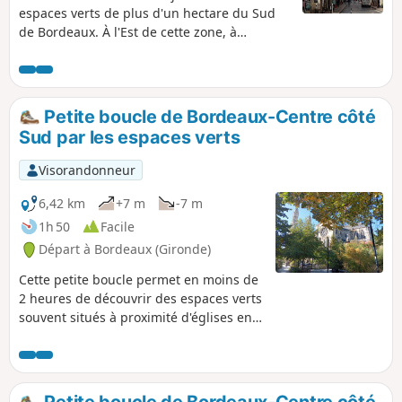
espaces verts de plus d'un hectare du Sud
de Bordeaux. À l'Est de cette zone, à
proximité de la gare, on découvre une
majorité de quartiers populaires souvent en
rénovation avec des espaces verts ouverts
en permanence. À l'Ouest de la boucle se
Petite boucle de Bordeaux-Centre côté
trouvent des quartiers plus favorisés avec
Sud par les espaces verts
des espaces verts bien entretenus et fermés
la nuit.Il est possible de raccourcir la boucle
Visorandonneur
au niveau de la Rue Pelleport, presque au
milieu de la boucle.Randonnée faisable en
6,42 km
+7 m
-7 m
vélo en faisant attention aux piétons et aux
1h 50
Facile
voitures.
Départ à Bordeaux (Gironde)
Cette petite boucle permet en moins de
2 heures de découvrir des espaces verts
souvent situés à proximité d'églises en
évitant au maximum la circulation
routière. Il s'agit d'un secteur assez
privilégié avec de nombreux petits
squares bien entretenus. Balade