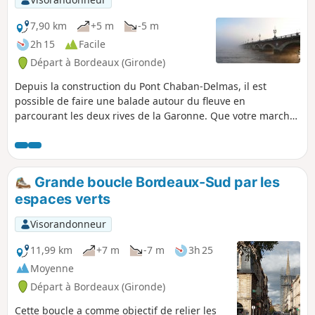
Balade accessible à vélo en faisant
attention.
7,90 km
+5 m
-5 m
2h 15
Facile
Départ à Bordeaux (Gironde)
Depuis la construction du Pont Chaban-Delmas, il est
possible de faire une balade autour du fleuve en
parcourant les deux rives de la Garonne. Que votre marche
soit active ou tranquille, vous découvrirez les plus beaux
panoramas sur le pont Bacalan Bastide (Chaban-Delmas) et
sur la Place de la Bourse.
Grande boucle Bordeaux-Sud par les
espaces verts
Visorandonneur
11,99 km
+7 m
-7 m
3h 25
Moyenne
Départ à Bordeaux (Gironde)
Cette boucle a comme objectif de relier les