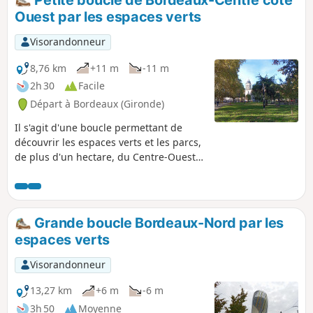
Petite boucle de Bordeaux-Centre côté
accessible en vélo en faisant attention.
Ouest par les espaces verts
Visorandonneur
8,76 km
+11 m
-11 m
2h 30
Facile
Départ à Bordeaux (Gironde)
Il s'agit d'une boucle permettant de
découvrir les espaces verts et les parcs,
de plus d'un hectare, du Centre-Ouest
de Bordeaux. Comme dans beaucoup de
villes, le secteur Ouest est privilégié car
l'air, venant de la mer, est sensé être
plus sain. De ce côté de Bordeaux,
Grande boucle Bordeaux-Nord par les
beaucoup de belles maisons
espaces verts
agrémentées de jardins particuliers et
les parcs publics, bien entretenus, sont
Visorandonneur
fermés la nuit.Itinéraire faisable en
vélo, en faisant attention.
13,27 km
+6 m
-6 m
3h 50
Moyenne