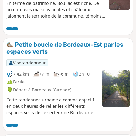
En terme de patrimoine, Bouliac est riche. De
nombreuses maisons nobles et châteaux
jalonnent le territoire de la commune, témoins
d'un passé riche et d’une époque où les
négociants de Bordeaux faisaient fortune grâce
à l'activité commerciale du port de la Lune et
cherchaient à acquérir de belles demeures sur
Petite boucle de Bordeaux-Est par les
les coteaux à quelques kilomètres seulement de
espaces verts
la grande ville. Source : Mairie de Bouliac
Visorandonneur
7,42 km
+7 m
-6 m
2h 10
Facile
Départ à Bordeaux (Gironde)
Cette randonnée urbaine a comme objectif
en deux heures de relier les différents
espaces verts de ce secteur de Bordeaux en
évitant au maximum la circulation
automobile. La Bastide est un quartier
populaire longtemps négligé et en pleine