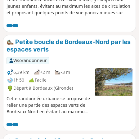
jeunes enfants, évitant au maximum les axes de circulation
et proposant quelques points de vue panoramiques sur
l'agglomération bordelaise. Idéal pour un dimanche après-
midi en famille.
Petite boucle de Bordeaux-Nord par les
espaces verts
Visorandonneur
6,39 km
+2 m
-3 m
1h 50
Facile
Départ à Bordeaux (Gironde)
Cette randonnée urbaine se propose de
relier une partie des espaces verts de
Bordeaux Nord en évitant au maximum
la circulation automobile et en moins de
2 heures. Bordeaux étant très étendue
vers le Nord, il est impossible de visiter
tous les espaces verts. La balade