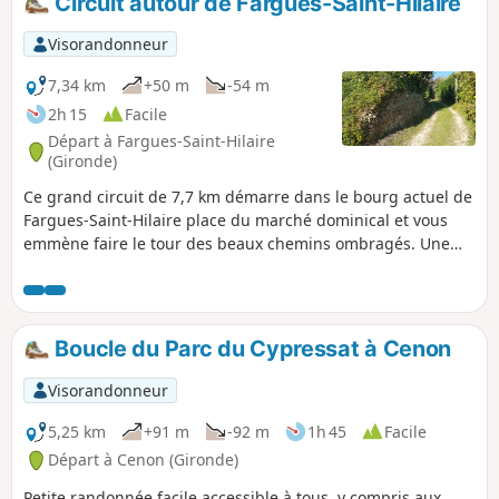
Circuit autour de Fargues-Saint-Hilaire
Bordeaux Saint-Jean ou à celle de Cenon
(vérifier les horaires). Au retour, le tram
Visorandonneur
(lignes A et C) vous ramènera aisément à
votre point de départ.
7,34 km
+50 m
-54 m
2h 15
Facile
Départ à Fargues-Saint-Hilaire
(Gironde)
Ce grand circuit de 7,7 km démarre dans le bourg actuel de
Fargues-Saint-Hilaire place du marché dominical et vous
emmène faire le tour des beaux chemins ombragés. Une
partie du circuit passe sur le territoire de Carignan-de-
Bordeaux où vous découvrirez un lieu insolite. .
Boucle du Parc du Cypressat à Cenon
Visorandonneur
5,25 km
+91 m
-92 m
1h 45
Facile
Départ à Cenon (Gironde)
Petite randonnée facile accessible à tous, y compris aux