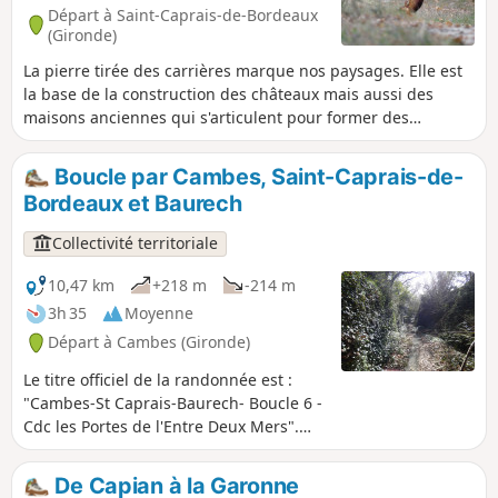
remarquable ou d'un lavoir.
Départ à Saint-Caprais-de-Bordeaux
(Gironde)
La pierre tirée des carrières marque nos paysages. Elle est
la base de la construction des châteaux mais aussi des
maisons anciennes qui s'articulent pour former des
hameaux qui témoignent de la manière d'habiter ces lieux-
dits. La vigne, la terre argileuse, la pierre forment le socle
Boucle par Cambes, Saint-Caprais-de-
des relations humaines avec ce territoire et marque notre
Bordeaux et Baurech
impact sur ces transformations. Boucle n°5 de la
Communauté de Communes des Portes de l’Entre-Mers.
Collectivité territoriale
10,47 km
+218 m
-214 m
3h 35
Moyenne
Départ à Cambes (Gironde)
Le titre officiel de la randonnée est :
"Cambes-St Caprais-Baurech- Boucle 6 -
Cdc les Portes de l'Entre Deux Mers".
Une boucle qui surprend par sa
diversité de paysages, les bourgs
De Capian à la Garonne
traversés et la Garonne, que l'on quitte