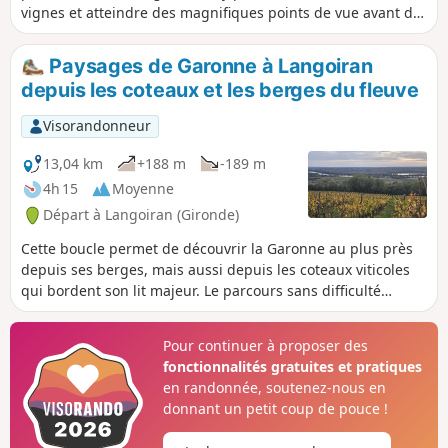
vignes et atteindre des magnifiques points de vue avant de
rejoindre le château médiéval du Haut-Langoiran.
Paysages de Garonne à Langoiran
depuis les coteaux et les berges du fleuve
Visorandonneur
13,04 km
+188 m
-189 m
4h 15
Moyenne
Départ à Langoiran (Gironde)
Cette boucle permet de découvrir la Garonne au plus près
depuis ses berges, mais aussi depuis les coteaux viticoles
qui bordent son lit majeur. Le parcours sans difficulté
particulière mais avec un peu de dénivelé, vous emmènera
sur les berges de la Garonne et sur celles d'un de ses petits
Pour continuer à proposer des
affluents (le grand Estey) puis, après avoir emprunté un joli
fonctionnalités gratuites et pratiques
chemin un peu pentu, vous rejoindrez les coteaux et petits
en randonnée, soutenez-nous en
vallons frais de l'Entre-Deux-Mers entre vignes, boisements
donnant un petit coup de pouce !
de chênes dominants et prairies pâturées. De là, plusieurs
points de vue sur le fleuve et sa plaine alluviale s'offriront à