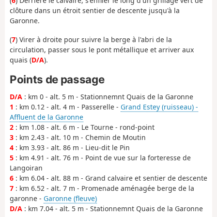
(
6
) Derrière le calvaire, s'enfiler le long d'un grillage vert de
clôture dans un étroit sentier de descente jusqu'à la
Garonne.
(
7
) Virer à droite pour suivre la berge à l'abri de la
circulation, passer sous le pont métallique et arriver aux
quais (
D/A
).
Points de passage
D/A
: km 0 - alt. 5 m - Stationnemnt Quais de la Garonne
1
: km 0.12 - alt. 4 m - Passerelle -
Grand Estey (ruisseau) -
Affluent de la Garonne
2
: km 1.08 - alt. 6 m - Le Tourne - rond-point
3
: km 2.43 - alt. 10 m - Chemin de Moutin
4
: km 3.93 - alt. 86 m - Lieu-dit le Pin
5
: km 4.91 - alt. 76 m - Point de vue sur la forteresse de
Langoiran
6
: km 6.04 - alt. 88 m - Grand calvaire et sentier de descente
7
: km 6.52 - alt. 7 m - Promenade aménagée berge de la
garonne -
Garonne (fleuve)
D/A
: km 7.04 - alt. 5 m - Stationnemnt Quais de la Garonne