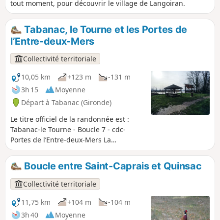
tout moment, pour découvrir le village de Langoiran.
Tabanac, le Tourne et les Portes de
l’Entre-deux-Mers
Collectivité territoriale
10,05 km
+123 m
-131 m
3h 15
Moyenne
Départ à Tabanac (Gironde)
Le titre officiel de la randonnée est :
Tabanac-le Tourne - Boucle 7 - cdc-
Portes de l’Entre-deux-Mers La
randonnée alterne les paysages au
coeur des vignes, les traversées de
Boucle entre Saint-Caprais et Quinsac
parties boisées et la découverte des
palus. Cette boucle vous plongera dans
Collectivité territoriale
une campagne vivante, où au détour
d'un virage, on est surpris par la
11,75 km
+104 m
-104 m
présence d'une carrière, d'un arbre
3h 40
Moyenne