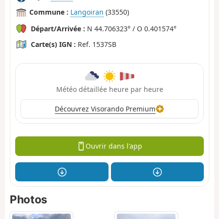
Commune :
Langoiran
(33550)
Départ/Arrivée :
N 44.706323° / O 0.401574°
Carte(s) IGN :
Ref. 1537SB
Météo détaillée heure par heure
Découvrez Visorando Premium
Ouvrir dans l'app
Photos