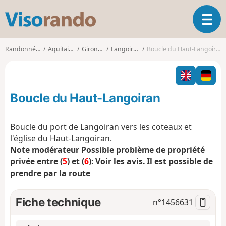
V
O
i
u
s
v
o
Randonnées
Aquitaine
Gironde
Langoiran
Boucle du Haut-Langoiran
r
r
i
a
r
n
l
d
Boucle du Haut-Langoiran
a
o
n
a
Boucle du port de Langoiran vers les coteaux et
v
l'église du Haut-Langoiran.
i
Note modérateur Possible problème de propriété
g
privée entre (
5
) et (
6
): Voir les avis. Il est possible de
a
t
prendre par la route
i
o
Fiche technique
n°
1456631
n