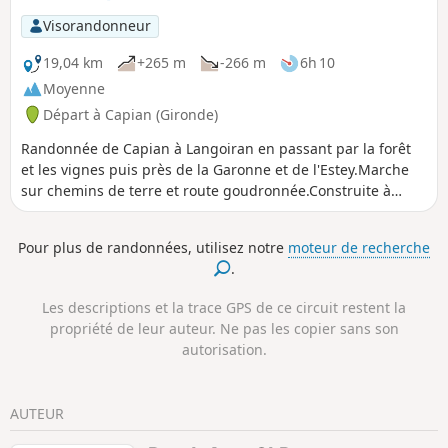
et que l'on retrouve après un passage
Visorandonneur
dans cette association magique de
chemins creux et de canopée, avec de
19,04 km
+265 m
-266 m
6h 10
véritables tunnels de verdure. Cette
Moyenne
boucle fait partie du Circuit des Onze
Départ à Capian (Gironde)
Clochers de la Communauté de
communes des Portes de l'Entre-deux-
Randonnée de Capian à Langoiran en passant par la forêt
Mers.
et les vignes puis près de la Garonne et de l'Estey.Marche
sur chemins de terre et route goudronnée.Construite à
partir de conseils de locaux. Testée et approuvée un
dimanche après-midi ensoleillé d'avril.
Pour plus de randonnées, utilisez notre
moteur de recherche
.
Les descriptions et la trace GPS de ce circuit restent la
propriété de leur auteur. Ne pas les copier sans son
autorisation.
AUTEUR