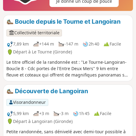
Je donne un coup de pouce
vous.
Boucle depuis le Tourne et Langoiran
Collectivité territoriale
7,89 km
+144 m
-147 m
2h 40
Facile
Départ à Le Tourne (Gironde)
Le titre officiel de la randonnée est : "Le Tourne-Langoiran-
Boucle 8 - Cdc portes de l'Entre Deux Mers" 9 km entre
fleuve et coteaux qui offrent de magnifiques panoramas sur
les palus colorées qui enserrent la Garonne tout en
cheminant dans un vignoble omniprésent. On se perdrait
Découverte de Langoiran
dans les ruelles de ces deux bourgs denses où l'eau trouve
toujours son chemin. On suit son cours en imaginant une
Visorandonneur
autre histoire ; celle de villages où toute la vie se résumait
autour du fleuve, de son commerce et des bareaux.
5,99 km
+3 m
-3 m
1h 45
Facile
Départ à Langoiran (Gironde)
Petite randonnée, sans dénivelé avec demi-tour possible à