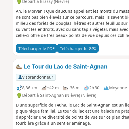
Départ à Brassy (Nièvre)
Ah, le Morvan ! Que d’aucuns appellent les monts du massi
ne sont pas bien élevés sur ce parcours, mais ils savent b
milieu des forêts de Douglas, hêtres et autres feuillus s
suivant les endroits, avec ou sans tapis végétal, mais avec
celle-ci offre de très beaux points de vue depuis ces colli
Télécharger le PDF
Télécharger le GPX
Le Tour du Lac de Saint-Agnan
Visorandonneur
8,36 km
+42 m
-36 m
2h 30
Moyenne
Départ à Saint-Agnan (Nièvre) (Nièvre)
D'une superficie de 140ha, le Lac de Saint-Agnan est un l
pique-nique familial. Le tour du lac est une balade ne pré
d'apprécier une diversité de points de vue sur ce plan d'e
tourbière grâce à un sentier aménagé.