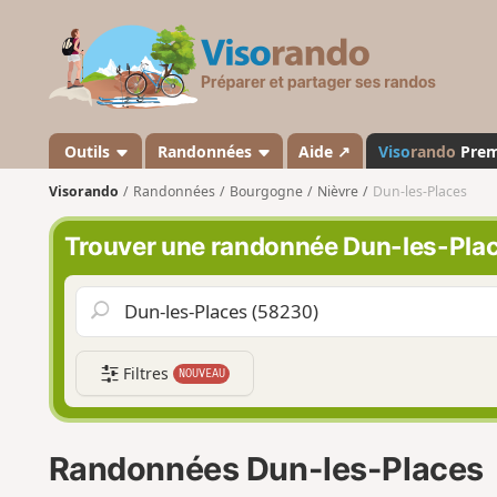
V
i
s
o
r
a
Outils
Randonnées
Aide ↗
Viso
rando
Pre
n
Visorando
Randonnées
Bourgogne
Nièvre
Dun-les-Places
d
o
Trouver une randonnée Dun-les-Pla
Filtres
NOUVEAU
Randonnées Dun-les-Places