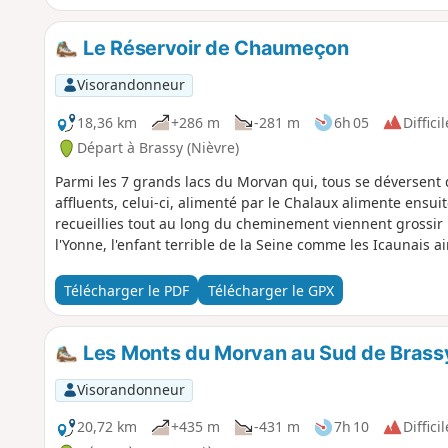
Le Réservoir de Chaumeçon
Visorandonneur
18,36 km
+286 m
-281 m
6h 05
Difficil
Départ à Brassy (Nièvre)
Parmi les 7 grands lacs du Morvan qui, tous se déversent d
affluents, celui-ci, alimenté par le Chalaux alimente ensui
recueillies tout au long du cheminement viennent grossir
l'Yonne, l'enfant terrible de la Seine comme les Icaunais a
Télécharger le PDF
Télécharger le GPX
Les Monts du Morvan au Sud de Brass
Visorandonneur
20,72 km
+435 m
-431 m
7h 10
Difficil