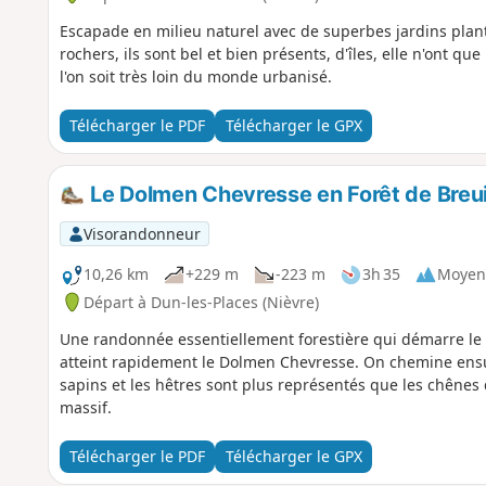
Escapade en milieu naturel avec de superbes jardins plant
rochers, ils sont bel et bien présents, d'îles, elle n'ont qu
l'on soit très loin du monde urbanisé.
Télécharger le PDF
Télécharger le GPX
Le Dolmen Chevresse en Forêt de Breu
Visorandonneur
10,26 km
+229 m
-223 m
3h 35
Moyen
Départ à Dun-les-Places (Nièvre)
Une randonnée essentiellement forestière qui démarre le 
atteint rapidement le Dolmen Chevresse. On chemine ensui
sapins et les hêtres sont plus représentés que les chênes 
massif.
Télécharger le PDF
Télécharger le GPX