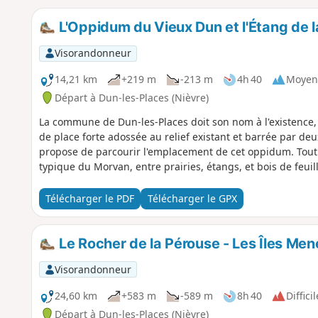
L'Oppidum du Vieux Dun et l'Étang de 
Visorandonneur
14,21 km
+219 m
-213 m
4h 40
Moyen
Départ à Dun-les-Places (Nièvre)
La commune de Dun-les-Places doit son nom à l'existence, 
de place forte adossée au relief existant et barrée par de
propose de parcourir l'emplacement de cet oppidum. Tou
typique du Morvan, entre prairies, étangs, et bois de feuil
Télécharger le PDF
Télécharger le GPX
Le Rocher de la Pérouse - Les Îles Mené
Visorandonneur
24,60 km
+583 m
-589 m
8h 40
Difficil
Départ à Dun-les-Places (Nièvre)