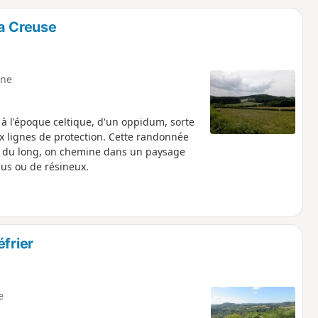
o
a
la Creuse
i
m
p
ne
à l'époque celtique, d'un oppidum, sorte
ux lignes de protection. Cette randonnée
t du long, on chemine dans un paysage
lus ou de résineux.
frier
e