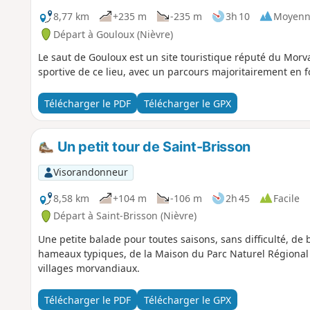
8,77 km
+235 m
-235 m
3h 10
Moyenn
Départ à Gouloux (Nièvre)
Le saut de Gouloux est un site touristique réputé du Mo
sportive de ce lieu, avec un parcours majoritairement en 
Télécharger le PDF
Télécharger le GPX
Un petit tour de Saint-Brisson
Visorandonneur
8,58 km
+104 m
-106 m
2h 45
Facile
Départ à Saint-Brisson (Nièvre)
Une petite balade pour toutes saisons, sans difficulté, de 
hameaux typiques, de la Maison du Parc Naturel Régional
villages morvandiaux.
Télécharger le PDF
Télécharger le GPX