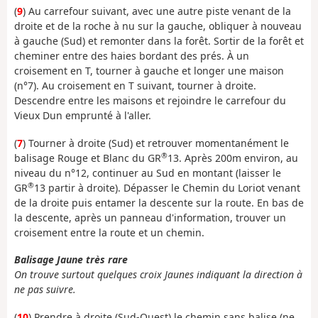
(
9
) Au carrefour suivant, avec une autre piste venant de la
droite et de la roche à nu sur la gauche, obliquer à nouveau
à gauche (Sud) et remonter dans la forêt. Sortir de la forêt et
cheminer entre des haies bordant des prés. À un
croisement en T, tourner à gauche et longer une maison
(n°7). Au croisement en T suivant, tourner à droite.
Descendre entre les maisons et rejoindre le carrefour du
Vieux Dun emprunté à l'aller.
(
7
) Tourner à droite (Sud) et retrouver momentanément le
®
balisage Rouge et Blanc du GR
13. Après 200m environ, au
niveau du n°12, continuer au Sud en montant (laisser le
®
GR
13 partir à droite). Dépasser le Chemin du Loriot venant
de la droite puis entamer la descente sur la route. En bas de
la descente, après un panneau d'information, trouver un
croisement entre la route et un chemin.
Balisage Jaune très rare
On trouve surtout quelques croix Jaunes indiquant la direction à
ne pas suivre.
(
10
) Prendre à droite (Sud-Ouest) le chemin sans balise (ne