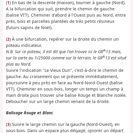
(
1
) En bas de la descente (maison), tourner à gauche (Nord).
A la bifurcation qui suit, prendre le chemin de gauche
(balise VTT). Cheminer d'abord à l'Ouest puis au Nord, entre
prés, bois et parcelles plantées de très petits résineux
(futurs sapins de Noël).
(
2
) À une bifurcation, repérer sur la droite du chemin un
poteau indicateur.
®
N.B. Sur ce poteau, il est dit que l'on trouve ici le GR
13 mais,
®
sur la carte au 1/25000 comme sur le terrain, le GR
13 est situé
plus au Nord.
Suivre l'indication "Le Vieux Dun", c'est-à-dire le chemin de
gauche. Au croisement qui se présente immédiatement,
poursuivre à peu près en face au Nord-Nord-Ouest (balise
VTT). Cheminer en sous-bois, longer un temps un champ à
main droite puis trouver une balise Rouge et Blanche isolée.
Déboucher sur un large chemin venant de la droite.
Balisage Rouge et Blanc
(
3
) Suivre le large chemin sur la gauche (Nord-Ouest), en
sous-bois. Dans un espace plus dégagé, ignorer un départ