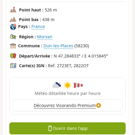
Point haut :
526 m
Point bas :
438 m
Pays :
France
Région :
Morvan
Commune :
Dun-les-Places
(58230)
Départ/Arrivée :
N 47.284833° / E 4.015845°
Carte(s) IGN :
Ref. 2723ET, 2822OT
Météo détaillée heure par heure
Découvrez Visorando Premium
Ouvrir dans l'app