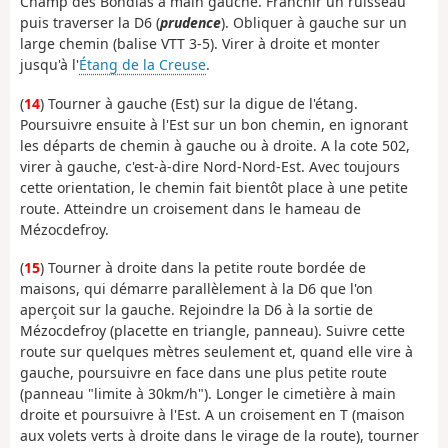
Champ des Bondias à main gauche. Franchir un ruisseau
puis traverser la D6 (
prudence
). Obliquer à gauche sur un
large chemin (balise VTT 3-5). Virer à droite et monter
jusqu'à l'
Étang de la Creuse
.
(
14
) Tourner à gauche (Est) sur la digue de l'étang.
Poursuivre ensuite à l'Est sur un bon chemin, en ignorant
les départs de chemin à gauche ou à droite. A la cote 502,
virer à gauche, c'est-à-dire Nord-Nord-Est. Avec toujours
cette orientation, le chemin fait bientôt place à une petite
route. Atteindre un croisement dans le hameau de
Mézocdefroy.
(
15
) Tourner à droite dans la petite route bordée de
maisons, qui démarre parallèlement à la D6 que l'on
aperçoit sur la gauche. Rejoindre la D6 à la sortie de
Mézocdefroy (placette en triangle, panneau). Suivre cette
route sur quelques mètres seulement et, quand elle vire à
gauche, poursuivre en face dans une plus petite route
(panneau "limite à 30km/h"). Longer le cimetière à main
droite et poursuivre à l'Est. A un croisement en T (maison
aux volets verts à droite dans le virage de la route), tourner