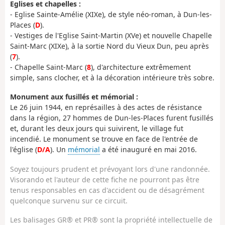
Eglises et chapelles :
- Eglise Sainte-Amélie (XIXe), de style néo-roman, à Dun-les-
Places (
D
).
- Vestiges de l'Eglise Saint-Martin (XVe) et nouvelle Chapelle
Saint-Marc (XIXe), à la sortie Nord du Vieux Dun, peu après
(
7
).
- Chapelle Saint-Marc (
8
), d'architecture extrêmement
simple, sans clocher, et à la décoration intérieure très sobre.
Monument aux fusillés et mémorial :
Le 26 juin 1944, en représailles à des actes de résistance
dans la région, 27 hommes de Dun-les-Places furent fusillés
et, durant les deux jours qui suivirent, le village fut
incendié. Le monument se trouve en face de l'entrée de
l'église (
D/A
). Un
mémorial
a été inauguré en mai 2016.
Soyez toujours prudent et prévoyant lors d'une randonnée.
Visorando et l'auteur de cette fiche ne pourront pas être
tenus responsables en cas d'accident ou de désagrément
quelconque survenu sur ce circuit.
Les balisages GR® et PR® sont la propriété intellectuelle de