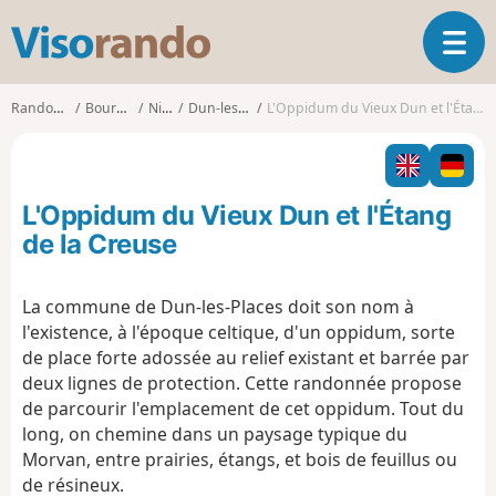
V
O
i
u
s
v
o
Randonnées
Bourgogne
Nièvre
Dun-les-Places
L'Oppidum du Vieux Dun et l'Étang de la Creuse
r
r
i
a
r
n
l
d
L'Oppidum du Vieux Dun et l'Étang
a
o
n
de la Creuse
a
v
La commune de Dun-les-Places doit son nom à
i
l'existence, à l'époque celtique, d'un oppidum, sorte
g
a
de place forte adossée au relief existant et barrée par
t
deux lignes de protection. Cette randonnée propose
i
de parcourir l'emplacement de cet oppidum. Tout du
o
long, on chemine dans un paysage typique du
n
Morvan, entre prairies, étangs, et bois de feuillus ou
de résineux.