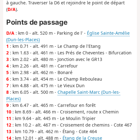
à gauche. Traverser la D6 et rejoindre le point de départ
(
D/A
).
Points de passage
D/A
: km 0 - alt. 520 m - Parking de l' -
Église Sainte-Amélie
(Dun-les-Places)
1
: km 0.71 - alt. 491 m - Le Champ de l'Etang
2
: km 1.63 - alt. 461 m - Les Prés de Cheventes - Bifurcation
3
: km 2.02 - alt. 480 m - Jonction avec le GR13
4
: km 2.26 - alt. 481 m - Carrefour
5
: km 2.98 - alt. 462 m - Bonaré
6
: km 3.74 - alt. 454 m - Le Champ Rebouleau
7
: km 4.88 - alt. 475 m - Le Vieux Dun
8
: km 6.05 - alt. 500 m -
Chapelle Saint-Marc (Dun-les-
Places)
9
: km 6.47 - alt. 465 m - Carrefour en forêt
10
: km 8.69 - alt. 466 m - Croisement, route x Chemin
11
: km 9.64 - alt. 445 m - Le Moulin Tripier
12
: km 10.2 - alt. 467 m - Croisement de chemins - Cote 467
13
: km 10.79 - alt. 462 m - Étang - Cote 464
14
: km 12.01 - alt. 488 m -
Étang de la Creuse