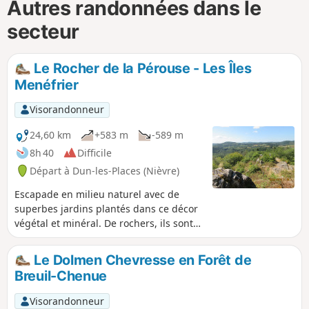
Autres randonnées dans le
secteur
Le Rocher de la Pérouse - Les Îles
Menéfrier
Visorandonneur
24,60 km
+583 m
-589 m
8h 40
Difficile
Départ à Dun-les-Places (Nièvre)
Escapade en milieu naturel avec de
superbes jardins plantés dans ce décor
végétal et minéral. De rochers, ils sont
bel et bien présents, d'îles, elle n'ont
que le nom, mais, parfois, il semble bien
Le Dolmen Chevresse en Forêt de
que l'on soit très loin du monde
Breuil-Chenue
urbanisé.
Visorandonneur