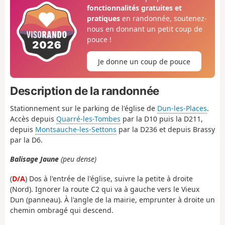
fonctionnalités gratuites et
pratiques
en randonnée, soutenez-
nous en donnant un petit coup de
pouce !
Je donne un coup de pouce
Description de la randonnée
Stationnement sur le parking de l'église de
Dun-les-Places
.
Accès depuis
Quarré-les-Tombes
par la D10 puis la D211,
depuis
Montsauche-les-Settons
par la D236 et depuis Brassy
par la D6.
Balisage Jaune
(peu dense)
(
D/A
) Dos à l'entrée de l'église, suivre la petite à droite
(Nord). Ignorer la route C2 qui va à gauche vers le Vieux
Dun (panneau). À l'angle de la mairie, emprunter à droite un
chemin ombragé qui descend.