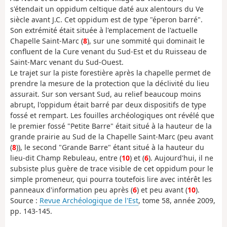
s'étendait un oppidum celtique daté aux alentours du Ve
siècle avant J.C. Cet oppidum est de type "éperon barré".
Son extrémité était située à l'emplacement de l'actuelle
Chapelle Saint-Marc (
8
), sur une sommité qui dominait le
confluent de la Cure venant du Sud-Est et du Ruisseau de
Saint-Marc venant du Sud-Ouest.
Le trajet sur la piste forestière après la chapelle permet de
prendre la mesure de la protection que la déclivité du lieu
assurait. Sur son versant Sud, au relief beaucoup moins
abrupt, l'oppidum était barré par deux dispositifs de type
fossé et rempart. Les fouilles archéologiques ont révélé que
le premier fossé "Petite Barre" était situé à la hauteur de la
grande prairie au Sud de la Chapelle Saint-Marc (peu avant
(
8
)), le second "Grande Barre" étant situé à la hauteur du
lieu-dit Champ Rebuleau, entre (
10
) et (
6
). Aujourd'hui, il ne
subsiste plus guère de trace visible de cet oppidum pour le
simple promeneur, qui pourra toutefois lire avec intérêt les
panneaux d'information peu après (
6
) et peu avant (
10
).
Source :
Revue Archéologique de l'Est
, tome 58, année 2009,
pp. 143-145.