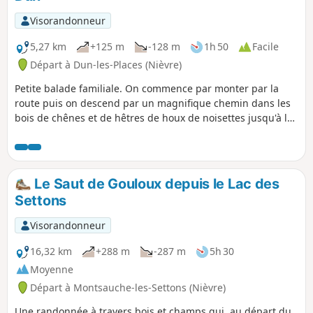
Visorandonneur
5,27 km
+125 m
-128 m
1h 50
Facile
Départ à Dun-les-Places (Nièvre)
Petite balade familiale. On commence par monter par la
route puis on descend par un magnifique chemin dans les
bois de chênes et de hêtres de houx de noisettes jusqu'à la
Cure d'où on remonte jusqu'au point de départ.
Le Saut de Gouloux depuis le Lac des
Settons
Visorandonneur
16,32 km
+288 m
-287 m
5h 30
Moyenne
Départ à Montsauche-les-Settons (Nièvre)
Une randonnée à travers bois et champs qui, au départ du