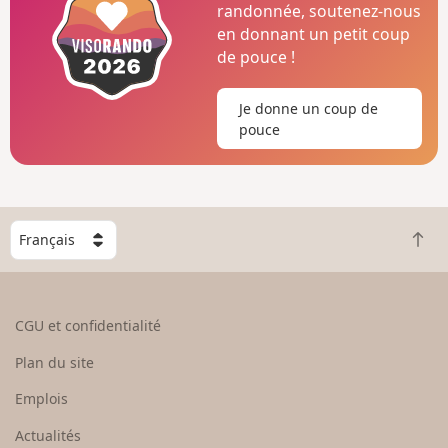
randonnée, soutenez-nous
en donnant un petit coup
de pouce !
Je donne un coup de
pouce
C
R
h
e
o
t
i
o
s
CGU et confidentialité
u
i
r
s
Plan du site
e
s
n
e
Emplois
h
z
Actualités
a
u