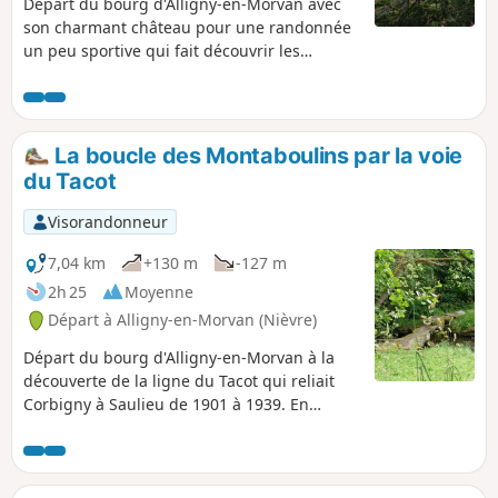
Départ du bourg d'Alligny-en-Morvan avec
son charmant château pour une randonnée
un peu sportive qui fait découvrir les
paysages du Morvan avec les sapins, les
forêts et les petits ruisseaux.
La boucle des Montaboulins par la voie
du Tacot
Visorandonneur
7,04 km
+130 m
-127 m
2h 25
Moyenne
Départ à Alligny-en-Morvan (Nièvre)
Départ du bourg d'Alligny-en-Morvan à la
découverte de la ligne du Tacot qui reliait
Corbigny à Saulieu de 1901 à 1939. En
passant sous les vestiges du Château de la
Tour d'Ocle, après avoir traversé la forêt, le
retour se fait par un joli chemin avec une
belle vue sur une coulée de prés pour