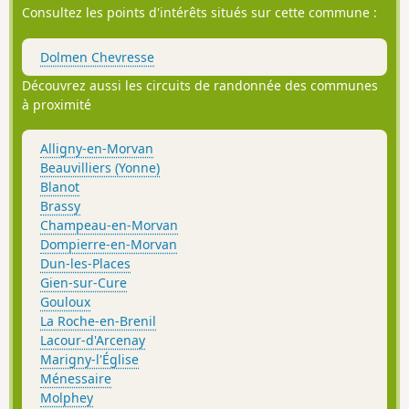
Consultez les points d'intérêts situés sur cette commune :
Dolmen Chevresse
Découvrez aussi les circuits de randonnée des communes
à proximité
Alligny-en-Morvan
Beauvilliers (Yonne)
Blanot
Brassy
Champeau-en-Morvan
Dompierre-en-Morvan
Dun-les-Places
Gien-sur-Cure
Gouloux
La Roche-en-Brenil
Lacour-d'Arcenay
Marigny-l'Église
Ménessaire
Molphey