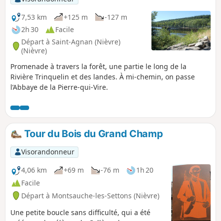
7,53 km
+125 m
-127 m
2h 30
Facile
Départ à Saint-Agnan (Nièvre)
(Nièvre)
Promenade à travers la forêt, une partie le long de la
Rivière Trinquelin et des landes. À mi-chemin, on passe
l’Abbaye de la Pierre-qui-Vire.
Tour du Bois du Grand Champ
Visorandonneur
4,06 km
+69 m
-76 m
1h 20
Facile
Départ à Montsauche-les-Settons (Nièvre)
Une petite boucle sans difficulté, qui a été