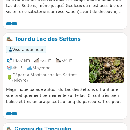
Lac des Settons, mène jusqu'à Gouloux où il est possible de
visiter une saboterie (sur réservation) avant de découvrir,
plus loin, un site fort agréable que forment le Saut de
Gouloux et les Cascades de La Cure. En profiter pour
surplomber cette rivière tumultueuse. Retour en passant
par des villages et à proximité d'une des tourbières du
Tour du Lac des Settons
Morvan, au lieu-dit Morégnon.
Visorandonneur
14,67 km
+22 m
-24 m
4h 15
Moyenne
Départ à Montsauche-les-Settons
(Nièvre)
Magnifique balade autour du Lac des Settons offrant une
vue pratiquement permanente sur le lac. Circuit très bien
balisé et très ombragé tout au long du parcours. Très peu
de bitume et calme assuré !
Gorges du Trinquelin