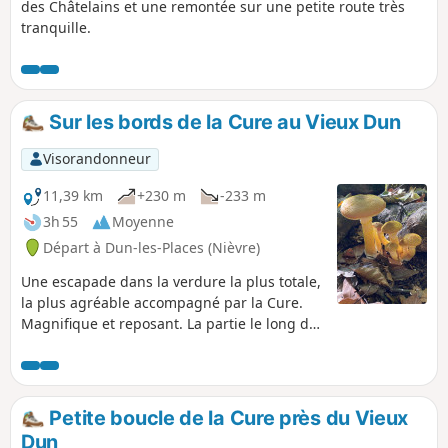
des Châtelains et une remontée sur une petite route très
tranquille.
Sur les bords de la Cure au Vieux Dun
Visorandonneur
11,39 km
+230 m
-233 m
3h 55
Moyenne
Départ à Dun-les-Places (Nièvre)
Une escapade dans la verdure la plus totale,
la plus agréable accompagné par la Cure.
Magnifique et reposant. La partie le long de
la Cure nécessite un peu de gymkhana à
deux reprises, mais c'est très accessible
pour quelqu'un qui marche régulièrement,
ne vous inquiétez pas.
Petite boucle de la Cure près du Vieux
Dun