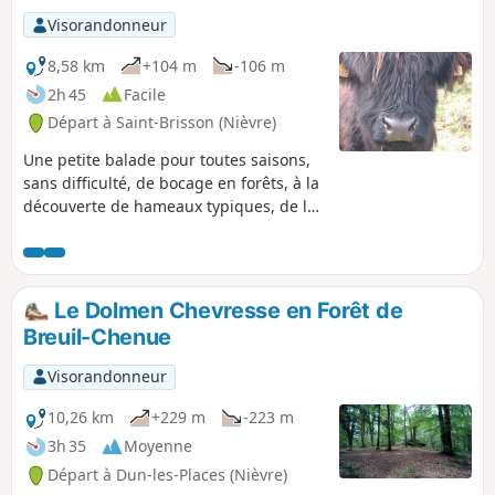
Visorandonneur
8,58 km
+104 m
-106 m
2h 45
Facile
Départ à Saint-Brisson (Nièvre)
Une petite balade pour toutes saisons,
sans difficulté, de bocage en forêts, à la
découverte de hameaux typiques, de la
Maison du Parc Naturel Régional du
Morvan et du bourg, représentatif des
villages morvandiaux.
Le Dolmen Chevresse en Forêt de
Breuil-Chenue
Visorandonneur
10,26 km
+229 m
-223 m
3h 35
Moyenne
Départ à Dun-les-Places (Nièvre)