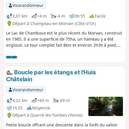
Visorandonneur
3,07 km
+4 m
-4 m
0h 55
Facile
Départ à Champeau-en-Morvan (Côte-d'Or)
Le Lac de Chamboux est le plus récent du Morvan, construit
en 1985. Il a une superficie de 75ha, un hameau y a été
englouti. Le tour complet fait 8km et environ 2h30 à pied.
Là, pour ceux qui ne disposent que d'environ 1h le circuit
est raccourci via l'utilisation de 2 ponts.
Boucle par les étangs et l'Huis
Châtelain
Visorandonneur
4,22 km
+69 m
-69 m
1h 25
Moyenne
Départ à Quarré-les-Tombes (Yonne)
Petite boucle offrant une descente dans la forêt du vallon