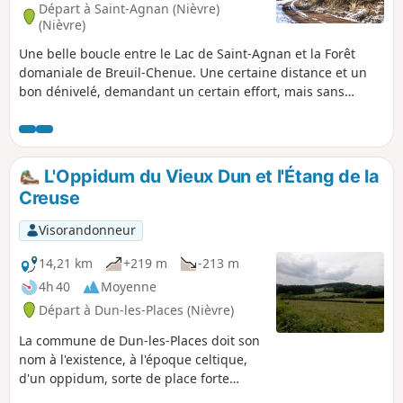
Départ à Saint-Agnan (Nièvre)
(Nièvre)
Une belle boucle entre le Lac de Saint-Agnan et la Forêt
domaniale de Breuil-Chenue. Une certaine distance et un
bon dénivelé, demandant un certain effort, mais sans
difficultés techniques.
L'Oppidum du Vieux Dun et l'Étang de la
Creuse
Visorandonneur
14,21 km
+219 m
-213 m
4h 40
Moyenne
Départ à Dun-les-Places (Nièvre)
La commune de Dun-les-Places doit son
nom à l'existence, à l'époque celtique,
d'un oppidum, sorte de place forte
adossée au relief existant et barrée par