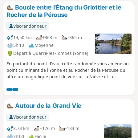
Boucle entre l'Étang du Griottier et le
Rocher de la Pérouse
Visorandonneur
14,50 km
+363 m
-365 m
5h 10
Moyenne
Départ à Quarré-les-Tombes (Yonne)
En partant du point d'eau, cette randonnée vous amène au
point culminant de l'Yonne et au Rocher de la Pérouse qui
offre un magnifique point de vue sur la Nièvre et la
commune de Dun-les-Places.
Autour de la Grand Vie
Visorandonneur
8,73 km
+176 m
-183 m
3h 00
Facile