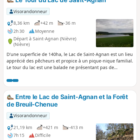
Visorandonneur
8,36 km
+42 m
-36 m
2h 30
Moyenne
Départ à Saint-Agnan (Nièvre)
(Nièvre)
D'une superficie de 140ha, le Lac de Saint-Agnan est un lieu
apprécié des pêcheurs et propice à un pique-nique familial.
Le tour du lac est une balade ne présentant pas de
difficulté qui permet d'apprécier une diversité de points de
vue sur ce plan d'eau. Il permet en outre de découvrir une
tourbière grâce à un sentier aménagé.
Entre le Lac de Saint-Agnan et la Forêt
de Breuil-Chenue
Visorandonneur
21,19 km
+421 m
-413 m
7h 15
Difficile