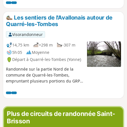
l'église. Vous passerez le long du parc à
daims. Ils ne sont pas farouches et il est
souvent possible d'en voir un ou deux.
Les sentiers de l'Avallonais autour de
Parcours plutôt familial. N'oubliez pas
Quarré-les-Tombes
les chaussures adaptés.
Visorandonneur
14,75 km
+298 m
-307 m
5h 05
Moyenne
Départ à Quarré-les-Tombes (Yonne)
Randonnée sur la partie Nord de la
commune de Quarré-les-Tombes,
empruntant plusieurs portions du GRP®
de l'Avallonais, sillonnant tout le
Morvan. Le dénivelé est assez doux
malgré deux montées importantes. La
randonnée emprunte une diversité de
chemins et de petites routes. Quelques
Plus de circuits de randonnée Saint-
petits points de vue sont dispersés tout
Brisson
le long du parcours.