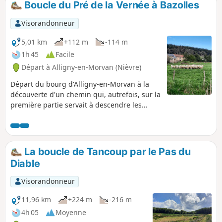
Boucle du Pré de la Vernée à Bazolles
regagner le bourg.
Visorandonneur
5,01 km
+112 m
-114 m
1h 45
Facile
Départ à Alligny-en-Morvan (Nièvre)
Départ du bourg d'Alligny-en-Morvan à la
découverte d'un chemin qui, autrefois, sur la
première partie servait à descendre les
cercueils des villages en amont. La
deuxième partie est une magnifique
découverte de pins Douglas et d'un bois
fleuri de jacinthes sauvages en saison.
La boucle de Tancoup par le Pas du
Diable
Visorandonneur
11,96 km
+224 m
-216 m
4h 05
Moyenne