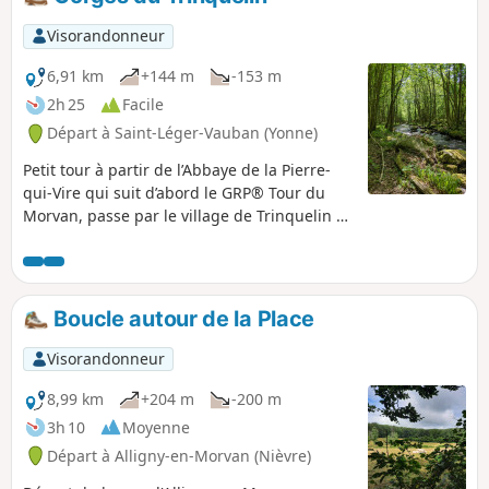
Visorandonneur
6,91 km
+144 m
-153 m
2h 25
Facile
Départ à Saint-Léger-Vauban (Yonne)
Petit tour à partir de l’Abbaye de la Pierre-
qui-Vire qui suit d’abord le GRP® Tour du
Morvan, passe par le village de Trinquelin et
puis suit la vallée du Trinquelin. L’abbaye se
trouve sur le territoire de Saint-Léger-
Vauban mais on peut aussi l’atteindre à
partir de Saint-Agnan.
Boucle autour de la Place
Visorandonneur
8,99 km
+204 m
-200 m
3h 10
Moyenne
Départ à Alligny-en-Morvan (Nièvre)