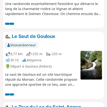
Une randonnée essentiellement forestière qui démarre le
long de la charmante rivière Le Vignan et atteint
rapidement le Dolmen Chevresse. On chemine ensuite dans
la Forêt de Breuil-Chenue où les sapins et les hêtres sont
plus représentés que les chênes qui, autrefois, ont donné
son nom à ce massif.
Le Saut de Gouloux
Visorandonneur
8,77 km
+235 m
-235 m
3h 10
Moyenne
Départ à Gouloux (Nièvre)
Le saut de Gouloux est un site touristique
réputé du Morvan. Cette randonnée propose
une approche sportive de ce lieu, avec un
parcours majoritairement en forêt
comportant quelques dénivelés.
Le Tour du Lac de Saint-Agnan