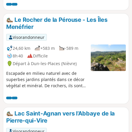
deux lignes de protection. Cette
randonnée propose de parcourir
l'emplacement de cet oppidum. Tout du
Le Rocher de la Pérouse - Les Îles
long, on chemine dans un paysage
Menéfrier
typique du Morvan, entre prairies,
étangs, et bois de feuillus ou de
Visorandonneur
résineux.
24,60 km
+583 m
-589 m
8h 40
Difficile
Départ à Dun-les-Places (Nièvre)
Escapade en milieu naturel avec de
superbes jardins plantés dans ce décor
végétal et minéral. De rochers, ils sont
bel et bien présents, d'îles, elle n'ont
que le nom, mais, parfois, il semble bien
que l'on soit très loin du monde
urbanisé.
Lac Saint-Agnan vers l’Abbaye de la
Pierre-qui-Vire
Visorandonneur