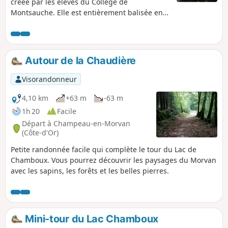
créée par les élèves du Collège de
Montsauche. Elle est entièrement balisée en
Jaune.
Autour de la Chaudière
Visorandonneur
4,10 km
+63 m
-63 m
1h 20
Facile
Départ à Champeau-en-Morvan
(Côte-d'Or)
Petite randonnée facile qui complète le tour du Lac de
Chamboux. Vous pourrez découvrir les paysages du Morvan
avec les sapins, les forêts et les belles pierres.
Mini-tour du Lac Chamboux