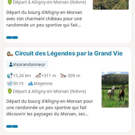
Départ à Alligny-en-Morvan (Nièvre)
Départ du bourg d'Alligny-en-Morvan
avec son charmant château pour une
randonnée un peu sportive qui fait
découvrir les paysages du Morvan avec
les sapins, les forêts et les petits
ruisseaux.
Circuit des Légendes par la Grand Vie
Visorandonneur
15,26 km
+311 m
-309 m
5h 15
Moyenne
Départ à Alligny-en-Morvan (Nièvre)
Départ du bourg d'Alligny-en-Morvan pour
une randonnée un peu sportive qui fait
découvrir les paysages du Morvan, ses
vestiges, ses croix, son joli petit manoir, les
productions de sapins de Noël et ses jolis
points de vues .