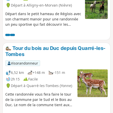
Départ à Alligny-en-Morvan (Nièvre)
Départ dans le petit hameau de Réglois avec
son charmant manoir pour une randonnée
un peu sportive qui fait découvrir les
paysages du Morvan avec les sapins, les
forêts et les petits ruisseaux.
Tour du bois au Duc depuis Quarré-les-
Tombes
Visorandonneur
6,52 km
+148 m
-151 m
2h 15
Facile
Départ à Quarré-les-Tombes (Yonne)
Cette randonnée vous fera faire le tour
de la commune par le Sud et le Bois au
Duc. Le nom de la commune tient aux
nombreux caveaux en pierre autour de