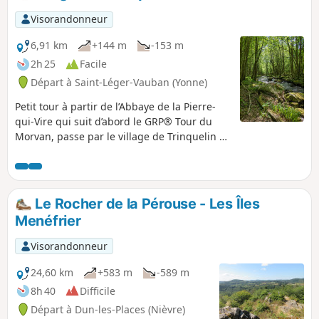
Visorandonneur
6,91 km
+144 m
-153 m
2h 25
Facile
Départ à Saint-Léger-Vauban (Yonne)
Petit tour à partir de l’Abbaye de la Pierre-
qui-Vire qui suit d’abord le GRP® Tour du
Morvan, passe par le village de Trinquelin et
puis suit la vallée du Trinquelin. L’abbaye se
trouve sur le territoire de Saint-Léger-
Vauban mais on peut aussi l’atteindre à
partir de Saint-Agnan.
Le Rocher de la Pérouse - Les Îles
Menéfrier
Visorandonneur
24,60 km
+583 m
-589 m
8h 40
Difficile
Départ à Dun-les-Places (Nièvre)