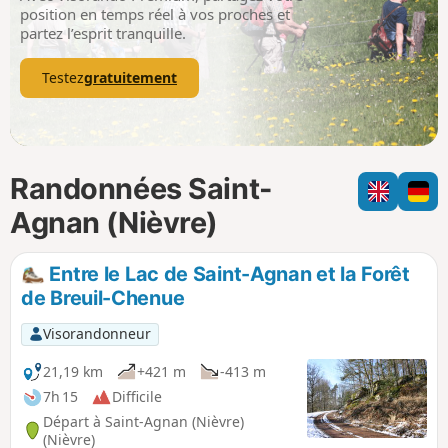
p
position en temps réel à vos proches et
partez l’esprit tranquille.
Testez
gratuitement
Randonnées Saint-
Agnan (Nièvre)
Entre le Lac de Saint-Agnan et la Forêt
de Breuil-Chenue
Visorandonneur
21,19 km
+421 m
-413 m
7h 15
Difficile
Départ à Saint-Agnan (Nièvre)
(Nièvre)