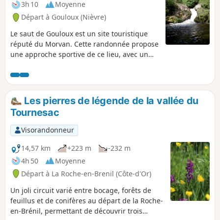
3h 10
Moyenne
Départ à Gouloux (Nièvre)
Le saut de Gouloux est un site touristique
réputé du Morvan. Cette randonnée propose
une approche sportive de ce lieu, avec un
parcours majoritairement en forêt
comportant quelques dénivelés.
Les pierres de légende de la vallée du
Tournesac
Visorandonneur
14,57 km
+223 m
-232 m
4h 50
Moyenne
Départ à La Roche-en-Brenil (Côte-d'Or)
Un joli circuit varié entre bocage, forêts de
feuillus et de conifères au départ de la Roche-
en-Brénil, permettant de découvrir trois