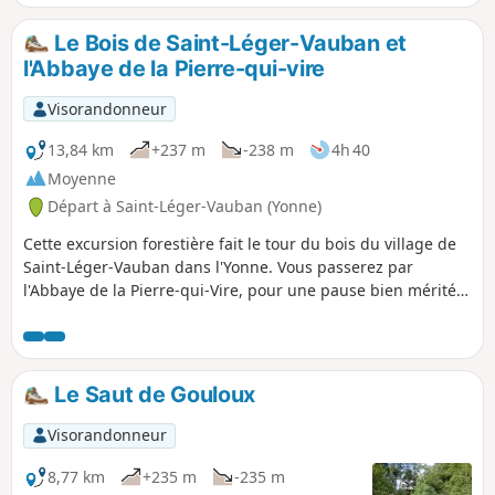
Le Bois de Saint-Léger-Vauban et
l'Abbaye de la Pierre-qui-vire
Visorandonneur
13,84 km
+237 m
-238 m
4h 40
Moyenne
Départ à Saint-Léger-Vauban (Yonne)
Cette excursion forestière fait le tour du bois du village de
Saint-Léger-Vauban dans l'Yonne. Vous passerez par
l'Abbaye de la Pierre-qui-Vire, pour une pause bien mérité.
Saint-Léger-Vauban, comme son nom peut l'indiquer, est le
village natal du Maréchal Vauban, célèbre ingénieur
militaire français. Un petit musée se trouve sur la place. La
première partie (jusqu'à l'abbaye) suit le balisage Jaune et
Le Saut de Gouloux
Rouge du GRP® Tour du Morvan.
Visorandonneur
8,77 km
+235 m
-235 m