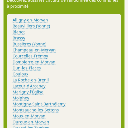
Découvrez aussi les circuits de randonnée des communes
à proximité
Alligny-en-Morvan
Beauvilliers (Yonne)
Blanot
Brassy
Bussières (Yonne)
Champeau-en-Morvan
Courcelles-Frémoy
Dompierre-en-Morvan
Dun-les-Places
Gouloux
La Roche-en-Brenil
Lacour-d'Arcenay
Marigny-l'Église
Molphey
Montigny-Saint-Barthélemy
Montsauche-les-Settons
Moux-en-Morvan
Ouroux-en-Morvan
Quarré-les-Tombes