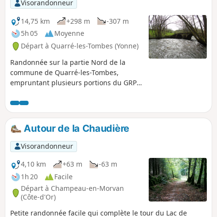
Visorandonneur
14,75 km
+298 m
-307 m
5h 05
Moyenne
Départ à Quarré-les-Tombes (Yonne)
Randonnée sur la partie Nord de la
commune de Quarré-les-Tombes,
empruntant plusieurs portions du GRP®
de l'Avallonais, sillonnant tout le
Morvan. Le dénivelé est assez doux
malgré deux montées importantes. La
randonnée emprunte une diversité de
Autour de la Chaudière
chemins et de petites routes. Quelques
petits points de vue sont dispersés tout
Visorandonneur
le long du parcours.
4,10 km
+63 m
-63 m
1h 20
Facile
Départ à Champeau-en-Morvan
(Côte-d'Or)
Petite randonnée facile qui complète le tour du Lac de