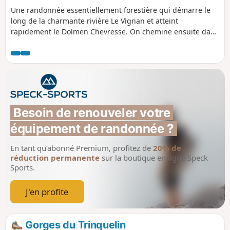
Une randonnée essentiellement forestière qui démarre le
long de la charmante rivière Le Vignan et atteint
rapidement le Dolmen Chevresse. On chemine ensuite dans
la Forêt de Breuil-Chenue où les sapins et les hêtres sont
plus représentés que les chênes qui, autrefois, ont donné
son nom à ce massif.
Besoin de renouveler votre 
équipement de randonnée ?
En tant qu’abonné Premium, profitez de
20% de
réduction permanente
sur la boutique en ligne Speck
Sports.
J'en profite
Gorges du Trinquelin