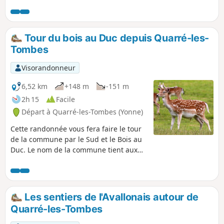
beaux amas de roches granitiques chargés de
mystères et de légendes.
Tour du bois au Duc depuis Quarré-les-
Tombes
Visorandonneur
6,52 km
+148 m
-151 m
2h 15
Facile
Départ à Quarré-les-Tombes (Yonne)
Cette randonnée vous fera faire le tour
de la commune par le Sud et le Bois au
Duc. Le nom de la commune tient aux
nombreux caveaux en pierre autour de
l'église. Vous passerez le long du parc à
daims. Ils ne sont pas farouches et il est
souvent possible d'en voir un ou deux.
Les sentiers de l'Avallonais autour de
Parcours plutôt familial. N'oubliez pas
Quarré-les-Tombes
les chaussures adaptés.