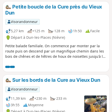
l'emplacement de cet oppidum. Tout du
Petite boucle de la Cure près du Vieux
long, on chemine dans un paysage
Dun
typique du Morvan, entre prairies,
étangs, et bois de feuillus ou de
Visorandonneur
résineux.
5,27 km
+125 m
-128 m
1h 50
Facile
Départ à Dun-les-Places (Nièvre)
Petite balade familiale. On commence par monter par la
route puis on descend par un magnifique chemin dans les
bois de chênes et de hêtres de houx de noisettes jusqu'à la
Cure d'où on remonte jusqu'au point de départ.
Sur les bords de la Cure au Vieux Dun
Visorandonneur
11,39 km
+230 m
-233 m
3h 55
Moyenne
Départ à Dun-les-Places (Nièvre)