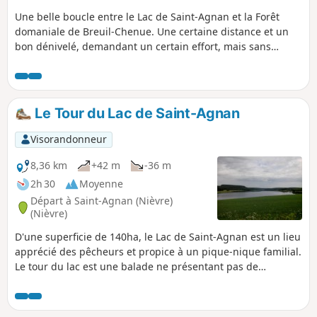
Une belle boucle entre le Lac de Saint-Agnan et la Forêt
domaniale de Breuil-Chenue. Une certaine distance et un
bon dénivelé, demandant un certain effort, mais sans
difficultés techniques.
Le Tour du Lac de Saint-Agnan
Visorandonneur
8,36 km
+42 m
-36 m
2h 30
Moyenne
Départ à Saint-Agnan (Nièvre)
(Nièvre)
D'une superficie de 140ha, le Lac de Saint-Agnan est un lieu
apprécié des pêcheurs et propice à un pique-nique familial.
Le tour du lac est une balade ne présentant pas de
difficulté qui permet d'apprécier une diversité de points de
vue sur ce plan d'eau. Il permet en outre de découvrir une
tourbière grâce à un sentier aménagé.