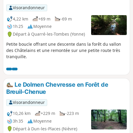
Visorandonneur
4,22 km
+69 m
-69 m
1h 25
Moyenne
Départ à Quarré-les-Tombes (Yonne)
Petite boucle offrant une descente dans la forêt du vallon
des Châtelains et une remontée sur une petite route très
tranquille.
Le Dolmen Chevresse en Forêt de
Breuil-Chenue
Visorandonneur
10,26 km
+229 m
-223 m
3h 35
Moyenne
Départ à Dun-les-Places (Nièvre)