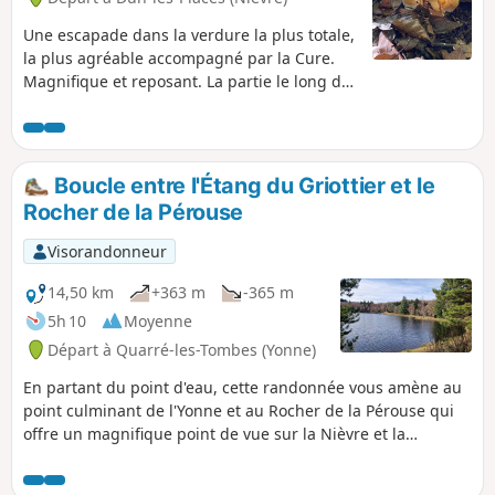
Une escapade dans la verdure la plus totale,
la plus agréable accompagné par la Cure.
Magnifique et reposant. La partie le long de
la Cure nécessite un peu de gymkhana à
deux reprises, mais c'est très accessible
pour quelqu'un qui marche régulièrement,
ne vous inquiétez pas.
Boucle entre l'Étang du Griottier et le
Rocher de la Pérouse
Visorandonneur
14,50 km
+363 m
-365 m
5h 10
Moyenne
Départ à Quarré-les-Tombes (Yonne)
En partant du point d'eau, cette randonnée vous amène au
point culminant de l'Yonne et au Rocher de la Pérouse qui
offre un magnifique point de vue sur la Nièvre et la
commune de Dun-les-Places.