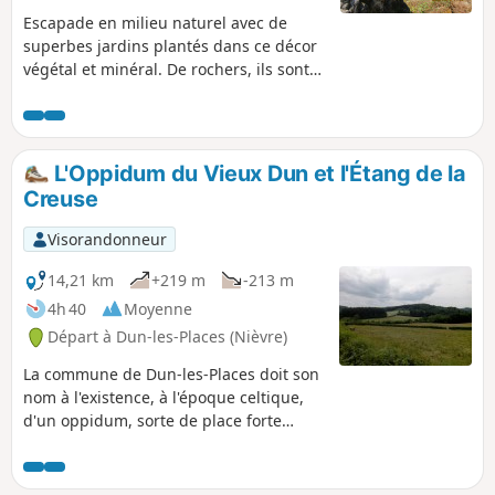
Escapade en milieu naturel avec de
superbes jardins plantés dans ce décor
végétal et minéral. De rochers, ils sont
bel et bien présents, d'îles, elle n'ont
que le nom, mais, parfois, il semble bien
que l'on soit très loin du monde
urbanisé.
L'Oppidum du Vieux Dun et l'Étang de la
Creuse
Visorandonneur
14,21 km
+219 m
-213 m
4h 40
Moyenne
Départ à Dun-les-Places (Nièvre)
La commune de Dun-les-Places doit son
nom à l'existence, à l'époque celtique,
d'un oppidum, sorte de place forte
adossée au relief existant et barrée par
deux lignes de protection. Cette
randonnée propose de parcourir