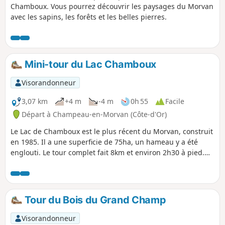
Chamboux. Vous pourrez découvrir les paysages du Morvan
avec les sapins, les forêts et les belles pierres.
Mini-tour du Lac Chamboux
Visorandonneur
3,07 km
+4 m
-4 m
0h 55
Facile
Départ à Champeau-en-Morvan (Côte-d'Or)
Le Lac de Chamboux est le plus récent du Morvan, construit
en 1985. Il a une superficie de 75ha, un hameau y a été
englouti. Le tour complet fait 8km et environ 2h30 à pied.
Là, pour ceux qui ne disposent que d'environ 1h le circuit
est raccourci via l'utilisation de 2 ponts.
Tour du Bois du Grand Champ
Visorandonneur