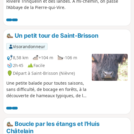
Rivière Trinquelin et des landes. À mi-chemin, on passe
l’Abbaye de la Pierre-qui-Vire.
Un petit tour de Saint-Brisson
Visorandonneur
8,58 km
+104 m
-106 m
2h 45
Facile
Départ à Saint-Brisson (Nièvre)
Une petite balade pour toutes saisons,
sans difficulté, de bocage en forêts, à la
découverte de hameaux typiques, de la
Maison du Parc Naturel Régional du
Morvan et du bourg, représentatif des
villages morvandiaux.
Boucle par les étangs et l'Huis
Châtelain