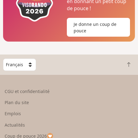
en donnant un petit coup
de pouce !
Je donne un coup de
pouce
C
R
h
e
o
t
i
o
s
CGU et confidentialité
u
i
r
s
Plan du site
e
s
n
e
Emplois
h
z
Actualités
a
u
u
n
Coup de pouce 2026